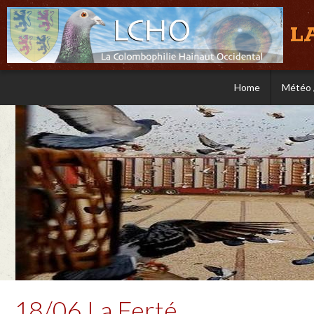
L
Home
Météo 
18/06 La Ferté