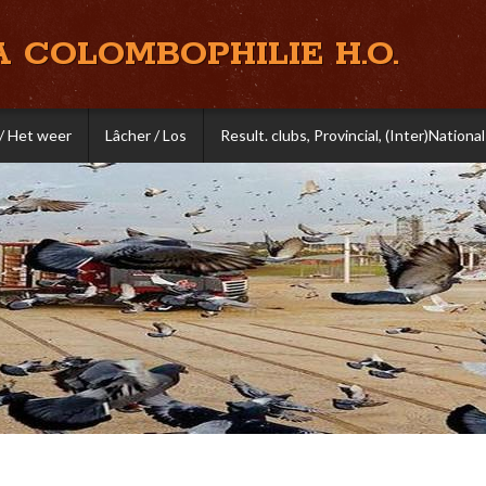
A COLOMBOPHILIE H.O.
/ Het weer
Lâcher / Los
Result. clubs, Provincial, (Inter)National