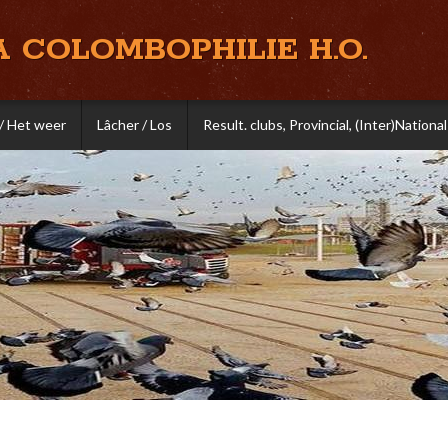
A COLOMBOPHILIE H.O.
/ Het weer
Lâcher / Los
Result. clubs, Provincial, (Inter)National