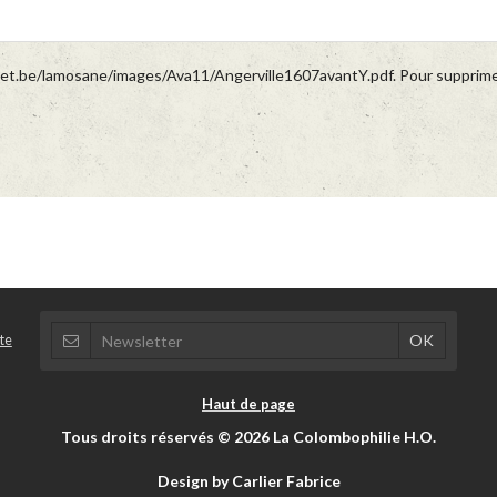
ynet.be/lamosane/images/Ava11/Angerville1607avantY.pdf. Pour supprimer
te
Haut de page
Tous droits réservés © 2026 La Colombophilie H.O.
Design by Carlier Fabrice