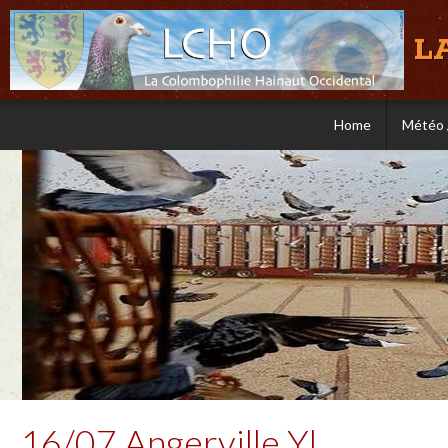
L
Home
Météo 
16/07 Angerville Yl