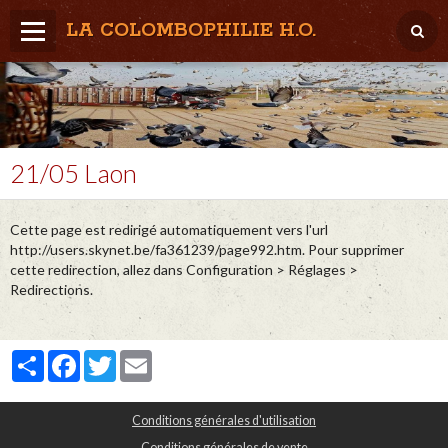
LA COLOMBOPHILIE H.O.
Home
Météo / Het weer
Lâcher / Los
21/05 Laon
Result. clubs, Provincial, (Inter)National
Cette page est redirigé automatiquement vers l'url
RFCB / KBDB
http://users.skynet.be/fa361239/page992.htm. Pour supprimer
cette redirection, allez dans Configuration > Réglages >
Redirections.
Partager
Facebook
Twitter
Email
Conditions générales d'utilisation
Conditions générales de vente