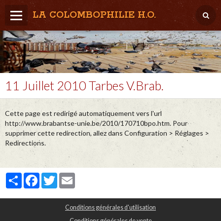
LA COLOMBOPHILIE H.O.
Home
Météo / Het weer
Lâcher / Los
11 Juillet 2010 Tarbes V.Brab.
Result. clubs, Provincial, (Inter)National
Cette page est redirigé automatiquement vers l'url
RFCB / KBDB
http://www.brabantse-unie.be/2010/170710bpo.htm. Pour
supprimer cette redirection, allez dans Configuration > Réglages >
Redirections.
Partager
Facebook
Twitter
Email
Conditions générales d'utilisation
Conditions générales de vente