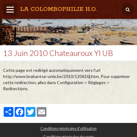
LA COLOMBOPHILIE H.O.
Home
Météo / Het weer
Lâcher / Los
13 Juin 2010 Chateauroux Yl UB
Result. clubs, Provincial, (Inter)National
Cette page est redirigé automatiquement vers l'url
RFCB / KBDB
http://www.brabantse-unie.be/2010/120610j.htm. Pour supprimer
cette redirection, allez dans Configuration > Réglages >
Redirections.
Partager
Facebook
Twitter
Email
Conditions générales d'utilisation
Conditions générales de vente