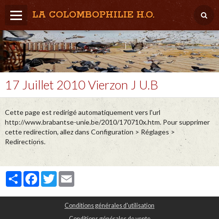
LA COLOMBOPHILIE H.O.
Home
Météo / Het weer
Lâcher / Los
17 Juillet 2010 Vierzon J U.B
Result. clubs, Provincial, (Inter)National
Cette page est redirigé automatiquement vers l'url
RFCB / KBDB
http://www.brabantse-unie.be/2010/170710x.htm. Pour supprimer
cette redirection, allez dans Configuration > Réglages >
Redirections.
Partager
Facebook
Twitter
Email
Conditions générales d'utilisation
Conditions générales de vente