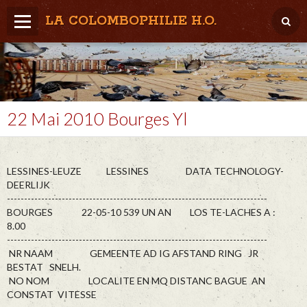
LA COLOMBOPHILIE H.O.
Home
Météo / Het weer
Lâcher / Los
22 Mai 2010 Bourges Yl
Result. clubs, Provincial, (Inter)National
RFCB / KBDB
LESSINES-LEUZE LESSINES DATA TECHNOLOGY-
DEERLIJK
----------------------------------------------------------------------------
BOURGES 22-05-10 539 UN AN LOS TE-LACHES A :
8.00
----------------------------------------------------------------------------
NR NAAM GEMEENTE AD IG AFSTAND RING JR
BESTAT SNELH.
NO NOM LOCALITE EN MQ DISTANC BAGUE AN
CONSTAT VITESSE