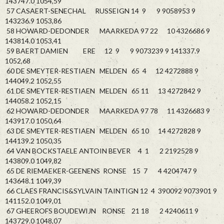
143747.0 1054,59
57 CASAERT-SENECHAL RUSSEIGN 14 9 9 9058953 9
143236.9 1053,86
58 HOWARD-DEDONDER MAARKEDA 97 22 10 4326686 9
143814.0 1053,41
59 BAERT DAMIEN ERE 12 9 9 9073239 9 141337.9
1052,68
60 DE SMEYTER-RESTIAEN MELDEN 65 4 12 4272888 9
144049.2 1052,55
61 DE SMEYTER-RESTIAEN MELDEN 65 11 13 4272842 9
144058.2 1052,15
62 HOWARD-DEDONDER MAARKEDA 97 78 11 4326683 9
143917.0 1050,64
63 DE SMEYTER-RESTIAEN MELDEN 65 10 14 4272828 9
144139.2 1050,35
64 VAN BOCKSTAELE ANTOIN BEVER 4 1 2 2192528 9
143809.0 1049,82
65 DE RIEMAEKER-GEENENS RONSE 15 7 4 4204747 9
143648.1 1049,39
66 CLAES FRANCIS&SYLVAIN TAINTIGN 12 4 390092 9073901 9
141152.0 1049,01
67 GHEEROFS BOUDEWIJN RONSE 21 18 2 4240611 9
143729.0 1048,07