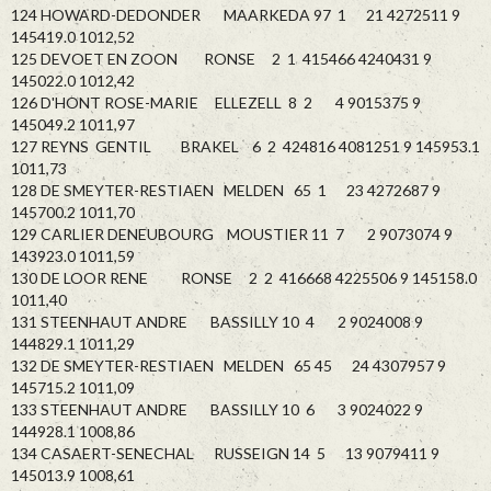
124 HOWARD-DEDONDER MAARKEDA 97 1 21 4272511 9
145419.0 1012,52
125 DEVOET EN ZOON RONSE 2 1 415466 4240431 9
145022.0 1012,42
126 D'HONT ROSE-MARIE ELLEZELL 8 2 4 9015375 9
145049.2 1011,97
127 REYNS GENTIL BRAKEL 6 2 424816 4081251 9 145953.1
1011,73
128 DE SMEYTER-RESTIAEN MELDEN 65 1 23 4272687 9
145700.2 1011,70
129 CARLIER DENEUBOURG MOUSTIER 11 7 2 9073074 9
143923.0 1011,59
130 DE LOOR RENE RONSE 2 2 416668 4225506 9 145158.0
1011,40
131 STEENHAUT ANDRE BASSILLY 10 4 2 9024008 9
144829.1 1011,29
132 DE SMEYTER-RESTIAEN MELDEN 65 45 24 4307957 9
145715.2 1011,09
133 STEENHAUT ANDRE BASSILLY 10 6 3 9024022 9
144928.1 1008,86
134 CASAERT-SENECHAL RUSSEIGN 14 5 13 9079411 9
145013.9 1008,61