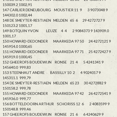
150039.2 1002,91
147 CARLIER DENEUBOURG MOUSTIER 11 9 3 9073048 9
144302.0 1002,44
148 DE SMEYTER-RESTIAEN MELDEN 65 6 29 4272727 9
150123.2 1001,17
149 BOTQUIN YVON LEUZE 4 4 2 9084373 9 143909.0
1001,17
150 HOWARD-DEDONDER MAARKEDA 97 50 24 4272121 9
145914.0 1000,65
151 HOWARD-DEDONDER MAARKEDA 97 71 25 4272427 9
145919.0 1000,45
152 GHEEROFS BOUDEWIJN RONSE 21 4 5 4241341 9
145640.0 999,83
153 STEENHAUT ANDRE BASSILLY 10 2 4 9024017 9
145311.1 999,79
154 DE SMEYTER-RESTIAEN MELDEN 65 23 30 4272882 9
150158.2 999,78
155 HOWARD-DEDONDER MAARKEDA 97 42 26 4272541 9
145936.0 999,77
156 BOTTELDOORN ARTHUR SCHORISS 12 6 2 4083599 9
150148.8 999,46
157 GHEEROFS BOUDEWIJN RONSE 21 6 6 4240629 9