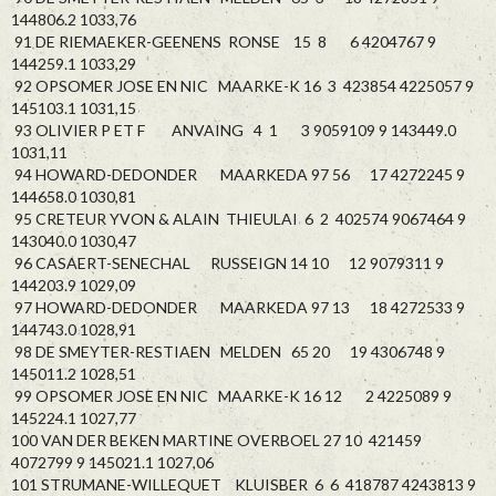
144806.2 1033,76
91 DE RIEMAEKER-GEENENS RONSE 15 8 6 4204767 9
144259.1 1033,29
92 OPSOMER JOSE EN NIC MAARKE-K 16 3 423854 4225057 9
145103.1 1031,15
93 OLIVIER P ET F ANVAING 4 1 3 9059109 9 143449.0
1031,11
94 HOWARD-DEDONDER MAARKEDA 97 56 17 4272245 9
144658.0 1030,81
95 CRETEUR YVON & ALAIN THIEULAI 6 2 402574 9067464 9
143040.0 1030,47
96 CASAERT-SENECHAL RUSSEIGN 14 10 12 9079311 9
144203.9 1029,09
97 HOWARD-DEDONDER MAARKEDA 97 13 18 4272533 9
144743.0 1028,91
98 DE SMEYTER-RESTIAEN MELDEN 65 20 19 4306748 9
145011.2 1028,51
99 OPSOMER JOSE EN NIC MAARKE-K 16 12 2 4225089 9
145224.1 1027,77
100 VAN DER BEKEN MARTINE OVERBOEL 27 10 421459
4072799 9 145021.1 1027,06
101 STRUMANE-WILLEQUET KLUISBER 6 6 418787 4243813 9