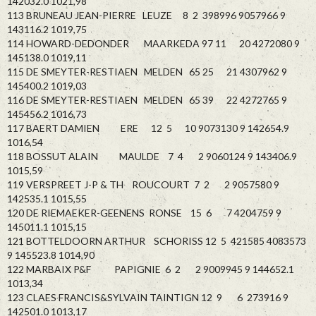
142032.0 1021,98
113 BRUNEAU JEAN-PIERRE LEUZE 8 2 398996 9057966 9
143116.2 1019,75
114 HOWARD-DEDONDER MAARKEDA 97 11 20 4272080 9
145138.0 1019,11
115 DE SMEYTER-RESTIAEN MELDEN 65 25 21 4307962 9
145400.2 1019,03
116 DE SMEYTER-RESTIAEN MELDEN 65 39 22 4272765 9
145456.2 1016,73
117 BAERT DAMIEN ERE 12 5 10 9073130 9 142654.9
1016,54
118 BOSSUT ALAIN MAULDE 7 4 2 9060124 9 143406.9
1015,59
119 VERSPREET J-P & TH ROUCOURT 7 2 2 9057580 9
142535.1 1015,55
120 DE RIEMAEKER-GEENENS RONSE 15 6 7 4204759 9
145011.1 1015,15
121 BOTTELDOORN ARTHUR SCHORISS 12 5 421585 4083573
9 145523.8 1014,90
122 MARBAIX P&F PAPIGNIE 6 2 2 9009945 9 144652.1
1013,34
123 CLAES FRANCIS&SYLVAIN TAINTIGN 12 9 6 273916 9
142501.0 1013,17