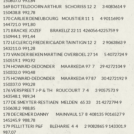
150807.0 993,84
169 BOTTELDOORN ARTHUR SCHORISS 12 2 3 4083614 9
150438.8 992,78
170 CARLIER DENEUBOURG MOUSTIER 11 1 4 9011690 9
144721.0 991,80
171 BRACKE JOZEF BRAKEL(Z 22 11 426056 4225759 9
150944.1 991,44
172 LECLERCQ FREDERIC&ADR TAINTIGN 12 2 2 9063863 9
143211.0 991,28
173 VAN DER BEKEN MARTINE OVERBOEL 27 14 5 4072724 9
150519.1 990,92
174 HOWARD-DEDONDER MAARKEDA 97 7 29 4272104 9
150332.0 990,48
175 HOWARD-DEDONDER MAARKEDA 97 87 30 4272192 9
150337.0 990,28
176 VERSPREET J-P & TH ROUCOURT 7 4 3 9057573 9
143548.1 989,34
177 DE SMEYTER-RESTIAEN MELDEN 65 33 31 4272794 9
150638.2 988,85
178 DECREMER DANNY MAINVAUL 17 8 408135 9016527 9
145245.9 988,78
179 PELLITTERI P&F BLEHARIE 4 4 2 9082865 9 143301.9
987,07