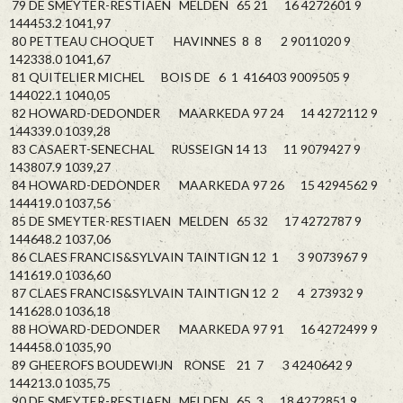
79 DE SMEYTER-RESTIAEN MELDEN 65 21 16 4272601 9
144453.2 1041,97
80 PETTEAU CHOQUET HAVINNES 8 8 2 9011020 9
142338.0 1041,67
81 QUITELIER MICHEL BOIS DE 6 1 416403 9009505 9
144022.1 1040,05
82 HOWARD-DEDONDER MAARKEDA 97 24 14 4272112 9
144339.0 1039,28
83 CASAERT-SENECHAL RUSSEIGN 14 13 11 9079427 9
143807.9 1039,27
84 HOWARD-DEDONDER MAARKEDA 97 26 15 4294562 9
144419.0 1037,56
85 DE SMEYTER-RESTIAEN MELDEN 65 32 17 4272787 9
144648.2 1037,06
86 CLAES FRANCIS&SYLVAIN TAINTIGN 12 1 3 9073967 9
141619.0 1036,60
87 CLAES FRANCIS&SYLVAIN TAINTIGN 12 2 4 273932 9
141628.0 1036,18
88 HOWARD-DEDONDER MAARKEDA 97 91 16 4272499 9
144458.0 1035,90
89 GHEEROFS BOUDEWIJN RONSE 21 7 3 4240642 9
144213.0 1035,75
90 DE SMEYTER-RESTIAEN MELDEN 65 3 18 4272851 9