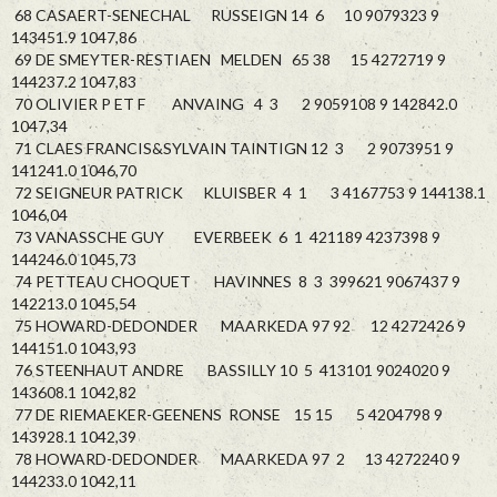
68 CASAERT-SENECHAL RUSSEIGN 14 6 10 9079323 9
143451.9 1047,86
69 DE SMEYTER-RESTIAEN MELDEN 65 38 15 4272719 9
144237.2 1047,83
70 OLIVIER P ET F ANVAING 4 3 2 9059108 9 142842.0
1047,34
71 CLAES FRANCIS&SYLVAIN TAINTIGN 12 3 2 9073951 9
141241.0 1046,70
72 SEIGNEUR PATRICK KLUISBER 4 1 3 4167753 9 144138.1
1046,04
73 VANASSCHE GUY EVERBEEK 6 1 421189 4237398 9
144246.0 1045,73
74 PETTEAU CHOQUET HAVINNES 8 3 399621 9067437 9
142213.0 1045,54
75 HOWARD-DEDONDER MAARKEDA 97 92 12 4272426 9
144151.0 1043,93
76 STEENHAUT ANDRE BASSILLY 10 5 413101 9024020 9
143608.1 1042,82
77 DE RIEMAEKER-GEENENS RONSE 15 15 5 4204798 9
143928.1 1042,39
78 HOWARD-DEDONDER MAARKEDA 97 2 13 4272240 9
144233.0 1042,11