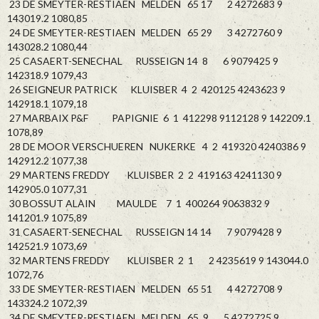
23 DE SMEYTER-RESTIAEN MELDEN 65 17 2 4272683 9
143019.2 1080,85
24 DE SMEYTER-RESTIAEN MELDEN 65 29 3 4272760 9
143028.2 1080,44
25 CASAERT-SENECHAL RUSSEIGN 14 8 6 9079425 9
142318.9 1079,43
26 SEIGNEUR PATRICK KLUISBER 4 2 420125 4243623 9
142918.1 1079,18
27 MARBAIX P&F PAPIGNIE 6 1 412298 9112128 9 142209.1
1078,89
28 DE MOOR VERSCHUEREN NUKERKE 4 2 419320 4240386 9
142912.2 1077,38
29 MARTENS FREDDY KLUISBER 2 2 419163 4241130 9
142905.0 1077,31
30 BOSSUT ALAIN MAULDE 7 1 400264 9063832 9
141201.9 1075,89
31 CASAERT-SENECHAL RUSSEIGN 14 14 7 9079428 9
142521.9 1073,69
32 MARTENS FREDDY KLUISBER 2 1 2 4235619 9 143044.0
1072,76
33 DE SMEYTER-RESTIAEN MELDEN 65 51 4 4272708 9
143324.2 1072,39
34 DE SMEYTER-RESTIAEN MELDEN 65 9 5 4272725 9