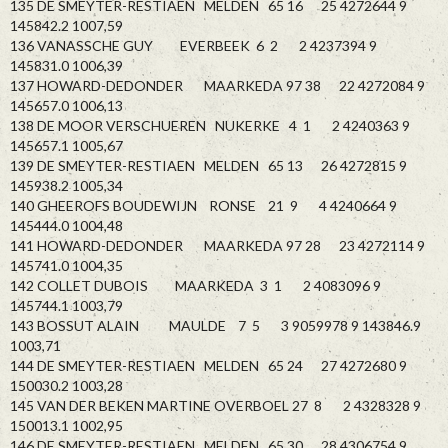
135 DE SMEYTER-RESTIAEN MELDEN 65 16 25 4272644 9
145842.2 1007,59
136 VANASSCHE GUY EVERBEEK 6 2 2 4237394 9
145831.0 1006,39
137 HOWARD-DEDONDER MAARKEDA 97 38 22 4272084 9
145657.0 1006,13
138 DE MOOR VERSCHUEREN NUKERKE 4 1 2 4240363 9
145657.1 1005,67
139 DE SMEYTER-RESTIAEN MELDEN 65 13 26 4272815 9
145938.2 1005,34
140 GHEEROFS BOUDEWIJN RONSE 21 9 4 4240664 9
145444.0 1004,48
141 HOWARD-DEDONDER MAARKEDA 97 28 23 4272114 9
145741.0 1004,35
142 COLLET DUBOIS MAARKEDA 3 1 2 4083096 9
145744.1 1003,79
143 BOSSUT ALAIN MAULDE 7 5 3 9059978 9 143846.9
1003,71
144 DE SMEYTER-RESTIAEN MELDEN 65 24 27 4272680 9
150030.2 1003,28
145 VAN DER BEKEN MARTINE OVERBOEL 27 8 2 4328328 9
150013.1 1002,95
146 DE SMEYTER-RESTIAEN MELDEN 65 30 28 4306754 9