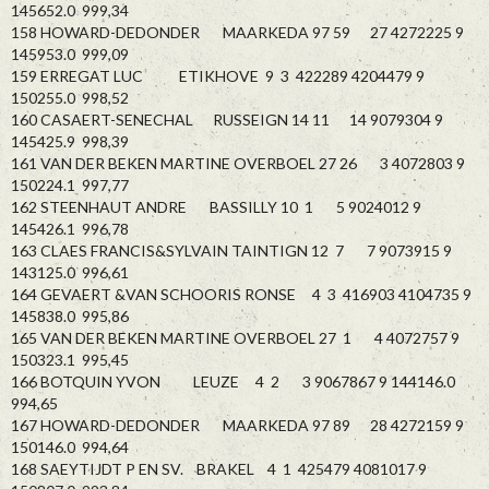
145652.0 999,34
158 HOWARD-DEDONDER MAARKEDA 97 59 27 4272225 9
145953.0 999,09
159 ERREGAT LUC ETIKHOVE 9 3 422289 4204479 9
150255.0 998,52
160 CASAERT-SENECHAL RUSSEIGN 14 11 14 9079304 9
145425.9 998,39
161 VAN DER BEKEN MARTINE OVERBOEL 27 26 3 4072803 9
150224.1 997,77
162 STEENHAUT ANDRE BASSILLY 10 1 5 9024012 9
145426.1 996,78
163 CLAES FRANCIS&SYLVAIN TAINTIGN 12 7 7 9073915 9
143125.0 996,61
164 GEVAERT &VAN SCHOORIS RONSE 4 3 416903 4104735 9
145838.0 995,86
165 VAN DER BEKEN MARTINE OVERBOEL 27 1 4 4072757 9
150323.1 995,45
166 BOTQUIN YVON LEUZE 4 2 3 9067867 9 144146.0
994,65
167 HOWARD-DEDONDER MAARKEDA 97 89 28 4272159 9
150146.0 994,64
168 SAEYTIJDT P EN SV. BRAKEL 4 1 425479 4081017 9