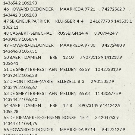
143654.2 1062,93
46 HOWARD-DEDONDER MAARKEDA 97 21 7 4272562 9
143442.0 1062,83
47 SEIGNEUR PATRICK KLUISBER 4 4 2 4167773 9 143533.1
1062,11
48 CASAERT-SENECHAL RUSSEIGN 14 4 8 9079424 9
143043.9 1058,94
49 HOWARD-DEDONDER MAARKEDA 97 30 8 4272480 9
143646.0 1057,31
50 BAERT DAMIEN ERE 12 10 7 9073115 9 141218.9
1056,41
51 DE SMEYTER-RESTIAEN MELDEN 65 59 10 4272813 9
143924.2 1056,28
52 D'HONT ROSE-MARIE ELLEZELL 8 3 2 9015352 9
143349.2 1055,67
53 DE SMEYTER-RESTIAEN MELDEN 65 63 11 4306775 9
143944.2 1055,40
54 BAERT DAMIEN ERE 12 8 8 9073149 9 141242.9
1055,28
55 DE RIEMAEKER-GEENENS RONSE 15 4 3 4204753 9
143447.1 1054,75
56 HOWARD-DEDONDER MAARKEDA 97 14 9 4272127 9