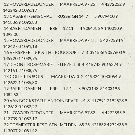
12 HOWARD-DEDONDER MAARKEDA 97 25 4 4272252 9
142242.0 1096,17
13 CASAERT-SENECHAL RUSSEIGN 14 7 5 9079410 9
141836.9 1092,83
14 BAERT DAMIEN ERE 12 11 4 9084785 9 140010.9
1092,00
15 HOWARD-DEDONDER MAARKEDA 97 8 5 4272594 9
142427.0 1091,18
16 VERSPREET J-P & TH ROUCOURT 7 3 391586 9057603 9
135920.1 1089,75
17 D'HONT ROSE-MARIE ELLEZELL 8 4 415743 9015374 9
142151.2 1088,75
18 COLLET DUBOIS MAARKEDA 3 2 419324 4083054 9
142622.1 1085,30
19 BAERT DAMIEN ERE 12 1 5 9073148 9 140319.9
1082,53
20 VAN BOCKSTAELE ANTOIN BEVER 4 3 417991 2192523 9
142613.0 1082,27
21 HOWARD-DEDONDER MAARKEDA 97 32 6 4272595 9
142739.0 1082,17
22 DE SMEYTER-RESTIAEN MELDEN 65 28 421882 4272638 9
143007.2 1081,42