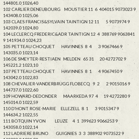
144801.0 1026,40
102 CARLIER DENEUBOURG MOUSTIER 11 6 404015 9073023 9
143408.0 1025,06
103 CLAES FRANCIS&SYLVAIN TAINTIGN 12 11 5 9073974 9
142039.0 1024,80
104 LECLERCQ FREDERIC&ADR TAINTIGN 12 4 388769 9063841
9 141934.0 1024,23
105 PETTEAU CHOQUET HAVINNES 8 4 3 9067466 9
143035.0 1023,14
106 DE SMEYTER-RESTIAEN MELDEN 65 31 20 4272702 9
145221.2 1023,10
107 PETTEAU CHOQUET HAVINNES 8 1 4 9067450 9
143042.0 1022,83
108 CHEVALIER-VANDERBRUGG FLOBECQ 9 2 2 9015016 9
144737.0 1022,60
109 HOWARD-DEDONDER MAARKEDA 97 4 19 4272280 9
145014.0 1022,59
110 D'HONT ROSE-MARIE ELLEZELL 8 1 3 9015347 9
144634.2 1022,55
111 BOTQUIN YVON LEUZE 4 1 399623 9066253 9
143058.0 1022,14
112 LADRIERE BRUNO GUIGNIES 3 3 388902 9073522 9