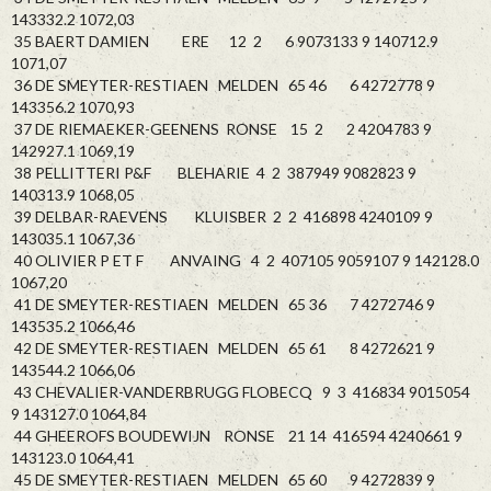
143332.2 1072,03
35 BAERT DAMIEN ERE 12 2 6 9073133 9 140712.9
1071,07
36 DE SMEYTER-RESTIAEN MELDEN 65 46 6 4272778 9
143356.2 1070,93
37 DE RIEMAEKER-GEENENS RONSE 15 2 2 4204783 9
142927.1 1069,19
38 PELLITTERI P&F BLEHARIE 4 2 387949 9082823 9
140313.9 1068,05
39 DELBAR-RAEVENS KLUISBER 2 2 416898 4240109 9
143035.1 1067,36
40 OLIVIER P ET F ANVAING 4 2 407105 9059107 9 142128.0
1067,20
41 DE SMEYTER-RESTIAEN MELDEN 65 36 7 4272746 9
143535.2 1066,46
42 DE SMEYTER-RESTIAEN MELDEN 65 61 8 4272621 9
143544.2 1066,06
43 CHEVALIER-VANDERBRUGG FLOBECQ 9 3 416834 9015054
9 143127.0 1064,84
44 GHEEROFS BOUDEWIJN RONSE 21 14 416594 4240661 9
143123.0 1064,41
45 DE SMEYTER-RESTIAEN MELDEN 65 60 9 4272839 9