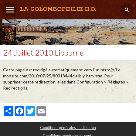
LA COLOMBOPHILIE H.O.
Home
Météo / Het weer
Lâcher / Los
24 Juillet 2010 Libourne
Result. clubs, Provincial, (Inter)National
Cette page est redirigé automatiquement vers l'url http://s3.e-
RFCB / KBDB
monsite.com/2010/07/25/80318444clalibly-htm.htm. Pour
supprimer cette redirection, allez dans Configuration > Réglages >
Redirections.
Partager
Facebook
Twitter
Email
Conditions générales d'utilisation
Conditions générales de vente