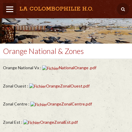
LA COLOMBOPHILIE H.O.
Home
Météo / Het weer
Lâcher / Los
Orange National & Zones
Result. clubs, Provincial, (Inter)National
Orange National Vx :
NationalOrange .pdf
RFCB / KBDB
Zonal Ouest :
OrangeZonalOuest.pdf
Zonal Centre :
OrangeZonalCentre.pdf
Zonal Est :
OrangeZonalEst.pdf