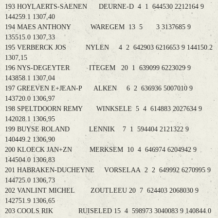
193 HOYLAERTS-SAENEN DEURNE-D 4 1 644530 2212164 9
144259.1 1307,40
194 MAES ANTHONY WAREGEM 13 5 3 3137685 9
135515.0 1307,33
195 VERBERCK JOS NYLEN 4 2 642903 6216653 9 144150.2
1307,15
196 NYS-DEGEYTER ITEGEM 20 1 639099 6223029 9
143858.1 1307,04
197 GREEVEN E+JEAN-P ALKEN 6 2 636936 5007010 9
143720.0 1306,97
198 SPELTDOORN REMY WINKSELE 5 4 614883 2027634 9
142028.1 1306,95
199 BUYSE ROLAND LENNIK 7 1 594404 2121322 9
140449.2 1306,90
200 KLOECK JAN+ZN MERKSEM 10 4 646974 6204942 9
144504.0 1306,83
201 HABRAKEN-DUCHEYNE VORSELAA 2 2 649992 6270995 9
144725.0 1306,73
202 VANLINT MICHEL ZOUTLEEU 20 7 624403 2068030 9
142751.9 1306,65
203 COOLS RIK RUISELED 15 4 598973 3040083 9 140844.0