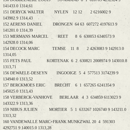
141433.0 1314,61
151 DERYCK WALTER NYLEN 12 12 2 6216002 9
143902.9 1314,43
152 AERENS DANIEL DRONGEN 64 63 607272 4197613 9
141201.0 1314,39
153 MERMANS MARCEL REET 8 6 630053 6340573 9
142928.0 1314,06
154 DECOCK MARC TEMSE 11 8 2 4263083 9 142913.0
1314,05
155 FETS PAUL KORTENAK 6 2 630821 2008974 9 143010.8
1313,71
156 DEWAELE-DESEYN INGOOIGE 5 4 577513 3174239 9
134940.0 1313,52
157 BERCKMOES ERIC BRECHT 6 1 657265 6241354 9
145025.0 1313,43
158 VERBERCK-VANHOVE BERLAAR 4 3 634859 6113023 9
143322.9 1313,36
159 NIBUS JULIEN MORTIER 5 1 633267 1026740 9 143211.0
1313,32
160 VANDEWALLE MARC+FRANK MUNKZWAL 20 4 591303
4292751 9 140015.0 1313,28