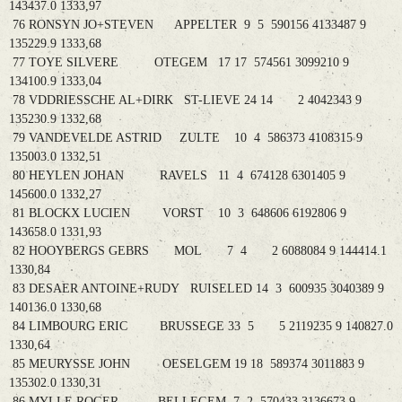
143437.0 1333,97
76 RONSYN JO+STEVEN APPELTER 9 5 590156 4133487 9
135229.9 1333,68
77 TOYE SILVERE OTEGEM 17 17 574561 3099210 9
134100.9 1333,04
78 VDDRIESSCHE AL+DIRK ST-LIEVE 24 14 2 4042343 9
135230.9 1332,68
79 VANDEVELDE ASTRID ZULTE 10 4 586373 4108315 9
135003.0 1332,51
80 HEYLEN JOHAN RAVELS 11 4 674128 6301405 9
145600.0 1332,27
81 BLOCKX LUCIEN VORST 10 3 648606 6192806 9
143658.0 1331,93
82 HOOYBERGS GEBRS MOL 7 4 2 6088084 9 144414.1
1330,84
83 DESAER ANTOINE+RUDY RUISELED 14 3 600935 3040389 9
140136.0 1330,68
84 LIMBOURG ERIC BRUSSEGE 33 5 5 2119235 9 140827.0
1330,64
85 MEURYSSE JOHN OESELGEM 19 18 589374 3011883 9
135302.0 1330,31
86 MYLLE ROGER BELLEGEM 7 2 570433 3136673 9