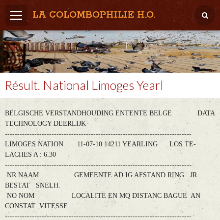
LA COLOMBOPHILIE H.O.
Home
Météo / Het weer
Lâcher / Los
Résult. National Limoges Yearl
Result. clubs, Provincial, (Inter)National
BELGISCHE VERSTANDHOUDING ENTENTE BELGE DATA
RFCB / KBDB
TECHNOLOGY-DEERLIJK
----------------------------------------------------------------------------
LIMOGES NATION. 11-07-10 14211 YEARLING LOS TE-
LACHES A : 6.30
----------------------------------------------------------------------------
NR NAAM GEMEENTE AD IG AFSTAND RING JR
BESTAT SNELH.
NO NOM LOCALITE EN MQ DISTANC BAGUE AN
CONSTAT VITESSE
----------------------------------------------------------------------------