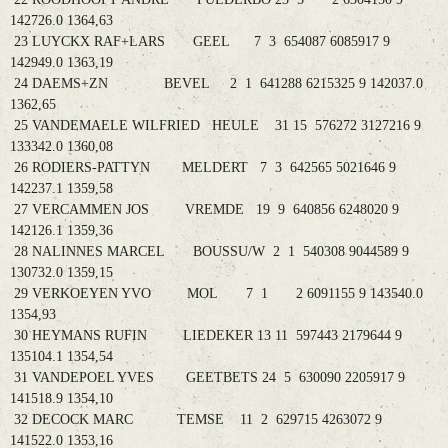
142726.0 1364,63
23 LUYCKX RAF+LARS GEEL 7 3 654087 6085917 9
142949.0 1363,19
24 DAEMS+ZN BEVEL 2 1 641288 6215325 9 142037.0
1362,65
25 VANDEMAELE WILFRIED HEULE 31 15 576272 3127216 9
133342.0 1360,08
26 RODIERS-PATTYN MELDERT 7 3 642565 5021646 9
142237.1 1359,58
27 VERCAMMEN JOS VREMDE 19 9 640856 6248020 9
142126.1 1359,36
28 NALINNES MARCEL BOUSSU/W 2 1 540308 9044589 9
130732.0 1359,15
29 VERKOEYEN YVO MOL 7 1 2 6091155 9 143540.0
1354,93
30 HEYMANS RUFIN LIEDEKER 13 11 597443 2179644 9
135104.1 1354,54
31 VANDEPOEL YVES GEETBETS 24 5 630090 2205917 9
141518.9 1354,10
32 DECOCK MARC TEMSE 11 2 629715 4263072 9
141522.0 1353,16