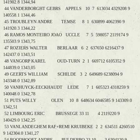
141902.8 1344,94
44 VANDERBORGHT GEBRS APPELS 10 7 613034 4329208 9
140558.1 1344,46
45 TROUBLEYN ANDRE TEMSE 8 1 630899 4062390 9
141920.3 1344,22
46 RAMOS MONTEIRO JOAO UCCLE 7 5 598057 2119174 9
135503.9 1343,75
47 ROZIERS WALTER BERLAAR 6 2 637650 6216437 9
142437.0 1343,51
48 VANGORP KAREL OUD-TURN 2 1 669712 6105352 9
144839.0 1343,05
49 GEERTS WILLIAM SCHILDE 3 2 649689 6238094 9
143348.0 1342,89
50 VANHUYCK-EECKHAUDT LEDE 7 1 605323 4318259 9
140048.0 1342,78
51 PUTS WILLY OLEN 10 8 648634 6046585 9 143309.0
1342,51
52 LIMBOURG ERIC BRUSSEGE 33 11 4 2119220 9
140429.0 1342,25
53 VANLANDEGHEM RAF+REMI KRUIBEKE 2 2 634511 4260510
9 142304.0 1341,27
54 ROODHOOFT ANDRE PULDERBO 23 10 3 6304120 9