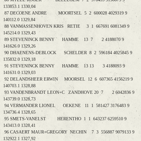
133853.1 1330,04
87 DECOENE ANDRE MOORTSEL 5 2 600028 4029319 9
140112.0 1329,84
88 VANMASSENHOVEN KRIS RETIE 3 1 667691 6081349 9
145214.0 1329,43
89 STEVENINCK BENNY HAMME 13 7 2 4188070 9
141626.0 1329,26
90 DHAENENS-DEBLOCK SCHELDER 8 2 596184 4025845 9
135832.0 1329,18
91 STEVENINCK BENNY HAMME 13 13 3 4188093 9
141631.0 1329,03
92 DELANDSHEER ERWIN MOORSEL 12 6 607365 4156219 9
140703.1 1328,88
93 VANDENBRANDT LEON+C ZANDHOVE 20 7 2 6042836 9
143739.0 1328,73
94 VERMANDER LIONEL OEKENE 11 1 581427 3176483 9
134736.4 1328,65
95 SMETS-VANELST HERENTHO 1 1 643237 6259510 9
143413.0 1328,41
96 CASAERT MAUR+GREGORY NECHIN 7 3 556887 9079133 9
132922.1 1327,92