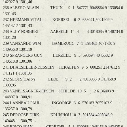
142927.9 1301,46
236 ALBERO ALAIN THUIN 9 1 547771 9048864 9 133054.0
1301,43
237 HERMANS VITAL KOERSEL 6 2 653041 5041909 9
145147.2 1301,43
238 ALLY NORBERT AARSELE 14 4 3 3018085 9 140734.0
1301,20
239 VANSANDE WIM BAMBRUGG 7 1 598463 4071730 9
140956.0 1301,19
240 SPRANGERS GUY HERZELE 9 3 593694 4045582 9
140618.8 1301,06
241 DHAESELEER-DESSEIN TERALFEN 9 5 600251 2147612 9
141121.1 1301,06
242 SLOTS DAISY LEDE 9 2 2 4013935 9 141458.9
1300,95
243 VANELSACKER-JEPSEN SCHILDE 10 5 2 6136403 9
144807.0 1300,91
244 LANNEAU PAUL INGOOIGE 6 6 576183 3055163 9
135257.0 1300,79
245 DEROOSE DIRK KRUISHOU 10 3 591584 4205046 9
140448.1 1300,75
246 BRICO JEAN CEREXHE- 5 3 629988 1048153 9 143425.0