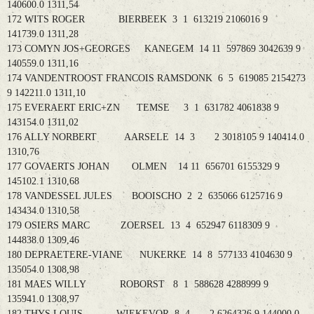
140600.0 1311,54
172 WITS ROGER BIERBEEK 3 1 613219 2106016 9
141739.0 1311,28
173 COMYN JOS+GEORGES KANEGEM 14 11 597869 3042639 9
140559.0 1311,16
174 VANDENTROOST FRANCOIS RAMSDONK 6 5 619085 2154273
9 142211.0 1311,10
175 EVERAERT ERIC+ZN TEMSE 3 1 631782 4061838 9
143154.0 1311,02
176 ALLY NORBERT AARSELE 14 3 2 3018105 9 140414.0
1310,76
177 GOVAERTS JOHAN OLMEN 14 11 656701 6155329 9
145102.1 1310,68
178 VANDESSEL JULES BOOISCHO 2 2 635066 6125716 9
143434.0 1310,58
179 OSIERS MARC ZOERSEL 13 4 652947 6118309 9
144838.0 1309,46
180 DEPRAETERE-VIANE NUKERKE 14 8 577133 4104630 9
135054.0 1308,98
181 MAES WILLY ROBORST 8 1 588628 4288999 9
135941.0 1308,97
182 THYS LOUIS WIEKEVOR 8 4 2 6264326 9 144000.0