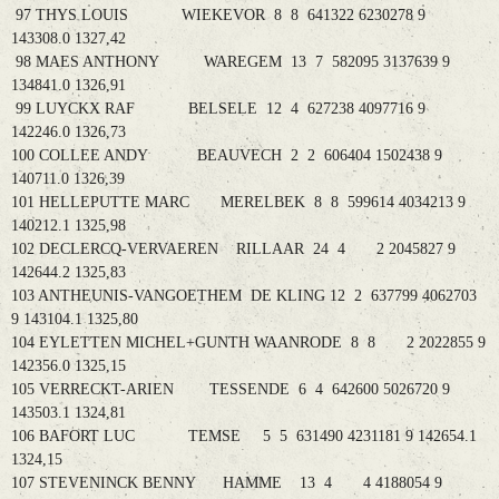
97 THYS LOUIS WIEKEVOR 8 8 641322 6230278 9
143308.0 1327,42
98 MAES ANTHONY WAREGEM 13 7 582095 3137639 9
134841.0 1326,91
99 LUYCKX RAF BELSELE 12 4 627238 4097716 9
142246.0 1326,73
100 COLLEE ANDY BEAUVECH 2 2 606404 1502438 9
140711.0 1326,39
101 HELLEPUTTE MARC MERELBEK 8 8 599614 4034213 9
140212.1 1325,98
102 DECLERCQ-VERVAEREN RILLAAR 24 4 2 2045827 9
142644.2 1325,83
103 ANTHEUNIS-VANGOETHEM DE KLING 12 2 637799 4062703
9 143104.1 1325,80
104 EYLETTEN MICHEL+GUNTH WAANRODE 8 8 2 2022855 9
142356.0 1325,15
105 VERRECKT-ARIEN TESSENDE 6 4 642600 5026720 9
143503.1 1324,81
106 BAFORT LUC TEMSE 5 5 631490 4231181 9 142654.1
1324,15
107 STEVENINCK BENNY HAMME 13 4 4 4188054 9