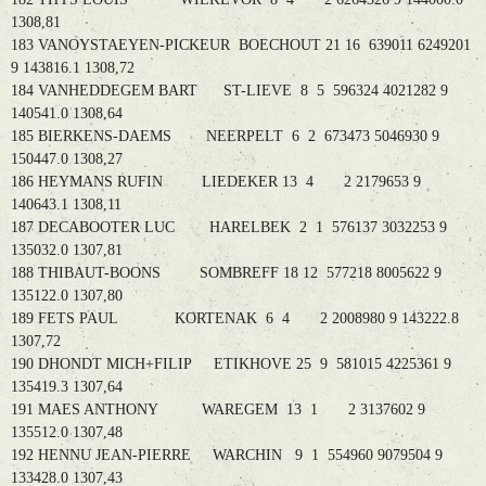
1308,81
183 VANOYSTAEYEN-PICKEUR BOECHOUT 21 16 639011 6249201
9 143816.1 1308,72
184 VANHEDDEGEM BART ST-LIEVE 8 5 596324 4021282 9
140541.0 1308,64
185 BIERKENS-DAEMS NEERPELT 6 2 673473 5046930 9
150447.0 1308,27
186 HEYMANS RUFIN LIEDEKER 13 4 2 2179653 9
140643.1 1308,11
187 DECABOOTER LUC HARELBEK 2 1 576137 3032253 9
135032.0 1307,81
188 THIBAUT-BOONS SOMBREFF 18 12 577218 8005622 9
135122.0 1307,80
189 FETS PAUL KORTENAK 6 4 2 2008980 9 143222.8
1307,72
190 DHONDT MICH+FILIP ETIKHOVE 25 9 581015 4225361 9
135419.3 1307,64
191 MAES ANTHONY WAREGEM 13 1 2 3137602 9
135512.0 1307,48
192 HENNU JEAN-PIERRE WARCHIN 9 1 554960 9079504 9
133428.0 1307,43