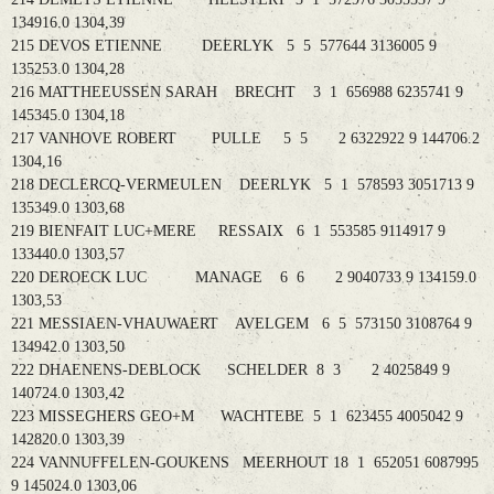
134916.0 1304,39
215 DEVOS ETIENNE DEERLYK 5 5 577644 3136005 9
135253.0 1304,28
216 MATTHEEUSSEN SARAH BRECHT 3 1 656988 6235741 9
145345.0 1304,18
217 VANHOVE ROBERT PULLE 5 5 2 6322922 9 144706.2
1304,16
218 DECLERCQ-VERMEULEN DEERLYK 5 1 578593 3051713 9
135349.0 1303,68
219 BIENFAIT LUC+MERE RESSAIX 6 1 553585 9114917 9
133440.0 1303,57
220 DEROECK LUC MANAGE 6 6 2 9040733 9 134159.0
1303,53
221 MESSIAEN-VHAUWAERT AVELGEM 6 5 573150 3108764 9
134942.0 1303,50
222 DHAENENS-DEBLOCK SCHELDER 8 3 2 4025849 9
140724.0 1303,42
223 MISSEGHERS GEO+M WACHTEBE 5 1 623455 4005042 9
142820.0 1303,39
224 VANNUFFELEN-GOUKENS MEERHOUT 18 1 652051 6087995
9 145024.0 1303,06