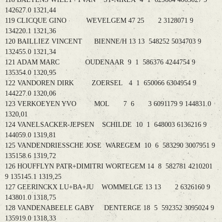
142627.0 1321,44
119 CLICQUE GINO WEVELGEM 47 25 2 3128071 9
134220.1 1321,36
120 BAILLIEZ VINCENT BIENNE/H 13 13 548252 5034703 9
132455.0 1321,34
121 ADAM MARC OUDENAAR 9 1 586376 4244754 9
135354.0 1320,95
122 VANDOREN DIRK ZOERSEL 4 1 650066 6304954 9
144227.0 1320,06
123 VERKOEYEN YVO MOL 7 6 3 6091179 9 144831.0
1320,01
124 VANELSACKER-JEPSEN SCHILDE 10 1 648003 6136216 9
144059.0 1319,81
125 VANDENDRIESSCHE JOSE WAREGEM 10 6 583290 3007951 9
135158.6 1319,72
126 HOUFFLYN PATR+DIMITRI WORTEGEM 14 8 582781 4210201
9 135145.1 1319,25
127 GEERINCKX LU+BA+JU WOMMELGE 13 13 2 6326160 9
143801.0 1318,75
128 VANDENABEELE GABY DENTERGE 18 5 592352 3095024 9
135919.0 1318,33