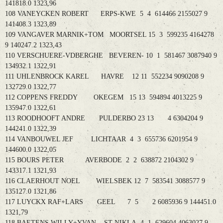
141818.0 1323,96
108 VANEYCKEN ROBERT ERPS-KWE 5 4 614466 2155027 9
141408.3 1323,89
109 VANGAVER MARNIK+TOM MOORTSEL 15 3 599235 4164278
9 140247.2 1323,43
110 VERSCHUERE-VDBERGHE BEVEREN- 10 1 581467 3087940 9
134932.1 1322,91
111 UHLENBROCK KAREL HAVRE 12 11 552234 9090208 9
132729.0 1322,77
112 COPPENS FREDDY OKEGEM 15 13 594894 4013225 9
135947.0 1322,61
113 ROODHOOFT ANDRE PULDERBO 23 13 4 6304204 9
144241.0 1322,39
114 VANBOUWEL JEF LICHTAAR 4 3 655736 6201954 9
144600.0 1322,05
115 BOURS PETER AVERBODE 2 2 638872 2104302 9
143317.1 1321,93
116 CLAERHOUT NOEL WIELSBEK 12 7 583541 3088577 9
135127.0 1321,86
117 LUYCKX RAF+LARS GEEL 7 5 2 6085936 9 144451.0
1321,79
118 BAETENS WILLY+YVAN ST-NIKLA 4 1 629604 4063027 9