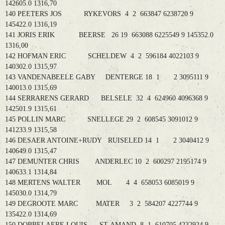
142605.0 1316,70
140 PEETERS JOS RYKEVORS 4 2 663847 6238720 9
145422.0 1316,19
141 JORIS ERIK BEERSE 26 19 663088 6225549 9 145352.0
1316,00
142 HOFMAN ERIC SCHELDEW 4 2 596184 4022103 9
140302.0 1315,97
143 VANDENABEELE GABY DENTERGE 18 1 2 3095111 9
140013.0 1315,69
144 SERRARENS GERARD BELSELE 32 4 624960 4096368 9
142501.9 1315,61
145 POLLIN MARC SNELLEGE 29 2 608545 3091012 9
141233.9 1315,58
146 DESAER ANTOINE+RUDY RUISELED 14 1 2 3040412 9
140649.0 1315,47
147 DEMUNTER CHRIS ANDERLEC 10 2 600297 2195174 9
140633.1 1314,84
148 MERTENS WALTER MOL 4 4 658053 6085019 9
145030.0 1314,79
149 DEGROOTE MARC MATER 3 2 584207 4227744 9
135422.0 1314,69
150 DOBBELAERE LOUIS ST-AMAND 8 1 610705 4232924 9