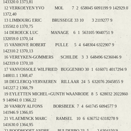
143320.0 1373,81
12 VERKOEYEN YVO MOL 7 2 658045 6091199 9 142929.0
1372,40
13 LIMBOURG ERIC BRUSSEGE 33 10 3 2119277 9
135502.0 1370,75
14 DEROECK LUC MANAGE 6 1 563105 9040751 9
132059.0 1370,14
15 VANHOVE ROBERT PULLE 5 4 648304 6322907 9
142310.2 1370,13
16 VEREYKEN-GOMMERS SCHILDE 3 3 648496 6236046 9
142319.0 1370,10
17 VANVOSSOLE WILFRIED BUGGENHO 30 1 616071 4017294 9
140011.1 1368,47
18 DECLERCQ-VERVAEREN RILLAAR 24 5 632076 2045855 9
141227.2 1366,79
19 EYLETTEN MICHEL+GUNTH WAANRODE 8 5 628032 2022860
9 140941.0 1366,22
20 VANROY ALFONS BORSBEEK 7 4 641745 6094577 9
141946.9 1366,05
21 VLAEMINCK MARC RAMSEL 10 6 636752 6318278 9
141630.0 1364,95
22 ROODHOOFT ANDRE PULDERBO 23 5 2 6304150 9