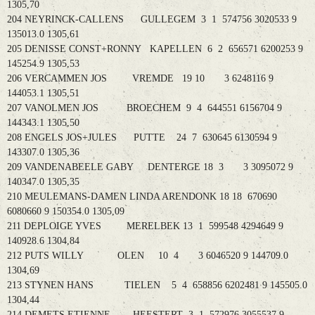
1305,70
204 NEYRINCK-CALLENS GULLEGEM 3 1 574756 3020533 9
135013.0 1305,61
205 DENISSE CONST+RONNY KAPELLEN 6 2 656571 6200253 9
145254.9 1305,53
206 VERCAMMEN JOS VREMDE 19 10 3 6248116 9
144053.1 1305,51
207 VANOLMEN JOS BROECHEM 9 4 644551 6156704 9
144343.1 1305,50
208 ENGELS JOS+JULES PUTTE 24 7 630645 6130594 9
143307.0 1305,36
209 VANDENABEELE GABY DENTERGE 18 3 3 3095072 9
140347.0 1305,35
210 MEULEMANS-DAMEN LINDA ARENDONK 18 18 670690
6080660 9 150354.0 1305,09
211 DEPLOIGE YVES MERELBEK 13 1 599548 4294649 9
140928.6 1304,84
212 PUTS WILLY OLEN 10 4 3 6046520 9 144709.0
1304,69
213 STYNEN HANS TIELEN 5 4 658856 6202481 9 145505.0
1304,44
214 DEMETS ETIENNE HEESTERT 3 1 572976 3055537 9