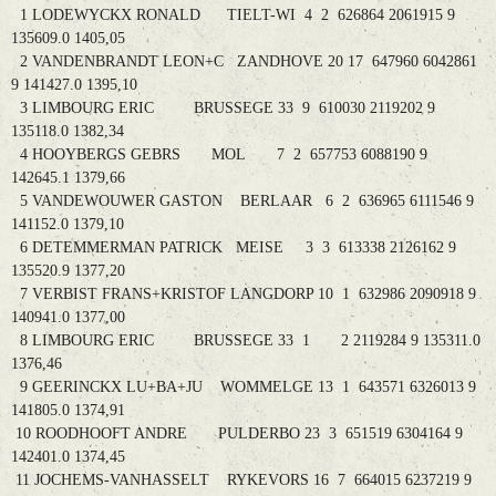
1 LODEWYCKX RONALD TIELT-WI 4 2 626864 2061915 9
135609.0 1405,05
2 VANDENBRANDT LEON+C ZANDHOVE 20 17 647960 6042861
9 141427.0 1395,10
3 LIMBOURG ERIC BRUSSEGE 33 9 610030 2119202 9
135118.0 1382,34
4 HOOYBERGS GEBRS MOL 7 2 657753 6088190 9
142645.1 1379,66
5 VANDEWOUWER GASTON BERLAAR 6 2 636965 6111546 9
141152.0 1379,10
6 DETEMMERMAN PATRICK MEISE 3 3 613338 2126162 9
135520.9 1377,20
7 VERBIST FRANS+KRISTOF LANGDORP 10 1 632986 2090918 9
140941.0 1377,00
8 LIMBOURG ERIC BRUSSEGE 33 1 2 2119284 9 135311.0
1376,46
9 GEERINCKX LU+BA+JU WOMMELGE 13 1 643571 6326013 9
141805.0 1374,91
10 ROODHOOFT ANDRE PULDERBO 23 3 651519 6304164 9
142401.0 1374,45
11 JOCHEMS-VANHASSELT RYKEVORS 16 7 664015 6237219 9