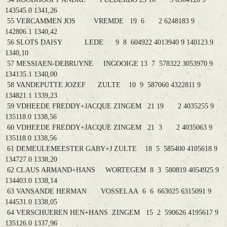
143545.0 1341,26
55 VERCAMMEN JOS VREMDE 19 6 2 6248183 9
142806.1 1340,42
56 SLOTS DAISY LEDE 9 8 604922 4013940 9 140123.9
1340,10
57 MESSIAEN-DEBRUYNE INGOOIGE 13 7 578322 3053970 9
134135.1 1340,00
58 VANDEPUTTE JOZEF ZULTE 10 9 587060 4322811 9
134821.1 1339,23
59 VDHEEDE FREDDY+JACQUE ZINGEM 21 19 2 4035255 9
135118.0 1338,56
60 VDHEEDE FREDDY+JACQUE ZINGEM 21 3 2 4035063 9
135118.0 1338,56
61 DEMEULEMEESTER GABY+J ZULTE 18 5 585400 4105618 9
134727.0 1338,20
62 CLAUS ARMAND+HANS WORTEGEM 8 3 580819 4054925 9
134403.0 1338,14
63 VANSANDE HERMAN VOSSELAA 6 6 663025 6315091 9
144531.0 1338,05
64 VERSCHUEREN HEN+HANS ZINGEM 15 2 590626 4195617 9
135126.0 1337,96