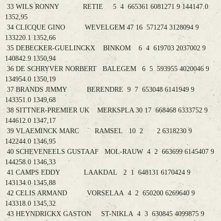
33 WILS RONNY RETIE 5 4 665361 6081271 9 144147.0
1352,95
34 CLICQUE GINO WEVELGEM 47 16 571274 3128094 9
133220.1 1352,66
35 DEBECKER-GUELINCKX BINKOM 6 4 619703 2037002 9
140842.9 1350,94
36 DE SCHRYVER NORBERT BALEGEM 6 5 593955 4020046 9
134954.0 1350,19
37 BRANDS JIMMY BERENDRE 9 7 653048 6141949 9
143351.0 1349,68
38 SITTNER-PREMIER UK MERKSPLA 30 17 668468 6333752 9
144612.0 1347,17
39 VLAEMINCK MARC RAMSEL 10 2 2 6318230 9
142244.0 1346,95
40 SCHEVENEELS GUSTAAF MOL-RAUW 4 2 663699 6145407 9
144258.0 1346,33
41 CAMPS EDDY LAAKDAL 2 1 648131 6170424 9
143134.0 1345,88
42 CELIS ARMAND VORSELAA 4 2 650200 6269640 9
143318.0 1345,32
43 HEYNDRICKX GASTON ST-NIKLA 4 3 630845 4099875 9