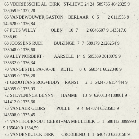
65 VDDRIESSCHE AL+DIRK ST-LIEVE 24 24 589736 4042325 9
135059.9 1337,28
66 VANDEWOUWER GASTON BERLAAR 6 5 2 6111553 9
142628.0 1336,84
67 PUTS WILLY OLEN 10 7 2 6046607 9 143517.0
1336,60
68 JOOSSENS RUDI BUIZINGE 7 7 589179 2126254 9
135048.0 1336,60
69 ALLY NORBERT AARSELE 14 9 595389 3018079 9
135532.0 1336,34
70 VANGESTEL PA+JA+JE RETIE 8 6 668341 6022040 9
145009.0 1336,28
71 GROOTJANS ROG+EDDY RANST 2 1 642475 6154444 9
143055.0 1335,93
72 STEVENINCK BENNY HAMME 13 9 620013 4188061 9
141412.0 1335,66
73 VANLAER GEBRS PULLE 9 4 647874 6323583 9
143508.0 1335,45
74 VANTHOURNOUT GEERT+MA MEULEBEK 3 1 588112 3099998
9 135040.0 1334,59
75 VANDENBULCK DIRK GROBBEND 1 1 646470 6220158 9