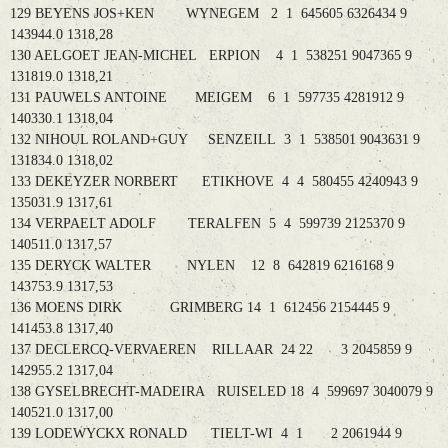
129 BEYENS JOS+KEN WYNEGEM 2 1 645605 6326434 9
143944.0 1318,28
130 AELGOET JEAN-MICHEL ERPION 4 1 538251 9047365 9
131819.0 1318,21
131 PAUWELS ANTOINE MEIGEM 6 1 597735 4281912 9
140330.1 1318,04
132 NIHOUL ROLAND+GUY SENZEILL 3 1 538501 9043631 9
131834.0 1318,02
133 DEKEYZER NORBERT ETIKHOVE 4 4 580455 4240943 9
135031.9 1317,61
134 VERPAELT ADOLF TERALFEN 5 4 599739 2125370 9
140511.0 1317,57
135 DERYCK WALTER NYLEN 12 8 642819 6216168 9
143753.9 1317,53
136 MOENS DIRK GRIMBERG 14 1 612456 2154445 9
141453.8 1317,40
137 DECLERCQ-VERVAEREN RILLAAR 24 22 3 2045859 9
142955.2 1317,04
138 GYSELBRECHT-MADEIRA RUISELED 18 4 599697 3040079 9
140521.0 1317,00
139 LODEWYCKX RONALD TIELT-WI 4 1 2 2061944 9