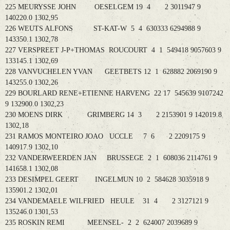
225 MEURYSSE JOHN OESELGEM 19 4 2 3011947 9
140220.0 1302,95
226 WEUTS ALFONS ST-KAT-W 5 4 630333 6294988 9
143350.1 1302,78
227 VERSPREET J-P+THOMAS ROUCOURT 4 1 549418 9057603 9
133145.1 1302,69
228 VANVUCHELEN YVAN GEETBETS 12 1 628882 2069190 9
143255.0 1302,26
229 BOURLARD RENE+ETIENNE HARVENG 22 17 545639 9107242
9 132900.0 1302,23
230 MOENS DIRK GRIMBERG 14 3 2 2153901 9 142019.8
1302,18
231 RAMOS MONTEIRO JOAO UCCLE 7 6 2 2209175 9
140917.9 1302,10
232 VANDERWEERDEN JAN BRUSSEGE 2 1 608036 2114761 9
141658.1 1302,08
233 DESIMPEL GEERT INGELMUN 10 2 584628 3035918 9
135901.2 1302,01
234 VANDEMAELE WILFRIED HEULE 31 4 2 3127121 9
135246.0 1301,53
235 ROSKIN REMI MEENSEL- 2 2 624007 2039689 9