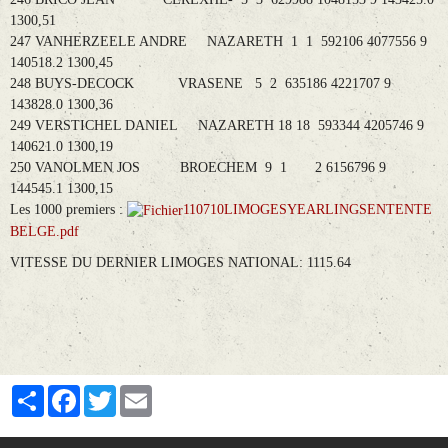
1300,51
247 VANHERZEELE ANDRE NAZARETH 1 1 592106 4077556 9
140518.2 1300,45
248 BUYS-DECOCK VRASENE 5 2 635186 4221707 9
143828.0 1300,36
249 VERSTICHEL DANIEL NAZARETH 18 18 593344 4205746 9
140621.0 1300,19
250 VANOLMEN JOS BROECHEM 9 1 2 6156796 9
144545.1 1300,15
Les 1000 premiers :
110710LIMOGESYEARLINGSENTENTE
BELGE.pdf
VITESSE DU DERNIER LIMOGES NATIONAL: 1115.64
Partager
Facebook
Twitter
Email