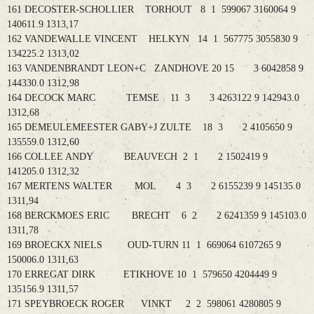
161 DECOSTER-SCHOLLIER TORHOUT 8 1 599067 3160064 9
140611.9 1313,17
162 VANDEWALLE VINCENT HELKYN 14 1 567775 3055830 9
134225.2 1313,02
163 VANDENBRANDT LEON+C ZANDHOVE 20 15 3 6042858 9
144330.0 1312,98
164 DECOCK MARC TEMSE 11 3 3 4263122 9 142943.0
1312,68
165 DEMEULEMEESTER GABY+J ZULTE 18 3 2 4105650 9
135559.0 1312,60
166 COLLEE ANDY BEAUVECH 2 1 2 1502419 9
141205.0 1312,32
167 MERTENS WALTER MOL 4 3 2 6155239 9 145135.0
1311,94
168 BERCKMOES ERIC BRECHT 6 2 2 6241359 9 145103.0
1311,78
169 BROECKX NIELS OUD-TURN 11 1 669064 6107265 9
150006.0 1311,63
170 ERREGAT DIRK ETIKHOVE 10 1 579650 4204449 9
135156.9 1311,57
171 SPEYBROECK ROGER VINKT 2 2 598061 4280805 9