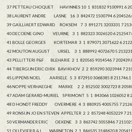
37 PETTEAU CHOQUET HAVINNES 10 1 831832 9100991 6 203
38 LAURENT ANDRE LASNE 16 3 842472 1500794 6 204526.0
39 GAILLIAERT EDWARD ROKSEM 7 3 891271 3203331 7 21342
40 DECOENE GINO VEURNE 3 1 882323 3026520 6 212547.0
41 BOLLE GEORGES KORTEMAR 3 1 879071 3071622 6 21223
42 MOUTON AUGUST URSEL 3 1 888992 4072670 5 213231.
43 PELLITTERI P&F BLEHARIE 2 1 820565 9014546 7 202439.0
44 TIBERGIJN ERIC-DIRK BAVIKHOV 2 2 859290 3023944 7 210
45 LIPPENS NOEL AARSELE 5 3 872910 3068385 8 211746.1 
46 NOPPE-VERHAEGHE MARKE 2 2 852502 3002723 8 205800
47 ADAM GERARD-MURIEL SPRIMONT 5 1 843066 1026052 8 20
48 D HONDT FREDDY OVERMERE 4 3 880925 4005755 7 21263
49 RONSIJN JO EN STEVEN APPELTER 2 2 857248 4053229 7 210
50 VERMANDER ERIC OEKENE 3 3 863742 3055846 7 211021.
51 OLLEVIER B & L WARNETON 2 1 846535 3148620 8 205411.