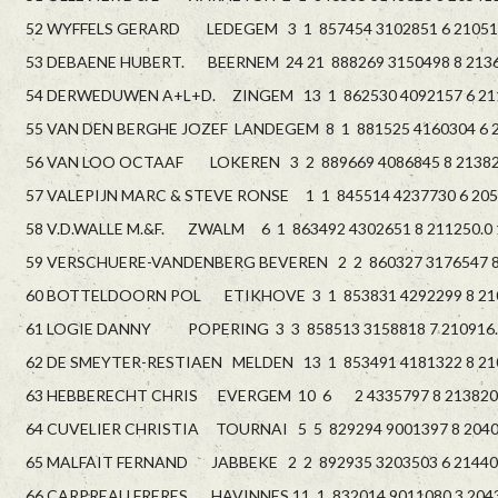
52 WYFFELS GERARD LEDEGEM 3 1 857454 3102851 6 210513
53 DEBAENE HUBERT. BEERNEM 24 21 888269 3150498 8 21362
54 DERWEDUWEN A+L+D. ZINGEM 13 1 862530 4092157 6 2110
55 VAN DEN BERGHE JOZEF LANDEGEM 8 1 881525 4160304 6 21
56 VAN LOO OCTAAF LOKEREN 3 2 889669 4086845 8 213826
57 VALEPIJN MARC & STEVE RONSE 1 1 845514 4237730 6 2054
58 V.D.WALLE M.&F. ZWALM 6 1 863492 4302651 8 211250.0 
59 VERSCHUERE-VANDENBERG BEVEREN 2 2 860327 3176547 8 
60 BOTTELDOORN POL ETIKHOVE 3 1 853831 4292299 8 210
61 LOGIE DANNY POPERING 3 3 858513 3158818 7 210916.
62 DE SMEYTER-RESTIAEN MELDEN 13 1 853491 4181322 8 210
63 HEBBERECHT CHRIS EVERGEM 10 6 2 4335797 8 213820.
64 CUVELIER CHRISTIA TOURNAI 5 5 829294 9001397 8 20401
65 MALFAIT FERNAND JABBEKE 2 2 892935 3203503 6 214409
66 CARPREAU FRERES HAVINNES 11 1 832014 9011080 3 2043