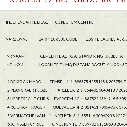
INDEPENDANTE LIEGE CUREGHEM CENTRE
----------------------------------------------------------------------------
NARBONNE 24-07-10 6330 OUDE LOS TE-LACHES A : 6
----------------------------------------------------------------------------
NR NAAM GEMEENTE AD IG AFSTAND RING JR BESTAT 
NO NOM LOCALITE EN MQ DISTANC BAGUE AN CONSTA
----------------------------------------------------------------------------
1 DE COCK MARC TEMSE 1 1 895375 4255148 8 205754.7 1
2 PLANCKAERT JOZEF HARELBEK 2 1 854401 3043418 7 20214
3 HEBBERECHT CHRIS EVERGEM 10 4 887522 4391946 5 20544
4 ROCHART ROGER QUEVAUCA 4 2 821461 9005473 6 19530
5 VERHAEGHE IVAN HARELBEK 3 1 855146 3006090 8 202746
6 JORISSEN CYRIEL TONGEREN 11 9 869702 5151868 8 204547