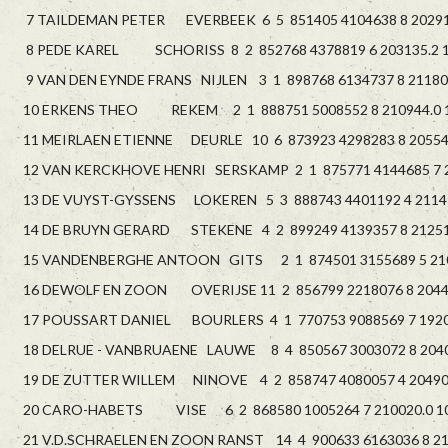
7 TAILDEMAN PETER EVERBEEK 6 5 851405 4104638 8 202910
8 PEDE KAREL SCHORISS 8 2 852768 4378819 6 203135.2 1
9 VAN DEN EYNDE FRANS NIJLEN 3 1 898768 6134737 8 211802
10 ERKENS THEO REKEM 2 1 888751 5008552 8 210944.0 1
11 MEIRLAEN ETIENNE DEURLE 10 6 873923 4298283 8 205542
12 VAN KERCKHOVE HENRI SERSKAMP 2 1 875771 4144685 7 2
13 DE VUYST-GYSSENS LOKEREN 5 3 888743 4401192 4 21141
14 DE BRUYN GERARD STEKENE 4 2 899249 4139357 8 212512
15 VANDENBERGHE ANTOON GITS 2 1 874501 3155689 5 2101
16 DEWOLF EN ZOON OVERIJSE 11 2 856799 2218076 8 20443
17 POUSSART DANIEL BOURLERS 4 1 770753 9088569 7 19205
18 DELRUE - VANBRUAENE LAUWE 8 4 850567 3003072 8 20404
19 DE ZUTTER WILLEM NINOVE 4 2 858747 4080057 4 204904
20 CARO-HABETS VISE 6 2 868580 1005264 7 210020.0 10
21 V.D.SCHRAELEN EN ZOON RANST 14 4 900633 6163036 8 213