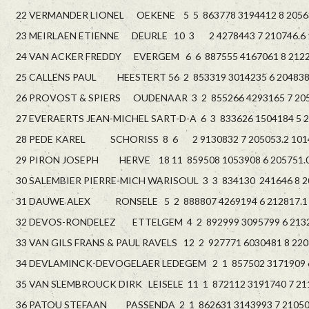
22 VERMANDER LIONEL OEKENE 5 5 863778 3194412 8 20563
23 MEIRLAEN ETIENNE DEURLE 10 3 2 4278443 7 210746.6 
24 VAN ACKER FREDDY EVERGEM 6 6 887555 4167061 8 21221
25 CALLENS PAUL HEESTERT 56 2 853319 3014235 6 204838.
26 PROVOST & SPIERS OUDENAAR 3 2 855266 4293165 7 2052
27 EVERAERTS JEAN-MICHEL SART-D-A 6 3 833626 1504184 5 20
28 PEDE KAREL SCHORISS 8 6 2 9130832 7 205053.2 101
29 PIRON JOSEPH HERVE 18 11 859508 1053908 6 205751.0
30 SALEMBIER PIERRE-MICH WARISOUL 3 3 834130 241646 8 20
31 DAUWE ALEX RONSELE 5 2 888807 4269194 6 212817.1 
32 DEVOS-RONDELEZ ETTELGEM 4 2 892999 3095799 6 21324
33 VAN GILS FRANS & PAUL RAVELS 12 2 927771 6030481 8 2208
34 DEVLAMINCK-DEVOGELAER LEDEGEM 2 1 857502 3171909 6 
35 VAN SLEMBROUCK DIRK LEISELE 11 1 872112 3191740 7 211
36 PATOU STEFAAN PASSENDA 2 1 862631 3143993 7 210506