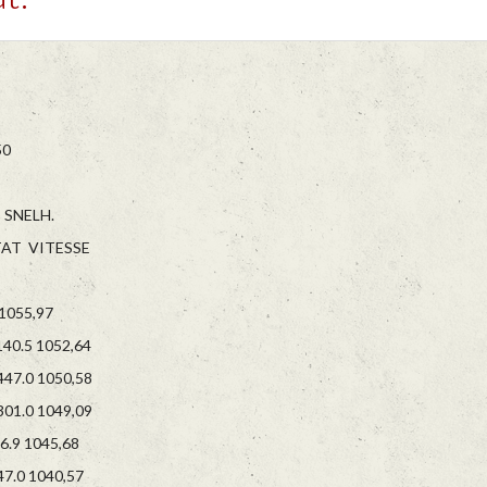
.50
SNELH.
T VITESSE
055,97
0.5 1052,64
7.0 1050,58
1.0 1049,09
.9 1045,68
.0 1040,57