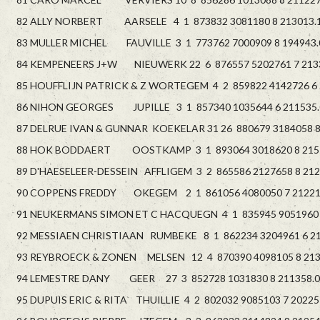
82 ALLY NORBERT AARSELE 4 1 873832 3081180 8 213013.1
83 MULLER MICHEL FAUVILLE 3 1 773762 7000909 8 194943.
84 KEMPENEERS J+W NIEUWERK 22 6 876557 5202761 7 2133
85 HOUFFLIJN PATRICK & Z WORTEGEM 4 2 859822 4142726 6 2
86 NIHON GEORGES JUPILLE 3 1 857340 1035644 6 211535.
87 DELRUE IVAN & GUNNAR KOEKELAR 31 26 880679 3184058 8 
88 HOK BODDAERT OOSTKAMP 3 1 893064 3018620 8 21515
89 D'HAESELEER-DESSEIN AFFLIGEM 3 2 865586 2127658 8 212
90 COPPENS FREDDY OKEGEM 2 1 861056 4080050 7 212217
91 NEUKERMANS SIMON ET C HACQUEGN 4 1 835945 9051960 8
92 MESSIAEN CHRISTIAAN RUMBEKE 8 1 862234 3204961 6 21
93 REYBROECK & ZONEN MELSEN 12 4 870390 4098105 8 2131
94 LEMESTRE DANY GEER 27 3 852728 1031830 8 211358.0
95 DUPUIS ERIC & RITA THUILLIE 4 2 802032 9085103 7 20225