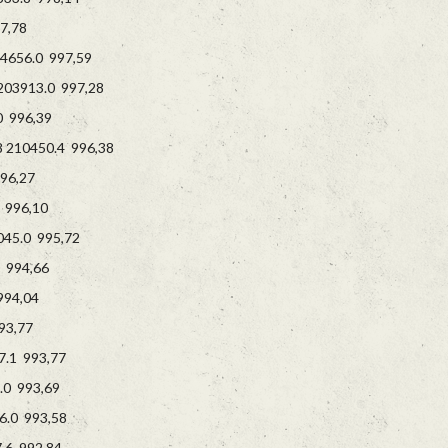
7,78
656.0 997,59
3913.0 997,28
 996,39
210450.4 996,38
96,27
 996,10
45.0 995,72
 994,66
94,04
3,77
.1 993,77
.0 993,69
.0 993,58
6 992,84