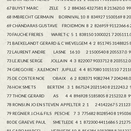
67 BUYST MARC ZELE 5 2 884365 4327581 8 213620.0 99
68 IMBRECHT GERMAIN BORNIVAL 10 8 834927 1500169 8 204
69 CHANDARAS GUSTAVE FROIDMON 8 2 826959 9112366 6 20
70 FAUCHE FRERES WARET-L' 5 1 838150 1000321 7 205111.0
71 BAEKELANDT GERARD & C WEVELGEM 4 2 851745 3148825 8 
72 LAURENT ANDRE LASNE 16 10 2 1500540 8 205537.0 9
73 LEJEUNE SERGE JOLLAIN 4 3 822007 9033712 8 203512.0
74 GREGOIRE - JULEMONT JUPILLE 4 4 857080 1015110 7 2110
75 DE COSTER NOE OBAIX 6 2 828371 9082744 7 204248.0
76 HOK SMETS BERTEM 3 1 867524 2021140 8 212243.2 9
77 THONE GERARD AS 4 4 896928 5185805 8 215232.8 99
78 RONSIJN JO EN STEVEN APPELTER 2 1 2 4142267 5 211237
79 REGNIER J.CH.& FILS PESCHE 7 3 775682 8028540 8 195036
80 DE GRAEVE PAUL SMETLEDE 4 1 872300 4411686 5 212756
81 CARO MARCEL VERVIERS 10 8 856286 1013088 8 211227.