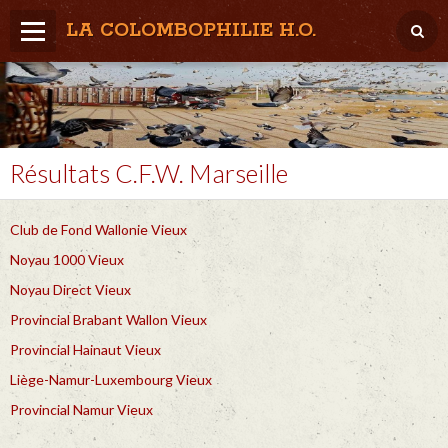
LA COLOMBOPHILIE H.O.
Home
Météo / Het weer
Lâcher / Los
Résultats C.F.W. Marseille
Result. clubs, Provincial, (Inter)National
Club de Fond Wallonie Vieux
RFCB / KBDB
Noyau 1000 Vieux
Noyau Direct Vieux
Provincial Brabant Wallon Vieux
Provincial Hainaut Vieux
Liège-Namur-Luxembourg Vieux
Provincial Namur Vieux