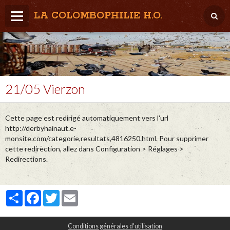
LA COLOMBOPHILIE H.O.
Home
Météo / Het weer
Lâcher / Los
21/05 Vierzon
Result. clubs, Provincial, (Inter)National
Cette page est redirigé automatiquement vers l'url
RFCB / KBDB
http://derbyhainaut.e-
monsite.com/categorie,resultats,4816250.html. Pour supprimer
cette redirection, allez dans Configuration > Réglages >
Redirections.
Partager
Facebook
Twitter
Email
Conditions générales d'utilisation