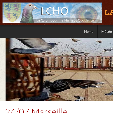
L
Home
Météo 
24/07 Marseille