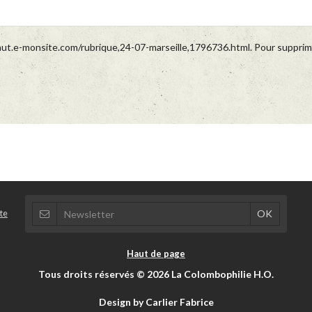
aut.e-monsite.com/rubrique,24-07-marseille,1796736.html. Pour supprime
te
Haut de page
Tous droits réservés © 2026 La Colombophilie H.O.
Design by Carlier Fabrice