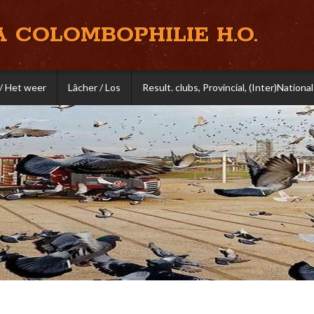
A COLOMBOPHILIE H.O.
/ Het weer
Lâcher / Los
Result. clubs, Provincial, (Inter)National