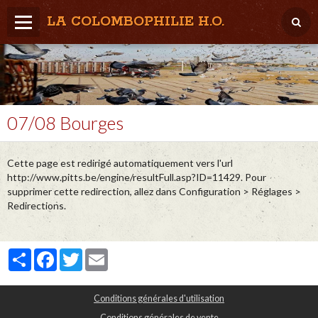
LA COLOMBOPHILIE H.O.
Home
Météo / Het weer
Lâcher / Los
07/08 Bourges
Result. clubs, Provincial, (Inter)National
Cette page est redirigé automatiquement vers l'url
RFCB / KBDB
http://www.pitts.be/engine/resultFull.asp?ID=11429. Pour
supprimer cette redirection, allez dans Configuration > Réglages >
Redirections.
Partager
Facebook
Twitter
Email
Conditions générales d'utilisation
Conditions générales de vente