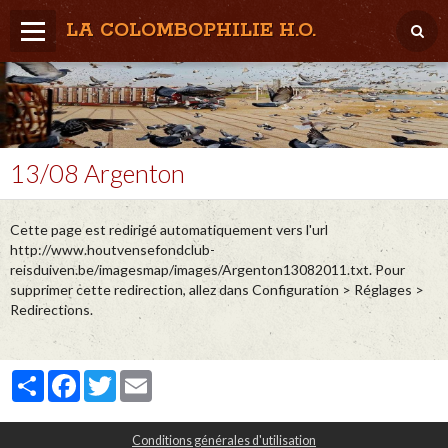
LA COLOMBOPHILIE H.O.
Home
Météo / Het weer
Lâcher / Los
13/08 Argenton
Result. clubs, Provincial, (Inter)National
Cette page est redirigé automatiquement vers l'url
RFCB / KBDB
http://www.houtvensefondclub-
reisduiven.be/imagesmap/images/Argenton13082011.txt. Pour
supprimer cette redirection, allez dans Configuration > Réglages >
Redirections.
Partager
Facebook
Twitter
Email
Conditions générales d'utilisation