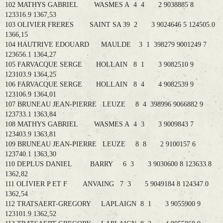
102 MATHYS GABRIEL WASMES A 4 4 2 9038885 8
123316.9 1367,53
103 OLIVIER FRERES SAINT SA 39 2 3 9024646 5 124505.0
1366,15
104 HAUTRIVE EDOUARD MAULDE 3 1 398279 9001249 7
123656.1 1364,27
105 FARVACQUE SERGE HOLLAIN 8 1 3 9082510 9
123103.9 1364,25
106 FARVACQUE SERGE HOLLAIN 8 4 4 9082539 9
123106.9 1364,01
107 BRUNEAU JEAN-PIERRE LEUZE 8 4 398996 9066882 9
123733.1 1363,84
108 MATHYS GABRIEL WASMES A 4 3 3 9009843 7
123403.9 1363,81
109 BRUNEAU JEAN-PIERRE LEUZE 8 8 2 9100157 6
123740.1 1363,30
110 DEPLUS DANIEL BARRY 6 3 3 9030600 8 123633.8
1362,82
111 OLIVIER P ET F ANVAING 7 3 5 9049184 8 124347.0
1362,54
112 TRATSAERT-GREGORY LAPLAIGN 8 1 3 9055900 9
123101.9 1362,52