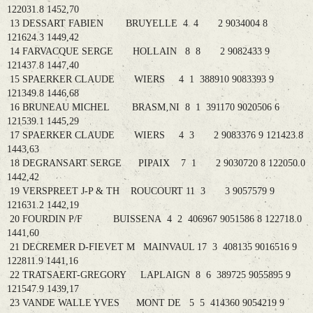
122031.8 1452,70
13 DESSART FABIEN BRUYELLE 4 4 2 9034004 8
121624.3 1449,42
14 FARVACQUE SERGE HOLLAIN 8 8 2 9082433 9
121437.8 1447,40
15 SPAERKER CLAUDE WIERS 4 1 388910 9083393 9
121349.8 1446,68
16 BRUNEAU MICHEL BRASM‚NI 8 1 391170 9020506 6
121539.1 1445,29
17 SPAERKER CLAUDE WIERS 4 3 2 9083376 9 121423.8
1443,63
18 DEGRANSART SERGE PIPAIX 7 1 2 9030720 8 122050.0
1442,42
19 VERSPREET J-P & TH ROUCOURT 11 3 3 9057579 9
121631.2 1442,19
20 FOURDIN P/F BUISSENA 4 2 406967 9051586 8 122718.0
1441,60
21 DECREMER D-FIEVET M MAINVAUL 17 3 408135 9016516 9
122811.9 1441,16
22 TRATSAERT-GREGORY LAPLAIGN 8 6 389725 9055895 9
121547.9 1439,17
23 VANDE WALLE YVES MONT DE 5 5 414360 9054219 9