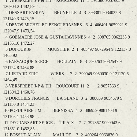
1 VERSPREET J-P & TH ROUCOURT 11 1 391586 9057603 9
120904.2 1482,89
2 DESSART FABIEN BRUYELLE 4 3 393381 9034022 8
121140.3 1475,15
3 DEVOS MICHEL ET BENOI FRASNES 6 4 406401 9059921 9
122047.9 1473,54
4 GOEMAERE JOSE & GUSTA HAVINNES 4 2 398765 9062235 9
121551.0 1472,27
5 DUFOUR JP MOUSTIER 2 1 405497 9072964 9 122137.0
1465,92
6 FARVACQUE SERGE HOLLAIN 8 3 390263 9082547 9
121124.8 1464,88
7 LIETARD ERIC WIERS 7 2 390049 9069030 9 121120.6
1464,45
8 VERSPREET J-P & TH ROUCOURT 11 2 2 9057563 9
121304.2 1460,76
9 DORCHIES FRANCIS LA GLANE 3 2 388039 9054679 9
121150.0 1454,23
10 POPULAIRE J.M BERNISSA 4 2 386959 9081408 9
121108.1 1453,98
11 DEGRANSART SERGE PIPAIX 7 7 397867 9099942 6
121851.0 1452,85
12 BOSSUT ALAIN MAULDE 3 2 400264 9063836 9