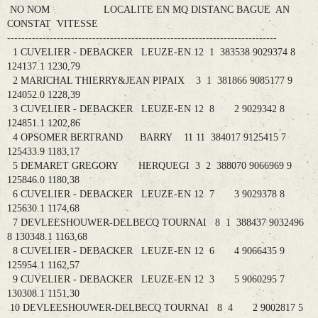
NO NOM LOCALITE EN MQ DISTANC BAGUE AN
CONSTAT VITESSE
----------------------------------------------------------------------------
1 CUVELIER - DEBACKER LEUZE-EN 12 1 383538 9029374 8
124137.1 1230,79
2 MARICHAL THIERRY&JEAN PIPAIX 3 1 381866 9085177 9
124052.0 1228,39
3 CUVELIER - DEBACKER LEUZE-EN 12 8 2 9029342 8
124851.1 1202,86
4 OPSOMER BERTRAND BARRY 11 11 384017 9125415 7
125433.9 1183,17
5 DEMARET GREGORY HERQUEGI 3 2 388070 9066969 9
125846.0 1180,38
6 CUVELIER - DEBACKER LEUZE-EN 12 7 3 9029378 8
125630.1 1174,68
7 DEVLEESHOUWER-DELBECQ TOURNAI 8 1 388437 9032496
8 130348.1 1163,68
8 CUVELIER - DEBACKER LEUZE-EN 12 6 4 9066435 9
125954.1 1162,57
9 CUVELIER - DEBACKER LEUZE-EN 12 3 5 9060295 7
130308.1 1151,30
10 DEVLEESHOUWER-DELBECQ TOURNAI 8 4 2 9002817 5