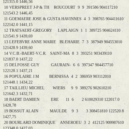
121315.0 1446,56
10 VERSPREET J-P & TH ROUCOURT 9 9 391586 904117210
121543.2 1446,45
11 GOEMAERE JOSE & GUSTA HAVINNES 4 3 398765 904411610
122142.0 1441,15
12 TRATSAERT-GREGORY LAPLAIGN 1 1 389725 904624110
121541.9 1439,69
13 LEFEBVRE ANNE MARIE BLEHARIE 7 3 387949 904553010
121428.9 1439,60
14 V.C.B.-BAERT-V.C.R. SAINT-MA 8 3 393251 903439110
121837.0 1437,22
15 DELFOSSE GUY GAURAIN- 6 6 397347 904457710
122128.1 1437,21
16 POPULAIRE J.M BERNISSA 4 2 386959 903112010
121448.1 1434,22
17 TAILLIEU MICHEL WIERS 9 9 389276 902610210
121642.3 1432,71
18 BAERT DAMIEN ERE 11 6 2 610029310 122017.0
1428,78
19 BOSSUT ALAIN MAULDE 9 3 3 308451810 122520.8
1427,75
20 BOURLARD DOMINIQUE ANSEROEU 3 2 412125 909987610
123348.0 1427,03