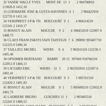
32 VANDE WALLE YVES MONT DE 13 1 2 904700810
123826.0 1412,10
33 GOEMAERE JOSE & GUSTA HAVINNES 4 1 2 904422910
122735.0 1411,14
34 VERSPREET J-P & TH ROUCOURT 9 1 4 904114210
122241.2 1410,17
35 BOSSUT ALAIN MAULDE 9 2 4 308452610 122907.8
1408,73
36 CLAES FRANCIS&SYLVAIN TAINTIGN 7 6 390092 903407710
122225.0 1406,16
37 TAILLIEU MICHEL WIERS 9 4 3 902611110 122158.3
1405,46
38 OPSOMER BERTRAND BARRY 20 15 397669 910766310
122812.8 1404,13
39 LIETARD ERIC WIERS 11 3 2 902502810 122307.6
1402,41
40 VERSPREET J-P & TH ROUCOURT 9 3 5 905761510
122420.2 1401,83
41 BOSSUT ALAIN MAULDE 9 1 5 905609210 123032.8
1401,75
42 LADRIERE BRUNO GUIGNIES 11 1 2 903485510
122241.0 1400,52