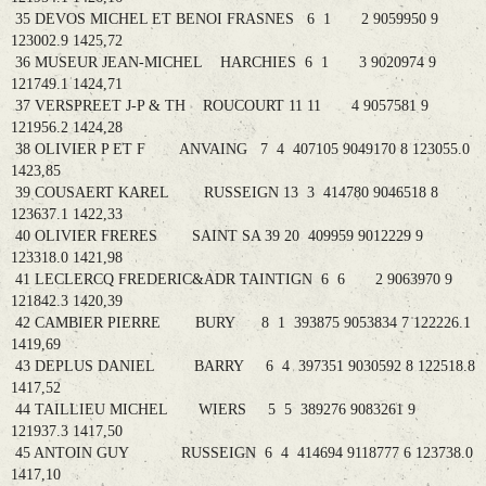
35 DEVOS MICHEL ET BENOI FRASNES 6 1 2 9059950 9
123002.9 1425,72
36 MUSEUR JEAN-MICHEL HARCHIES 6 1 3 9020974 9
121749.1 1424,71
37 VERSPREET J-P & TH ROUCOURT 11 11 4 9057581 9
121956.2 1424,28
38 OLIVIER P ET F ANVAING 7 4 407105 9049170 8 123055.0
1423,85
39 COUSAERT KAREL RUSSEIGN 13 3 414780 9046518 8
123637.1 1422,33
40 OLIVIER FRERES SAINT SA 39 20 409959 9012229 9
123318.0 1421,98
41 LECLERCQ FREDERIC&ADR TAINTIGN 6 6 2 9063970 9
121842.3 1420,39
42 CAMBIER PIERRE BURY 8 1 393875 9053834 7 122226.1
1419,69
43 DEPLUS DANIEL BARRY 6 4 397351 9030592 8 122518.8
1417,52
44 TAILLIEU MICHEL WIERS 5 5 389276 9083261 9
121937.3 1417,50
45 ANTOIN GUY RUSSEIGN 6 4 414694 9118777 6 123738.0
1417,10