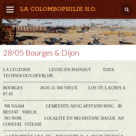
LA COLOMBOPHILIE H.O.
Home
Météo / Het weer
Lâcher / Los
28/05 Bourges & Dijon
Result. clubs, Provincial, (Inter)National
LA LEUZOISE LEUZE-EN-HAINAUT DATA
RFCB / KBDB
TECHNOLOGY-DEERLIJK
----------------------------------------------------------------------------
BOURGES 28-05-11 360 VIEUX LOS TE-LACHES A :
07.45
----------------------------------------------------------------------------
NR NAAM GEMEENTE AD IG AFSTAND RING JR
BESTAT SNELH.
NO NOM LOCALITE EN MQ DISTANC BAGUE AN
CONSTAT VITESSE
----------------------------------------------------------------------------