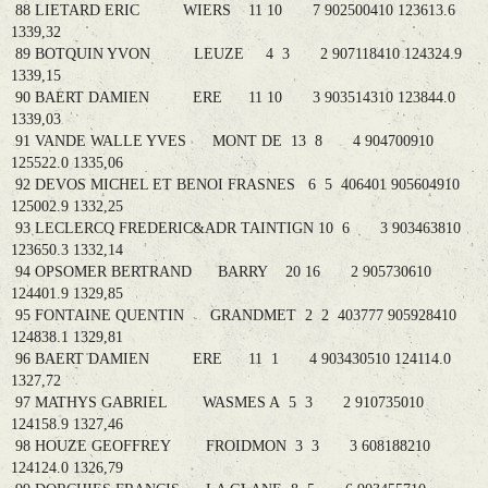
88 LIETARD ERIC WIERS 11 10 7 902500410 123613.6
1339,32
89 BOTQUIN YVON LEUZE 4 3 2 907118410 124324.9
1339,15
90 BAERT DAMIEN ERE 11 10 3 903514310 123844.0
1339,03
91 VANDE WALLE YVES MONT DE 13 8 4 904700910
125522.0 1335,06
92 DEVOS MICHEL ET BENOI FRASNES 6 5 406401 905604910
125002.9 1332,25
93 LECLERCQ FREDERIC&ADR TAINTIGN 10 6 3 903463810
123650.3 1332,14
94 OPSOMER BERTRAND BARRY 20 16 2 905730610
124401.9 1329,85
95 FONTAINE QUENTIN GRANDMET 2 2 403777 905928410
124838.1 1329,81
96 BAERT DAMIEN ERE 11 1 4 903430510 124114.0
1327,72
97 MATHYS GABRIEL WASMES A 5 3 2 910735010
124158.9 1327,46
98 HOUZE GEOFFREY FROIDMON 3 3 3 608188210
124124.0 1326,79