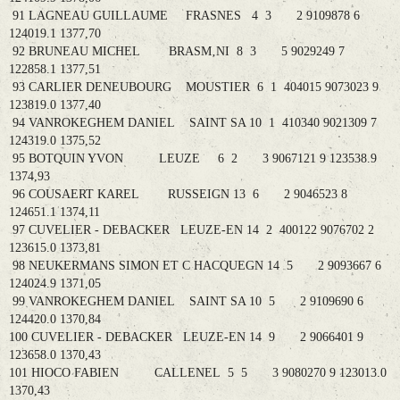
91 LAGNEAU GUILLAUME FRASNES 4 3 2 9109878 6
124019.1 1377,70
92 BRUNEAU MICHEL BRASM‚NI 8 3 5 9029249 7
122858.1 1377,51
93 CARLIER DENEUBOURG MOUSTIER 6 1 404015 9073023 9
123819.0 1377,40
94 VANROKEGHEM DANIEL SAINT SA 10 1 410340 9021309 7
124319.0 1375,52
95 BOTQUIN YVON LEUZE 6 2 3 9067121 9 123538.9
1374,93
96 COUSAERT KAREL RUSSEIGN 13 6 2 9046523 8
124651.1 1374,11
97 CUVELIER - DEBACKER LEUZE-EN 14 2 400122 9076702 2
123615.0 1373,81
98 NEUKERMANS SIMON ET C HACQUEGN 14 5 2 9093667 6
124024.9 1371,05
99 VANROKEGHEM DANIEL SAINT SA 10 5 2 9109690 6
124420.0 1370,84
100 CUVELIER - DEBACKER LEUZE-EN 14 9 2 9066401 9
123658.0 1370,43
101 HIOCO FABIEN CALLENEL 5 5 3 9080270 9 123013.0
1370,43