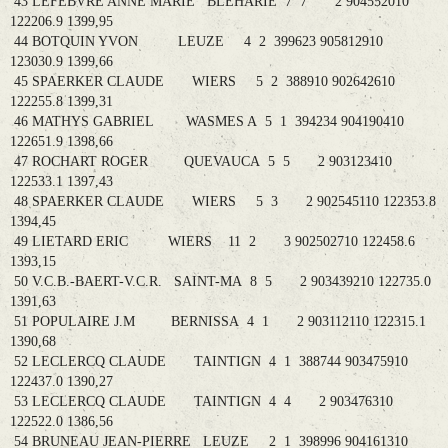
43 LEFEBVRE ANNE MARIE BLEHARIE 7 7 2 904552010
122206.9 1399,95
44 BOTQUIN YVON LEUZE 4 2 399623 905812910
123030.9 1399,66
45 SPAERKER CLAUDE WIERS 5 2 388910 902642610
122255.8 1399,31
46 MATHYS GABRIEL WASMES A 5 1 394234 904190410
122651.9 1398,66
47 ROCHART ROGER QUEVAUCA 5 5 2 903123410
122533.1 1397,43
48 SPAERKER CLAUDE WIERS 5 3 2 902545110 122353.8
1394,45
49 LIETARD ERIC WIERS 11 2 3 902502710 122458.6
1393,15
50 V.C.B.-BAERT-V.C.R. SAINT-MA 8 5 2 903439210 122735.0
1391,63
51 POPULAIRE J.M BERNISSA 4 1 2 903112110 122315.1
1390,68
52 LECLERCQ CLAUDE TAINTIGN 4 1 388744 903475910
122437.0 1390,27
53 LECLERCQ CLAUDE TAINTIGN 4 4 2 903476310
122522.0 1386,56
54 BRUNEAU JEAN-PIERRE LEUZE 2 1 398996 904161310