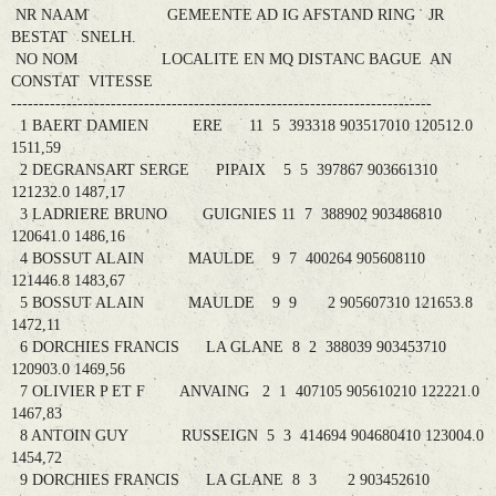
NR NAAM GEMEENTE AD IG AFSTAND RING JR
BESTAT SNELH.
NO NOM LOCALITE EN MQ DISTANC BAGUE AN
CONSTAT VITESSE
----------------------------------------------------------------------------
1 BAERT DAMIEN ERE 11 5 393318 903517010 120512.0
1511,59
2 DEGRANSART SERGE PIPAIX 5 5 397867 903661310
121232.0 1487,17
3 LADRIERE BRUNO GUIGNIES 11 7 388902 903486810
120641.0 1486,16
4 BOSSUT ALAIN MAULDE 9 7 400264 905608110
121446.8 1483,67
5 BOSSUT ALAIN MAULDE 9 9 2 905607310 121653.8
1472,11
6 DORCHIES FRANCIS LA GLANE 8 2 388039 903453710
120903.0 1469,56
7 OLIVIER P ET F ANVAING 2 1 407105 905610210 122221.0
1467,83
8 ANTOIN GUY RUSSEIGN 5 3 414694 904680410 123004.0
1454,72
9 DORCHIES FRANCIS LA GLANE 8 3 2 903452610