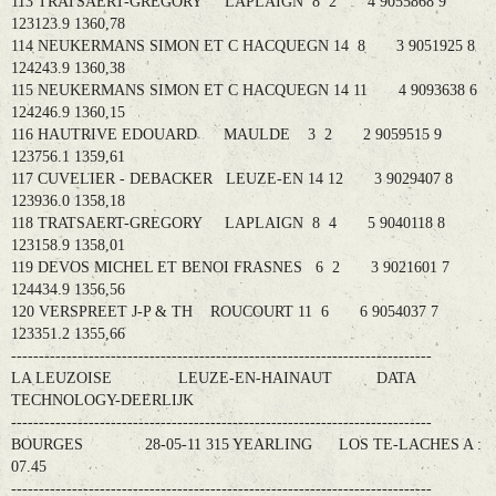
113 TRATSAERT-GREGORY LAPLAIGN 8 2 4 9055868 9
123123.9 1360,78
114 NEUKERMANS SIMON ET C HACQUEGN 14 8 3 9051925 8
124243.9 1360,38
115 NEUKERMANS SIMON ET C HACQUEGN 14 11 4 9093638 6
124246.9 1360,15
116 HAUTRIVE EDOUARD MAULDE 3 2 2 9059515 9
123756.1 1359,61
117 CUVELIER - DEBACKER LEUZE-EN 14 12 3 9029407 8
123936.0 1358,18
118 TRATSAERT-GREGORY LAPLAIGN 8 4 5 9040118 8
123158.9 1358,01
119 DEVOS MICHEL ET BENOI FRASNES 6 2 3 9021601 7
124434.9 1356,56
120 VERSPREET J-P & TH ROUCOURT 11 6 6 9054037 7
123351.2 1355,66
----------------------------------------------------------------------------
LA LEUZOISE LEUZE-EN-HAINAUT DATA
TECHNOLOGY-DEERLIJK
----------------------------------------------------------------------------
BOURGES 28-05-11 315 YEARLING LOS TE-LACHES A :
07.45
----------------------------------------------------------------------------