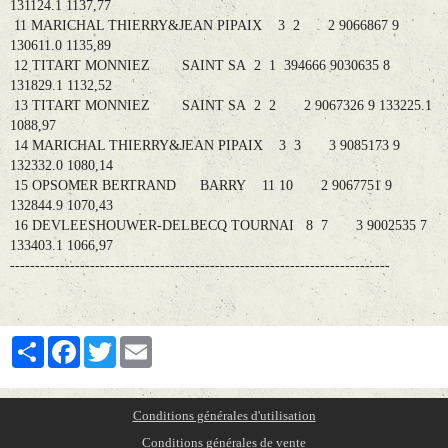
131124.1 1137,77
11 MARICHAL THIERRY&JEAN PIPAIX 3 2 2 9066867 9
130611.0 1135,89
12 TITART MONNIEZ SAINT SA 2 1 394666 9030635 8
131829.1 1132,52
13 TITART MONNIEZ SAINT SA 2 2 2 9067326 9 133225.1
1088,97
14 MARICHAL THIERRY&JEAN PIPAIX 3 3 3 9085173 9
132332.0 1080,14
15 OPSOMER BERTRAND BARRY 11 10 2 9067751 9
132844.9 1070,43
16 DEVLEESHOUWER-DELBECQ TOURNAI 8 7 3 9002535 7
133403.1 1066,97
----------------------------------------------------------------------------
Partager
Facebook
Twitter
Email
Conditions générales d'utilisation
Conditions générales de vente