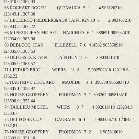
123010.0 1367,93
66 ROCHART ROGER QUEVAUCA 5 1 4 903120210
123143.1 1367,38
67 LECLERCQ FREDERIC&ADR TAINTIGN 10 8 2 903467210
122933.3 1366,22
68 MUSEUR JEAN-MICHEL HARCHIES 6 1 388691 905257410
122934.0 1365,90
69 DEBLOCQ JEAN ELLEZELL 7 6 414582 905568910
124835.0 1365,63
70 DEFOSSEZ KEVIN TAINTIGN 11 6 2 903421810
123005.0 1363,57
71 LIETARD ERIC WIERS 11 8 5 902502310 123118.6
1362,32
72 HAUTRIVE EDOUARD MAULDE 3 1 398279 905683710
123805.1 1358,92
73 HOUZE GEOFFREY FROIDMON 3 1 393262 905815510
123508.0 1355,44
74 TAILLIEU MICHEL WIERS 9 7 4 902611410 123234.3
1353,67
75 DELFOSSE GUY GAURAIN- 6 1 2 904456710 123843.1
1352,81
76 HOUZE GEOFFREY FROIDMON 3 2 2 905816610
123603.0 1351,18