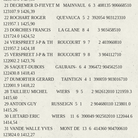
21 DECREMER D-FIEVET M MAINVAUL 6 3 408135 906668510
123107.9 1426,39
22 ROCHART ROGER QUEVAUCA 5 2 392054 903123310
121957.1 1425,90
23 DORCHIES FRANCIS LA GLANE 8 4 3 903458510
121724.0 1424,52
24 VERSPREET J-P & TH ROUCOURT 9 7 2 403960810
121957.2 1424,18
25 VERSPREET J-P & TH ROUCOURT 9 8 3 904112710
122002.2 1423,76
26 SAQUET-DUBOIS GAURAIN- 6 4 396472 904562510
122430.8 1418,43
27 DUMORTIER GERARD TAINTIGN 4 1 390059 903016710
122001.9 1418,22
28 TAILLIEU MICHEL WIERS 9 5 2 902612010 121959.3
1415,60
29 ANTOIN GUY RUSSEIGN 5 1 2 904680110 123801.0
1415,26
30 LIETARD ERIC WIERS 11 6 390049 902502010 122044.6
1414,54
31 VANDE WALLE YVES MONT DE 13 6 414360 904700610
123824.0 1412,27