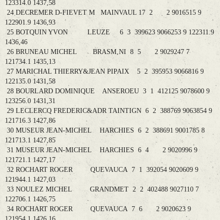
123314.0 1437,58
24 DECREMER D-FIEVET M MAINVAUL 17 2 2 9016515 9
122901.9 1436,93
25 BOTQUIN YVON LEUZE 6 3 399623 9066253 9 122311.9
1436,46
26 BRUNEAU MICHEL BRASM‚NI 8 5 2 9029247 7
121734.1 1435,13
27 MARICHAL THIERRY&JEAN PIPAIX 5 2 395953 9066816 9
122135.0 1431,58
28 BOURLARD DOMINIQUE ANSEROEU 3 1 412125 9078600 9
123256.0 1431,31
29 LECLERCQ FREDERIC&ADR TAINTIGN 6 2 388769 9063854 9
121716.3 1427,86
30 MUSEUR JEAN-MICHEL HARCHIES 6 2 388691 9001785 8
121713.1 1427,85
31 MUSEUR JEAN-MICHEL HARCHIES 6 4 2 9020996 9
121721.1 1427,17
32 ROCHART ROGER QUEVAUCA 7 1 392054 9020609 9
121944.1 1427,03
33 NOULEZ MICHEL GRANDMET 2 2 402488 9027110 7
122706.1 1426,75
34 ROCHART ROGER QUEVAUCA 7 6 2 9020623 9
121954.1 1426,16