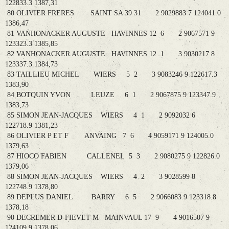
122833.3 1387,31
80 OLIVIER FRERES SAINT SA 39 31 2 9029883 7 124041.0
1386,47
81 VANHONACKER AUGUSTE HAVINNES 12 6 2 9067571 9
123323.3 1385,85
82 VANHONACKER AUGUSTE HAVINNES 12 1 3 9030217 8
123337.3 1384,73
83 TAILLIEU MICHEL WIERS 5 2 3 9083246 9 122617.3
1383,90
84 BOTQUIN YVON LEUZE 6 1 2 9067875 9 123347.9
1383,73
85 SIMON JEAN-JACQUES WIERS 4 1 2 9092032 6
122718.9 1381,23
86 OLIVIER P ET F ANVAING 7 6 4 9059171 9 124005.0
1379,63
87 HIOCO FABIEN CALLENEL 5 3 2 9080275 9 122826.0
1379,06
88 SIMON JEAN-JACQUES WIERS 4 2 3 9028599 8
122748.9 1378,80
89 DEPLUS DANIEL BARRY 6 5 2 9066083 9 123318.8
1378,18
90 DECREMER D-FIEVET M MAINVAUL 17 9 4 9016507 9
124109.9 1378,06