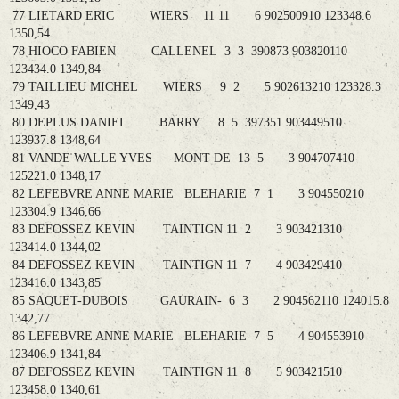
77 LIETARD ERIC WIERS 11 11 6 902500910 123348.6
1350,54
78 HIOCO FABIEN CALLENEL 3 3 390873 903820110
123434.0 1349,84
79 TAILLIEU MICHEL WIERS 9 2 5 902613210 123328.3
1349,43
80 DEPLUS DANIEL BARRY 8 5 397351 903449510
123937.8 1348,64
81 VANDE WALLE YVES MONT DE 13 5 3 904707410
125221.0 1348,17
82 LEFEBVRE ANNE MARIE BLEHARIE 7 1 3 904550210
123304.9 1346,66
83 DEFOSSEZ KEVIN TAINTIGN 11 2 3 903421310
123414.0 1344,02
84 DEFOSSEZ KEVIN TAINTIGN 11 7 4 903429410
123416.0 1343,85
85 SAQUET-DUBOIS GAURAIN- 6 3 2 904562110 124015.8
1342,77
86 LEFEBVRE ANNE MARIE BLEHARIE 7 5 4 904553910
123406.9 1341,84
87 DEFOSSEZ KEVIN TAINTIGN 11 8 5 903421510
123458.0 1340,61