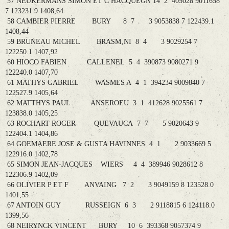
57 NEUKERMANS SIMON ET C HACQUEGN 14 2 405028 9011658
7 123231.9 1408,64
58 CAMBIER PIERRE BURY 8 7 3 9053838 7 122439.1
1408,44
59 BRUNEAU MICHEL BRASM‚NI 8 4 3 9029254 7
122250.1 1407,92
60 HIOCO FABIEN CALLENEL 5 4 390873 9080271 9
122240.0 1407,70
61 MATHYS GABRIEL WASMES A 4 1 394234 9009840 7
122527.9 1405,64
62 MATTHYS PAUL ANSEROEU 3 1 412628 9025561 7
123838.0 1405,25
63 ROCHART ROGER QUEVAUCA 7 7 5 9020643 9
122404.1 1404,86
64 GOEMAERE JOSE & GUSTA HAVINNES 4 1 2 9033669 5
122916.0 1402,78
65 SIMON JEAN-JACQUES WIERS 4 4 389946 9028612 8
122306.9 1402,09
66 OLIVIER P ET F ANVAING 7 2 3 9049159 8 123528.0
1401,55
67 ANTOIN GUY RUSSEIGN 6 3 2 9118815 6 124118.0
1399,56
68 NEIRYNCK VINCENT BURY 10 6 393368 9057374 9