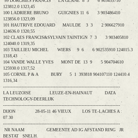
99 DORCHIES FRANCIS LA GLANE 8 5 6 903455710
123812.0 1323,45
100 LADRIERE BRUNO GUIGNIES 11 6 3 903486410
123856.0 1323,09
101 HAUTRIVE EDOUARD MAULDE 3 3 2 906627910
124636.0 1320,55
102 CLAES FRANCIS&SYLVAIN TAINTIGN 7 3 3 903405810
124040.0 1319,35
103 TAILLIEU MICHEL WIERS 9 6 6 902535910 124015.3
1318,43
104 VANDE WALLE YVES MONT DE 13 9 5 904704610
125930.0 1317,52
105 CORNIL P & A BURY 5 1 393818 904107110 124410.4
1316,34
----------------------------------------------------------------------------
LA LEUZOISE LEUZE-EN-HAINAUT DATA
TECHNOLOGY-DEERLIJK
----------------------------------------------------------------------------
DIJON 28-05-11 46 VIEUX LOS TE-LACHES A :
07.30
----------------------------------------------------------------------------
NR NAAM GEMEENTE AD IG AFSTAND RING JR
BESTAT SNELH.