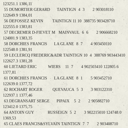
123251.1 1386,11
55 DUMORTIER GERARD TAINTIGN 4 3 2 903018110
122649.9 1384,01
56 DEFOSSEZ KEVIN TAINTIGN 11 10 388735 903428710
122555.0 1383,81
57 DECREMER D-FIEVET M MAINVAUL 6 6 2 906668210
124001.9 1383,35
58 DORCHIES FRANCIS LA GLANE 8 7 4 903450110
122548.0 1381,91
59 LECLERCQ FREDERIC&ADR TAINTIGN 10 4 388769 903443410
122627.3 1381,28
60 LIETARD ERIC WIERS 11 7 4 902503410 122805.6
1377,81
61 DORCHIES FRANCIS LA GLANE 8 1 5 903452710
122639.0 1377,72
62 ROCHART ROGER QUEVAUCA 5 3 3 903122310
122937.1 1377,46
63 DEGRANSART SERGE PIPAIX 5 2 2 905882710
123412.0 1375,75
64 ANTOIN GUY RUSSEIGN 5 2 3 902215010 124748.0
1369,53
65 CLAES FRANCIS&SYLVAIN TAINTIGN 7 7 2 903408710