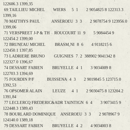
122606.3 1399,35
69 TAILLIEU MICHEL WIERS 5 1 2 9054825 8 122313.3
1399,16
70 MATTHYS PAUL ANSEROEU 3 3 2 9078754 9 123956.0
1399,06
71 VERSPREET J-P & TH ROUCOURT 11 9 5 9084454 9
122454.2 1399,00
72 BRUNEAU MICHEL BRASM‚NI 8 6 4 9118215 6
122450.1 1397,85
73 LADRIERE BRUNO GUIGNIES 7 2 388902 9041342 8
122327.0 1396,67
74 DESSART FABIEN BRUYELLE 4 1 3 9034009 8
122703.3 1394,69
75 FOURDIN P/F BUISSENA 4 3 2 9019845 5 123715.0
1392,53
76 OPSOMER ALAIN LEUZE 4 1 2 9030475 8 123204.2
1391,84
77 LECLERCQ FREDERIC&ADR TAINTIGN 6 4 3 9073415 9
122448.3 1389,43
78 BOURLARD DOMINIQUE ANSEROEU 3 3 2 9078967 9
124140.0 1389,18
79 DESSART FABIEN BRUYELLE 4 2 4 9034003 8