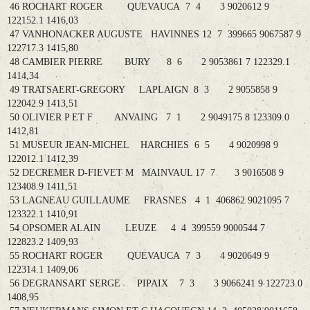
46 ROCHART ROGER QUEVAUCA 7 4 3 9020612 9
122152.1 1416,03
47 VANHONACKER AUGUSTE HAVINNES 12 7 399665 9067587 9
122717.3 1415,80
48 CAMBIER PIERRE BURY 8 6 2 9053861 7 122329.1
1414,34
49 TRATSAERT-GREGORY LAPLAIGN 8 3 2 9055858 9
122042.9 1413,51
50 OLIVIER P ET F ANVAING 7 1 2 9049175 8 123309.0
1412,81
51 MUSEUR JEAN-MICHEL HARCHIES 6 5 4 9020998 9
122012.1 1412,39
52 DECREMER D-FIEVET M MAINVAUL 17 7 3 9016508 9
123408.9 1411,51
53 LAGNEAU GUILLAUME FRASNES 4 1 406862 9021095 7
123322.1 1410,91
54 OPSOMER ALAIN LEUZE 4 4 399559 9000544 7
122823.2 1409,93
55 ROCHART ROGER QUEVAUCA 7 3 4 9020649 9
122314.1 1409,06
56 DEGRANSART SERGE PIPAIX 7 3 3 9066241 9 122723.0
1408,95