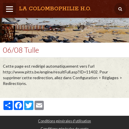
LA COLOMBOPHILIE H.O.
Home
Météo / Het weer
Lâcher / Los
06/08 Tulle
Result. clubs, Provincial, (Inter)National
Cette page est redirigé automatiquement vers l'url
RFCB / KBDB
http://www.pitts.be/engine/resultFull.asp?ID=11402. Pour
supprimer cette redirection, allez dans Configuration > Réglages >
Redirections.
Partager
Facebook
Twitter
Email
Conditions générales d'utilisation
Conditions générales de vente