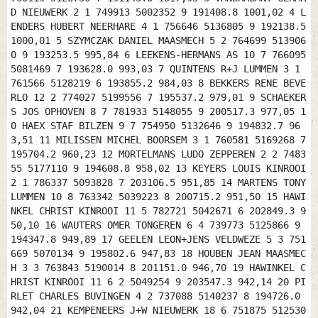
D NIEUWERK 2 1 749913 5002352 9 191408.8 1001,02 4 L
ENDERS HUBERT NEERHARE 4 1 756646 5136805 9 192138.5
1000,01 5 SZYMCZAK DANIEL MAASMECH 5 2 764699 513906
0 9 193253.5 995,84 6 LEEKENS-HERMANS AS 10 7 766095
5081469 7 193628.0 993,03 7 QUINTENS R+J LUMMEN 3 1
761566 5128219 6 193855.2 984,03 8 BEKKERS RENE BEVE
RLO 12 2 774027 5199556 7 195537.2 979,01 9 SCHAEKER
S JOS OPHOVEN 8 7 781933 5148055 9 200517.3 977,05 1
0 HAEX STAF BILZEN 9 7 754950 5132646 9 194832.7 96
3,51 11 MILISSEN MICHEL BOORSEM 3 1 760581 5169268 7
195704.2 960,23 12 MORTELMANS LUDO ZEPPEREN 2 2 7483
55 5177110 9 194608.8 958,02 13 KEYERS LOUIS KINROOI
2 1 786337 5093828 7 203106.5 951,85 14 MARTENS TONY
LUMMEN 10 8 763342 5039223 8 200715.2 951,50 15 HAWI
NKEL CHRIST KINROOI 11 5 782721 5042671 6 202849.3 9
50,10 16 WAUTERS OMER TONGEREN 6 4 739773 5125866 9
194347.8 949,89 17 GEELEN LEON+JENS VELDWEZE 5 3 751
669 5070134 9 195802.6 947,83 18 HOUBEN JEAN MAASMEC
H 3 3 763843 5190014 8 201151.0 946,70 19 HAWINKEL C
HRIST KINROOI 11 6 2 5049254 9 203547.3 942,14 20 PI
RLET CHARLES BUVINGEN 4 2 737088 5140237 8 194726.0
942,04 21 KEMPENEERS J+W NIEUWERK 18 6 751875 512530