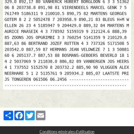
329.0 892,17 80 VANHERCK HUBERT BORGLOON 6 3 3 51362
06 8 203738.8 891,98 81 VIERENDEELS MARCEL GENK 7 5
761749 5186311 9 210010.5 890,75 82 MARTENS GEORGES
GOTEM 8 2 2 5052478 7 203958.9 890,21 83 BLEUS H+M W
ELLEN 26 23 4 5185947 9 204429.0 889,32 84 MARTENS M
AURICE MAASEIK 4 3 778592 5159319 9 212124.6 888,39
85 ZOONS JOS OPGRIMBI 3 3 760254 5141359 9 210129.8
887,63 86 BERTRAND JOZEF RUTTEN 4 3 737326 5171508 5
203542.0 887,59 87 HERMANS JEAN VELDWEZE 7 1 3 50881
60 6 205137.7 887,53 88 BOSMANS-GEBOERS BEVERLO 18 1
4 2 5037069 9 211838.0 886,82 89 VANBERGEN JOS HEERS
4 1 737552 5152570 8 203732.2 885,90 90 VLUGGEN ALEX
NEERHARE 5 1 2 5135761 9 205934.2 885,07 LAATSTE PRI
JS TONGEREN 061506 06.2456 -------------------------
---------------------------------------------------
Partager
Facebook
Twitter
Email
Conditions générales d'utilisation