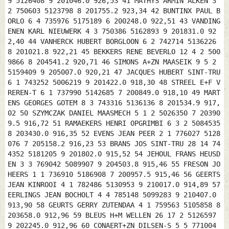
9 5126408 9 201046.0 926,53 41 MATHYS ARMIN ALKEN 3
2 750603 5123798 8 201755.2 923,34 42 BUNTINX PAUL B
ORLO 6 4 735976 5175189 6 200248.0 922,51 43 VANDING
ENEN KARL NIEUWERK 4 3 750386 5162893 9 201831.0 92
2,40 44 VANHERCK HUBERT BORGLOON 6 2 742714 5136226
8 201021.8 922,21 45 BEKKERS RENE BEVERLO 12 4 2 500
9866 8 204541.2 920,71 46 SIMONS A+ZN MAASEIK 9 5 2
5159409 9 205007.0 920,21 47 JACQUES HUBERT SINT-TRU
6 1 743252 5006219 9 201422.0 918,30 48 STREEL E+F V
REREN-T 6 1 737990 5142685 7 200849.0 918,10 49 MART
ENS GEORGES GOTEM 8 3 743316 5136136 8 201534.9 917,
02 50 SZYMCZAK DANIEL MAASMECH 5 1 2 5026350 7 20390
9.5 916,72 51 RAMAEKERS HENRI OPGRIMBI 6 3 2 5084535
8 203430.0 916,35 52 EVENS JEAN PEER 2 1 776027 5128
076 7 205158.2 916,23 53 BRANS JOS SINT-TRU 28 14 74
4352 5181205 9 201802.0 915,52 54 JEHOUL FRANS HEUSD
EN 3 3 769042 5089907 9 204503.8 915,46 55 FRESON JO
HEERS 1 1 736910 5186908 7 200957.5 915,46 56 GEERTS
JEAN KINROOI 4 1 782486 5130953 9 210017.0 914,89 57
EERLINGS JEAN BOCHOLT 4 4 785148 5099283 9 210407.0
913,90 58 GEURTS GERRY ZUTENDAA 4 1 759563 5105858 8
203658.0 912,96 59 BLEUS H+M WELLEN 26 17 2 5126597
9 202245.0 912,96 60 CONAERT+ZN DILSEN-S 5 5 771004