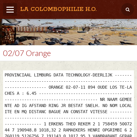
LA COLOMBOPHILIE H.O.
Home
Météo / Het weer
Lâcher / Los
02/07 Orange
Result. clubs, Provincial, (Inter)National
RFCB / KBDB
PROVINCIAAL LIMBURG DATA TECHNOLOGY-DEERLIJK -------
----------------------------------------------------
----------------- ORANGE 02-07-11 894 OUDE LOS TE-LA
CHES A : 6.45 --------------------------------------
-------------------------------------- NR NAAM GEMEE
NTE AD IG AFSTAND RING JR BESTAT SNELH. NO NOM LOCAL
ITE EN MQ DISTANC BAGUE AN CONSTAT VITESSE ---------
----------------------------------------------------
--------------- 1 ERKENS THEO REKEM 2 1 758459 50072
44 7 190948.8 1018,32 2 RAMAEKERS HENRI OPGRIMBI 6 2
760119 5126756 7 191143.0 1017,95 3 VANBRABANT GERAR