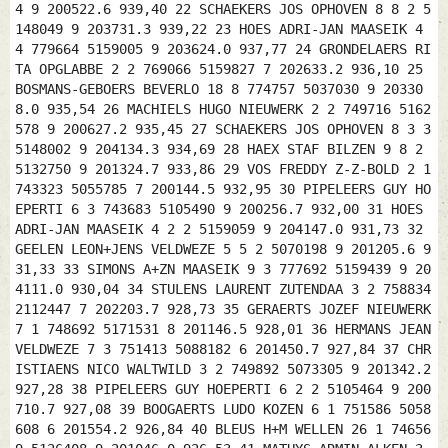
4 9 200522.6 939,40 22 SCHAEKERS JOS OPHOVEN 8 8 2 5
148049 9 203731.3 939,22 23 HOES ADRI-JAN MAASEIK 4
4 779664 5159005 9 203624.0 937,77 24 GRONDELAERS RI
TA OPGLABBE 2 2 769066 5159827 7 202633.2 936,10 25
BOSMANS-GEBOERS BEVERLO 18 8 774757 5037030 9 20330
8.0 935,54 26 MACHIELS HUGO NIEUWERK 2 2 749716 5162
578 9 200627.2 935,45 27 SCHAEKERS JOS OPHOVEN 8 3 3
5148002 9 204134.3 934,69 28 HAEX STAF BILZEN 9 8 2
5132750 9 201324.7 933,86 29 VOS FREDDY Z-Z-BOLD 2 1
743323 5055785 7 200144.5 932,95 30 PIPELEERS GUY HO
EPERTI 6 3 743683 5105490 9 200256.7 932,00 31 HOES
ADRI-JAN MAASEIK 4 2 2 5159059 9 204147.0 931,73 32
GEELEN LEON+JENS VELDWEZE 5 5 2 5070198 9 201205.6 9
31,33 33 SIMONS A+ZN MAASEIK 9 3 777692 5159439 9 20
4111.0 930,04 34 STULENS LAURENT ZUTENDAA 3 2 758834
2112447 7 202203.7 928,73 35 GERAERTS JOZEF NIEUWERK
7 1 748692 5171531 8 201146.5 928,01 36 HERMANS JEAN
VELDWEZE 7 3 751413 5088182 6 201450.7 927,84 37 CHR
ISTIAENS NICO WALTWILD 3 2 749892 5073305 9 201342.2
927,28 38 PIPELEERS GUY HOEPERTI 6 2 2 5105464 9 200
710.7 927,08 39 BOOGAERTS LUDO KOZEN 6 1 751586 5058
608 6 201554.2 926,84 40 BLEUS H+M WELLEN 26 1 74656