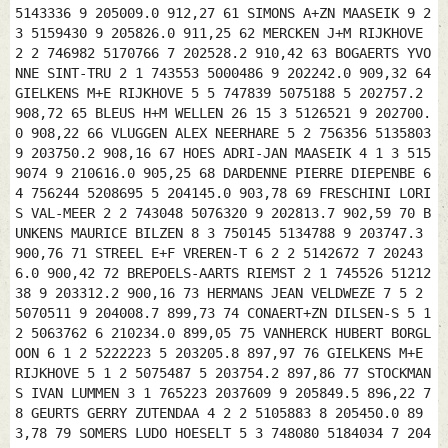
5143336 9 205009.0 912,27 61 SIMONS A+ZN MAASEIK 9 2
3 5159430 9 205826.0 911,25 62 MERCKEN J+M RIJKHOVE
2 2 746982 5170766 7 202528.2 910,42 63 BOGAERTS YVO
NNE SINT-TRU 2 1 743553 5000486 9 202242.0 909,32 64
GIELKENS M+E RIJKHOVE 5 5 747839 5075188 5 202757.2
908,72 65 BLEUS H+M WELLEN 26 15 3 5126521 9 202700.
0 908,22 66 VLUGGEN ALEX NEERHARE 5 2 756356 5135803
9 203750.2 908,16 67 HOES ADRI-JAN MAASEIK 4 1 3 515
9074 9 210616.0 905,25 68 DARDENNE PIERRE DIEPENBE 6
4 756244 5208695 5 204145.0 903,78 69 FRESCHINI LORI
S VAL-MEER 2 2 743048 5076320 9 202813.7 902,59 70 B
UNKENS MAURICE BILZEN 8 3 750145 5134788 9 203747.3
900,76 71 STREEL E+F VREREN-T 6 2 2 5142672 7 20243
6.0 900,42 72 BREPOELS-AARTS RIEMST 2 1 745526 51212
38 9 203312.2 900,16 73 HERMANS JEAN VELDWEZE 7 5 2
5070511 9 204008.7 899,73 74 CONAERT+ZN DILSEN-S 5 1
2 5063762 6 210234.0 899,05 75 VANHERCK HUBERT BORGL
OON 6 1 2 5222223 5 203205.8 897,97 76 GIELKENS M+E
RIJKHOVE 5 1 2 5075487 5 203754.2 897,86 77 STOCKMAN
S IVAN LUMMEN 3 1 765223 2037609 9 205849.5 896,22 7
8 GEURTS GERRY ZUTENDAA 4 2 2 5105883 8 205450.0 89
3,78 79 SOMERS LUDO HOESELT 5 3 748080 5184034 7 204