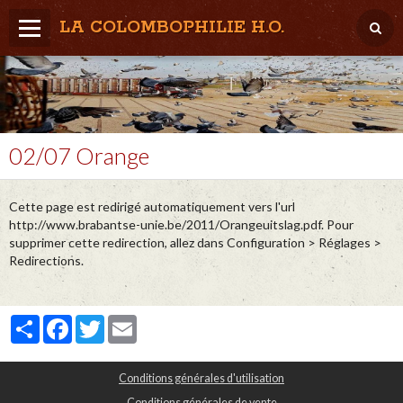
LA COLOMBOPHILIE H.O.
Home
Météo / Het weer
Lâcher / Los
02/07 Orange
Result. clubs, Provincial, (Inter)National
Cette page est redirigé automatiquement vers l'url
RFCB / KBDB
http://www.brabantse-unie.be/2011/Orangeuitslag.pdf. Pour
supprimer cette redirection, allez dans Configuration > Réglages >
Redirections.
Partager
Facebook
Twitter
Email
Conditions générales d'utilisation
Conditions générales de vente