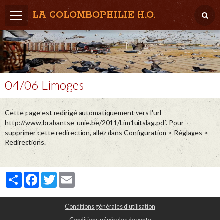
LA COLOMBOPHILIE H.O.
Home
Météo / Het weer
Lâcher / Los
04/06 Limoges
Result. clubs, Provincial, (Inter)National
Cette page est redirigé automatiquement vers l'url
RFCB / KBDB
http://www.brabantse-unie.be/2011/Lim1uitslag.pdf. Pour
supprimer cette redirection, allez dans Configuration > Réglages >
Redirections.
Partager
Facebook
Twitter
Email
Conditions générales d'utilisation
Conditions générales de vente