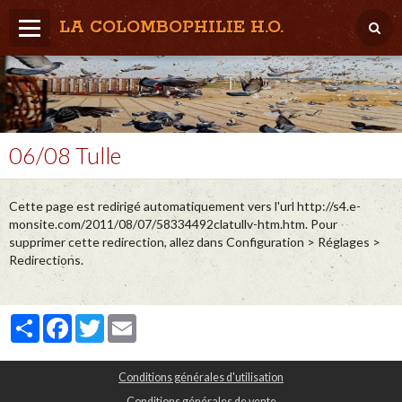
LA COLOMBOPHILIE H.O.
Home
Météo / Het weer
Lâcher / Los
06/08 Tulle
Result. clubs, Provincial, (Inter)National
Cette page est redirigé automatiquement vers l'url http://s4.e-
RFCB / KBDB
monsite.com/2011/08/07/58334492clatullv-htm.htm. Pour
supprimer cette redirection, allez dans Configuration > Réglages >
Redirections.
Partager
Facebook
Twitter
Email
Conditions générales d'utilisation
Conditions générales de vente