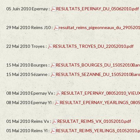
05 Juin 2010 Epernay :
RESULTATS_EPERNAY_DU_05062010.pdf
29 Mai 2010 Reims J10 :
resultat_reims_pigeonneaux_du_2905201
22 Mai 2010 Troyes :
RESULTATS_TROYES_DU_22052010.pdf
15 Mai 2010 Bourges :
RESULTATS_BOURGES_DU_15052010Baronv
15 Mai 2010 Sézanne :
RESULTATS_SEZANNE_DU_15052010Baronv
08 Mai 2010 Epernay Vx :
RESULTAT_EPERNAY_08052010_VIEUX
08 Mai 2010 Epernay Yl :
RESULTAT_EPERNAY_YEARLINGS_0805
01 Mai 2010 Reims Vx :
RESULTAT_REIMS_VX_01052010.pdf
01 Mai 2010 Reims Yl :
RESULTAT_REIMS_YERLINGS_01052010.p