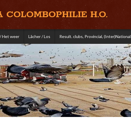
A COLOMBOPHILIE H.O.
/ Het weer
Lâcher / Los
Result. clubs, Provincial, (Inter)National