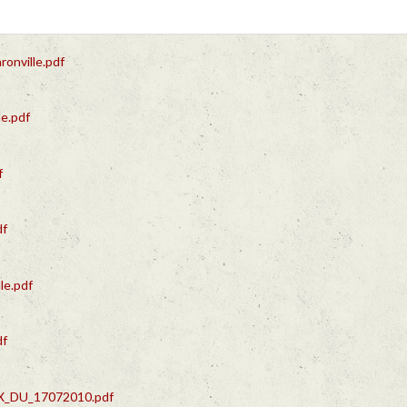
onville.pdf
e.pdf
f
df
le.pdf
df
DU_17072010.pdf