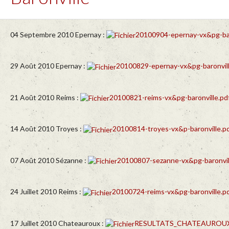
04 Septembre 2010 Epernay :
20100904-epernay-vx&pg-bar
29 Août 2010 Epernay :
20100829-epernay-vx&pg-baronvill
21 Août 2010 Reims :
20100821-reims-vx&pg-baronville.pd
14 Août 2010 Troyes :
20100814-troyes-vx&p-baronville.p
07 Août 2010 Sézanne :
20100807-sezanne-vx&pg-baronvil
24 Juillet 2010 Reims :
20100724-reims-vx&pg-baronville.p
17 Juillet 2010 Chateauroux :
RESULTATS_CHATEAUROUX_