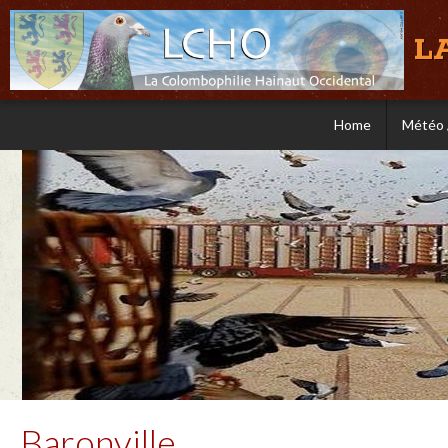
L
Home
Météo 
Baronville