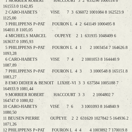
1 MORRIER ROBERT HACCOURT 3 2 635296 1000114 8
161553.0 1142,85
2 CARO-HABETS VISE 7 3 636072 1001084 8 162523.9
1125,00
3 PHILIPPENS P+PAT FOURON L 4 2 641149 1000495 8
164011.8 1105,05
4 MICHIELS MARCEL OUPEYE 2 1 631935 1048409 6
163637.0 1095,93
5 PHILIPPENS P+PAT FOURON L 4 1 2 1003454 7 164626.8
1093,28
6 CARO-HABETS VISE 7 4 2 1001053 8 164440.9
1087,89
7 PHILIPPENS P+PAT FOURON L 4 3 3 1000548 8 165151.8
1083,27
8 EMO DIDIER & BENOIT LIXHE-VI 3 3 637584 1005188 7
164933.9 1081,44
9 MORRIER ROBERT HACCOURT 3 3 2 1004802 7
164747.0 1080,82
10 CARO-HABETS VISE 7 6 3 1001093 8 164840.9
1080,50
11 BEUSEN PIERRE OUPEYE 2 2 631620 1027842 5 164936.2
1071,26
12 PHILIPPENS P+PAT FOURON L 4 4 4 1003892 7 170019.8