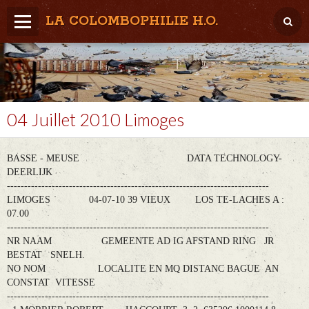
LA COLOMBOPHILIE H.O.
Home
Météo / Het weer
Lâcher / Los
04 Juillet 2010 Limoges
Result. clubs, Provincial, (Inter)National
BASSE - MEUSE DATA TECHNOLOGY-
RFCB / KBDB
DEERLIJK
----------------------------------------------------------------------------
LIMOGES 04-07-10 39 VIEUX LOS TE-LACHES A :
07.00
----------------------------------------------------------------------------
NR NAAM GEMEENTE AD IG AFSTAND RING JR
BESTAT SNELH.
NO NOM LOCALITE EN MQ DISTANC BAGUE AN
CONSTAT VITESSE
----------------------------------------------------------------------------