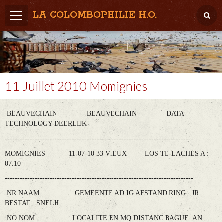
LA COLOMBOPHILIE H.O.
Home
Météo / Het weer
Lâcher / Los
11 Juillet 2010 Momignies
Result. clubs, Provincial, (Inter)National
BEAUVECHAIN BEAUVECHAIN DATA
RFCB / KBDB
TECHNOLOGY-DEERLIJK
----------------------------------------------------------------------------
MOMIGNIES 11-07-10 33 VIEUX LOS TE-LACHES A :
07.10
----------------------------------------------------------------------------
NR NAAM GEMEENTE AD IG AFSTAND RING JR
BESTAT SNELH.
NO NOM LOCALITE EN MQ DISTANC BAGUE AN