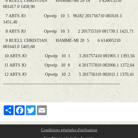
6 RUELL CHRISTIAN HAMME-MI 20 14 5 426013210
081417.0 1458,90
7 ABTS JO Opvelp 10 5 96182 201756710 081616.1
1451,40
8 ABTS JO Opvelp 10 3 2 201755310 081739.1 1421,71
9 RUELL CHRISTIAN HAMME-MI 20 5 6 614005210
081643.0 1405,68
10 ABTS JO Opvelp 10 1 3 201757410 081901.1 1393,56
11 ABTS JO Opvelp 10 8 4 201757810 082006.1 1372,04
12 ABTS JO Opvelp 10 2 5 201756110 082011.1 1370,41
----------------------------------------------------------------------------
Partager
Facebook
Twitter
Email
Conditions générales d'utilisation