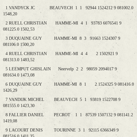
1 VANDYCK JC BEAUVECH 1 1 92944 1524212 9 081002.0
1548,20
2 RUELL CHRISTIAN HAMME-MI 4 1 93783 6076541 9
081225.0 1502,53
3 DUQUAINE GUY HAMME-MI 8 3 91663 1524307 9
081106.0 1500,20
4 RUELL CHRISTIAN HAMME-MI 4 4 2 1502921 9
081313.0 1483,52
5 LEEMPUT GHISLAIN Neervelp 2 2 98059 2094017 9
081634.0 1473,08
6 DUQUAINE GUY HAMME-MI 8 1 2 1524325 9 081416.0
1426,29
7 VANDIJK MICHEL BEAUVECH 5 1 93819 1522708 9
081555.0 1423,30
8 FALLIER DANIEL PECROT 1 1 87539 1507132 9 081141.2
1419,08
9 LACOURT DENIS TOURINNE 3 1 92115 6366349 9
081516.0 1411,35