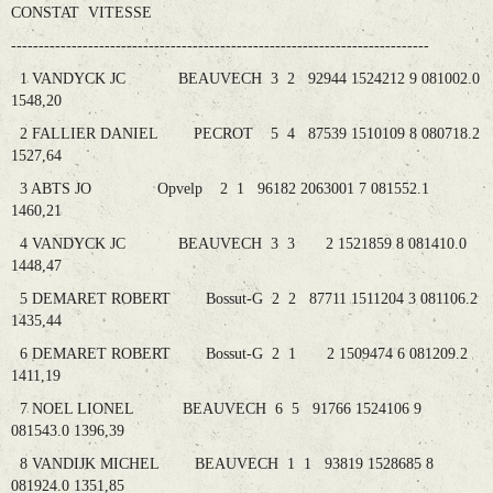
CONSTAT VITESSE
----------------------------------------------------------------------------
1 VANDYCK JC BEAUVECH 3 2 92944 1524212 9 081002.0
1548,20
2 FALLIER DANIEL PECROT 5 4 87539 1510109 8 080718.2
1527,64
3 ABTS JO Opvelp 2 1 96182 2063001 7 081552.1
1460,21
4 VANDYCK JC BEAUVECH 3 3 2 1521859 8 081410.0
1448,47
5 DEMARET ROBERT Bossut-G 2 2 87711 1511204 3 081106.2
1435,44
6 DEMARET ROBERT Bossut-G 2 1 2 1509474 6 081209.2
1411,19
7 NOEL LIONEL BEAUVECH 6 5 91766 1524106 9
081543.0 1396,39
8 VANDIJK MICHEL BEAUVECH 1 1 93819 1528685 8
081924.0 1351,85