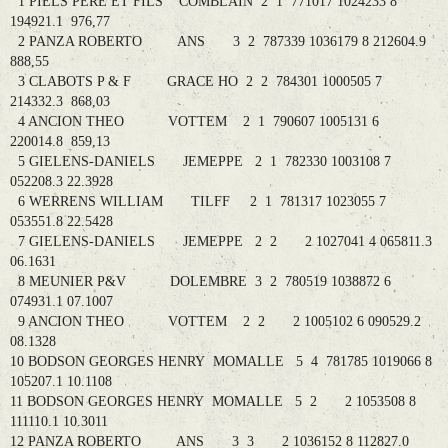
1 PIELS PERE ET FILS COMBLAIN 2 1 771017 1024233 8
194921.1 976,77
2 PANZA ROBERTO ANS 3 2 787339 1036179 8 212604.9
888,55
3 CLABOTS P & F GRACE HO 2 2 784301 1000505 7
214332.3 868,03
4 ANCION THEO VOTTEM 2 1 790607 1005131 6
220014.8 859,13
5 GIELENS-DANIELS JEMEPPE 2 1 782330 1003108 7
052208.3 22.3928
6 WERRENS WILLIAM TILFF 2 1 781317 1023055 7
053551.8 22.5428
7 GIELENS-DANIELS JEMEPPE 2 2 2 1027041 4 065811.3
06.1631
8 MEUNIER P&V DOLEMBRE 3 2 780519 1038872 6
074931.1 07.1007
9 ANCION THEO VOTTEM 2 2 2 1005102 6 090529.2
08.1328
10 BODSON GEORGES HENRY MOMALLE 5 4 781785 1019066 8
105207.1 10.1108
11 BODSON GEORGES HENRY MOMALLE 5 2 2 1053508 8
111110.1 10.3011
12 PANZA ROBERTO ANS 3 3 2 1036152 8 112827.0