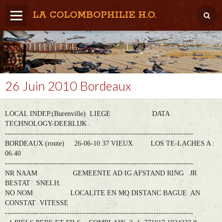
LA COLOMBOPHILIE H.O.
Home
Météo / Het weer
Lâcher / Los
26 Juin 2010 Bordeaux
Result. clubs, Provincial, (Inter)National
LOCAL INDEP.(Burenville) LIEGE DATA
RFCB / KBDB
TECHNOLOGY-DEERLIJK
----------------------------------------------------------------------------
BORDEAUX (route) 26-06-10 37 VIEUX LOS TE-LACHES A :
06.40
----------------------------------------------------------------------------
NR NAAM GEMEENTE AD IG AFSTAND RING JR
BESTAT SNELH.
NO NOM LOCALITE EN MQ DISTANC BAGUE AN
CONSTAT VITESSE
----------------------------------------------------------------------------