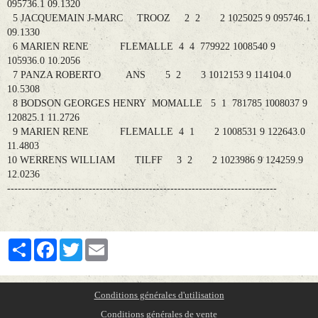
095736.1 09.1320
5 JACQUEMAIN J-MARC TROOZ 2 2 2 1025025 9 095746.1
09.1330
6 MARIEN RENE FLEMALLE 4 4 779922 1008540 9
105936.0 10.2056
7 PANZA ROBERTO ANS 5 2 3 1012153 9 114104.0
10.5308
8 BODSON GEORGES HENRY MOMALLE 5 1 781785 1008037 9
120825.1 11.2726
9 MARIEN RENE FLEMALLE 4 1 2 1008531 9 122643.0
11.4803
10 WERRENS WILLIAM TILFF 3 2 2 1023986 9 124259.9
12.0236
----------------------------------------------------------------------------
Partager
Facebook
Twitter
Email
Conditions générales d'utilisation
Conditions générales de vente