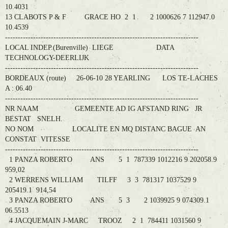
10.4031
13 CLABOTS P & F GRACE HO 2 1 2 1000626 7 112947.0
10.4539
----------------------------------------------------------------------------
LOCAL INDEP.(Burenville) LIEGE DATA
TECHNOLOGY-DEERLIJK
----------------------------------------------------------------------------
BORDEAUX (route) 26-06-10 28 YEARLING LOS TE-LACHES
A : 06.40
----------------------------------------------------------------------------
NR NAAM GEMEENTE AD IG AFSTAND RING JR
BESTAT SNELH.
NO NOM LOCALITE EN MQ DISTANC BAGUE AN
CONSTAT VITESSE
----------------------------------------------------------------------------
1 PANZA ROBERTO ANS 5 1 787339 1012216 9 202058.9
959,02
2 WERRENS WILLIAM TILFF 3 3 781317 1037529 9
205419.1 914,54
3 PANZA ROBERTO ANS 5 3 2 1039925 9 074309.1
06.5513
4 JACQUEMAIN J-MARC TROOZ 2 1 784411 1031560 9