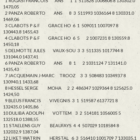
1 RUGASI FRANCOIS ANS 1 1 511626 1006606 8 130302.0
1470,05
2 PANZA ROBERTO ANS 8 3 511993 1036164 8 130331.0
1469,06
3 CLABOTS P & F GRACE HO 6 1 509011 1007097 8
130443.8 1455,43
4 CLABOTS P & F GRACE HO 6 5 2 1007231 8 130559.8
1450,18
5 DELMOTTE JULES VAUX-SOU 3 3 511335 1017744 8
131044.0 1437,41
6 PANZA ROBERTO ANS 8 1 2 1031124 7 131141.0
1435,43
7 JACQUEMAIN J-MARC TROOZ 3 3 508483 1034937 8
130940.1 1433,68
8 HESSEL SERGE MOHA 2 2 486347 1029364 8 125625.0
1424,50
9 BLEUS FRANCIS VIVEGNIS 3 1 519587 6137721 8
132435.0 1405,86
10 DULIBA ADOLPH VOTTEM 3 2 514181 1056005 5
132518.0 1388,55
11 STAELENS GUY BEAUFAYS 4 4 507029 1018584 8
132032.9 1387,04
12 LIKET-WATRIN HERSTAL 6 3 516410 1001709 7 133035.1