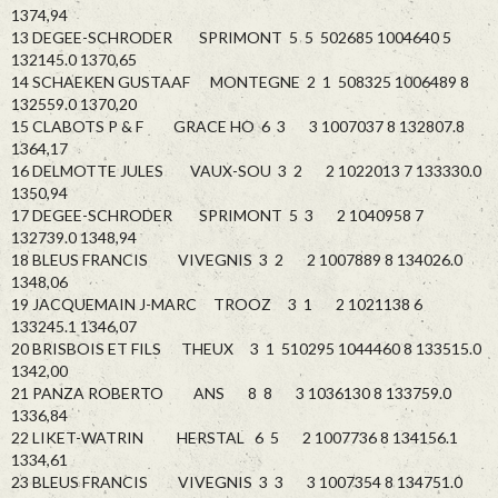
1374,94
13 DEGEE-SCHRODER SPRIMONT 5 5 502685 1004640 5
132145.0 1370,65
14 SCHAEKEN GUSTAAF MONTEGNE 2 1 508325 1006489 8
132559.0 1370,20
15 CLABOTS P & F GRACE HO 6 3 3 1007037 8 132807.8
1364,17
16 DELMOTTE JULES VAUX-SOU 3 2 2 1022013 7 133330.0
1350,94
17 DEGEE-SCHRODER SPRIMONT 5 3 2 1040958 7
132739.0 1348,94
18 BLEUS FRANCIS VIVEGNIS 3 2 2 1007889 8 134026.0
1348,06
19 JACQUEMAIN J-MARC TROOZ 3 1 2 1021138 6
133245.1 1346,07
20 BRISBOIS ET FILS THEUX 3 1 510295 1044460 8 133515.0
1342,00
21 PANZA ROBERTO ANS 8 8 3 1036130 8 133759.0
1336,84
22 LIKET-WATRIN HERSTAL 6 5 2 1007736 8 134156.1
1334,61
23 BLEUS FRANCIS VIVEGNIS 3 3 3 1007354 8 134751.0