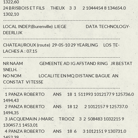
1322,60
24 BRISBOIS ET FILS THEUX 3 3 2 1044454 8 134654.0
1302,10
----------------------------------------------------------------------------
LOCAL INDEP.(Burenville) LIEGE DATA TECHNOLOGY-
DEERLIJK
----------------------------------------------------------------------------
CHATEAUROUX (route) 29-05-10 29 YEARLING LOS TE-
LACHES A : 07.15
----------------------------------------------------------------------------
NR NAAM GEMEENTE AD IG AFSTAND RING JR BESTAT
SNELH.
NO NOM LOCALITE EN MQ DISTANC BAGUE AN
CONSTAT VITESSE
----------------------------------------------------------------------------
1 PANZA ROBERTO ANS 18 1 511993 1012177 9 125736.0
1494,43
2 PANZA ROBERTO ANS 18 12 2 1012157 9 125737.0
1494,35
3 JACQUEMAIN J-MARC TROOZ 3 2 508483 1032215 9
130457.1 1453,01
4 PANZA ROBERTO ANS 18 6 3 1012151 9 130731.0
1452,39