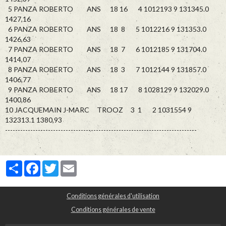
5 PANZA ROBERTO ANS 18 16 4 1012193 9 131345.0
1427,16
6 PANZA ROBERTO ANS 18 8 5 1012216 9 131353.0
1426,63
7 PANZA ROBERTO ANS 18 7 6 1012185 9 131704.0
1414,07
8 PANZA ROBERTO ANS 18 3 7 1012144 9 131857.0
1406,77
9 PANZA ROBERTO ANS 18 17 8 1028129 9 132029.0
1400,86
10 JACQUEMAIN J-MARC TROOZ 3 1 2 1031554 9
132313.1 1380,93
----------------------------------------------------------------------------
Partager
Facebook
Twitter
Email
Conditions générales d'utilisation
Conditions générales de vente