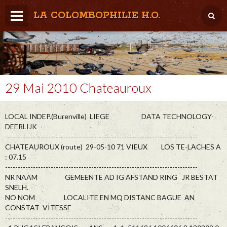
LA COLOMBOPHILIE H.O.
Home
Météo / Het weer
Lâcher / Los
29 Mai 2010 Chateauroux
Result. clubs, Provincial, (Inter)National
LOCAL INDEP.(Burenville) LIEGE DATA TECHNOLOGY-
RFCB / KBDB
DEERLIJK
----------------------------------------------------------------------------
CHATEAUROUX (route) 29-05-10 71 VIEUX LOS TE-LACHES A
: 07.15
----------------------------------------------------------------------------
NR NAAM GEMEENTE AD IG AFSTAND RING JR BESTAT
SNELH.
NO NOM LOCALITE EN MQ DISTANC BAGUE AN
CONSTAT VITESSE
----------------------------------------------------------------------------