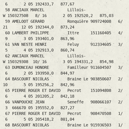
6 2 05 192433,7 877,67
58 ANCIAUX MARCEL Lillois-
W 150327508 8/ 16 2 05 192520,2 875,03
59 AMELOOT GERARD Ronquière 909724008 6/
21 12 05 192344,0 873,24
60 LAMBERT PHILIPPE Ittre 151160405 4/
9 3 05 193401,0 863,96
61 VAN NESTE HENRI Feluy 912334605 3/
5 4 05 192913,0 860,74
62 ANCIAUX MARCEL Lillois-
W 150329308 10/ 16 3 05 194331,2 854,98
63 DUMONCEAU HONORE Familleur 911604507 3/
6 2 05 193950,0 844,97
64 BASCOURT NICOLAS Braine Le 903850607 2/
10 5 05 195256,2 842,96
65 PIERRE ROGER ET DAVID Pecrot 151094808 2/
6 4 05 201205,2 842,18
66 VANPOUCKE JEAN Seneffe 908066107 2/
3 666670 05 195552,0 827,27
67 PIERRE ROGER ET DAVID Pecrot 908470508 1/
6 5 05 205418,2 801,04
68 BASCOURT NICOLAS Braine Le 915936503 1/