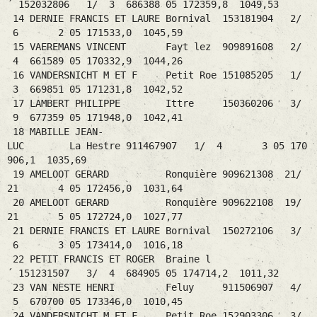
´ 152032806 1/ 3 686388 05 172359,8 1049,53
14 DERNIE FRANCIS ET LAURE Bornival 153181904 2/
6 2 05 171533,0 1045,59
15 VAEREMANS VINCENT Fayt lez 909891608 2/
4 661589 05 170332,9 1044,26
16 VANDERSNICHT M ET F Petit Roe 151085205 1/
3 669851 05 171231,8 1042,52
17 LAMBERT PHILIPPE Ittre 150360206 3/
9 677359 05 171948,0 1042,41
18 MABILLE JEAN-
LUC La Hestre 911467907 1/ 4 3 05 170
906,1 1035,69
19 AMELOOT GERARD Ronquière 909621308 21/
21 4 05 172456,0 1031,64
20 AMELOOT GERARD Ronquière 909622108 19/
21 5 05 172724,0 1027,77
21 DERNIE FRANCIS ET LAURE Bornival 150272106 3/
6 3 05 173414,0 1016,18
22 PETIT FRANCIS ET ROGER Braine l
´ 151231507 3/ 4 684905 05 174714,2 1011,32
23 VAN NESTE HENRI Feluy 911506907 4/
5 670700 05 173346,0 1010,45
24 VANDERSNICHT M ET F Petit Roe 152903306 3/