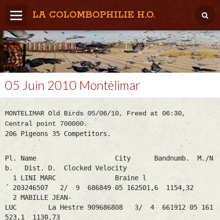
LA COLOMBOPHILIE H.O.
Home
Météo / Het weer
Lâcher / Los
05 Juin 2010 Montélimar
Result. clubs, Provincial, (Inter)National
MONTELIMAR Old Birds 05/06/10, Freed at 06:30,
RFCB / KBDB
Central point 700000.
206 Pigeons 35 Competitors.
Pl. Name City Bandnumb. M./N
b. Dist. D. Clocked Velocity
1 LINI MARC Braine l
´ 203246507 2/ 9 686849 05 162501,6 1154,32
2 MABILLE JEAN-
LUC La Hestre 909686808 3/ 4 661912 05 161
523,1 1130,73