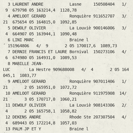
3 LAURENT ANDRE Lasne 150508404 1/
9 679798 05 163214,4 1128,78
4 AMELOOT GERARD Ronquière 911652707 3/
21 675654 05 164815,0 1092,85
5 DEWOLF OLIVIER La Louviè 900146006 3/
4 664907 05 163944,1 1090,48
6 LINI MARC Braine l
´ 151964806 4/ 9 2 05 170017,6 1089,73
7 DERNIE FRANCIS ET LAURE Bornival 150273106 4/
6 674980 05 164931,0 1089,53
8 MABILLE JEAN-
LUC La Hestre 909688008 4/ 4 2 05 164
045,1 1083,77
9 AMELOOT GERARD Ronquière 907011406 1/
21 2 05 165951,0 1072,72
10 AMELOOT GERARD Ronquière 911975908 14/
21 3 05 170717,0 1060,21
11 DEWOLF OLIVIER La Louviè 908143306 2/
4 2 05 165758,1 1058,82
12 DEKENS ANDRE Rhode Ste 207307504 4/
4 689443 05 172214,8 1057,03
13 PALM JP ET Y Braine l