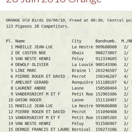
ORANGE Old Birds 26/06/10, Freed at 06:30, Central po
123 Pigeons 28 Competitors.
Pl. Name City Bandnumb. M./Nb. Dist
1 MABILLE JEAN-LUC La Hestre 909688008 2/ 4 
2 DE COSTER NOE Obaix 908273807 1/ 2 71
3 VAN NESTE HENRI Feluy 912334605 1/ 3 7
4 DEWOLF OLIVIER La Louviè 908143306 2/ 6 
5 LINI MARC Braine l´ 203246507 1/ 2 73
6 PIERRE ROGER ET DAVID Pecrot 150346207 4/ 6
7 AMELOOT GERARD Ronquière 151180107 6/ 18 
8 LAURENT ANDRE Lasne 150508404 1/ 8 72
9 VANDERSNICHT M ET F Petit Roe 152903306 2/ 
10 GHION ROGER Lasne 151110407 1/ 3 72
11 MABILLE JEAN-LUC La Hestre 909686808 
12 PIERRE ROGER ET DAVID Pecrot 151090408 
13 VANDERSNICHT M ET F Petit Roe 151085205
14 VAN NESTE HENRI Feluy 911506907 2/
15 DERNIE FRANCIS ET LAURE Bornival 150273106 2