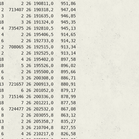
 18 2 26 190811,0 951,86
 713407 26 190318,2 947,04
 2 26 191635,0 946,85
 18 3 26 191324,0 945,35
735475 26 192810,5 945,13
 4 2 26 195406,5 914,65
/ 6 2 26 192733,0 914,32
 708065 26 192515,0 913,34
1/ 2 2 26 192525,0 913,14
/ 18 4 26 195402,0 897,58
 18 5 26 195526,0 896,02
6 3/ 6 2 26 195500,0 895,66
6 1/ 6 3 26 200308,0 886,71
 721657 26 200913,0 880,91
/ 18 6 26 201052,0 879,17
 715146 26 200336,0 878,99
/ 18 7 26 201221,0 877,58
 724477 26 202532,0 867,08
8 2 26 203055,8 863,12
 13 2 26 205358,7 835,27
8 3 26 210704,8 827,55
4 4/ 6 4 26 210217,0 826,58