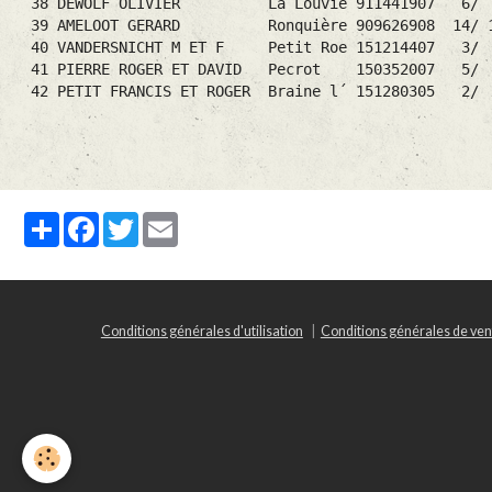
38 DEWOLF OLIVIER La Louviè 911441907 6
39 AMELOOT GERARD Ronquière 909626908 14
40 VANDERSNICHT M ET F Petit Roe 151214407 3
41 PIERRE ROGER ET DAVID Pecrot 150352007 5
42 PETIT FRANCIS ET ROGER Braine l´ 151280305
Partager
Facebook
Twitter
Email
Conditions générales d'utilisation
Conditions générales de ven