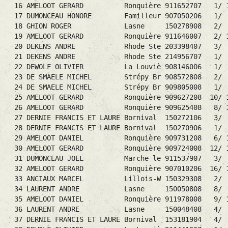
16 AMELOOT GERARD Ronquière 911652707 1/
17 DUMONCEAU HONORE Familleur 907050206 1/ 2
18 GHION ROGER Lasne 150278908 2/ 3
19 AMELOOT GERARD Ronquière 911646007 2/
20 DEKENS ANDRE Rhode Ste 203398407 3/ 4 
21 DEKENS ANDRE Rhode Ste 214956707 1/
22 DEWOLF OLIVIER La Louviè 908146006 1
23 DE SMAELE MICHEL Strépy Br 908572808 2/ 2
24 DE SMAELE MICHEL Strépy Br 909805008 
25 AMELOOT GERARD Ronquière 909627208 10
26 AMELOOT GERARD Ronquière 909625408 8/
27 DERNIE FRANCIS ET LAURE Bornival 15027210
28 DERNIE FRANCIS ET LAURE Bornival 15027090
29 AMELOOT DANIEL Ronquière 909731208 6/ 13
30 AMELOOT GERARD Ronquière 909724008 12
31 DUMONCEAU JOEL Marche le 911537907 3/ 3
32 AMELOOT GERARD Ronquière 907010206 16
33 ANCIAUX MARCEL Lillois-W 150329308 2/ 6
34 LAURENT ANDRE Lasne 150050808 8/ 
35 AMELOOT DANIEL Ronquière 911978008 9/
36 LAURENT ANDRE Lasne 150048408 4/ 
37 DERNIE FRANCIS ET LAURE Bornival 15318190