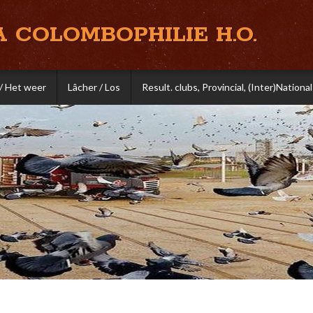
A COLOMBOPHILIE H.O.
/ Het weer
Lâcher / Los
Result. clubs, Provincial, (Inter)National