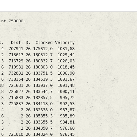
int 750000.
. D. Clocked Velocity
707941 26 175612,0 1031,68
3617 26 180312,7 1029,44
16729 26 180832,7 1026,03
710931 26 180803,0 1018,45
2881 26 183751,5 1006,90
 738354 26 184539,3 1003,67
721681 26 183037,0 1001,48
5827 26 183544,7 1000,11
3 715883 26 182857,5 995,72
5837 26 184118,0 992,53
1/ 4 2 26 182638,0 987,87
3/ 6 2 26 185855,3 985,89
 1/ 3 2 26 183655,5 984,81
 3 2 26 184350,7 976,68
/ 6 721010 26 184824,0 976,45