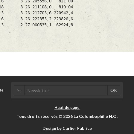
/ 6 3 26 205556,0 821,00
/ 18 8 26 211108,0 819,04
/ 3 3 26 212703,6 220942,4
/ 6 3 26 222353,2 223826,6
 2/ 3 2 27 060535,1 62924,8
te
Haut de page
Tous droits réservés © 2026 La Colombophilie H.O.
Design by Carlier Fabrice