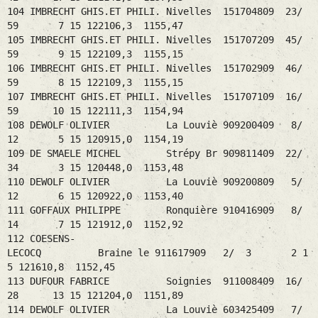
104 IMBRECHT GHIS.ET PHILI. Nivelles 151704809 23/
59 7 15 122106,3 1155,47
105 IMBRECHT GHIS.ET PHILI. Nivelles 151707209 45/
59 9 15 122109,3 1155,15
106 IMBRECHT GHIS.ET PHILI. Nivelles 151702909 46/
59 8 15 122109,3 1155,15
107 IMBRECHT GHIS.ET PHILI. Nivelles 151707109 16/
59 10 15 122111,3 1154,94
108 DEWOLF OLIVIER La Louviè 909200409 8/
12 5 15 120915,0 1154,19
109 DE SMAELE MICHEL Strépy Br 909811409 22/
34 3 15 120448,0 1153,48
110 DEWOLF OLIVIER La Louviè 909200809 5/
12 6 15 120922,0 1153,40
111 GOFFAUX PHILIPPE Ronquière 910416909 8/
14 7 15 121912,0 1152,92
112 COESENS-
LECOCQ Braine le 911617909 2/ 3 2 1
5 121610,8 1152,45
113 DUFOUR FABRICE Soignies 911008409 16/
28 13 15 121204,0 1151,89
114 DEWOLF OLIVIER La Louviè 603425409 7/