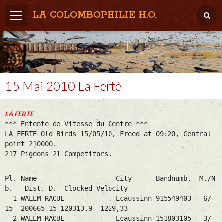
LA COLOMBOPHILIE H.O.
Home
Météo / Het weer
Lâcher / Los
15 Mai 2010 La Ferté
Result. clubs, Provincial, (Inter)National
LA FERTE
RFCB / KBDB
*** Entente de Vitesse du Centre ***
LA FERTE Old Birds 15/05/10, Freed at 09:20, Central
point 210000.
217 Pigeons 21 Competitors.
Pl. Name City Bandnumb. M./N
b. Dist. D. Clocked Velocity
1 WALEM RAOUL Ecaussinn 915549403 6/
15 200665 15 120313,9 1229,33
2 WALEM RAOUL Ecaussinn 151803105 3/