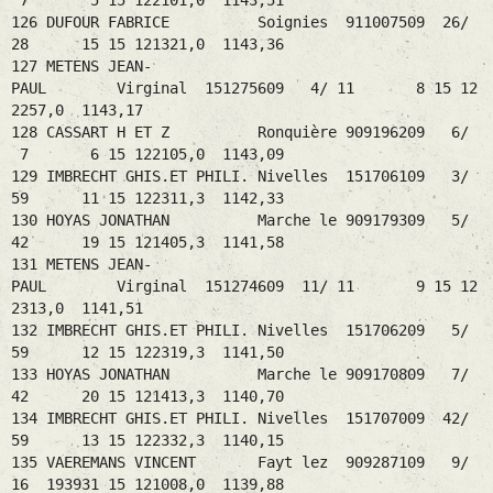
7 5 15 122101,0 1143,51
126 DUFOUR FABRICE Soignies 911007509 26/
28 15 15 121321,0 1143,36
127 METENS JEAN-
PAUL Virginal 151275609 4/ 11 8 15 12
2257,0 1143,17
128 CASSART H ET Z Ronquière 909196209 6/
7 6 15 122105,0 1143,09
129 IMBRECHT GHIS.ET PHILI. Nivelles 151706109 3/
59 11 15 122311,3 1142,33
130 HOYAS JONATHAN Marche le 909179309 5/
42 19 15 121405,3 1141,58
131 METENS JEAN-
PAUL Virginal 151274609 11/ 11 9 15 12
2313,0 1141,51
132 IMBRECHT GHIS.ET PHILI. Nivelles 151706209 5/
59 12 15 122319,3 1141,50
133 HOYAS JONATHAN Marche le 909170809 7/
42 20 15 121413,3 1140,70
134 IMBRECHT GHIS.ET PHILI. Nivelles 151707009 42/
59 13 15 122332,3 1140,15
135 VAEREMANS VINCENT Fayt lez 909287109 9/
16 193931 15 121008,0 1139,88