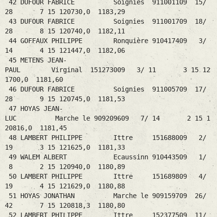
42 DUFOUR FABRICE Soignies 911001109 15/
28 7 15 120730,0 1183,29
43 DUFOUR FABRICE Soignies 911001709 18/
28 8 15 120740,0 1182,11
44 GOFFAUX PHILIPPE Ronquière 910417409 3/
14 4 15 121447,0 1182,06
45 METENS JEAN-
PAUL Virginal 151273009 3/ 11 3 15 12
1700,0 1181,60
46 DUFOUR FABRICE Soignies 911005709 17/
28 9 15 120745,0 1181,53
47 HOYAS JEAN-
LUC Marche le 909209609 7/ 14 2 15 1
20816,0 1181,45
48 LAMBERT PHILIPPE Ittre 151688009 2/
19 3 15 121625,0 1181,33
49 WALEM ALBERT Ecaussinn 910443509 1/
8 2 15 120940,0 1180,89
50 LAMBERT PHILIPPE Ittre 151689809 4/
19 4 15 121629,0 1180,88
51 HOYAS JONATHAN Marche le 909159709 26/
42 7 15 120818,3 1180,80
52 LAMBERT PHILIPPE Ittre 152377509 11/