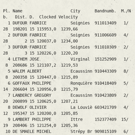
Pl. Name City Bandnumb. M./N
b. Dist. D. Clocked Velocity
1 DUFOUR FABRICE Soignies 911013409 1/
28 198201 15 115953,0 1239,66
2 DUFOUR FABRICE Soignies 911006609 4/
28 2 15 120037,0 1234,00
3 DUFOUR FABRICE Soignies 911010309 2/
28 3 15 120226,0 1220,20
4 LETHEM JOSE Virginal 151252909 1/
8 208686 15 121107,2 1219,53
5 WALEM ALBERT Ecaussinn 910443309 8/
8 200358 15 120447,0 1215,89
6 GOFFAUX PHILIPPE Ronquière 910418409 5/
14 206604 15 120956,0 1215,79
7 LANDERCY GREGORY Ecaussinn 910423809 2/
20 200899 15 120625,0 1207,21
8 DEWOLF OLIVIER La Louviè 603421709 4/
12 195347 15 120200,0 1205,85
9 LAMBERT PHILIPPE Ittre 152377409 15/
19 208406 15 121254,0 1205,36
10 DE SMAELE MICHEL Strépy Br 909815109 6/