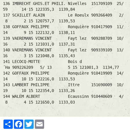
136 IMBRECHT GHIS.ET PHILI. Nivelles 151709109 25/
59 14 15 122335,3 1139,84
137 SCAILLET ALAIN Le Roeulx 909266409 2/
8 2 15 120757,7 1139,53
138 GOFFAUX PHILIPPE Ronquière 910417909 11/
14 9 15 122132,0 1138,11
139 VAEREMANS VINCENT Fayt lez 909288709 10/
16 2 15 121031,0 1137,31
140 VAEREMANS VINCENT Fayt lez 909339109 13/
16 3 15 121048,0 1135,43
141 LECOCQ-MOTTE Bois d
´Ha 909226209 5/ 13 5 15 121001,3 1134,77
142 GOFFAUX PHILIPPE Ronquière 910419909 14/
14 10 15 122216,0 1133,53
143 LAMBERT PHILIPPE Ittre 151690009 10/
19 10 15 122354,0 1133,26
144 WALEM ALBERT Ecaussinn 910440609 4/
8 4 15 121650,0 1133,03
Partager
Facebook
Twitter
Email