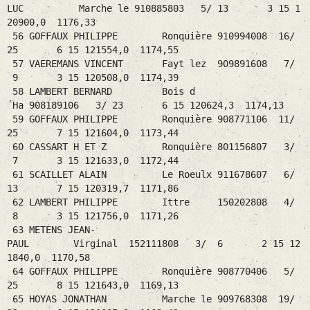
LUC Marche le 910885803 5/ 13 3 15 1
20900,0 1176,33
56 GOFFAUX PHILIPPE Ronquière 910994008 16/
25 6 15 121554,0 1174,55
57 VAEREMANS VINCENT Fayt lez 909891608 7/
9 3 15 120508,0 1174,39
58 LAMBERT BERNARD Bois d
´Ha 908189106 3/ 23 6 15 120624,3 1174,13
59 GOFFAUX PHILIPPE Ronquière 908771106 11/
25 7 15 121604,0 1173,44
60 CASSART H ET Z Ronquière 801156807 3/
7 3 15 121633,0 1172,44
61 SCAILLET ALAIN Le Roeulx 911678607 6/
13 7 15 120319,7 1171,86
62 LAMBERT PHILIPPE Ittre 150202808 4/
8 3 15 121756,0 1171,26
63 METENS JEAN-
PAUL Virginal 152111808 3/ 6 2 15 12
1840,0 1170,58
64 GOFFAUX PHILIPPE Ronquière 908770406 5/
25 8 15 121643,0 1169,13
65 HOYAS JONATHAN Marche le 909768308 19/