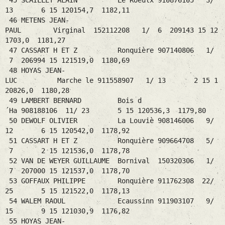
45 SCAILLET ALAIN Le Roeulx 910876105 3/
13 6 15 120154,7 1182,11
46 METENS JEAN-
PAUL Virginal 152112208 1/ 6 209143 15 12
1703,0 1181,27
47 CASSART H ET Z Ronquière 907140806 1/
7 206994 15 121519,0 1180,69
48 HOYAS JEAN-
LUC Marche le 911558907 1/ 13 2 15 1
20826,0 1180,28
49 LAMBERT BERNARD Bois d
´Ha 908188106 11/ 23 5 15 120536,3 1179,80
50 DEWOLF OLIVIER La Louviè 908146006 9/
12 6 15 120542,0 1178,92
51 CASSART H ET Z Ronquière 909664708 5/
7 2 15 121536,0 1178,78
52 VAN DE WEYER GUILLAUME Bornival 150320306 1/
7 207000 15 121537,0 1178,70
53 GOFFAUX PHILIPPE Ronquière 911762308 22/
25 5 15 121522,0 1178,13
54 WALEM RAOUL Ecaussinn 911903107 9/
15 9 15 121030,9 1176,82
55 HOYAS JEAN-