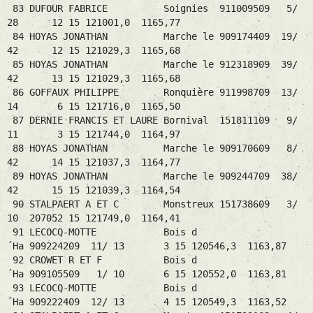
83 DUFOUR FABRICE Soignies 911009509 5/
28 12 15 121001,0 1165,77
84 HOYAS JONATHAN Marche le 909174409 19/
42 12 15 121029,3 1165,68
85 HOYAS JONATHAN Marche le 912318909 39/
42 13 15 121029,3 1165,68
86 GOFFAUX PHILIPPE Ronquière 911998709 13/
14 6 15 121716,0 1165,50
87 DERNIE FRANCIS ET LAURE Bornival 151811109 9/
11 3 15 121744,0 1164,97
88 HOYAS JONATHAN Marche le 909170609 8/
42 14 15 121037,3 1164,77
89 HOYAS JONATHAN Marche le 909244709 38/
42 15 15 121039,3 1164,54
90 STALPAERT A ET C Monstreux 151738609 3/
10 207052 15 121749,0 1164,41
91 LECOCQ-MOTTE Bois d
´Ha 909224209 11/ 13 3 15 120546,3 1163,87
92 CROWET R ET F Bois d
´Ha 909105509 1/ 10 6 15 120552,0 1163,81
93 LECOCQ-MOTTE Bois d
´Ha 909222409 12/ 13 4 15 120549,3 1163,52