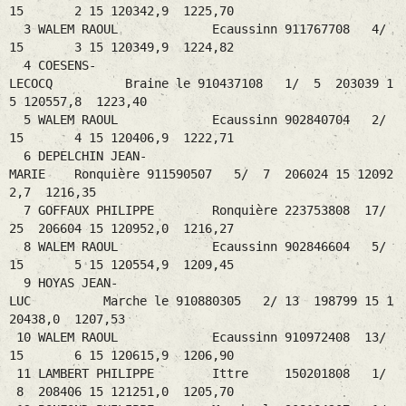
15 2 15 120342,9 1225,70
3 WALEM RAOUL Ecaussinn 911767708 4/
15 3 15 120349,9 1224,82
4 COESENS-
LECOCQ Braine le 910437108 1/ 5 203039 1
5 120557,8 1223,40
5 WALEM RAOUL Ecaussinn 902840704 2/
15 4 15 120406,9 1222,71
6 DEPELCHIN JEAN-
MARIE Ronquière 911590507 5/ 7 206024 15 12092
2,7 1216,35
7 GOFFAUX PHILIPPE Ronquière 223753808 17/
25 206604 15 120952,0 1216,27
8 WALEM RAOUL Ecaussinn 902846604 5/
15 5 15 120554,9 1209,45
9 HOYAS JEAN-
LUC Marche le 910880305 2/ 13 198799 15 1
20438,0 1207,53
10 WALEM RAOUL Ecaussinn 910972408 13/
15 6 15 120615,9 1206,90
11 LAMBERT PHILIPPE Ittre 150201808 1/
8 208406 15 121251,0 1205,70