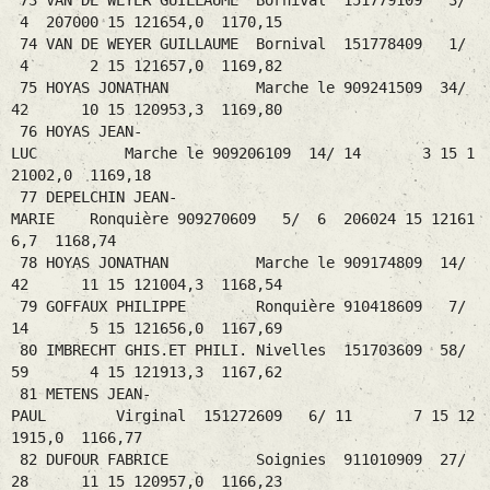
73 VAN DE WEYER GUILLAUME Bornival 151779109 3/
4 207000 15 121654,0 1170,15
74 VAN DE WEYER GUILLAUME Bornival 151778409 1/
4 2 15 121657,0 1169,82
75 HOYAS JONATHAN Marche le 909241509 34/
42 10 15 120953,3 1169,80
76 HOYAS JEAN-
LUC Marche le 909206109 14/ 14 3 15 1
21002,0 1169,18
77 DEPELCHIN JEAN-
MARIE Ronquière 909270609 5/ 6 206024 15 12161
6,7 1168,74
78 HOYAS JONATHAN Marche le 909174809 14/
42 11 15 121004,3 1168,54
79 GOFFAUX PHILIPPE Ronquière 910418609 7/
14 5 15 121656,0 1167,69
80 IMBRECHT GHIS.ET PHILI. Nivelles 151703609 58/
59 4 15 121913,3 1167,62
81 METENS JEAN-
PAUL Virginal 151272609 6/ 11 7 15 12
1915,0 1166,77
82 DUFOUR FABRICE Soignies 911010909 27/
28 11 15 120957,0 1166,23