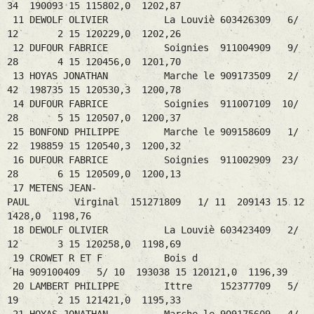
34 190093 15 115802,0 1202,87
11 DEWOLF OLIVIER La Louviè 603426309 6/
12 2 15 120229,0 1202,26
12 DUFOUR FABRICE Soignies 911004909 9/
28 4 15 120456,0 1201,70
13 HOYAS JONATHAN Marche le 909173509 2/
42 198735 15 120530,3 1200,78
14 DUFOUR FABRICE Soignies 911007109 10/
28 5 15 120507,0 1200,37
15 BONFOND PHILIPPE Marche le 909158609 1/
22 198859 15 120540,3 1200,32
16 DUFOUR FABRICE Soignies 911002909 23/
28 6 15 120509,0 1200,13
17 METENS JEAN-
PAUL Virginal 151271809 1/ 11 209143 15 12
1428,0 1198,76
18 DEWOLF OLIVIER La Louviè 603423409 2/
12 3 15 120258,0 1198,69
19 CROWET R ET F Bois d
´Ha 909100409 5/ 10 193038 15 120121,0 1196,39
20 LAMBERT PHILIPPE Ittre 152377709 5/
19 2 15 121421,0 1195,33