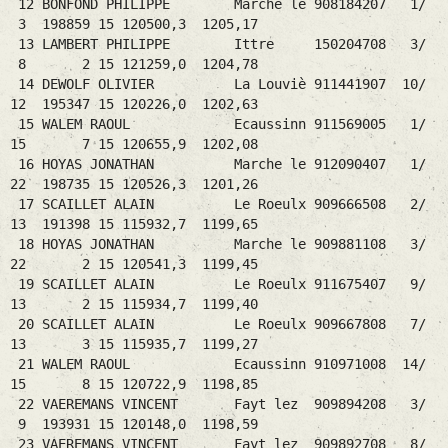
12 BONFOND PHILIPPE Marche le 908184207 1/
3 198859 15 120500,3 1205,17
13 LAMBERT PHILIPPE Ittre 150204708 3/
8 2 15 121259,0 1204,78
14 DEWOLF OLIVIER La Louviè 911441907 10/
12 195347 15 120226,0 1202,63
15 WALEM RAOUL Ecaussinn 911569005 1/
15 7 15 120655,9 1202,08
16 HOYAS JONATHAN Marche le 912090407 1/
22 198735 15 120526,3 1201,26
17 SCAILLET ALAIN Le Roeulx 909666508 2/
13 191398 15 115932,7 1199,65
18 HOYAS JONATHAN Marche le 909881108 3/
22 2 15 120541,3 1199,45
19 SCAILLET ALAIN Le Roeulx 911675407 9/
13 2 15 115934,7 1199,40
20 SCAILLET ALAIN Le Roeulx 909667808 7/
13 3 15 115935,7 1199,27
21 WALEM RAOUL Ecaussinn 910971008 14/
15 8 15 120722,9 1198,85
22 VAEREMANS VINCENT Fayt lez 909894208 3/
9 193931 15 120148,0 1198,59
23 VAEREMANS VINCENT Fayt lez 909892708 8/