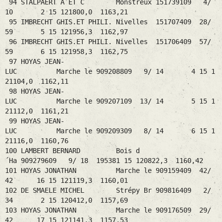
94 STALPAERT A ET C Monstreux 151739109 4/
10 2 15 121800,0 1163,21
95 IMBRECHT GHIS.ET PHILI. Nivelles 151707409 28/
59 5 15 121956,3 1162,97
96 IMBRECHT GHIS.ET PHILI. Nivelles 151706409 57/
59 6 15 121958,3 1162,75
97 HOYAS JEAN-
LUC Marche le 909208809 9/ 14 4 15 1
21104,0 1162,11
98 HOYAS JEAN-
LUC Marche le 909207109 13/ 14 5 15 1
21112,0 1161,21
99 HOYAS JEAN-
LUC Marche le 909209309 8/ 14 6 15 1
21116,0 1160,76
100 LAMBERT BERNARD Bois d
´Ha 909279609 9/ 18 195381 15 120822,3 1160,42
101 HOYAS JONATHAN Marche le 909159409 42/
42 16 15 121119,3 1160,01
102 DE SMAELE MICHEL Strépy Br 909816409 2/
34 2 15 120412,0 1157,69
103 HOYAS JONATHAN Marche le 909176509 29/
42 17 15 121141,3 1157,53