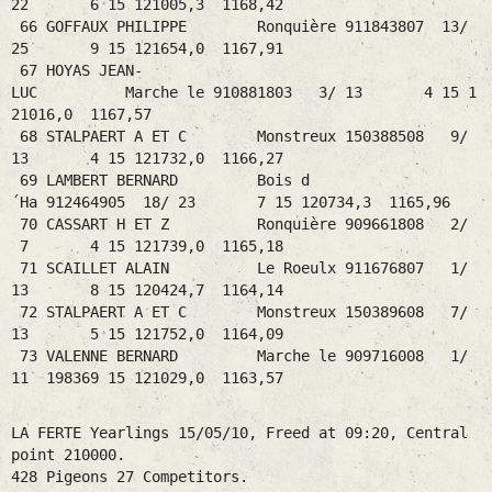
22 6 15 121005,3 1168,42
66 GOFFAUX PHILIPPE Ronquière 911843807 13/
25 9 15 121654,0 1167,91
67 HOYAS JEAN-
LUC Marche le 910881803 3/ 13 4 15 1
21016,0 1167,57
68 STALPAERT A ET C Monstreux 150388508 9/
13 4 15 121732,0 1166,27
69 LAMBERT BERNARD Bois d
´Ha 912464905 18/ 23 7 15 120734,3 1165,96
70 CASSART H ET Z Ronquière 909661808 2/
7 4 15 121739,0 1165,18
71 SCAILLET ALAIN Le Roeulx 911676807 1/
13 8 15 120424,7 1164,14
72 STALPAERT A ET C Monstreux 150389608 7/
13 5 15 121752,0 1164,09
73 VALENNE BERNARD Marche le 909716008 1/
11 198369 15 121029,0 1163,57
LA FERTE Yearlings 15/05/10, Freed at 09:20, Central
point 210000.
428 Pigeons 27 Competitors.