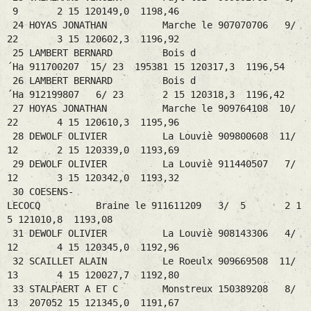
9 2 15 120149,0 1198,46
24 HOYAS JONATHAN Marche le 907070706 9/
22 3 15 120602,3 1196,92
25 LAMBERT BERNARD Bois d
´Ha 911700207 15/ 23 195381 15 120317,3 1196,54
26 LAMBERT BERNARD Bois d
´Ha 912199807 6/ 23 2 15 120318,3 1196,42
27 HOYAS JONATHAN Marche le 909764108 10/
22 4 15 120610,3 1195,96
28 DEWOLF OLIVIER La Louviè 909800608 11/
12 2 15 120339,0 1193,69
29 DEWOLF OLIVIER La Louviè 911440507 7/
12 3 15 120342,0 1193,32
30 COESENS-
LECOCQ Braine le 911611209 3/ 5 2 1
5 121010,8 1193,08
31 DEWOLF OLIVIER La Louviè 908143306 4/
12 4 15 120345,0 1192,96
32 SCAILLET ALAIN Le Roeulx 909669508 11/
13 4 15 120027,7 1192,80
33 STALPAERT A ET C Monstreux 150389208 8/
13 207052 15 121345,0 1191,67