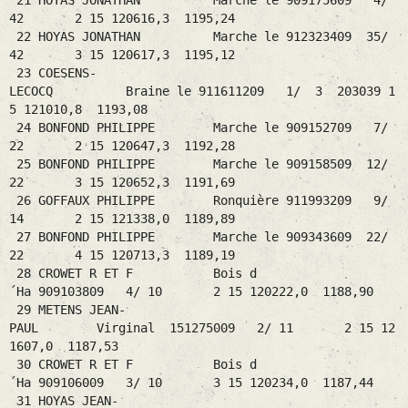
21 HOYAS JONATHAN Marche le 909175609 4/
42 2 15 120616,3 1195,24
22 HOYAS JONATHAN Marche le 912323409 35/
42 3 15 120617,3 1195,12
23 COESENS-
LECOCQ Braine le 911611209 1/ 3 203039 1
5 121010,8 1193,08
24 BONFOND PHILIPPE Marche le 909152709 7/
22 2 15 120647,3 1192,28
25 BONFOND PHILIPPE Marche le 909158509 12/
22 3 15 120652,3 1191,69
26 GOFFAUX PHILIPPE Ronquière 911993209 9/
14 2 15 121338,0 1189,89
27 BONFOND PHILIPPE Marche le 909343609 22/
22 4 15 120713,3 1189,19
28 CROWET R ET F Bois d
´Ha 909103809 4/ 10 2 15 120222,0 1188,90
29 METENS JEAN-
PAUL Virginal 151275009 2/ 11 2 15 12
1607,0 1187,53
30 CROWET R ET F Bois d
´Ha 909106009 3/ 10 3 15 120234,0 1187,44
31 HOYAS JEAN-