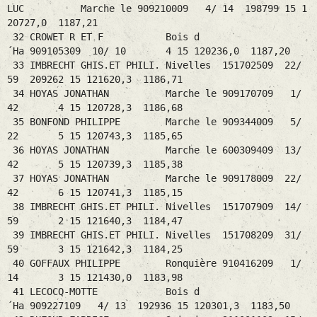
LUC Marche le 909210009 4/ 14 198799 15 1
20727,0 1187,21
32 CROWET R ET F Bois d
´Ha 909105309 10/ 10 4 15 120236,0 1187,20
33 IMBRECHT GHIS.ET PHILI. Nivelles 151702509 22/
59 209262 15 121620,3 1186,71
34 HOYAS JONATHAN Marche le 909170709 1/
42 4 15 120728,3 1186,68
35 BONFOND PHILIPPE Marche le 909344009 5/
22 5 15 120743,3 1185,65
36 HOYAS JONATHAN Marche le 600309409 13/
42 5 15 120739,3 1185,38
37 HOYAS JONATHAN Marche le 909178009 22/
42 6 15 120741,3 1185,15
38 IMBRECHT GHIS.ET PHILI. Nivelles 151707909 14/
59 2 15 121640,3 1184,47
39 IMBRECHT GHIS.ET PHILI. Nivelles 151708209 31/
59 3 15 121642,3 1184,25
40 GOFFAUX PHILIPPE Ronquière 910416209 1/
14 3 15 121430,0 1183,98
41 LECOCQ-MOTTE Bois d
´Ha 909227109 4/ 13 192936 15 120301,3 1183,50