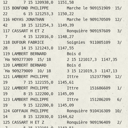
12 7 15 120938,0 1151,58
115 BONFOND PHILIPPE Marche le 909151909 15/
22 6 15 121253,3 1150,22
116 HOYAS JONATHAN Marche le 909170509 12/
42 18 15 121254,3 1149,39
117 CASSART H ET Z Ronquière 909197609 3/
7 4 15 122016,0 1148,27
118 DUFOUR FABRICE Soignies 911005109 3/
28 14 15 121243,0 1147,55
119 LAMBERT BERNARD Bois d
´Ha 909277309 15/ 18 2 15 121017,3 1147,35
120 LAMBERT BERNARD Bois d
´Ha 909279009 10/ 18 3 15 121019,3 1147,13
121 LAMBERT PHILIPPE Ittre 152377909 12/
19 7 15 122155,0 1145,61
122 LAMBERT PHILIPPE Ittre 151686609 1/
19 8 15 122200,0 1145,09
123 LAMBERT PHILIPPE Ittre 151286209 6/
19 9 15 122200,0 1145,09
124 GOFFAUX PHILIPPE Ronquière 910416309 10/
14 8 15 122030,0 1144,62
125 CASSART H ET Z Ronquière 909196409 2/