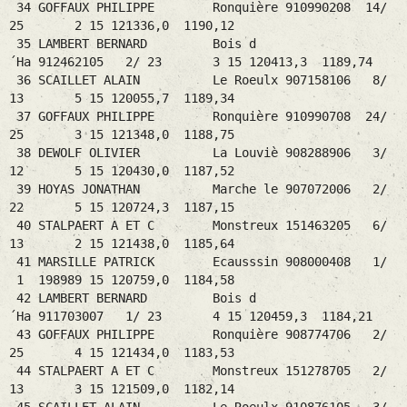
34 GOFFAUX PHILIPPE Ronquière 910990208 14/
25 2 15 121336,0 1190,12
35 LAMBERT BERNARD Bois d
´Ha 912462105 2/ 23 3 15 120413,3 1189,74
36 SCAILLET ALAIN Le Roeulx 907158106 8/
13 5 15 120055,7 1189,34
37 GOFFAUX PHILIPPE Ronquière 910990708 24/
25 3 15 121348,0 1188,75
38 DEWOLF OLIVIER La Louviè 908288906 3/
12 5 15 120430,0 1187,52
39 HOYAS JONATHAN Marche le 907072006 2/
22 5 15 120724,3 1187,15
40 STALPAERT A ET C Monstreux 151463205 6/
13 2 15 121438,0 1185,64
41 MARSILLE PATRICK Ecausssin 908000408 1/
1 198989 15 120759,0 1184,58
42 LAMBERT BERNARD Bois d
´Ha 911703007 1/ 23 4 15 120459,3 1184,21
43 GOFFAUX PHILIPPE Ronquière 908774706 2/
25 4 15 121434,0 1183,53
44 STALPAERT A ET C Monstreux 151278705 2/
13 3 15 121509,0 1182,14