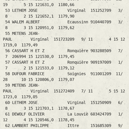
19 5 15 121631,0 1180,66
53 LETHEM JOSE Virginal 151252709 3/
8 2 15 121652,1 1179,90
54 WALEM ALBERT Ecaussinn 910440709 3/
8 3 15 120951,0 1179,62
55 METENS JEAN-
PAUL Virginal 151723209 9/ 11 4 15 12
1719,0 1179,49
56 CASSART H ET Z Ronquière 903288509 7/
7 206994 15 121530,0 1179,45
57 CASSART H ET Z Ronquière 909197009 1/
7 2 15 121533,0 1179,12
58 DUFOUR FABRICE Soignies 911001209 11/
28 10 15 120806,0 1179,07
59 METENS JEAN-
PAUL Virginal 151272409 7/ 11 5 15 12
1723,0 1179,05
60 LETHEM JOSE Virginal 151250909 6/
8 3 15 121703,1 1178,67
61 DEWOLF OLIVIER La Louviè 603424709 1/
12 4 15 120546,0 1178,45
62 LAMBERT PHILIPPE Ittre 151685309 9/