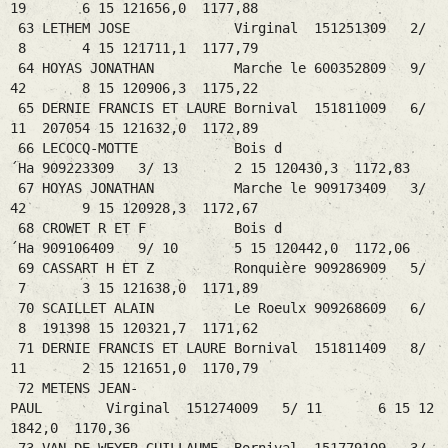
19 6 15 121656,0 1177,88
63 LETHEM JOSE Virginal 151251309 2/
8 4 15 121711,1 1177,79
64 HOYAS JONATHAN Marche le 600352809 9/
42 8 15 120906,3 1175,22
65 DERNIE FRANCIS ET LAURE Bornival 151811009 6/
11 207054 15 121632,0 1172,89
66 LECOCQ-MOTTE Bois d
´Ha 909223309 3/ 13 2 15 120430,3 1172,83
67 HOYAS JONATHAN Marche le 909173409 3/
42 9 15 120928,3 1172,67
68 CROWET R ET F Bois d
´Ha 909106409 9/ 10 5 15 120442,0 1172,06
69 CASSART H ET Z Ronquière 909286909 5/
7 3 15 121638,0 1171,89
70 SCAILLET ALAIN Le Roeulx 909268609 6/
8 191398 15 120321,7 1171,62
71 DERNIE FRANCIS ET LAURE Bornival 151811409 8/
11 2 15 121651,0 1170,79
72 METENS JEAN-
PAUL Virginal 151274009 5/ 11 6 15 12
1842,0 1170,36