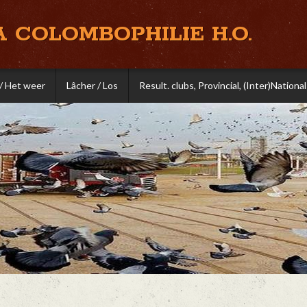
A COLOMBOPHILIE H.O.
/ Het weer
Lâcher / Los
Result. clubs, Provincial, (Inter)National