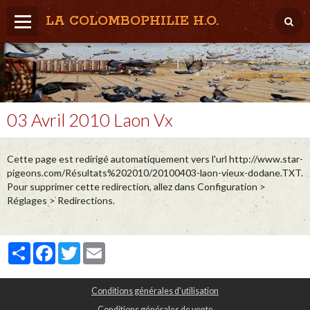
LA COLOMBOPHILIE H.O.
Home
Météo / Het weer
Lâcher / Los
03 Avril 2010 Laon Vx
Result. clubs, Provincial, (Inter)National
Cette page est redirigé automatiquement vers l'url http://www.star-
RFCB / KBDB
pigeons.com/Résultats%202010/20100403-laon-vieux-dodane.TXT.
Pour supprimer cette redirection, allez dans Configuration >
Réglages > Redirections.
Partager
Facebook
Twitter
Email
Conditions générales d'utilisation
Conditions générales de vente