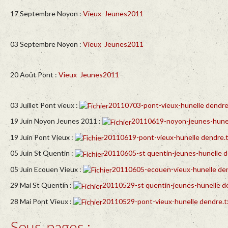
17 Septembre Noyon :
Vieux
Jeunes2011
03 Septembre Noyon :
Vieux
Jeunes2011
20 Août Pont :
Vieux
Jeunes2011
03 Juillet Pont vieux :
20110703-pont-vieux-hunelle dendre
19 Juin Noyon Jeunes 2011 :
20110619-noyon-jeunes-hunel
19 Juin Pont Vieux :
20110619-pont-vieux-hunelle dendre.
05 Juin St Quentin :
20110605-st quentin-jeunes-hunelle d
05 Juin Ecouen Vieux :
20110605-ecouen-vieux-hunelle den
29 Mai St Quentin :
20110529-st quentin-jeunes-hunelle d
28 Mai Pont Vieux :
20110529-pont-vieux-hunelle dendre.t
Sous-pages :