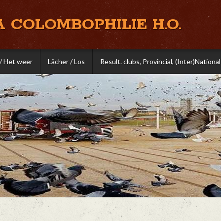
A COLOMBOPHILIE H.O.
/ Het weer
Lâcher / Los
Result. clubs, Provincial, (Inter)National