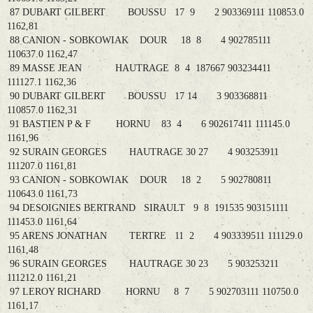
87 DUBART GILBERT BOUSSU 17 9 2 903369111 110853.0
1162,81
88 CANION - SOBKOWIAK DOUR 18 8 4 902785111
110637.0 1162,47
89 MASSE JEAN HAUTRAGE 8 4 187667 903234411
111127.1 1162,36
90 DUBART GILBERT BOUSSU 17 14 3 903368811
110857.0 1162,31
91 BASTIEN P & F HORNU 83 4 6 902617411 111145.0
1161,96
92 SURAIN GEORGES HAUTRAGE 30 27 4 903253911
111207.0 1161,81
93 CANION - SOBKOWIAK DOUR 18 2 5 902780811
110643.0 1161,73
94 DESOIGNIES BERTRAND SIRAULT 9 8 191535 903151111
111453.0 1161,64
95 ARENS JONATHAN TERTRE 11 2 4 903339511 111129.0
1161,48
96 SURAIN GEORGES HAUTRAGE 30 23 5 903253211
111212.0 1161,21
97 LEROY RICHARD HORNU 8 7 5 902703111 110750.0
1161,17