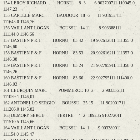
154 LEROY RICHARD HORNU 8 3 6 902700711 110945.0
1147,23
155 CAPELLE MARC BAUDOUR 18 6 11 901952411
111645.0 1146,76
156 VAILLANT LOGAN BOUSSU 14 11 8 903388111
111144.0 1146,66
157 BASTIEN P & F HORNU 83 42 19 902612811 111355.0
1146,60
158 BASTIEN P & F HORNU 83 53 20 902616211 111357.0
1146,38
159 BASTIEN P & F HORNU 83 24 21 902795911 111358.0
1146,26
160 BASTIEN P & F HORNU 83 66 22 902795111 111400.0
1146,03
161 LEURQUIN MARC POMMEROE 10 2 2 903336111
111059.1 1146,01
162 ANTONELLO SERGIO BOUSSU 25 15 11 902001711
111206.0 1145,82
163 DEMORY SERGE TERTRE 4 2 189235 910272011
111510.5 1145,66
164 VAILLANT LOGAN BOUSSU 14 1 9 903389011
111154.0 1145,47