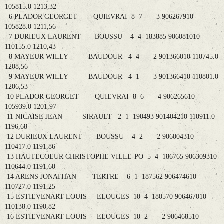
105815.0 1213,32
6 PLADOR GEORGET QUIEVRAI 8 7 3 906267910
105828.0 1211,56
7 DURIEUX LAURENT BOUSSU 4 4 183885 906081010
110155.0 1210,43
8 MAYEUR WILLY BAUDOUR 4 4 2 901366010 110745.0
1208,56
9 MAYEUR WILLY BAUDOUR 4 1 3 901366410 110801.0
1206,53
10 PLADOR GEORGET QUIEVRAI 8 6 4 906265610
105939.0 1201,97
11 NICAISE JEAN SIRAULT 2 1 190493 901404210 110911.0
1196,68
12 DURIEUX LAURENT BOUSSU 4 2 2 906004310
110417.0 1191,86
13 HAUTECOEUR CHRISTOPHE VILLE-PO 5 4 186765 906309310
110644.0 1191,60
14 ARENS JONATHAN TERTRE 6 1 187562 906474610
110727.0 1191,25
15 ESTIEVENART LOUIS ELOUGES 10 4 180570 906467010
110138.0 1190,82
16 ESTIEVENART LOUIS ELOUGES 10 2 2 906468510