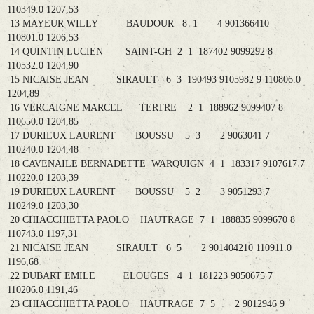
110349.0 1207,53
13 MAYEUR WILLY BAUDOUR 8 1 4 901366410
110801.0 1206,53
14 QUINTIN LUCIEN SAINT-GH 2 1 187402 9099292 8
110532.0 1204,90
15 NICAISE JEAN SIRAULT 6 3 190493 9105982 9 110806.0
1204,89
16 VERCAIGNE MARCEL TERTRE 2 1 188962 9099407 8
110650.0 1204,85
17 DURIEUX LAURENT BOUSSU 5 3 2 9063041 7
110240.0 1204,48
18 CAVENAILE BERNADETTE WARQUIGN 4 1 183317 9107617 7
110220.0 1203,39
19 DURIEUX LAURENT BOUSSU 5 2 3 9051293 7
110249.0 1203,30
20 CHIACCHIETTA PAOLO HAUTRAGE 7 1 188835 9099670 8
110743.0 1197,31
21 NICAISE JEAN SIRAULT 6 5 2 901404210 110911.0
1196,68
22 DUBART EMILE ELOUGES 4 1 181223 9050675 7
110206.0 1191,46
23 CHIACCHIETTA PAOLO HAUTRAGE 7 5 2 9012946 9