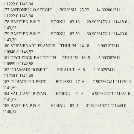
111222.0 1143,94
177 ANTONELLO SERGIO BOUSSU 25 22 14 902001311
111222.0 1143,94
178 BASTIEN P & F HORNU 83 16 29 902617611 111418.0
1143,93
179 BASTIEN P & F HORNU 83 50 30 902617211 111420.0
1143,70
180 STIEVENART FRANCIS THULIN 24 18 9 903197811
110940.0 1143,53
181 DECLERCK BAUDOUIN THULIN 18 5 5 903382611
110959.0 1142,98
182 DRAMAIX ROBERT SIRAULT 6 5 2 910257411
111730.0 1142,46
183 DUBART GILBERT BOUSSU 17 6 7 903367411 111150.0
1141,60
184 VAILLANT BRYAN HORNU 11 8 4 902677211 111351.0
1141,03
185 BASTIEN P & F HORNU 83 1 31 902610211 111449.0
1140,34
----------------------------------------------------------------------------