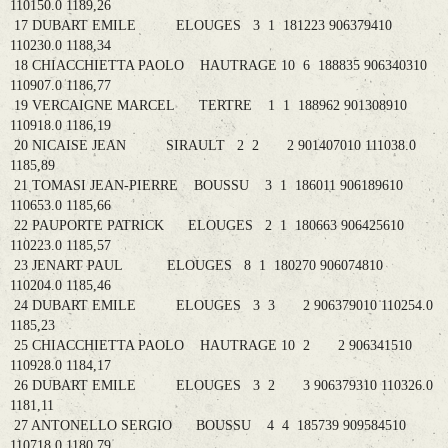
110150.0 1189,26
17 DUBART EMILE ELOUGES 3 1 181223 906379410
110230.0 1188,34
18 CHIACCHIETTA PAOLO HAUTRAGE 10 6 188835 906340310
110907.0 1186,77
19 VERCAIGNE MARCEL TERTRE 1 1 188962 901308910
110918.0 1186,19
20 NICAISE JEAN SIRAULT 2 2 2 901407010 111038.0
1185,89
21 TOMASI JEAN-PIERRE BOUSSU 3 1 186011 906189610
110653.0 1185,66
22 PAUPORTE PATRICK ELOUGES 2 1 180663 906425610
110223.0 1185,57
23 JENART PAUL ELOUGES 8 1 180270 906074810
110204.0 1185,46
24 DUBART EMILE ELOUGES 3 3 2 906379010 110254.0
1185,23
25 CHIACCHIETTA PAOLO HAUTRAGE 10 2 2 906341510
110928.0 1184,17
26 DUBART EMILE ELOUGES 3 2 3 906379310 110326.0
1181,11
27 ANTONELLO SERGIO BOUSSU 4 4 185739 909584510
110718.0 1180,79