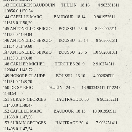
143 DECLERCK BAUDOUIN THULIN 18 16 4 903381311
110856.0 1150,54
144 CAPELLE MARC BAUDOUR 18 14 9 901952611
111615.0 1150,20
145 ANTONELLO SERGIO BOUSSU 25 6 8 902002211
111132.0 1149,84
146 ANTONELLO SERGIO BOUSSU 25 14 9 902002611
111134.0 1149,60
147 ANTONELLO SERGIO BOUSSU 25 5 10 902001811
111135.0 1149,48
148 CARLIER MICHEL HERCHIES 20 9 2 910274511
112004.0 1148,72
149 HONORE CLAUDE BOUSSU 13 10 4 902626311
111151.0 1148,70
150 DE SY ERIC THULIN 24 6 13 903342411 111224.0
1148,54
151 SURAIN GEORGES HAUTRAGE 30 30 6 903252211
111400.0 1148,47
152 CAPELLE MARC BAUDOUR 18 13 10 901950911
111638.0 1147,56
153 SURAIN GEORGES HAUTRAGE 30 4 7 903251411
111408.0 1147,54