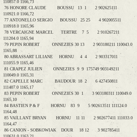
110857.0 1166,73
76 HONORE CLAUDE BOUSSU 13 1 2 902625111
110921.0 1166,72
77 ANTONELLO SERGIO BOUSSU 25 25 4 902005511
110918.0 1165,96
78 VERCAIGNE MARCEL TERTRE 7 5 2 910267211
111204.0 1165,94
79 PEPIN ROBERT ONNEZIES 30 13 2 903180211 110043.0
1165,88
80 ABRASSART LILIANE HORNU 4 4 2 903317011
111055.9 1165,46
81 CRAPEZ JULIEN ONNEZIES 9 9 175749 903149211
110049.0 1165,31
82 CAPELLE MARC BAUDOUR 18 2 6 427450811
111407.0 1165,17
83 PEPIN ROBERT ONNEZIES 30 1 3 903180311 110049.0
1165,10
84 BASTIEN P & F HORNU 83 9 5 902613511 111124.0
1164,48
85 VAILLANT BRYAN HORNU 11 11 2 902677411 111033.0
1164,47
86 CANION - SOBKOWIAK DOUR 18 12 3 902785411
110631.0 1163,21