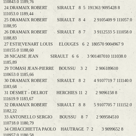
110843.0 1189,76
24 DRAMAIX ROBERT SIRAULT 8 5 191363 9095428 8
111053.0 1189,44
25 DRAMAIX ROBERT SIRAULT 8 4 2 9105409 9 111057.0
1188,95
26 DRAMAIX ROBERT SIRAULT 8 7 3 9112533 5 111058.0
1188,83
27 ESTIEVENART LOUIS ELOUGES 6 2 180570 9004967 9
110155.0 1188,60
28 NICAISE JEAN SIRAULT 6 6 3 901407010 111038.0
1185,89
29 TOMASI JEAN-PIERRE BOUSSU 3 2 2 906189610
110653.0 1185,66
30 DRAMAIX ROBERT SIRAULT 8 2 4 9107719 7 111140.0
1183,68
31 DESMET - DELROT HERCHIES 11 2 2 9096158 8
111619.9 1183,67
32 DRAMAIX ROBERT SIRAULT 8 8 5 9107705 7 111152.0
1182,22
33 ANTONELLO SERGIO BOUSSU 8 7 2 909584510
110718.0 1180,79
34 CHIACCHIETTA PAOLO HAUTRAGE 7 2 3 9099652 8
110957.0 1180,58