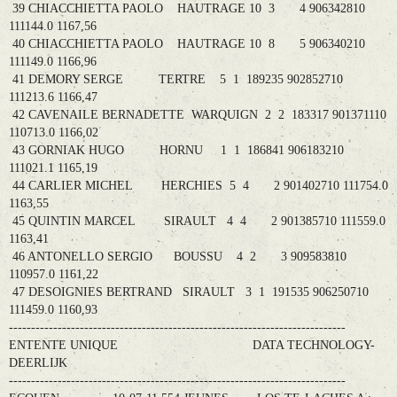
39 CHIACCHIETTA PAOLO HAUTRAGE 10 3 4 906342810
111144.0 1167,56
40 CHIACCHIETTA PAOLO HAUTRAGE 10 8 5 906340210
111149.0 1166,96
41 DEMORY SERGE TERTRE 5 1 189235 902852710
111213.6 1166,47
42 CAVENAILE BERNADETTE WARQUIGN 2 2 183317 901371110
110713.0 1166,02
43 GORNIAK HUGO HORNU 1 1 186841 906183210
111021.1 1165,19
44 CARLIER MICHEL HERCHIES 5 4 2 901402710 111754.0
1163,55
45 QUINTIN MARCEL SIRAULT 4 4 2 901385710 111559.0
1163,41
46 ANTONELLO SERGIO BOUSSU 4 2 3 909583810
110957.0 1161,22
47 DESOIGNIES BERTRAND SIRAULT 3 1 191535 906250710
111459.0 1160,93
----------------------------------------------------------------------------
ENTENTE UNIQUE DATA TECHNOLOGY-
DEERLIJK
----------------------------------------------------------------------------