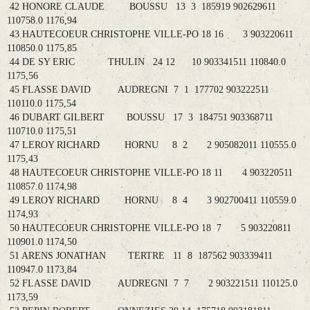
42 HONORE CLAUDE BOUSSU 13 3 185919 902629611
110758.0 1176,94
43 HAUTECOEUR CHRISTOPHE VILLE-PO 18 16 3 903220611
110850.0 1175,85
44 DE SY ERIC THULIN 24 12 10 903341511 110840.0
1175,56
45 FLASSE DAVID AUDREGNI 7 1 177702 903222511
110110.0 1175,54
46 DUBART GILBERT BOUSSU 17 3 184751 903368711
110710.0 1175,51
47 LEROY RICHARD HORNU 8 2 2 905082011 110555.0
1175,43
48 HAUTECOEUR CHRISTOPHE VILLE-PO 18 11 4 903220511
110857.0 1174,98
49 LEROY RICHARD HORNU 8 4 3 902700411 110559.0
1174,93
50 HAUTECOEUR CHRISTOPHE VILLE-PO 18 7 5 903220811
110901.0 1174,50
51 ARENS JONATHAN TERTRE 11 8 187562 903339411
110947.0 1173,84
52 FLASSE DAVID AUDREGNI 7 7 2 903221511 110125.0
1173,59