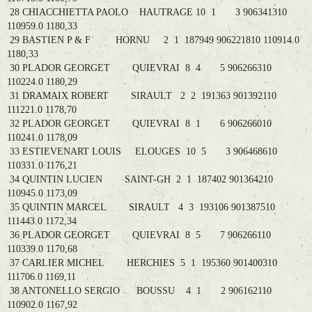
28 CHIACCHIETTA PAOLO HAUTRAGE 10 1 3 906341310
110959.0 1180,33
29 BASTIEN P & F HORNU 2 1 187949 906221810 110914.0
1180,33
30 PLADOR GEORGET QUIEVRAI 8 4 5 906266310
110224.0 1180,29
31 DRAMAIX ROBERT SIRAULT 2 2 191363 901392110
111221.0 1178,70
32 PLADOR GEORGET QUIEVRAI 8 1 6 906266010
110241.0 1178,09
33 ESTIEVENART LOUIS ELOUGES 10 5 3 906468610
110331.0 1176,21
34 QUINTIN LUCIEN SAINT-GH 2 1 187402 901364210
110945.0 1173,09
35 QUINTIN MARCEL SIRAULT 4 3 193106 901387510
111443.0 1172,34
36 PLADOR GEORGET QUIEVRAI 8 5 7 906266110
110339.0 1170,68
37 CARLIER MICHEL HERCHIES 5 1 195360 901400310
111706.0 1169,11
38 ANTONELLO SERGIO BOUSSU 4 1 2 906162110
110902.0 1167,92