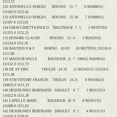
1153,53
132 ANTONELLO SERGIO BOUSSU 25 7 6 902000511
111102.0 1153,42
133 ANTONELLO SERGIO BOUSSU 25 18 7 619490111
111107.0 1152,81
134 CHIACCHIETTA PAOLO HAUTRAGE 7 1 2 903357011
111353.0 1152,25
135 HONORE CLAUDE BOUSSU 13 4 3 902629311
111124.0 1151,91
136 BASTIEN P & F HORNU 83 83 18 902797011 111310.0
1151,88
137 MAYEUR WILLY BAUDOUR 11 7 190652 910298111
111532.0 1151,73
138 DE SY ERIC THULIN 24 19 12 903345511 111159.0
1151,48
139 STIEVENART FRANCIS THULIN 24 21 8 903194211
110835.0 1151,33
140 DESOIGNIES BERTRAND SIRAULT 9 7 3 903152211
111622.0 1151,28
141 CAPELLE MARC BAUDOUR 18 9 8 901951311
111608.0 1151,02
142 DESOIGNIES BERTRAND SIRAULT 9 1 4 903151311
111626.0 1150,81