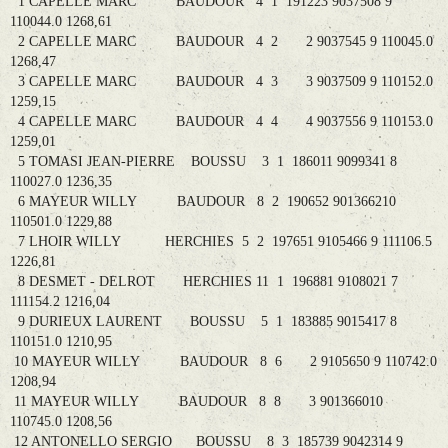
1 CAPELLE MARC BAUDOUR 4 1 191223 9037508 9
110044.0 1268,61
2 CAPELLE MARC BAUDOUR 4 2 2 9037545 9 110045.0
1268,47
3 CAPELLE MARC BAUDOUR 4 3 3 9037509 9 110152.0
1259,15
4 CAPELLE MARC BAUDOUR 4 4 4 9037556 9 110153.0
1259,01
5 TOMASI JEAN-PIERRE BOUSSU 3 1 186011 9099341 8
110027.0 1236,35
6 MAYEUR WILLY BAUDOUR 8 2 190652 901366210
110501.0 1229,88
7 LHOIR WILLY HERCHIES 5 2 197651 9105466 9 111106.5
1226,81
8 DESMET - DELROT HERCHIES 11 1 196881 9108021 7
111154.2 1216,04
9 DURIEUX LAURENT BOUSSU 5 1 183885 9015417 8
110151.0 1210,95
10 MAYEUR WILLY BAUDOUR 8 6 2 9105650 9 110742.0
1208,94
11 MAYEUR WILLY BAUDOUR 8 8 3 901366010
110745.0 1208,56
12 ANTONELLO SERGIO BOUSSU 8 3 185739 9042314 9