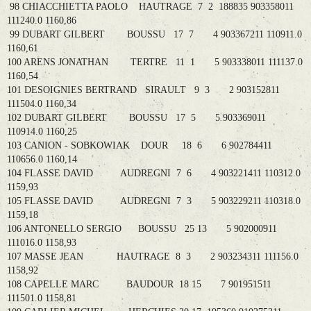
98 CHIACCHIETTA PAOLO HAUTRAGE 7 2 188835 903358011
111240.0 1160,86
99 DUBART GILBERT BOUSSU 17 7 4 903367211 110911.0
1160,61
100 ARENS JONATHAN TERTRE 11 1 5 903338011 111137.0
1160,54
101 DESOIGNIES BERTRAND SIRAULT 9 3 2 903152811
111504.0 1160,34
102 DUBART GILBERT BOUSSU 17 5 5 903369011
110914.0 1160,25
103 CANION - SOBKOWIAK DOUR 18 6 6 902784411
110656.0 1160,14
104 FLASSE DAVID AUDREGNI 7 6 4 903221411 110312.0
1159,93
105 FLASSE DAVID AUDREGNI 7 3 5 903229211 110318.0
1159,18
106 ANTONELLO SERGIO BOUSSU 25 13 5 902000911
111016.0 1158,93
107 MASSE JEAN HAUTRAGE 8 3 2 903234311 111156.0
1158,92
108 CAPELLE MARC BAUDOUR 18 15 7 901951511
111501.0 1158,81