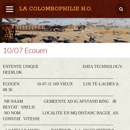
LA COLOMBOPHILIE H.O.
Home
Météo / Het weer
Lâcher / Los
10/07 Ecouen
Result. clubs, Provincial, (Inter)National
ENTENTE UNIQUE DATA TECHNOLOGY-
RFCB / KBDB
DEERLIJK
----------------------------------------------------------------------------
ECOUEN 10-07-11 169 VIEUX LOS TE-LACHES A :
08.30
----------------------------------------------------------------------------
NR NAAM GEMEENTE AD IG AFSTAND RING JR
BESTAT SNELH.
NO NOM LOCALITE EN MQ DISTANC BAGUE AN
CONSTAT VITESSE
----------------------------------------------------------------------------