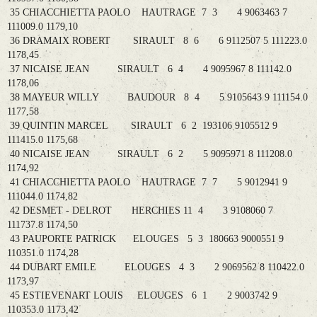
35 CHIACCHIETTA PAOLO HAUTRAGE 7 3 4 9063463 7
111009.0 1179,10
36 DRAMAIX ROBERT SIRAULT 8 6 6 9112507 5 111223.0
1178,45
37 NICAISE JEAN SIRAULT 6 4 4 9095967 8 111142.0
1178,06
38 MAYEUR WILLY BAUDOUR 8 4 5 9105643 9 111154.0
1177,58
39 QUINTIN MARCEL SIRAULT 6 2 193106 9105512 9
111415.0 1175,68
40 NICAISE JEAN SIRAULT 6 2 5 9095971 8 111208.0
1174,92
41 CHIACCHIETTA PAOLO HAUTRAGE 7 7 5 9012941 9
111044.0 1174,82
42 DESMET - DELROT HERCHIES 11 4 3 9108060 7
111737.8 1174,50
43 PAUPORTE PATRICK ELOUGES 5 3 180663 9000551 9
110351.0 1174,28
44 DUBART EMILE ELOUGES 4 3 2 9069562 8 110422.0
1173,97
45 ESTIEVENART LOUIS ELOUGES 6 1 2 9003742 9
110353.0 1173,42