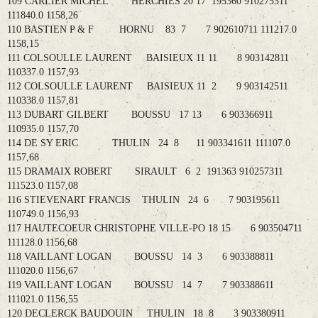
109 CARLIER MICHEL HERCHIES 20 17 195360 910275311
111840.0 1158,26
110 BASTIEN P & F HORNU 83 7 7 902610711 111217.0
1158,15
111 COLSOULLE LAURENT BAISIEUX 11 11 8 903142811
110337.0 1157,93
112 COLSOULLE LAURENT BAISIEUX 11 2 9 903142511
110338.0 1157,81
113 DUBART GILBERT BOUSSU 17 13 6 903366911
110935.0 1157,70
114 DE SY ERIC THULIN 24 8 11 903341611 111107.0
1157,68
115 DRAMAIX ROBERT SIRAULT 6 2 191363 910257311
111523.0 1157,08
116 STIEVENART FRANCIS THULIN 24 6 7 903195611
110749.0 1156,93
117 HAUTECOEUR CHRISTOPHE VILLE-PO 18 15 6 903504711
111128.0 1156,68
118 VAILLANT LOGAN BOUSSU 14 3 6 903388811
111020.0 1156,67
119 VAILLANT LOGAN BOUSSU 14 7 7 903388611
111021.0 1156,55
120 DECLERCK BAUDOUIN THULIN 18 8 3 903380911