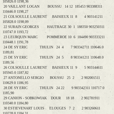
105826.0 1198,36
20 VAILLANT LOGAN BOUSSU 14 12 185453 903388311
110446.0 1198,27
21 COLSOULLE LAURENT BAISIEUX 11 8 4 903141211
105828.0 1198,09
22 SURAIN GEORGES HAUTRAGE 30 1 188350 903250311
110747.0 1193,72
23 LEURQUIN MARC POMMEROE 10 6 184490 903333211
110448.1 1191,78
24 DE SY ERIC THULIN 24 4 7 903342711 110646.0
1189,81
25 DE SY ERIC THULIN 24 5 8 903341211 110648.0
1189,56
26 COLSOULLE LAURENT BAISIEUX 11 9 5 903144611
105945.0 1187,82
27 ANTONELLO SERGIO BOUSSU 25 2 2 902001511
110629.0 1186,95
28 DE SY ERIC THULIN 24 22 9 903342311 110717.0
1185,90
29 CANION - SOBKOWIAK DOUR 18 18 2 902781911
110340.0 1184,80
30 ESTIEVENART LOUIS ELOUGES 7 2 2 903260611
110228.0 1184,31