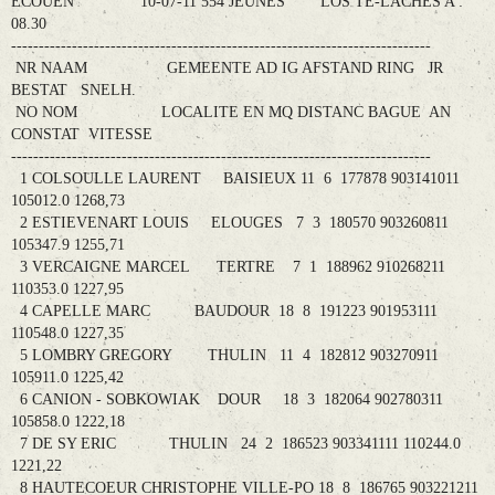
ECOUEN 10-07-11 554 JEUNES LOS TE-LACHES A :
08.30
----------------------------------------------------------------------------
NR NAAM GEMEENTE AD IG AFSTAND RING JR
BESTAT SNELH.
NO NOM LOCALITE EN MQ DISTANC BAGUE AN
CONSTAT VITESSE
----------------------------------------------------------------------------
1 COLSOULLE LAURENT BAISIEUX 11 6 177878 903141011
105012.0 1268,73
2 ESTIEVENART LOUIS ELOUGES 7 3 180570 903260811
105347.9 1255,71
3 VERCAIGNE MARCEL TERTRE 7 1 188962 910268211
110353.0 1227,95
4 CAPELLE MARC BAUDOUR 18 8 191223 901953111
110548.0 1227,35
5 LOMBRY GREGORY THULIN 11 4 182812 903270911
105911.0 1225,42
6 CANION - SOBKOWIAK DOUR 18 3 182064 902780311
105858.0 1222,18
7 DE SY ERIC THULIN 24 2 186523 903341111 110244.0
1221,22
8 HAUTECOEUR CHRISTOPHE VILLE-PO 18 8 186765 903221211