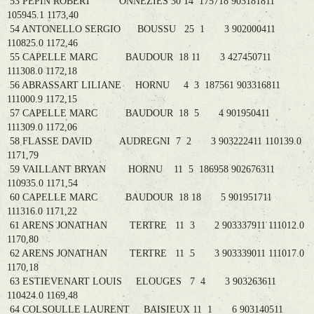
53 PEPIN ROBERT ONNEZIES 30 14 175718 903181811
105945.1 1173,40
54 ANTONELLO SERGIO BOUSSU 25 1 3 902000411
110825.0 1172,46
55 CAPELLE MARC BAUDOUR 18 11 3 427450711
111308.0 1172,18
56 ABRASSART LILIANE HORNU 4 3 187561 903316811
111000.9 1172,15
57 CAPELLE MARC BAUDOUR 18 5 4 901950411
111309.0 1172,06
58 FLASSE DAVID AUDREGNI 7 2 3 903222411 110139.0
1171,79
59 VAILLANT BRYAN HORNU 11 5 186958 902676311
110935.0 1171,54
60 CAPELLE MARC BAUDOUR 18 18 5 901951711
111316.0 1171,22
61 ARENS JONATHAN TERTRE 11 3 2 903337911 111012.0
1170,80
62 ARENS JONATHAN TERTRE 11 5 3 903339011 111017.0
1170,18
63 ESTIEVENART LOUIS ELOUGES 7 4 3 903263611
110424.0 1169,48
64 COLSOULLE LAURENT BAISIEUX 11 1 6 903140511