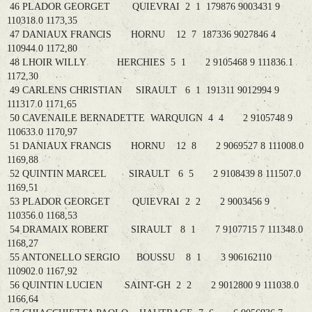
46 PLADOR GEORGET QUIEVRAI 2 1 179876 9003431 9
110318.0 1173,35
47 DANIAUX FRANCIS HORNU 12 7 187336 9027846 4
110944.0 1172,80
48 LHOIR WILLY HERCHIES 5 1 2 9105468 9 111836.1
1172,30
49 CARLENS CHRISTIAN SIRAULT 6 1 191311 9012994 9
111317.0 1171,65
50 CAVENAILE BERNADETTE WARQUIGN 4 4 2 9105748 9
110633.0 1170,97
51 DANIAUX FRANCIS HORNU 12 8 2 9069527 8 111008.0
1169,88
52 QUINTIN MARCEL SIRAULT 6 5 2 9108439 8 111507.0
1169,51
53 PLADOR GEORGET QUIEVRAI 2 2 2 9003456 9
110356.0 1168,53
54 DRAMAIX ROBERT SIRAULT 8 1 7 9107715 7 111348.0
1168,27
55 ANTONELLO SERGIO BOUSSU 8 1 3 906162110
110902.0 1167,92
56 QUINTIN LUCIEN SAINT-GH 2 2 2 9012800 9 111038.0
1166,64