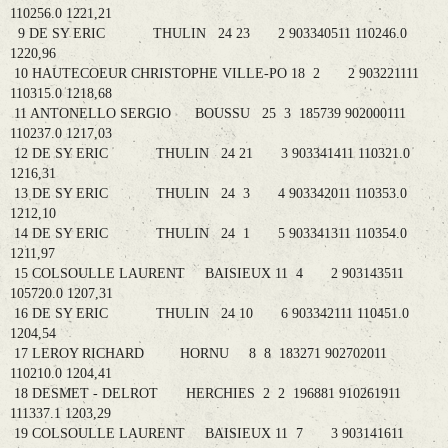
110256.0 1221,21
9 DE SY ERIC THULIN 24 23 2 903340511 110246.0
1220,96
10 HAUTECOEUR CHRISTOPHE VILLE-PO 18 2 2 903221111
110315.0 1218,68
11 ANTONELLO SERGIO BOUSSU 25 3 185739 902000111
110237.0 1217,03
12 DE SY ERIC THULIN 24 21 3 903341411 110321.0
1216,31
13 DE SY ERIC THULIN 24 3 4 903342011 110353.0
1212,10
14 DE SY ERIC THULIN 24 1 5 903341311 110354.0
1211,97
15 COLSOULLE LAURENT BAISIEUX 11 4 2 903143511
105720.0 1207,31
16 DE SY ERIC THULIN 24 10 6 903342111 110451.0
1204,54
17 LEROY RICHARD HORNU 8 8 183271 902702011
110210.0 1204,41
18 DESMET - DELROT HERCHIES 2 2 196881 910261911
111337.1 1203,29
19 COLSOULLE LAURENT BAISIEUX 11 7 3 903141611