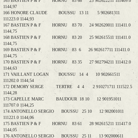
165 BASTIEN P & F HORNU 83 68 23 902622211 111409.0
1144,97
166 HONORE CLAUDE BOUSSU 13 11 5 902681311
111223.0 1144,93
167 BASTIEN P & F HORNU 83 70 24 902620011 111411.0
1144,75
168 BASTIEN P & F HORNU 83 20 25 902615511 111411.0
1144,75
169 BASTIEN P & F HORNU 83 6 26 902617711 111411.0
1144,75
170 BASTIEN P & F HORNU 83 35 27 902794211 111412.0
1144,63
171 VAILLANT LOGAN BOUSSU 14 4 10 902661511
111202.0 1144,54
172 DEMORY SERGE TERTRE 4 4 2 910271711 111522.5
1144,28
173 CAPELLE MARC BAUDOUR 18 10 12 901951011
111707.0 1144,25
174 ANTONELLO SERGIO BOUSSU 25 10 12 902001011
111221.0 1144,06
175 BASTIEN P & F HORNU 83 61 28 902615211 111417.0
1144,05
176 ANTONELLO SERGIO BOUSSU 25 11 13 902000611