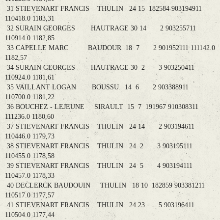
31 STIEVENART FRANCIS THULIN 24 15 182584 903194911
110418.0 1183,31
32 SURAIN GEORGES HAUTRAGE 30 14 2 903255711
110914.0 1182,85
33 CAPELLE MARC BAUDOUR 18 7 2 901952111 111142.0
1182,57
34 SURAIN GEORGES HAUTRAGE 30 2 3 903250411
110924.0 1181,61
35 VAILLANT LOGAN BOUSSU 14 6 2 903388911
110700.0 1181,22
36 BOUCHEZ - LEJEUNE SIRAULT 15 7 191967 910308311
111236.0 1180,60
37 STIEVENART FRANCIS THULIN 24 14 2 903194611
110446.0 1179,73
38 STIEVENART FRANCIS THULIN 24 2 3 903195111
110455.0 1178,58
39 STIEVENART FRANCIS THULIN 24 5 4 903194111
110457.0 1178,33
40 DECLERCK BAUDOUIN THULIN 18 10 182859 903381211
110517.0 1177,57
41 STIEVENART FRANCIS THULIN 24 23 5 903196411
110504.0 1177,44