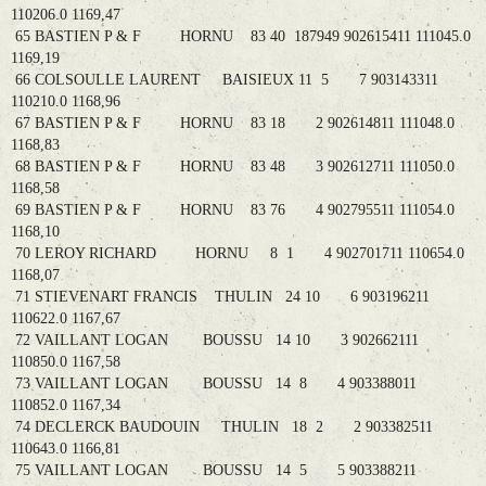
110206.0 1169,47
65 BASTIEN P & F HORNU 83 40 187949 902615411 111045.0
1169,19
66 COLSOULLE LAURENT BAISIEUX 11 5 7 903143311
110210.0 1168,96
67 BASTIEN P & F HORNU 83 18 2 902614811 111048.0
1168,83
68 BASTIEN P & F HORNU 83 48 3 902612711 111050.0
1168,58
69 BASTIEN P & F HORNU 83 76 4 902795511 111054.0
1168,10
70 LEROY RICHARD HORNU 8 1 4 902701711 110654.0
1168,07
71 STIEVENART FRANCIS THULIN 24 10 6 903196211
110622.0 1167,67
72 VAILLANT LOGAN BOUSSU 14 10 3 902662111
110850.0 1167,58
73 VAILLANT LOGAN BOUSSU 14 8 4 903388011
110852.0 1167,34
74 DECLERCK BAUDOUIN THULIN 18 2 2 903382511
110643.0 1166,81
75 VAILLANT LOGAN BOUSSU 14 5 5 903388211