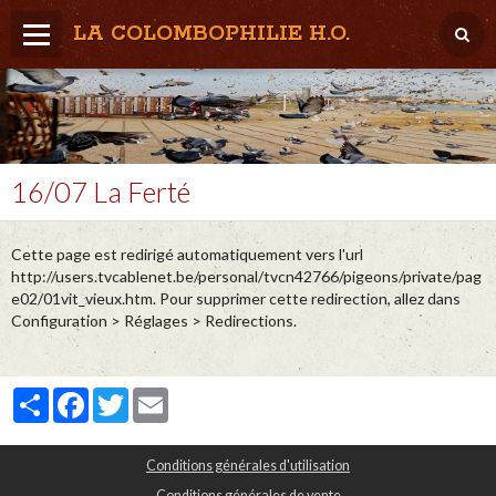
LA COLOMBOPHILIE H.O.
Home
Météo / Het weer
Lâcher / Los
16/07 La Ferté
Result. clubs, Provincial, (Inter)National
Cette page est redirigé automatiquement vers l'url
RFCB / KBDB
http://users.tvcablenet.be/personal/tvcn42766/pigeons/private/pag
e02/01vit_vieux.htm. Pour supprimer cette redirection, allez dans
Configuration > Réglages > Redirections.
Partager
Facebook
Twitter
Email
Conditions générales d'utilisation
Conditions générales de vente