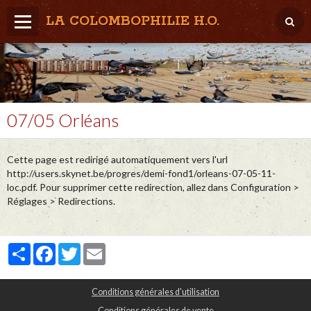
LA COLOMBOPHILIE H.O.
Home
Météo / Het weer
Lâcher / Los
07/05 Orléans
Result. clubs, Provincial, (Inter)National
Cette page est redirigé automatiquement vers l'url
RFCB / KBDB
http://users.skynet.be/progres/demi-fond1/orleans-07-05-11-
loc.pdf. Pour supprimer cette redirection, allez dans Configuration >
Réglages > Redirections.
Partager
Facebook
Twitter
Email
Conditions générales d'utilisation
Conditions générales de vente