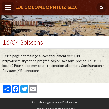
LA COLOMBOPHILIE H.O.
Home
Météo / Het weer
Lâcher / Los
16/04 Soissons
Result. clubs, Provincial, (Inter)National
Cette page est redirigé automatiquement vers l'url
RFCB / KBDB
http://users.skynet.be/progres/topic3/soissons-presse-16-04-11-
loc.pdf. Pour supprimer cette redirection, allez dans Configuration >
Réglages > Redirections.
Partager
Facebook
Twitter
Email
Conditions générales d'utilisation
Conditions générales de vente