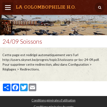
LA COLOMBOPHILIE H.O.
Home
Météo / Het weer
Lâcher / Los
24/09 Soissons
Result. clubs, Provincial, (Inter)National
Cette page est redirigé automatiquement vers l'url
RFCB / KBDB
http://users.skynet.be/progres/topic3/soissons-pr-loc-24-09.pdf.
Pour supprimer cette redirection, allez dans Configuration >
Réglages > Redirections.
Partager
Facebook
Twitter
Email
Conditions générales d'utilisation
Conditions générales de vente