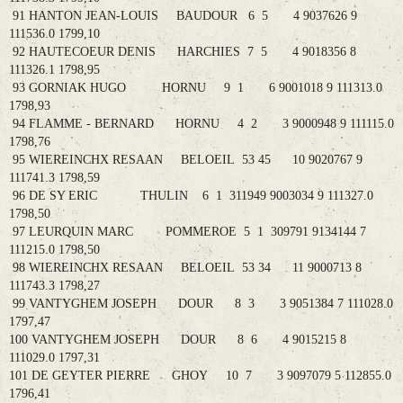
91 HANTON JEAN-LOUIS BAUDOUR 6 5 4 9037626 9
111536.0 1799,10
92 HAUTECOEUR DENIS HARCHIES 7 5 4 9018356 8
111326.1 1798,95
93 GORNIAK HUGO HORNU 9 1 6 9001018 9 111313.0
1798,93
94 FLAMME - BERNARD HORNU 4 2 3 9000948 9 111115.0
1798,76
95 WIEREINCHX RESAAN BELOEIL 53 45 10 9020767 9
111741.3 1798,59
96 DE SY ERIC THULIN 6 1 311949 9003034 9 111327.0
1798,50
97 LEURQUIN MARC POMMEROE 5 1 309791 9134144 7
111215.0 1798,50
98 WIEREINCHX RESAAN BELOEIL 53 34 11 9000713 8
111743.3 1798,27
99 VANTYGHEM JOSEPH DOUR 8 3 3 9051384 7 111028.0
1797,47
100 VANTYGHEM JOSEPH DOUR 8 6 4 9015215 8
111029.0 1797,31
101 DE GEYTER PIERRE GHOY 10 7 3 9097079 5 112855.0
1796,41