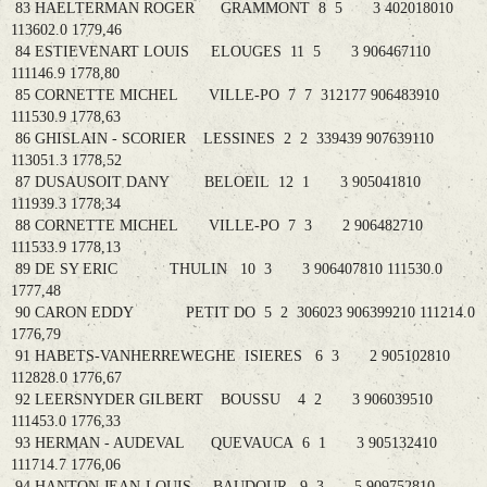
83 HAELTERMAN ROGER GRAMMONT 8 5 3 402018010
113602.0 1779,46
84 ESTIEVENART LOUIS ELOUGES 11 5 3 906467110
111146.9 1778,80
85 CORNETTE MICHEL VILLE-PO 7 7 312177 906483910
111530.9 1778,63
86 GHISLAIN - SCORIER LESSINES 2 2 339439 907639110
113051.3 1778,52
87 DUSAUSOIT DANY BELOEIL 12 1 3 905041810
111939.3 1778,34
88 CORNETTE MICHEL VILLE-PO 7 3 2 906482710
111533.9 1778,13
89 DE SY ERIC THULIN 10 3 3 906407810 111530.0
1777,48
90 CARON EDDY PETIT DO 5 2 306023 906399210 111214.0
1776,79
91 HABETS-VANHERREWEGHE ISIERES 6 3 2 905102810
112828.0 1776,67
92 LEERSNYDER GILBERT BOUSSU 4 2 3 906039510
111453.0 1776,33
93 HERMAN - AUDEVAL QUEVAUCA 6 1 3 905132410
111714.7 1776,06
94 HANTON JEAN-LOUIS BAUDOUR 9 3 5 909752810