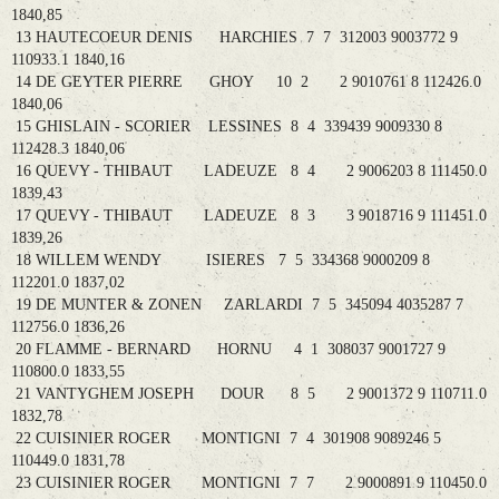
1840,85
13 HAUTECOEUR DENIS HARCHIES 7 7 312003 9003772 9
110933.1 1840,16
14 DE GEYTER PIERRE GHOY 10 2 2 9010761 8 112426.0
1840,06
15 GHISLAIN - SCORIER LESSINES 8 4 339439 9009330 8
112428.3 1840,06
16 QUEVY - THIBAUT LADEUZE 8 4 2 9006203 8 111450.0
1839,43
17 QUEVY - THIBAUT LADEUZE 8 3 3 9018716 9 111451.0
1839,26
18 WILLEM WENDY ISIERES 7 5 334368 9000209 8
112201.0 1837,02
19 DE MUNTER & ZONEN ZARLARDI 7 5 345094 4035287 7
112756.0 1836,26
20 FLAMME - BERNARD HORNU 4 1 308037 9001727 9
110800.0 1833,55
21 VANTYGHEM JOSEPH DOUR 8 5 2 9001372 9 110711.0
1832,78
22 CUISINIER ROGER MONTIGNI 7 4 301908 9089246 5
110449.0 1831,78
23 CUISINIER ROGER MONTIGNI 7 7 2 9000891 9 110450.0