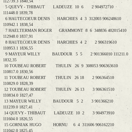
112739.3 1840,54
5 QUEVY - THIBAUT LADEUZE 10 6 2 904972710
111448.0 1839,78
6 HAUTECOEUR DENIS HARCHIES 4 3 312003 906248610
110942.1 1838,54
7 HAELTERMAN ROGER GRAMMONT 8 6 348836 402015410
112948.0 1837,91
8 HAUTECOEUR DENIS HARCHIES 4 2 2 906319610
110953.1 1836,55
9 MAYEUR WILLY BAUDOUR 5 5 2 901366010 111211.0
1832,35
10 TOUBEAU ROBERT THULIN 26 9 308053 906363610
110817.0 1830,56
11 TOUBEAU ROBERT THULIN 26 18 2 906364510
110829.0 1828,39
12 TOUBEAU ROBERT THULIN 26 13 3 906361510
110834.0 1827,47
13 MAYEUR WILLY BAUDOUR 5 2 3 901366210
111239.0 1827,41
14 QUEVY - THIBAUT LADEUZE 10 2 3 904973910
111604.0 1826,55
15 GORNIAK HUGO HORNU 6 4 311606 906162210
111042.0 1825,45