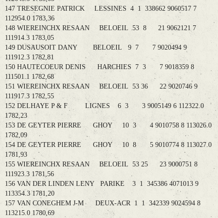
147 TRESEGNIE PATRICK LESSINES 4 1 338662 9060517 7
112954.0 1783,36
148 WIEREINCHX RESAAN BELOEIL 53 8 21 9062121 7
111914.3 1783,05
149 DUSAUSOIT DANY BELOEIL 9 7 7 9020494 9
111912.3 1782,81
150 HAUTECOEUR DENIS HARCHIES 7 3 7 9018359 8
111501.1 1782,68
151 WIEREINCHX RESAAN BELOEIL 53 36 22 9020746 9
111917.3 1782,55
152 DELHAYE P & F LIGNES 6 3 3 9005149 6 112322.0
1782,23
153 DE GEYTER PIERRE GHOY 10 3 4 9010758 8 113026.0
1782,09
154 DE GEYTER PIERRE GHOY 10 8 5 9010774 8 113027.0
1781,93
155 WIEREINCHX RESAAN BELOEIL 53 25 23 9000751 8
111923.3 1781,56
156 VAN DER LINDEN LENY PARIKE 3 1 345386 4071013 9
113354.3 1781,20
157 VAN CONEGHEM J-M DEUX-ACR 1 1 342339 9024594 8
113215.0 1780,69