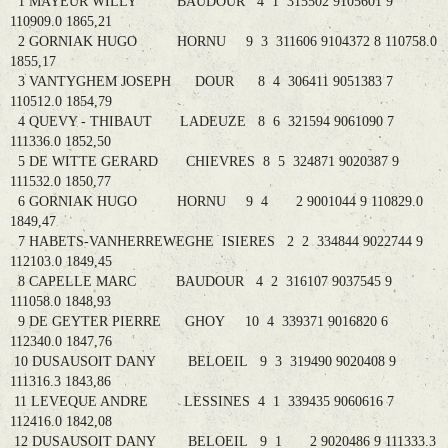
1 MAYEUR WILLY BAUDOUR 4 1 315502 9105601 9
110909.0 1865,21
2 GORNIAK HUGO HORNU 9 3 311606 9104372 8 110758.0
1855,17
3 VANTYGHEM JOSEPH DOUR 8 4 306411 9051383 7
110512.0 1854,79
4 QUEVY - THIBAUT LADEUZE 8 6 321594 9061090 7
111336.0 1852,50
5 DE WITTE GERARD CHIEVRES 8 5 324871 9020387 9
111532.0 1850,77
6 GORNIAK HUGO HORNU 9 4 2 9001044 9 110829.0
1849,47
7 HABETS-VANHERREWEGHE ISIERES 2 2 334844 9022744 9
112103.0 1849,45
8 CAPELLE MARC BAUDOUR 4 2 316107 9037545 9
111058.0 1848,93
9 DE GEYTER PIERRE GHOY 10 4 339371 9016820 6
112340.0 1847,76
10 DUSAUSOIT DANY BELOEIL 9 3 319490 9020408 9
111316.3 1843,86
11 LEVEQUE ANDRE LESSINES 4 1 339435 9060616 7
112416.0 1842,08
12 DUSAUSOIT DANY BELOEIL 9 1 2 9020486 9 111333.3