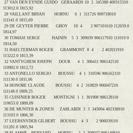
27 VAN DEN EYNDE GUIDO GERAARDS 10 2 345388 409315310
113012.0 1815,92
28 VAILLANT BRYAN HORNU 6 1 311726 909718010
111141.0 1815,69
29 DE GEYTER PIERRE GHOY 10 4 2 907101610 112659.0
1814,97
30 TOMASI SERGE HAININ 5 3 309039 906117910 111019.0
1814,50
31 HAELTERMAN ROGER GRAMMONT 8 4 2 402011910
113222.0 1813,39
32 VANTYGHEM JOSEPH DOUR 4 1 306411 906142510
110902.0 1812,72
33 ANTONELLO SERGIO BOUSSU 4 1 310596 906162110
111130.0 1811,06
34 HONORE CLAUDE BOUSSU 4 2 310829 906047210
111148.0 1809,25
35 CUISINIER ROGER MONTIGNI 1 1 301908 906128110
110653.0 1809,09
36 DE MUNTER & ZONEN ZARLARDI 3 3 345094 402338910
113103.0 1806,30
37 LEERSNYDER GILBERT BOUSSU 4 3 2 906039110
111201.0 1805,94
38 FLAMME - BERNARD HORNU 2 2 308037 906149810