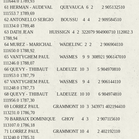
111644.0 1789,93
61 HERMAN - AUDEVAL QUEVAUCA 6 2 2 905132510
111553.7 1789,69
62 ANTONELLO SERGIO BOUSSU 4 4 2 909584510
111334.0 1789,48
63 DATH JEAN HUISSIGN 4 2 322079 904900710 112002.3
1788,94
64 MUREZ - MARICHAL WADELINC 2 2 2 906904110
111650.0 1788,92
65 VANTYGHEM PAUL WASMES 9 9 308921 906147010
111246.0 1788,07
66 QUEVY - THIBAUT LADEUZE 10 3 5 904970810
111953.0 1787,79
67 VANTYGHEM PAUL WASMES 9 4 2 906144110
111248.0 1787,73
68 QUEVY - THIBAUT LADEUZE 10 10 6 904974810
111956.0 1787,30
69 LORREZ PAUL GRAMMONT 10 3 343971 402194410
113231.0 1786,70
70 BARBAIX DOMINIQUE GHOY 4 3 2 907115610
113107.0 1786,18
71 LORREZ PAUL GRAMMONT 10 4 2 402192110
113240.0 1785,31