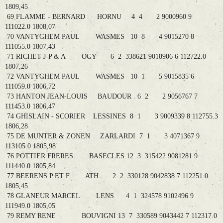
1809,45
69 FLAMME - BERNARD HORNU 4 4 2 9000960 9
111022.0 1808,07
70 VANTYGHEM PAUL WASMES 10 8 4 9015270 8
111055.0 1807,43
71 RICHET J-P & A OGY 6 2 338621 9018906 6 112722.0
1807,26
72 VANTYGHEM PAUL WASMES 10 1 5 9015835 6
111059.0 1806,72
73 HANTON JEAN-LOUIS BAUDOUR 6 2 2 9056767 7
111453.0 1806,47
74 GHISLAIN - SCORIER LESSINES 8 1 3 9009339 8 112755.3
1806,28
75 DE MUNTER & ZONEN ZARLARDI 7 1 3 4071367 9
113105.0 1805,98
76 POTTIER FRERES BASECLES 12 3 315422 9081281 9
111440.0 1805,84
77 BEERENS P ET F ATH 2 2 330128 9042838 7 112251.0
1805,45
78 GLANEUR MARCEL LENS 4 1 324578 9102496 9
111949.0 1805,05
79 REMY RENE BOUVIGNI 13 7 330589 9043442 7 112317.0