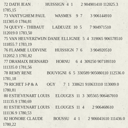
72 DATH JEAN HUISSIGN 4 1 2 904901410 112025.3
1785,15
73 VANTYGHEM PAUL WASMES 9 7 3 906144910
111305.0 1784,81
74 QUEVY - THIBAUT LADEUZE 10 5 7 904971510
112019.0 1783,50
75 VAN HEUVERZWIJN DANIE ELLIGNIE 5 4 319065 906578510
111855.7 1783,19
76 FLAMME LUDIVINE HUISSIGN 7 6 3 904920510
112052.3 1781,82
77 DRAMAIX BERNARD HORNU 6 4 309250 907189310
111335.0 1781,56
78 REMY RENE BOUVIGNI 6 5 330589 905080110 112536.0
1781,18
79 RICHET J-P & A OGY 7 1 338621 910633110 113009.0
1780,81
80 ESTIEVENART LOUIS ELOUGES 11 3 305565 906467010
111135.9 1780,69
81 ESTIEVENART LOUIS ELOUGES 11 4 2 906468610
111136.9 1780,53
82 HONORE CLAUDE BOUSSU 4 1 2 906041610 111436.0
1780,22