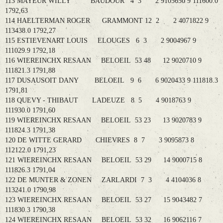
113 MAYEUR WILLY BAUDOUR 4 3 2 9105650 9 111600.0
1792,63
114 HAELTERMAN ROGER GRAMMONT 12 2 2 4071822 9
113438.0 1792,27
115 ESTIEVENART LOUIS ELOUGES 6 3 2 9004967 9
111029.9 1792,18
116 WIEREINCHX RESAAN BELOEIL 53 48 12 9020710 9
111821.3 1791,88
117 DUSAUSOIT DANY BELOEIL 9 6 6 9020433 9 111818.3
1791,81
118 QUEVY - THIBAUT LADEUZE 8 5 4 9018763 9
111930.0 1791,60
119 WIEREINCHX RESAAN BELOEIL 53 23 13 9020783 9
111824.3 1791,38
120 DE WITTE GERARD CHIEVRES 8 7 3 9095873 8
112122.0 1791,23
121 WIEREINCHX RESAAN BELOEIL 53 29 14 9000715 8
111826.3 1791,04
122 DE MUNTER & ZONEN ZARLARDI 7 3 4 4104036 8
113241.0 1790,98
123 WIEREINCHX RESAAN BELOEIL 53 27 15 9043482 7
111830.3 1790,38
124 WIEREINCHX RESAAN BELOEIL 53 32 16 9062116 7