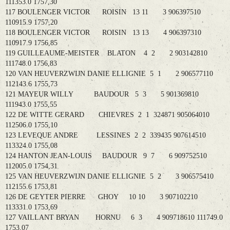
111353.0 1757,30
117 BOULENGER VICTOR ROISIN 13 11 3 906397510
110915.9 1757,20
118 BOULENGER VICTOR ROISIN 13 13 4 906397310
110917.9 1756,85
119 GUILLEAUME-MEISTER BLATON 4 2 2 903142810
111748.0 1756,83
120 VAN HEUVERZWIJN DANIE ELLIGNIE 5 1 2 906577110
112143.6 1755,73
121 MAYEUR WILLY BAUDOUR 5 3 5 901369810
111943.0 1755,55
122 DE WITTE GERARD CHIEVRES 2 1 324871 905064010
112506.0 1755,10
123 LEVEQUE ANDRE LESSINES 2 2 339435 907614510
113324.0 1755,08
124 HANTON JEAN-LOUIS BAUDOUR 9 7 6 909752510
112005.0 1754,31
125 VAN HEUVERZWIJN DANIE ELLIGNIE 5 2 3 906575410
112155.6 1753,81
126 DE GEYTER PIERRE GHOY 10 10 3 907102210
113331.0 1753,69
127 VAILLANT BRYAN HORNU 6 3 4 909718610 111749.0
1753,07