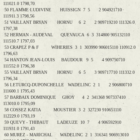
111021.0 1798,70
50 FLAMME LUDIVINE HUISSIGN 7 5 2 904921710
111911.3 1798,56
51 VAILLANT BRYAN HORNU 6 2 2 909719210 111326.0
1797,38
52 HERMAN - AUDEVAL QUEVAUCA 6 3 314800 905132110
111510.7 1797,03
53 CRAPEZ P & F WIHERIES 3 1 303990 906015110 110912.0
1796,63
54 HANTON JEAN-LOUIS BAUDOUR 9 5 4 909750710
111552.0 1796,38
55 VAILLANT BRYAN HORNU 6 5 3 909717710 111332.0
1796,34
56 LETURCQ-DUPONCHELLE WADELINC 2 1 2 906800710
111600.1 1795,43
57 BARBAIX DOMINIQUE GHOY 4 2 341368 907337410
113010.0 1795,09
58 COSSEZ KATIA MOUSTIER 3 2 327230 910651110
112229.0 1793,19
59 QUEVY - THIBAUT LADEUZE 10 7 4 906592910
111931.0 1791,43
60 MUREZ - MARICHAL WADELINC 2 1 316341 906913010