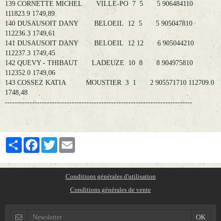
139 CORNETTE MICHEL VILLE-PO 7 5 5 906484110
111823.9 1749,89
140 DUSAUSOIT DANY BELOEIL 12 5 5 905047810
112236.3 1749,61
141 DUSAUSOIT DANY BELOEIL 12 12 6 905044210
112237.3 1749,45
142 QUEVY - THIBAUT LADEUZE 10 8 8 904975810
112352.0 1749,06
143 COSSEZ KATIA MOUSTIER 3 1 2 905571710 112709.0
1748,48
----------------------------------------------------------------------------
Partager
Facebook
Twitter
Email
Conditions générales d'utilisation
Conditions générales de vente