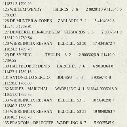
111831.3 1790,20
125 WILLEM WENDY ISIERES 7 6 2 9020110 9 112648.0
1789,97
126 DE MUNTER & ZONEN ZARLARDI 7 2 5 4104089 8
113248.0 1789,91
127 DEMEEKELEER-ROKEGEM GERAARDS 5 5 2 9007541 9
113312.0 1789,84
128 WIEREINCHX RESAAN BELOEIL 53 30 17 4341672 7
111834.3 1789,70
129 DE SY ERIC THULIN 6 2 2 9003026 9 111419.0
1789,55
130 HAUTECOEUR DENIS HARCHIES 7 6 6 9018364 8
111423.1 1789,16
131 ANTONELLO SERGIO BOUSSU 5 4 3 9069741 8
111338.0 1788,80
132 MUREZ - MARICHAL WADELINC 4 1 316341 9006018 9
111651.0 1788,75
133 WIEREINCHX RESAAN BELOEIL 53 5 18 9040298 7
111840.3 1788,70
134 WIEREINCHX RESAAN BELOEIL 53 31 19 9040263 7
111840.3 1788,70
135 FRANCOIS - DELPORTE WADELINC 8 7 5 9005545 9