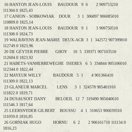
16 HANTON JEAN-LOUIS BAUDOUR 9 6 2 909753210
111304.0 1825,43
17 CANION - SOBKOWIAK DOUR 3 1 306897 906085010
110809.0 1825,14
18 HANTON JEAN-LOUIS BAUDOUR 9 1 3 909750510
111308.0 1824,73
19 WALRAVENS JEAN-MARIE DEUX-ACR 3 1 342572 907399810
112749.0 1823,96
20 DE GEYTER PIERRE GHOY 10 5 339371 907103510
112604.0 1823,92
21 HABETS-VANHERREWEGHE ISIERES 6 5 334844 905106010
112344.0 1822,44
22 MAYEUR WILLY BAUDOUR 5 1 4 901366410
111309.0 1822,13
23 GLANEUR MARCEL LENS 3 1 324578 905401910
111822.0 1819,71
24 DUSAUSOIT DANY BELOEIL 12 7 319490 905040610
111546.3 1817,64
25 LEERSNYDER GILBERT BOUSSU 4 1 310653 906039310
111059.0 1816,85
26 GORNIAK HUGO HORNU 6 2 2 906161710 111134.0
1816,23