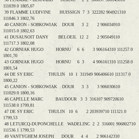
111039.0 1805,07
39 FLAMME LUDIVINE HUISSIGN 7 3 322282 904921310
111846.3 1802,76
40 CANION - SOBKOWIAK DOUR 3 2 2 906034910
111015.0 1802,63
41 DUSAUSOIT DANY BELOEIL 12 2 2 905049110
111717.3 1802,08
42 GORNIAK HUGO HORNU 6 6 3 906164310 111257.0
1801,70
43 GORNIAK HUGO HORNU 6 3 4 906161310 111258.0
1801,54
44 DE SY ERIC THULIN 10 1 311949 906406610 111317.0
1800,22
45 CANION - SOBKOWIAK DOUR 3 3 3 906030610
111029.0 1800,16
46 CAPELLE MARC BAUDOUR 3 3 316107 909720610
111538.0 1799,81
47 DE SY ERIC THULIN 10 6 2 203939710 111321.0
1799,53
48 LETURCQ-DUPONCHELLE WADELINC 2 2 316001 906802710
111536.1 1799,53
49 VANTYGHEM JOSEPH DOUR 4 4 2 906142310