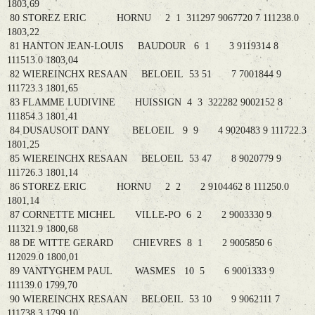
1803,69
80 STOREZ ERIC HORNU 2 1 311297 9067720 7 111238.0
1803,22
81 HANTON JEAN-LOUIS BAUDOUR 6 1 3 9119314 8
111513.0 1803,04
82 WIEREINCHX RESAAN BELOEIL 53 51 7 7001844 9
111723.3 1801,65
83 FLAMME LUDIVINE HUISSIGN 4 3 322282 9002152 8
111854.3 1801,41
84 DUSAUSOIT DANY BELOEIL 9 9 4 9020483 9 111722.3
1801,25
85 WIEREINCHX RESAAN BELOEIL 53 47 8 9020779 9
111726.3 1801,14
86 STOREZ ERIC HORNU 2 2 2 9104462 8 111250.0
1801,14
87 CORNETTE MICHEL VILLE-PO 6 2 2 9003330 9
111321.9 1800,68
88 DE WITTE GERARD CHIEVRES 8 1 2 9005850 6
112029.0 1800,01
89 VANTYGHEM PAUL WASMES 10 5 6 9001333 9
111139.0 1799,70
90 WIEREINCHX RESAAN BELOEIL 53 10 9 9062111 7
111738.3 1799,10