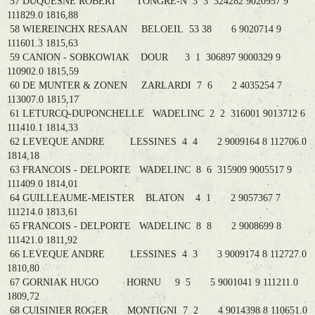
57 DUQUESNE ROBERT TONGRE-N 3 3 324282 9020957 9
111829.0 1816,88
58 WIEREINCHX RESAAN BELOEIL 53 38 6 9020714 9
111601.3 1815,63
59 CANION - SOBKOWIAK DOUR 3 1 306897 9000329 9
110902.0 1815,59
60 DE MUNTER & ZONEN ZARLARDI 7 6 2 4035254 7
113007.0 1815,17
61 LETURCQ-DUPONCHELLE WADELINC 2 2 316001 9013712 6
111410.1 1814,33
62 LEVEQUE ANDRE LESSINES 4 4 2 9009164 8 112706.0
1814,18
63 FRANCOIS - DELPORTE WADELINC 8 6 315909 9005517 9
111409.0 1814,01
64 GUILLEAUME-MEISTER BLATON 4 1 2 9057367 7
111214.0 1813,61
65 FRANCOIS - DELPORTE WADELINC 8 8 2 9008699 8
111421.0 1811,92
66 LEVEQUE ANDRE LESSINES 4 3 3 9009174 8 112727.0
1810,80
67 GORNIAK HUGO HORNU 9 5 5 9001041 9 111211.0
1809,72
68 CUISINIER ROGER MONTIGNI 7 2 4 9014398 8 110651.0