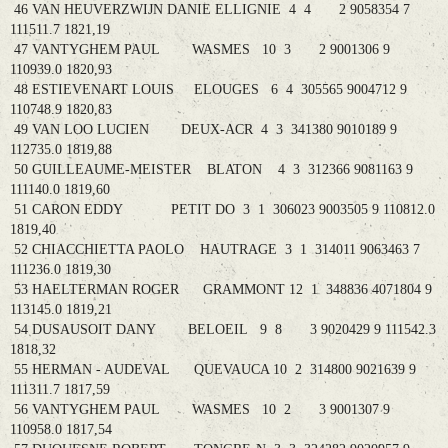
46 VAN HEUVERZWIJN DANIE ELLIGNIE 4 4 2 9058354 7
111511.7 1821,19
47 VANTYGHEM PAUL WASMES 10 3 2 9001306 9
110939.0 1820,93
48 ESTIEVENART LOUIS ELOUGES 6 4 305565 9004712 9
110748.9 1820,83
49 VAN LOO LUCIEN DEUX-ACR 4 3 341380 9010189 9
112735.0 1819,88
50 GUILLEAUME-MEISTER BLATON 4 3 312366 9081163 9
111140.0 1819,60
51 CARON EDDY PETIT DO 3 1 306023 9003505 9 110812.0
1819,40
52 CHIACCHIETTA PAOLO HAUTRAGE 3 1 314011 9063463 7
111236.0 1819,30
53 HAELTERMAN ROGER GRAMMONT 12 1 348836 4071804 9
113145.0 1819,21
54 DUSAUSOIT DANY BELOEIL 9 8 3 9020429 9 111542.3
1818,32
55 HERMAN - AUDEVAL QUEVAUCA 10 2 314800 9021639 9
111311.7 1817,59
56 VANTYGHEM PAUL WASMES 10 2 3 9001307 9
110958.0 1817,54