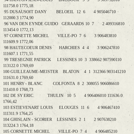
111758.0 1775,18
95 DUSAUSOIT DANY BELOEIL 12 6 4 905046710
112000.3 1774,90
96 VAN DEN EYNDE GUIDO GERAARDS 10 7 2 409316810
113454.0 1772,13
97 CORNETTE MICHEL VILLE-PO 7 6 3 906483810
111609.9 1772,06
98 HAUTECOEUR DENIS HARCHIES 4 4 3 906247810
111607.1 1771,55
99 TRESEGNIE PATRICK LESSINES 10 3 338662 907590110
113122.0 1769,69
100 GUILLEAUME-MEISTER BLATON 4 1 312366 903141210
111631.0 1769,60
101 HENRY - BLANC COLFONTA 8 2 308055 906086610
111410.0 1768,73
102 DE SY ERIC THULIN 10 5 4 906406010 111636.0
1766,42
103 ESTIEVENART LOUIS ELOUGES 11 6 4 906467410
111311.9 1764,25
104 GHISLAIN - SCORIER LESSINES 2 1 2 907638210
113224.3 1764,18
105 CORNETTE MICHEL VILLE-PO 7 4 4 906485210