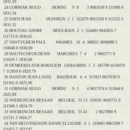
1831,59
24 GORNIAK HUGO HORNU 9 9 3 9001039 9 111008.0
1831,54
25 DATH JEAN HUISSIGN 2 1 322079 9023320 9 111552.3
1831,32
26 BOUTIAU ANDRE MOULBAIX 2 1 324483 9042855 7
111715.0 1830,65
27 VANTYGHEM PAUL WASMES 10 4 308921 9090080 5
110848.0 1830,09
28 HAUTECOEUR DENIS HARCHIES 7 4 2 9003771 9
111029.1 1830,08
29 DEMEEKELEER-ROKEGEM GERAARDS 5 3 345799 4150470
7 112859.0 1829,79
30 HANTON JEAN-LOUIS BAUDOUR 6 4 315923 9037639 9
111301.0 1825,96
31 GORNIAK HUGO HORNU 9 2 4 9057374 6 111044.0
1825,09
32 WIEREINCHX RESAAN BELOEIL 53 13 319591 9020715 9
111508.3 1824,79
33 WIEREINCHX RESAAN BELOEIL 53 41 2 9027890 9
111511.3 1824,27
34 VAN HEUVERZWIJN DANIE ELLIGNIE 4 1 319065 9063399 7
111455.7 1823,97