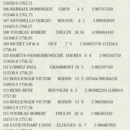
111659.9 1763,72
106 BARBAIX DOMINIQUE GHOY 4 1 3 907115310
113346.0 1761,75
107 ANTONELLO SERGIO BOUSSU 4 2 3 909583910
111625.0 1760,57
108 TOUBEAU ROBERT THULIN 26 16 4 906361410
111508.0 1758,95
109 RICHET J-P & A OGY 7 5 2 910633710 113234.0
1758,45
110 HABETS-VANHERREWEGHE ISIERES 6 4 3 905102710
113026.0 1758,32
111 LORREZ PAUL GRAMMONT 10 5 3 402197110
113538.0 1758,23
112 BOULENGER VICTOR ROISIN 13 3 297434 906394210
110910.9 1758,06
113 REMY RENE BOUVIGNI 6 3 2 905082210 112804.0
1757,82
114 BOULENGER VICTOR ROISIN 13 9 2 906396310
110913.9 1757,56
115 TOUBEAU ROBERT THULIN 26 8 5 906363310
111517.0 1757,45
116 ESTIEVENART LOUIS ELOUGES 11 7 5 906467810