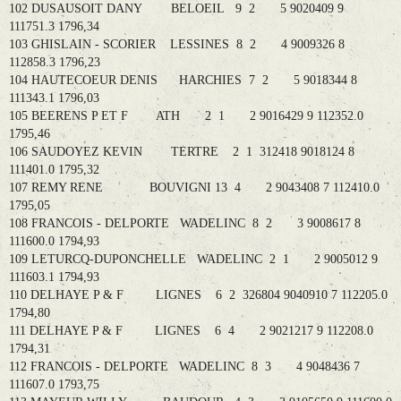
102 DUSAUSOIT DANY BELOEIL 9 2 5 9020409 9
111751.3 1796,34
103 GHISLAIN - SCORIER LESSINES 8 2 4 9009326 8
112858.3 1796,23
104 HAUTECOEUR DENIS HARCHIES 7 2 5 9018344 8
111343.1 1796,03
105 BEERENS P ET F ATH 2 1 2 9016429 9 112352.0
1795,46
106 SAUDOYEZ KEVIN TERTRE 2 1 312418 9018124 8
111401.0 1795,32
107 REMY RENE BOUVIGNI 13 4 2 9043408 7 112410.0
1795,05
108 FRANCOIS - DELPORTE WADELINC 8 2 3 9008617 8
111600.0 1794,93
109 LETURCQ-DUPONCHELLE WADELINC 2 1 2 9005012 9
111603.1 1794,93
110 DELHAYE P & F LIGNES 6 2 326804 9040910 7 112205.0
1794,80
111 DELHAYE P & F LIGNES 6 4 2 9021217 9 112208.0
1794,31
112 FRANCOIS - DELPORTE WADELINC 8 3 4 9048436 7
111607.0 1793,75