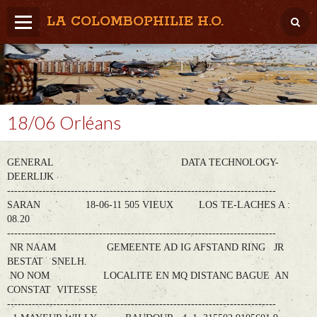
LA COLOMBOPHILIE H.O.
Home
Météo / Het weer
Lâcher / Los
18/06 Orléans
Result. clubs, Provincial, (Inter)National
GENERAL DATA TECHNOLOGY-
RFCB / KBDB
DEERLIJK
----------------------------------------------------------------------------
SARAN 18-06-11 505 VIEUX LOS TE-LACHES A :
08.20
----------------------------------------------------------------------------
NR NAAM GEMEENTE AD IG AFSTAND RING JR
BESTAT SNELH.
NO NOM LOCALITE EN MQ DISTANC BAGUE AN
CONSTAT VITESSE
----------------------------------------------------------------------------