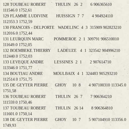
128 TOUBEAU ROBERT THULIN 26 2 6 906365610
111546.0 1752,61
129 FLAMME LUDIVINE HUISSIGN 7 7 4 904924110
112353.3 1752,59
130 FRANCOIS - DELPORTE WADELINC 4 3 315909 902823210
112016.0 1752,44
131 LEURQUIN MARC POMMEROE 2 1 309791 906510010
111649.0 1752,05
132 BOEMBEKE THIERRY LADEUZE 4 1 323542 904996210
112440.0 1752,03
133 LEVEQUE ANDRE LESSINES 2 1 2 907614710
113346.0 1751,77
134 BOUTIAU ANDRE MOULBAIX 4 1 324483 905293210
112514.0 1751,75
135 DE GEYTER PIERRE GHOY 10 8 4 907100310 113345.0
1751,58
136 TOUBEAU ROBERT THULIN 26 7 7 906364210
111559.0 1750,46
137 TOUBEAU ROBERT THULIN 26 14 8 906364810
111601.0 1750,14
138 DE GEYTER PIERRE GHOY 10 7 5 907104910 113356.0
1749,93