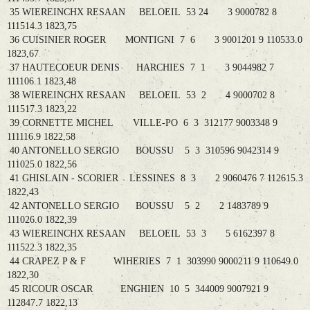
35 WIEREINCHX RESAAN BELOEIL 53 24 3 9000782 8
111514.3 1823,75
36 CUISINIER ROGER MONTIGNI 7 6 3 9001201 9 110533.0
1823,67
37 HAUTECOEUR DENIS HARCHIES 7 1 3 9044982 7
111106.1 1823,48
38 WIEREINCHX RESAAN BELOEIL 53 2 4 9000702 8
111517.3 1823,22
39 CORNETTE MICHEL VILLE-PO 6 3 312177 9003348 9
111116.9 1822,58
40 ANTONELLO SERGIO BOUSSU 5 3 310596 9042314 9
111025.0 1822,56
41 GHISLAIN - SCORIER LESSINES 8 3 2 9060476 7 112615.3
1822,43
42 ANTONELLO SERGIO BOUSSU 5 2 2 1483789 9
111026.0 1822,39
43 WIEREINCHX RESAAN BELOEIL 53 3 5 6162397 8
111522.3 1822,35
44 CRAPEZ P & F WIHERIES 7 1 303990 9000211 9 110649.0
1822,30
45 RICOUR OSCAR ENGHIEN 10 5 344009 9007921 9
112847.7 1822,13