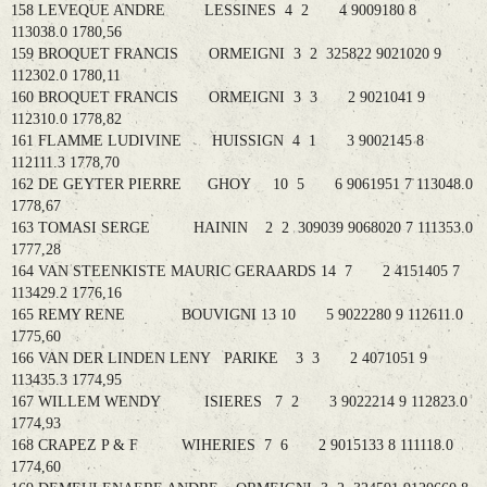
158 LEVEQUE ANDRE LESSINES 4 2 4 9009180 8
113038.0 1780,56
159 BROQUET FRANCIS ORMEIGNI 3 2 325822 9021020 9
112302.0 1780,11
160 BROQUET FRANCIS ORMEIGNI 3 3 2 9021041 9
112310.0 1778,82
161 FLAMME LUDIVINE HUISSIGN 4 1 3 9002145 8
112111.3 1778,70
162 DE GEYTER PIERRE GHOY 10 5 6 9061951 7 113048.0
1778,67
163 TOMASI SERGE HAININ 2 2 309039 9068020 7 111353.0
1777,28
164 VAN STEENKISTE MAURIC GERAARDS 14 7 2 4151405 7
113429.2 1776,16
165 REMY RENE BOUVIGNI 13 10 5 9022280 9 112611.0
1775,60
166 VAN DER LINDEN LENY PARIKE 3 3 2 4071051 9
113435.3 1774,95
167 WILLEM WENDY ISIERES 7 2 3 9022214 9 112823.0
1774,93
168 CRAPEZ P & F WIHERIES 7 6 2 9015133 8 111118.0
1774,60