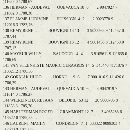
111637.0 1788,67
136 HERMAN - AUDEVAL QUEVAUCA 10 8 2 9047927 7
111602.0 1788,30
137 FLAMME LUDIVINE HUISSIGN 4 2 2 9023778 9
112016.3 1787,76
138 REMY RENE BOUVIGNI 13 13 3 9022268 9 112457.0
1787,44
139 REMY RENE BOUVIGNI 13 12 4 9001458 8 112459.0
1787,13
140 MAYEUR WILLY BAUDOUR 4 4 3 9105611 9 111635.0
1786,69
141 VAN STEENKISTE MAURIC GERAARDS 14 5 345440 4171876 7
113321.2 1786,56
142 GORNIAK HUGO HORNU 9 6 7 9001016 9 111426.0
1786,39
143 HERMAN - AUDEVAL QUEVAUCA 10 6 3 9047919 7
111614.0 1786,27
144 WIEREINCHX RESAAN BELOEIL 53 12 20 9000706 8
111858.3 1785,70
145 HAELTERMAN ROGER GRAMMONT 12 7 3 4065283 6
113522.0 1785,55
146 LAURENT MAGHY GONDREGN 7 1 333322 9099303 4
112643.9 1785,03