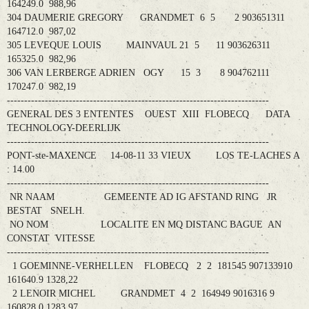
164249.0 988,96
304 DAUMERIE GREGORY GRANDMET 6 5 2 903651311
164712.0 987,02
305 LEVEQUE LOUIS MAINVAUL 21 5 11 903626311
165325.0 982,96
306 VAN LERBERGE ADRIEN OGY 15 3 8 904762111
170247.0 982,19
----------------------------------------------------------------------------
GENERAL DES 3 ENTENTES OUEST XIII FLOBECQ DATA
TECHNOLOGY-DEERLIJK
----------------------------------------------------------------------------
PONT-ste-MAXENCE 14-08-11 33 VIEUX LOS TE-LACHES A
: 14.00
----------------------------------------------------------------------------
NR NAAM GEMEENTE AD IG AFSTAND RING JR
BESTAT SNELH.
NO NOM LOCALITE EN MQ DISTANC BAGUE AN
CONSTAT VITESSE
----------------------------------------------------------------------------
1 GOEMINNE-VERHELLEN FLOBECQ 2 2 181545 907133910
161640.9 1328,22
2 LENOIR MICHEL GRANDMET 4 2 164949 9016316 9
160828.0 1283,97