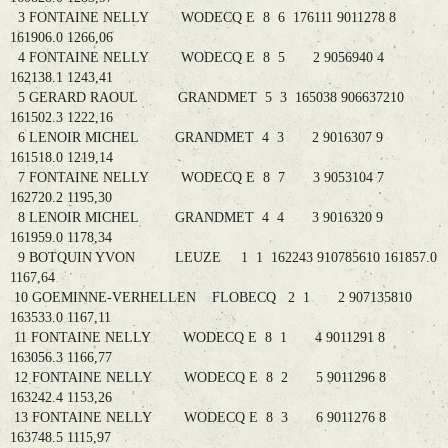
3 FONTAINE NELLY WODECQ E 8 6 176111 9011278 8
161906.0 1266,06
4 FONTAINE NELLY WODECQ E 8 5 2 9056940 4
162138.1 1243,41
5 GERARD RAOUL GRANDMET 5 3 165038 906637210
161502.3 1222,16
6 LENOIR MICHEL GRANDMET 4 3 2 9016307 9
161518.0 1219,14
7 FONTAINE NELLY WODECQ E 8 7 3 9053104 7
162720.2 1195,30
8 LENOIR MICHEL GRANDMET 4 4 3 9016320 9
161959.0 1178,34
9 BOTQUIN YVON LEUZE 1 1 162243 910785610 161857.0
1167,64
10 GOEMINNE-VERHELLEN FLOBECQ 2 1 2 907135810
163533.0 1167,11
11 FONTAINE NELLY WODECQ E 8 1 4 9011291 8
163056.3 1166,77
12 FONTAINE NELLY WODECQ E 8 2 5 9011296 8
163242.4 1153,26
13 FONTAINE NELLY WODECQ E 8 3 6 9011276 8
163748.5 1115,97