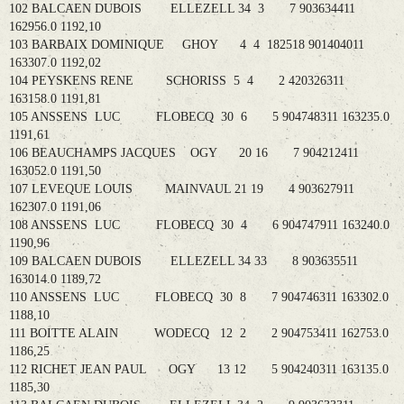
102 BALCAEN DUBOIS ELLEZELL 34 3 7 903634411
162956.0 1192,10
103 BARBAIX DOMINIQUE GHOY 4 4 182518 901404011
163307.0 1192,02
104 PEYSKENS RENE SCHORISS 5 4 2 420326311
163158.0 1191,81
105 ANSSENS LUC FLOBECQ 30 6 5 904748311 163235.0
1191,61
106 BEAUCHAMPS JACQUES OGY 20 16 7 904212411
163052.0 1191,50
107 LEVEQUE LOUIS MAINVAUL 21 19 4 903627911
162307.0 1191,06
108 ANSSENS LUC FLOBECQ 30 4 6 904747911 163240.0
1190,96
109 BALCAEN DUBOIS ELLEZELL 34 33 8 903635511
163014.0 1189,72
110 ANSSENS LUC FLOBECQ 30 8 7 904746311 163302.0
1188,10
111 BOITTE ALAIN WODECQ 12 2 2 904753411 162753.0
1186,25
112 RICHET JEAN PAUL OGY 13 12 5 904240311 163135.0
1185,30