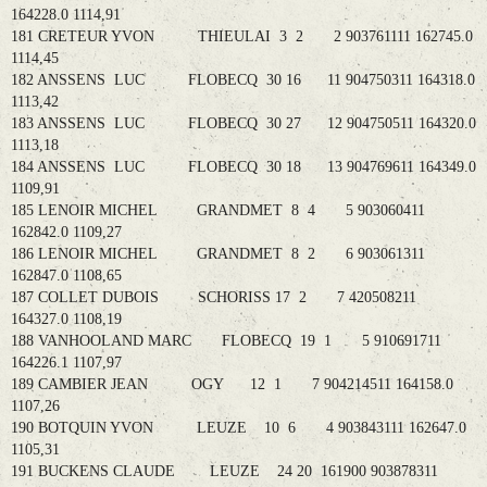
164228.0 1114,91
181 CRETEUR YVON THIEULAI 3 2 2 903761111 162745.0
1114,45
182 ANSSENS LUC FLOBECQ 30 16 11 904750311 164318.0
1113,42
183 ANSSENS LUC FLOBECQ 30 27 12 904750511 164320.0
1113,18
184 ANSSENS LUC FLOBECQ 30 18 13 904769611 164349.0
1109,91
185 LENOIR MICHEL GRANDMET 8 4 5 903060411
162842.0 1109,27
186 LENOIR MICHEL GRANDMET 8 2 6 903061311
162847.0 1108,65
187 COLLET DUBOIS SCHORISS 17 2 7 420508211
164327.0 1108,19
188 VANHOOLAND MARC FLOBECQ 19 1 5 910691711
164226.1 1107,97
189 CAMBIER JEAN OGY 12 1 7 904214511 164158.0
1107,26
190 BOTQUIN YVON LEUZE 10 6 4 903843111 162647.0
1105,31
191 BUCKENS CLAUDE LEUZE 24 20 161900 903878311