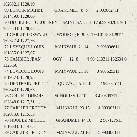
162632.1 1228,19
69 LENOIR MICHEL GRANDMET 8 8 2 903062411
161419.0 1228,06
70 DUTILLEUL GEOFFREY SAINT SA 3 1 175059 902015911
162233.0 1228,05
71 CARLIER OSWALD WODECQ E 9 5 176101 903629111
162327.4 1227,56
72 LEVEQUE LOUIS MAINVAUL 21 14 2 903096611
161855.0 1227,07
73 CAMBIER JEAN OGY 12 8 4 904213311 162634.0
1223,60
74 LEVEQUE LOUIS MAINVAUL 21 18 3 903625311
161937.0 1220,93
75 DESTRAIN FREDDY QUEVAUCA 12 8 2 903025111
160843.0 1220,63
76 COLLET DUBOIS SCHORISS 17 10 3 420506711
162848.0 1217,31
77 CARLIER FREDDY MAINVAUL 23 15 4 990303111
162013.0 1215,53
78 NOULEZ MICHEL GRANDMET 14 10 2 907127511
161600.0 1214,65
79 CARLIER FREDDY MAINVAUL 23 16 5 990306111