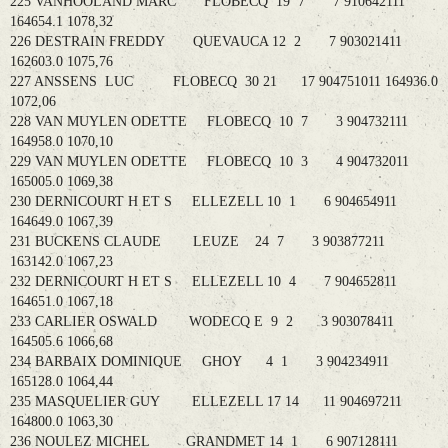
225 VANHOOLAND MARC FLOBECQ 19 7 7 910642111
164654.1 1078,32
226 DESTRAIN FREDDY QUEVAUCA 12 2 7 903021411
162603.0 1075,76
227 ANSSENS LUC FLOBECQ 30 21 17 904751011 164936.0
1072,06
228 VAN MUYLEN ODETTE FLOBECQ 10 7 3 904732111
164958.0 1070,10
229 VAN MUYLEN ODETTE FLOBECQ 10 3 4 904732011
165005.0 1069,38
230 DERNICOURT H ET S ELLEZELL 10 1 6 904654911
164649.0 1067,39
231 BUCKENS CLAUDE LEUZE 24 7 3 903877211
163142.0 1067,23
232 DERNICOURT H ET S ELLEZELL 10 4 7 904652811
164651.0 1067,18
233 CARLIER OSWALD WODECQ E 9 2 3 903078411
164505.6 1066,68
234 BARBAIX DOMINIQUE GHOY 4 1 3 904234911
165128.0 1064,44
235 MASQUELIER GUY ELLEZELL 17 14 11 904697211
164800.0 1063,30
236 NOULEZ MICHEL GRANDMET 14 1 6 907128111