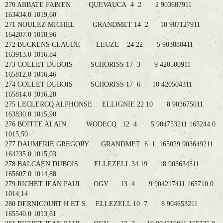
270 ABBATE FABIEN QUEVAUCA 4 2 2 903687911
163434.0 1019,60
271 NOULEZ MICHEL GRANDMET 14 2 10 907127911
164207.0 1018,96
272 BUCKENS CLAUDE LEUZE 24 22 5 903880411
163913.0 1016,84
273 COLLET DUBOIS SCHORISS 17 3 9 420500911
165812.0 1016,46
274 COLLET DUBOIS SCHORISS 17 6 10 420504311
165814.0 1016,28
275 LECLERCQ ALPHONSE ELLIGNIE 22 10 8 903675011
163830.0 1015,90
276 BOITTE ALAIN WODECQ 12 4 5 904753211 165244.0
1015,59
277 DAUMERIE GREGORY GRANDMET 6 1 165029 903649211
164235.0 1015,03
278 BALCAEN DUBOIS ELLEZELL 34 19 18 903634311
165607.0 1014,88
279 RICHET JEAN PAUL OGY 13 4 9 904217411 165710.0
1014,14
280 DERNICOURT H ET S ELLEZELL 10 7 8 904653211
165540.0 1013,61