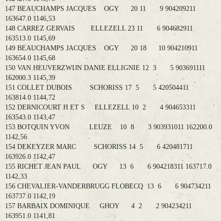
147 BEAUCHAMPS JACQUES OGY 20 11 9 904209211
163647.0 1146,53
148 CARREZ GERVAIS ELLEZELL 23 11 6 904682911
163513.0 1145,69
149 BEAUCHAMPS JACQUES OGY 20 18 10 904210911
163654.0 1145,68
150 VAN HEUVERZWIJN DANIE ELLIGNIE 12 3 5 903691111
162000.3 1145,39
151 COLLET DUBOIS SCHORISS 17 5 5 420504411
163814.0 1144,72
152 DERNICOURT H ET S ELLEZELL 10 2 4 904653311
163543.0 1143,47
153 BOTQUIN YVON LEUZE 10 8 3 903931011 162200.0
1142,56
154 DEKEYZER MARC SCHORISS 14 5 6 420481711
163926.0 1142,47
155 RICHET JEAN PAUL OGY 13 6 6 904218311 163717.0
1142,33
156 CHEVALIER-VANDERBRUGG FLOBECQ 13 6 6 904734211
163737.0 1142,19
157 BARBAIX DOMINIQUE GHOY 4 2 2 904234211
163951.0 1141,81