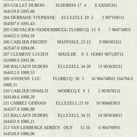
203 COLLET DUBOIS SCHORISS 17 4 8 420505311
164519.0 1095,68
204 DERBAISE STEPHANE ELLEZELL 10 2 3 907194511
164307.0 1095,43
205 CHEVALIER-VANDERBRUGG FLOBECQ 13 9 7 904734811
164432.0 1094,18
206 CARLIER FREDDY MAINVAUL 23 13 9 990303311
163547.0 1094,06
207 CLEMENT LUCIEN MAULDE 9 3 163001 907120711
162900.0 1093,96
208 BALCAEN DUBOIS ELLEZELL 34 28 13 903630211
164412.0 1088,53
209 ANSSENS LUC FLOBECQ 30 3 16 904748011 164704.0
1088,31
210 CARLIER OSWALD WODECQ E 9 1 2 903078211
164149.6 1088,20
211 CARREZ GERVAIS ELLEZELL 23 16 10 904683811
164337.0 1086,88
212 BALCAEN DUBOIS ELLEZELL 34 31 14 903630611
164433.0 1086,21
213 VAN LERBERGE ADRIEN OGY 15 10 6 904760911
164518.0 1086,06