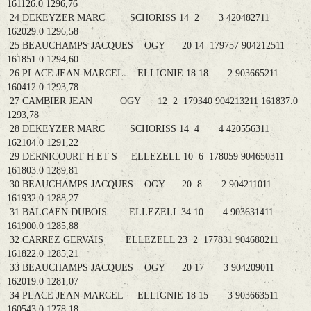
161126.0 1296,76
24 DEKEYZER MARC SCHORISS 14 2 3 420482711
162029.0 1296,58
25 BEAUCHAMPS JACQUES OGY 20 14 179757 904212511
161851.0 1294,60
26 PLACE JEAN-MARCEL ELLIGNIE 18 18 2 903665211
160412.0 1293,78
27 CAMBIER JEAN OGY 12 2 179340 904213211 161837.0
1293,78
28 DEKEYZER MARC SCHORISS 14 4 4 420556311
162104.0 1291,22
29 DERNICOURT H ET S ELLEZELL 10 6 178059 904650311
161803.0 1289,81
30 BEAUCHAMPS JACQUES OGY 20 8 2 904211011
161932.0 1288,27
31 BALCAEN DUBOIS ELLEZELL 34 10 4 903631411
161900.0 1285,88
32 CARREZ GERVAIS ELLEZELL 23 2 177831 904680211
161822.0 1285,21
33 BEAUCHAMPS JACQUES OGY 20 17 3 904209011
162019.0 1281,07
34 PLACE JEAN-MARCEL ELLIGNIE 18 15 3 903663511
160543.0 1278,18