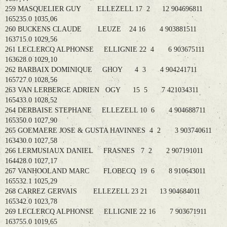
259 MASQUELIER GUY ELLEZELL 17 2 12 904696811
165235.0 1035,06
260 BUCKENS CLAUDE LEUZE 24 16 4 903881511
163715.0 1029,56
261 LECLERCQ ALPHONSE ELLIGNIE 22 4 6 903675111
163628.0 1029,10
262 BARBAIX DOMINIQUE GHOY 4 3 4 904241711
165727.0 1028,56
263 VAN LERBERGE ADRIEN OGY 15 5 7 421034311
165433.0 1028,52
264 DERBAISE STEPHANE ELLEZELL 10 6 4 904688711
165350.0 1027,90
265 GOEMAERE JOSE & GUSTA HAVINNES 4 2 3 903740611
163430.0 1027,58
266 LERMUSIAUX DANIEL FRASNES 7 2 2 907191011
164428.0 1027,17
267 VANHOOLAND MARC FLOBECQ 19 6 8 910643011
165532.1 1025,29
268 CARREZ GERVAIS ELLEZELL 23 21 13 904684011
165342.0 1023,78
269 LECLERCQ ALPHONSE ELLIGNIE 22 16 7 903671911
163755.0 1019,65