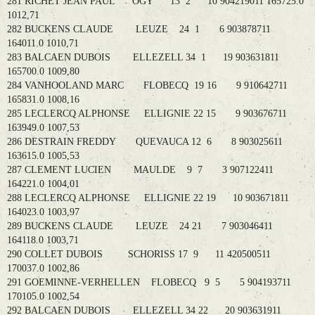
281 RICHET JEAN PAUL OGY 13 2 10 904219011 165725.0
1012,71
282 BUCKENS CLAUDE LEUZE 24 1 6 903878711
164011.0 1010,71
283 BALCAEN DUBOIS ELLEZELL 34 1 19 903631811
165700.0 1009,80
284 VANHOOLAND MARC FLOBECQ 19 16 9 910642711
165831.0 1008,16
285 LECLERCQ ALPHONSE ELLIGNIE 22 15 9 903676711
163949.0 1007,53
286 DESTRAIN FREDDY QUEVAUCA 12 6 8 903025611
163615.0 1005,53
287 CLEMENT LUCIEN MAULDE 9 7 3 907122411
164221.0 1004,01
288 LECLERCQ ALPHONSE ELLIGNIE 22 19 10 903671811
164023.0 1003,97
289 BUCKENS CLAUDE LEUZE 24 21 7 903046411
164118.0 1003,71
290 COLLET DUBOIS SCHORISS 17 9 11 420500511
170037.0 1002,86
291 GOEMINNE-VERHELLEN FLOBECQ 9 5 5 904193711
170105.0 1002,54
292 BALCAEN DUBOIS ELLEZELL 34 22 20 903631911