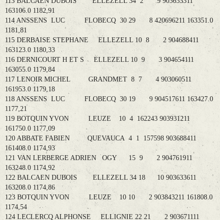
113 BALCAEN DUBOIS ELLEZELL 34 2 9 903633311
163106.0 1182,91
114 ANSSENS LUC FLOBECQ 30 29 8 420696211 163351.0
1181,81
115 DERBAISE STEPHANE ELLEZELL 10 8 2 904688411
163123.0 1180,33
116 DERNICOURT H ET S ELLEZELL 10 9 3 904654111
163055.0 1179,84
117 LENOIR MICHEL GRANDMET 8 7 4 903060511
161953.0 1179,18
118 ANSSENS LUC FLOBECQ 30 19 9 904517611 163427.0
1177,21
119 BOTQUIN YVON LEUZE 10 4 162243 903931211
161750.0 1177,09
120 ABBATE FABIEN QUEVAUCA 4 1 157598 903688411
161408.0 1174,93
121 VAN LERBERGE ADRIEN OGY 15 9 2 904761911
163248.0 1174,92
122 BALCAEN DUBOIS ELLEZELL 34 18 10 903633611
163208.0 1174,86
123 BOTQUIN YVON LEUZE 10 10 2 903843211 161808.0
1174,54
124 LECLERCQ ALPHONSE ELLIGNIE 22 21 2 903671111