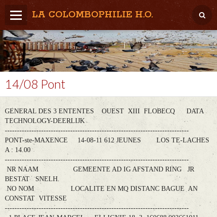
LA COLOMBOPHILIE H.O.
Home
Météo / Het weer
Lâcher / Los
14/08 Pont
Result. clubs, Provincial, (Inter)National
GENERAL DES 3 ENTENTES OUEST XIII FLOBECQ DATA
RFCB / KBDB
TECHNOLOGY-DEERLIJK
----------------------------------------------------------------------------
PONT-ste-MAXENCE 14-08-11 612 JEUNES LOS TE-LACHES
A : 14.00
----------------------------------------------------------------------------
NR NAAM GEMEENTE AD IG AFSTAND RING JR
BESTAT SNELH.
NO NOM LOCALITE EN MQ DISTANC BAGUE AN
CONSTAT VITESSE
----------------------------------------------------------------------------