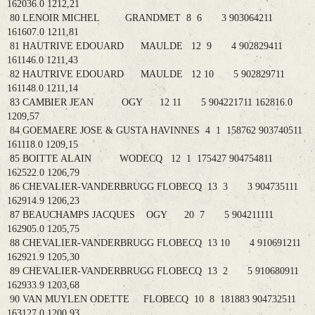
162036.0 1212,21
80 LENOIR MICHEL GRANDMET 8 6 3 903064211
161607.0 1211,81
81 HAUTRIVE EDOUARD MAULDE 12 9 4 902829411
161146.0 1211,43
82 HAUTRIVE EDOUARD MAULDE 12 10 5 902829711
161148.0 1211,14
83 CAMBIER JEAN OGY 12 11 5 904221711 162816.0
1209,57
84 GOEMAERE JOSE & GUSTA HAVINNES 4 1 158762 903740511
161118.0 1209,15
85 BOITTE ALAIN WODECQ 12 1 175427 904754811
162522.0 1206,79
86 CHEVALIER-VANDERBRUGG FLOBECQ 13 3 3 904735111
162914.9 1206,23
87 BEAUCHAMPS JACQUES OGY 20 7 5 904211111
162905.0 1205,75
88 CHEVALIER-VANDERBRUGG FLOBECQ 13 10 4 910691211
162921.9 1205,30
89 CHEVALIER-VANDERBRUGG FLOBECQ 13 2 5 910680911
162933.9 1203,68
90 VAN MUYLEN ODETTE FLOBECQ 10 8 181883 904732511
163127.0 1200,93