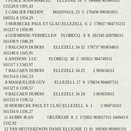
1 PLACE JEAN-MARCEL ELLIGNIE 18 3 160688 903661011
155529.0 1391,43
2 CARLIER FREDDY MAINVAUL 23 5 170438 990301811
160551.0 1354,29
3 HOEBECKE PAUL ET CLAU ELLEZELL 6 2 178927 904715211
161227.0 1350,90
4 GOEMINNE-VERHELLEN FLOBECQ 9 8 181545 420788111
161438.9 1348,29
5 BALCAEN DUBOIS ELLEZELL 34 32 178737 903634811
161248.0 1345,91
6 ANSSENS LUC FLOBECQ 30 2 181821 904749511
161517.1 1343,97
7 BALCAEN DUBOIS ELLEZELL 34 25 2 903634511
161314.0 1341,53
8 MASQUELIER GUY ELLEZELL 17 9 178634 904697111
161327.0 1338,57
9 BALCAEN DUBOIS ELLEZELL 34 24 3 903635611
161332.0 1338,52
10 HOEBECKE PAUL ET CLAU ELLEZELL 6 1 2 904716111
161354.0 1336,27
11 AUBRY JEAN OEUDEGHI 8 2 172902 903027511 160943.0
1332,92
12 VAN HEUVERZWIJN DANIE ELLIGNIE 12 10 160360 903691311