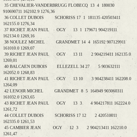
35 CHEVALIER-VANDERBRUGG FLOBECQ 13 4 180030
910690711 162102.9 1276,36
36 COLLET DUBOIS SCHORISS 17 1 181135 420503411
162155.0 1276,34
37 RICHET JEAN PAUL OGY 13 1 179671 904219111
162134.0 1269,16
38 NOULEZ MICHEL GRANDMET 14 4 165192 907129911
161010.0 1269,07
39 RICHET JEAN PAUL OGY 13 11 2 904219411 162135.0
1269,01
40 BALCAEN DUBOIS ELLEZELL 34 27 5 903632111
162052.0 1268,83
41 RICHET JEAN PAUL OGY 13 10 3 904238411 162208.0
1264,09
42 LENOIR MICHEL GRANDMET 8 5 164949 903060311
161032.0 1263,65
43 RICHET JEAN PAUL OGY 13 3 4 904217811 162224.0
1261,72
44 COLLET DUBOIS SCHORISS 17 12 2 420510011
162335.0 1261,53
45 CAMBIER JEAN OGY 12 3 2 904213411 162210.0
1261,47