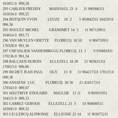
165852.0 999,28
293 CARLIER FREDDY MAINVAUL 23 4 11 990306211
165034.0 999,25
294 BOTQUIN YVON LEUZE 10 2 5 903842511 164250.0
996,36
295 NOULEZ MICHEL GRANDMET 14 5 11 907129011
164614.0 993,73
296 VAN MUYLEN ODETTE FLOBECQ 10 10 6 904733911
170328.0 991,36
297 CHEVALIER-VANDERBRUGG FLOBECQ 13 1 9 910681811
170136.0 991,34
298 BALCAEN DUBOIS ELLEZELL 34 20 21 903631311
170023.0 990,86
299 RICHET JEAN PAUL OGY 13 8 11 904217511 170125.0
990,38
300 ANSSENS LUC FLOBECQ 30 30 21 424517211
170343.0 989,67
301 HAUTRIVE EDOUARD MAULDE 12 11 9 903931911
164121.0 989,33
302 CARREZ GERVAIS ELLEZELL 23 3 14 904680511
165945.0 989,32
303 LECLERCQ ALPHONSE ELLIGNIE 22 14 11 903675211