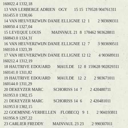
160022.4 1332,18
13 VAN LERBERGE ADRIEN OGY 15 15 179528 904761311
161455.0 1330,66
14 VAN HEUVERZWIJN DANIE ELLIGNIE 12 1 2 903690311
160050.4 1327,04
15 LEVEQUE LOUIS MAINVAUL 21 8 170462 903628811
160843.0 1324,31
16 VAN HEUVERZWIJN DANIE ELLIGNIE 12 7 3 903690511
160110.4 1323,39
17 VAN HEUVERZWIJN DANIE ELLIGNIE 12 12 4 903689111
160212.4 1312,19
18 HAUTRIVE EDOUARD MAULDE 12 8 159628 902829311
160141.0 1311,82
19 HAUTRIVE EDOUARD MAULDE 12 2 2 903671011
160144.0 1311,29
20 DEKEYZER MARC SCHORISS 14 7 2 420480711
161953.0 1302,15
21 DEKEYZER MARC SCHORISS 14 6 2 420481011
161953.0 1302,15
22 GOEMINNE-VERHELLEN FLOBECQ 9 1 2 904193811
161956.9 1297,22
23 CARLIER FREDDY MAINVAUL 23 23 2 990307011