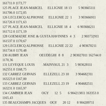
161711.0 1173,77
125 PLACE JEAN-MARCEL ELLIGNIE 18 13 5 903665111
161706.0 1172,05
126 LECLERCQ ALPHONSE ELLIGNIE 22 1 3 903666911
161726.0 1171,63
127 PLACE JEAN-MARCEL ELLIGNIE 18 4 6 903666211
161712.0 1171,19
128 GOEMAERE JOSE & GUSTA HAVINNES 4 3 2 903732911
161537.0 1170,67
129 LECLERCQ ALPHONSE ELLIGNIE 22 22 4 903670211
161734.0 1170,48
130 AUBRY JEAN OEUDEGHI 8 8 2 903027011 162744.0
1170,36
131 LEVEQUE LOUIS MAINVAUL 21 3 5 903628111
162551.0 1168,75
132 CARREZ GERVAIS ELLEZELL 23 10 3 904682311
163223.0 1167,00
133 CARREZ GERVAIS ELLEZELL 23 19 4 904682511
163231.0 1165,97
134 CAMBIER JEAN OGY 12 5 6 904213811 163353.0
1165,43
135 BEAUCHAMPS JACQUES OGY 20 12 8 904209711