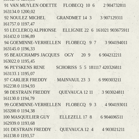
91 VAN MUYLEN ODETTE FLOBECQ 10 6 2 904732811
163134.0 1200,02
92 NOULEZ MICHEL GRANDMET 14 3 3 907129311
161757.0 1197,47
93 LECLERCQ ALPHONSE ELLIGNIE 22 6 161021 903675911
161432.0 1196,89
94 GOEMINNE-VERHELLEN FLOBECQ 9 7 3 904194011
163145.0 1196,33
95 BEAUCHAMPS JACQUES OGY 20 9 6 904212211
163022.0 1195,45
96 PEYSKENS RENE SCHORISS 5 5 181117 420326811
163133.1 1195,07
97 CARLIER FREDDY MAINVAUL 23 3 6 990303211
162238.0 1194,93
98 DESTRAIN FREDDY QUEVAUCA 12 11 3 903024811
161130.0 1194,79
99 GOEMINNE-VERHELLEN FLOBECQ 9 3 4 904193011
163200.0 1194,38
100 MASQUELIER GUY ELLEZELL 17 8 6 904696511
162939.0 1193,68
101 DESTRAIN FREDDY QUEVAUCA 12 4 4 903021211
161138.0 1193,57