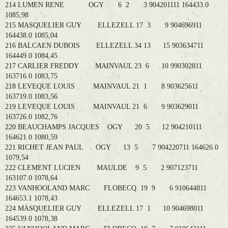
214 LUMEN RENE OGY 6 2 3 904201111 164433.0
1085,98
215 MASQUELIER GUY ELLEZELL 17 3 9 904696911
164438.0 1085,04
216 BALCAEN DUBOIS ELLEZELL 34 13 15 903634711
164449.0 1084,45
217 CARLIER FREDDY MAINVAUL 23 6 10 990302811
163716.0 1083,75
218 LEVEQUE LOUIS MAINVAUL 21 1 8 903625611
163719.0 1083,56
219 LEVEQUE LOUIS MAINVAUL 21 6 9 903629011
163726.0 1082,76
220 BEAUCHAMPS JACQUES OGY 20 5 12 904210111
164621.0 1080,59
221 RICHET JEAN PAUL OGY 13 5 7 904220711 164626.0
1079,54
222 CLEMENT LUCIEN MAULDE 9 5 2 907123711
163107.0 1078,64
223 VANHOOLAND MARC FLOBECQ 19 9 6 910644811
164653.1 1078,43
224 MASQUELIER GUY ELLEZELL 17 1 10 904698011
164539.0 1078,38