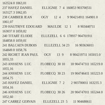
163524.0 1063,01
237 HAYEZ DANIEL ELLIGNIE 7 4 160853 903700511
163127.3 1062,05
238 CAMBIER JEAN OGY 12 4 9 904214911 164901.0
1061,07
239 HAUTRIVE EDOUARD MAULDE 12 1 8 903440711
163037.0 1059,82
240 TITART ELODIE ELLEZELL 6 6 178937 904701911
164858.0 1059,01
241 BALCAEN DUBOIS ELLEZELL 34 23 16 903636011
164849.0 1058,76
242 RICHET JEAN PAUL OGY 13 9 8 904219711 165015.0
1055,33
243 ANSSENS LUC FLOBECQ 30 10 18 904747311 165219.0
1055,16
244 ANSSENS LUC FLOBECQ 30 23 19 904746411 165223.0
1054,75
245 HAYEZ DANIEL ELLIGNIE 7 2 2 903700011 163235.3
1054,16
246 ANSSENS LUC FLOBECQ 30 26 20 904747011 165244.0
1052,60
247 CARREZ GERVAIS ELLEZELL 23 5 11 904680611