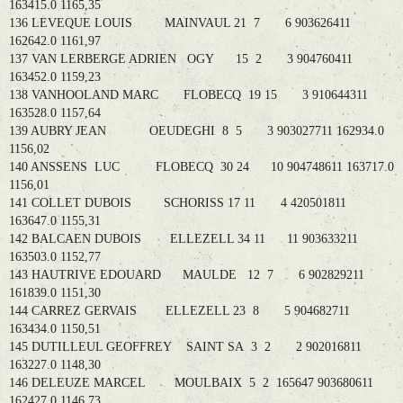
163415.0 1165,35
136 LEVEQUE LOUIS MAINVAUL 21 7 6 903626411
162642.0 1161,97
137 VAN LERBERGE ADRIEN OGY 15 2 3 904760411
163452.0 1159,23
138 VANHOOLAND MARC FLOBECQ 19 15 3 910644311
163528.0 1157,64
139 AUBRY JEAN OEUDEGHI 8 5 3 903027711 162934.0
1156,02
140 ANSSENS LUC FLOBECQ 30 24 10 904748611 163717.0
1156,01
141 COLLET DUBOIS SCHORISS 17 11 4 420501811
163647.0 1155,31
142 BALCAEN DUBOIS ELLEZELL 34 11 11 903633211
163503.0 1152,77
143 HAUTRIVE EDOUARD MAULDE 12 7 6 902829211
161839.0 1151,30
144 CARREZ GERVAIS ELLEZELL 23 8 5 904682711
163434.0 1150,51
145 DUTILLEUL GEOFFREY SAINT SA 3 2 2 902016811
163227.0 1148,30
146 DELEUZE MARCEL MOULBAIX 5 2 165647 903680611
162427.0 1146,73