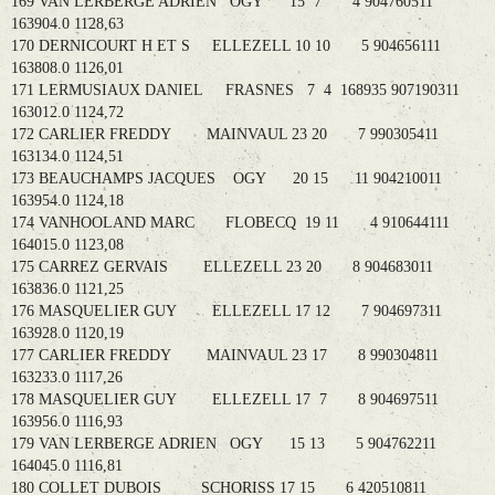
169 VAN LERBERGE ADRIEN OGY 15 7 4 904760511
163904.0 1128,63
170 DERNICOURT H ET S ELLEZELL 10 10 5 904656111
163808.0 1126,01
171 LERMUSIAUX DANIEL FRASNES 7 4 168935 907190311
163012.0 1124,72
172 CARLIER FREDDY MAINVAUL 23 20 7 990305411
163134.0 1124,51
173 BEAUCHAMPS JACQUES OGY 20 15 11 904210011
163954.0 1124,18
174 VANHOOLAND MARC FLOBECQ 19 11 4 910644111
164015.0 1123,08
175 CARREZ GERVAIS ELLEZELL 23 20 8 904683011
163836.0 1121,25
176 MASQUELIER GUY ELLEZELL 17 12 7 904697311
163928.0 1120,19
177 CARLIER FREDDY MAINVAUL 23 17 8 990304811
163233.0 1117,26
178 MASQUELIER GUY ELLEZELL 17 7 8 904697511
163956.0 1116,93
179 VAN LERBERGE ADRIEN OGY 15 13 5 904762211
164045.0 1116,81
180 COLLET DUBOIS SCHORISS 17 15 6 420510811