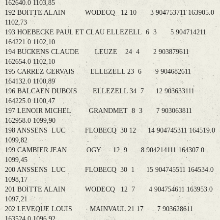
162640.0 1103,85
192 BOITTE ALAIN WODECQ 12 10 3 904753711 163905.0
1102,73
193 HOEBECKE PAUL ET CLAU ELLEZELL 6 3 5 904714211
164221.0 1102,10
194 BUCKENS CLAUDE LEUZE 24 4 2 903879611
162654.0 1102,10
195 CARREZ GERVAIS ELLEZELL 23 6 9 904682611
164132.0 1100,89
196 BALCAEN DUBOIS ELLEZELL 34 7 12 903633111
164225.0 1100,47
197 LENOIR MICHEL GRANDMET 8 3 7 903063811
162958.0 1099,90
198 ANSSENS LUC FLOBECQ 30 12 14 904745311 164519.0
1099,82
199 CAMBIER JEAN OGY 12 9 8 904214111 164307.0
1099,45
200 ANSSENS LUC FLOBECQ 30 1 15 904745511 164534.0
1098,17
201 BOITTE ALAIN WODECQ 12 7 4 904754611 163953.0
1097,21
202 LEVEQUE LOUIS MAINVAUL 21 17 7 903628611
163524.0 1096,92