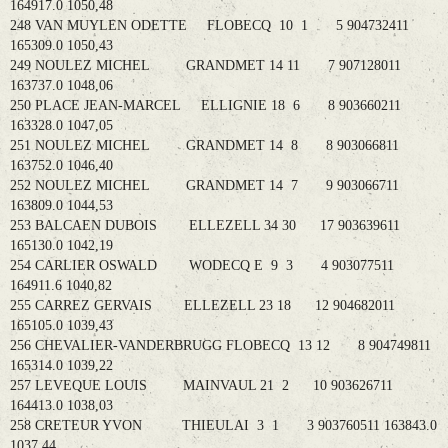
164917.0 1050,48
248 VAN MUYLEN ODETTE FLOBECQ 10 1 5 904732411
165309.0 1050,43
249 NOULEZ MICHEL GRANDMET 14 11 7 907128011
163737.0 1048,06
250 PLACE JEAN-MARCEL ELLIGNIE 18 6 8 903660211
163328.0 1047,05
251 NOULEZ MICHEL GRANDMET 14 8 8 903066811
163752.0 1046,40
252 NOULEZ MICHEL GRANDMET 14 7 9 903066711
163809.0 1044,53
253 BALCAEN DUBOIS ELLEZELL 34 30 17 903639611
165130.0 1042,19
254 CARLIER OSWALD WODECQ E 9 3 4 903077511
164911.6 1040,82
255 CARREZ GERVAIS ELLEZELL 23 18 12 904682011
165105.0 1039,43
256 CHEVALIER-VANDERBRUGG FLOBECQ 13 12 8 904749811
165314.0 1039,22
257 LEVEQUE LOUIS MAINVAUL 21 2 10 903626711
164413.0 1038,03
258 CRETEUR YVON THIEULAI 3 1 3 903760511 163843.0
1037,44