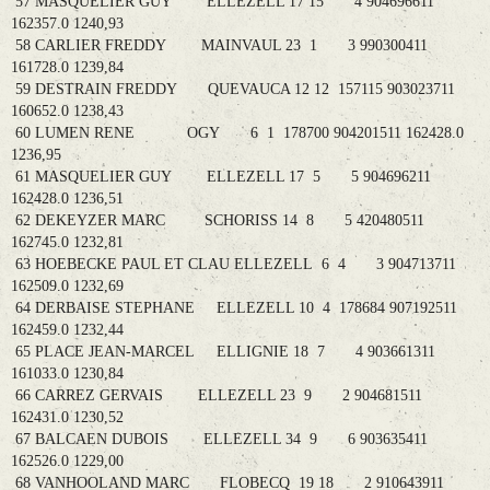
57 MASQUELIER GUY ELLEZELL 17 15 4 904696611
162357.0 1240,93
58 CARLIER FREDDY MAINVAUL 23 1 3 990300411
161728.0 1239,84
59 DESTRAIN FREDDY QUEVAUCA 12 12 157115 903023711
160652.0 1238,43
60 LUMEN RENE OGY 6 1 178700 904201511 162428.0
1236,95
61 MASQUELIER GUY ELLEZELL 17 5 5 904696211
162428.0 1236,51
62 DEKEYZER MARC SCHORISS 14 8 5 420480511
162745.0 1232,81
63 HOEBECKE PAUL ET CLAU ELLEZELL 6 4 3 904713711
162509.0 1232,69
64 DERBAISE STEPHANE ELLEZELL 10 4 178684 907192511
162459.0 1232,44
65 PLACE JEAN-MARCEL ELLIGNIE 18 7 4 903661311
161033.0 1230,84
66 CARREZ GERVAIS ELLEZELL 23 9 2 904681511
162431.0 1230,52
67 BALCAEN DUBOIS ELLEZELL 34 9 6 903635411
162526.0 1229,00
68 VANHOOLAND MARC FLOBECQ 19 18 2 910643911