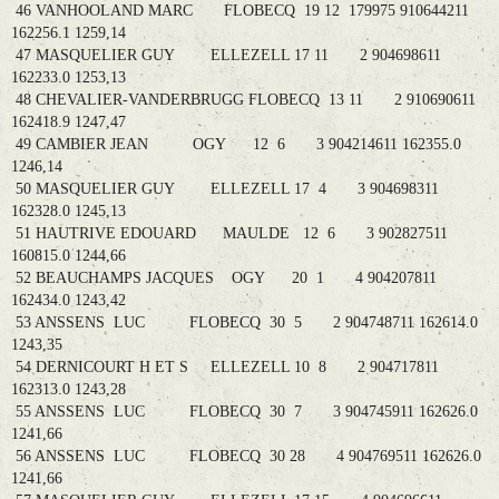
46 VANHOOLAND MARC FLOBECQ 19 12 179975 910644211
162256.1 1259,14
47 MASQUELIER GUY ELLEZELL 17 11 2 904698611
162233.0 1253,13
48 CHEVALIER-VANDERBRUGG FLOBECQ 13 11 2 910690611
162418.9 1247,47
49 CAMBIER JEAN OGY 12 6 3 904214611 162355.0
1246,14
50 MASQUELIER GUY ELLEZELL 17 4 3 904698311
162328.0 1245,13
51 HAUTRIVE EDOUARD MAULDE 12 6 3 902827511
160815.0 1244,66
52 BEAUCHAMPS JACQUES OGY 20 1 4 904207811
162434.0 1243,42
53 ANSSENS LUC FLOBECQ 30 5 2 904748711 162614.0
1243,35
54 DERNICOURT H ET S ELLEZELL 10 8 2 904717811
162313.0 1243,28
55 ANSSENS LUC FLOBECQ 30 7 3 904745911 162626.0
1241,66
56 ANSSENS LUC FLOBECQ 30 28 4 904769511 162626.0
1241,66