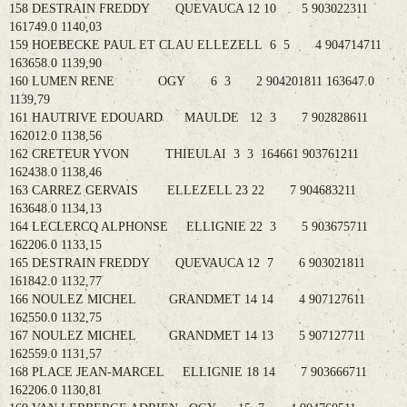
158 DESTRAIN FREDDY QUEVAUCA 12 10 5 903022311
161749.0 1140,03
159 HOEBECKE PAUL ET CLAU ELLEZELL 6 5 4 904714711
163658.0 1139,90
160 LUMEN RENE OGY 6 3 2 904201811 163647.0
1139,79
161 HAUTRIVE EDOUARD MAULDE 12 3 7 902828611
162012.0 1138,56
162 CRETEUR YVON THIEULAI 3 3 164661 903761211
162438.0 1138,46
163 CARREZ GERVAIS ELLEZELL 23 22 7 904683211
163648.0 1134,13
164 LECLERCQ ALPHONSE ELLIGNIE 22 3 5 903675711
162206.0 1133,15
165 DESTRAIN FREDDY QUEVAUCA 12 7 6 903021811
161842.0 1132,77
166 NOULEZ MICHEL GRANDMET 14 14 4 907127611
162550.0 1132,75
167 NOULEZ MICHEL GRANDMET 14 13 5 907127711
162559.0 1131,57
168 PLACE JEAN-MARCEL ELLIGNIE 18 14 7 903666711
162206.0 1130,81