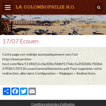
LA COLOMBOPHILIE H.O.
Home
Météo / Het weer
Lâcher / Los
17/07 Ecouen
Result. clubs, Provincial, (Inter)National
Cette page est redirigé automatiquement vers l'url
RFCB / KBDB
http://www.archive-
host.com/files/1118025/cc0a305bcfddb9177ebc5e3502d0c7fd2b6
57938/170711EcouenGeneral3ententes.pdf. Pour supprimer cette
redirection, allez dans Configuration > Réglages > Redirections.
Partager
Facebook
Twitter
Email
Conditions générales d'utilisation