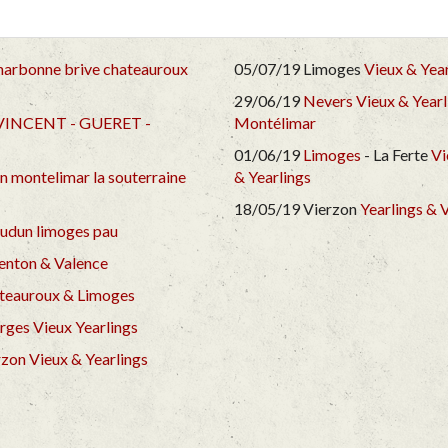
narbonne brive chateauroux
05/07/19 Limoges
Vieux &
Year
29/06/19
Nevers Vieux &
Yearl
VINCENT - GUERET -
Montélimar
01/06/19
Limoges
- La Ferte
Vi
n montelimar la souterraine
&
Yearlings
18/05/19 Vierzon
Yearlings &
V
oudun limoges pau
enton & Valence
teauroux & Limoges
rges Vieux
Yearlings
zon Vieux &
Yearlings