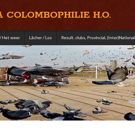
A COLOMBOPHILIE H.O.
/ Het weer
Lâcher / Los
Result. clubs, Provincial, (Inter)National