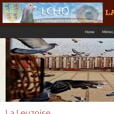
L
Home
Météo 
La Leuzoise