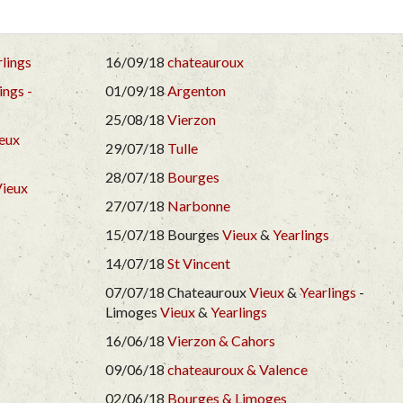
lings
16/09/18
chateauroux
ings -
01/09/18
Argenton
25/08/18
Vierzon
eux
29/07/18
Tulle
28/07/18
Bourges
ieux
27/07/18
Narbonne
15/07/18 Bourges
Vieux
&
Yearlings
14/07/18
St Vincent
07/07/18 Chateauroux
Vieux
&
Yearlings
-
Limoges
Vieux
&
Yearlings
16/06/18
Vierzon & Cahors
09/06/18
chateauroux & Valence
02/06/18
Bourges & Limoges