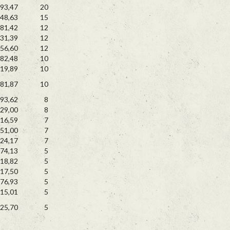
93,47
20
48,63
15
81,42
12
31,39
12
56,60
12
82,48
10
19,89
10
81,87
10
93,62
8
29,00
8
16,59
7
51,00
7
24,17
7
74,13
5
18,82
5
17,50
5
76,93
5
15,01
5
25,70
5