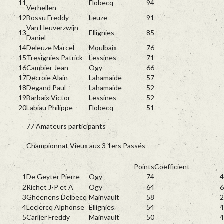
11
Flobecq
94
Verhellen
12
Bossu Freddy
Leuze
91
Van Heuverzwijn
13
Ellignies
85
Daniel
14
Deleuze Marcel
Moulbaix
76
15
Tresignies Patrick
Lessines
71
16
Cambier Jean
Ogy
66
17
Decroie Alain
Lahamaide
57
18
Degand Paul
Lahamaide
52
19
Barbaix Victor
Lessines
52
20
Labiau Philippe
Flobecq
51
77 Amateurs participants
Championnat Vieux aux 3 1ers Passés
Points
Coefficient
1
De Geyter Pierre
Ogy
74
4
2
Richet J-P et A
Ogy
64
6
3
Gheenens Delbecq
Mainvault
58
2
4
Leclercq Alphonse
Ellignies
54
4
5
Carlier Freddy
Mainvault
50
4