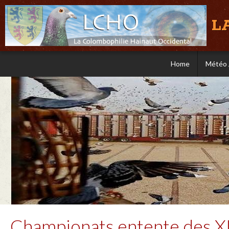
L
Home
Météo 
Championats entente des XI