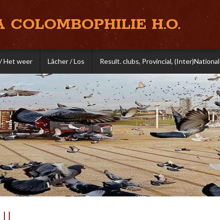
A COLOMBOPHILIE H.O.
/ Het weer
Lâcher / Los
Result. clubs, Provincial, (Inter)National
II