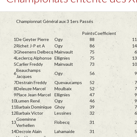
Championnat Général aux 3 1ers Passés
Points
Coefficient
1
De Geyter Pierre
Ogy
88
11
2
Richet J-P et A
Ogy
86
14
3
Gheenens Delbecq
Mainvault
75
6
4
Leclercq Alphonse
Ellignies
75
13
5
Carlier Freddy
Mainvault
73
10
Beauchamps
6
Ogy
56
9
Jacques
7
Destrain Freddy
Quevaucamps
52
7
8
Deleuze Marcel
Moulbaix
52
7
9
Place Jean-Marcel
Ellignies
47
9
10
Lumen René
Ogy
46
9
11
Barbaix Dominique
Ghoy
39
7
12
Barbaix Victor
Lessines
32
6
Goeminne
13
Flobecq
31
2
Verhellen
14
Decroie Alain
Lahamaide
31
5