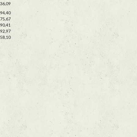
36,09
94,40
75,67
90,41
92,97
58,10