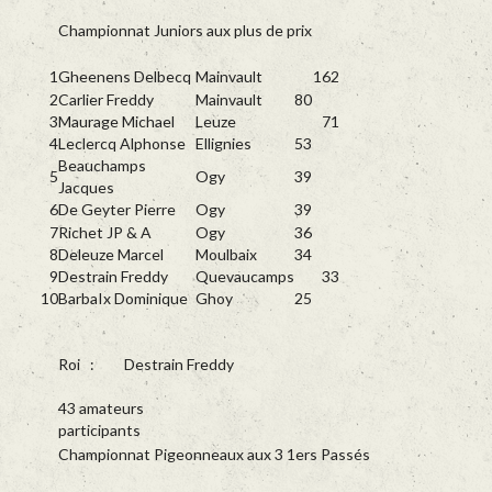
Championnat Juniors aux plus de prix
1
Gheenens Delbecq
Mainvault
162
2
Carlier Freddy
Mainvault
80
3
Maurage Michael
Leuze
71
4
Leclercq Alphonse
Ellignies
53
Beauchamps
5
Ogy
39
Jacques
6
De Geyter Pierre
Ogy
39
7
Richet JP & A
Ogy
36
8
Deleuze Marcel
Moulbaix
34
9
Destrain Freddy
Quevaucamps
33
10
BarbaIx Dominique
Ghoy
25
Roi : Destrain Freddy
43 amateurs
participants
Championnat Pigeonneaux aux 3 1ers Passés