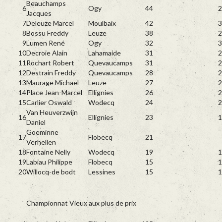
Beauchamps
6
Ogy
44
2
Jacques
7
Deleuze Marcel
Moulbaix
42
3
8
Bossu Freddy
Leuze
38
2
9
Lumen René
Ogy
32
3
10
Decroie Alain
Lahamaide
31
2
11
Rochart Robert
Quevaucamps
31
2
12
Destrain Freddy
Quevaucamps
28
2
13
Maurage Michael
Leuze
27
2
14
Place Jean-Marcel
Ellignies
26
2
15
Carlier Oswald
Wodecq
24
2
Van Heuverzwijn
16
Ellignies
23
1
Daniel
Goeminne
17
Flobecq
21
Verhellen
18
Fontaine Nelly
Wodecq
19
1
19
Labiau Philippe
Flobecq
15
1
20
Willocq-de bodt
Lessines
15
1
Championnat Vieux aux plus de prix