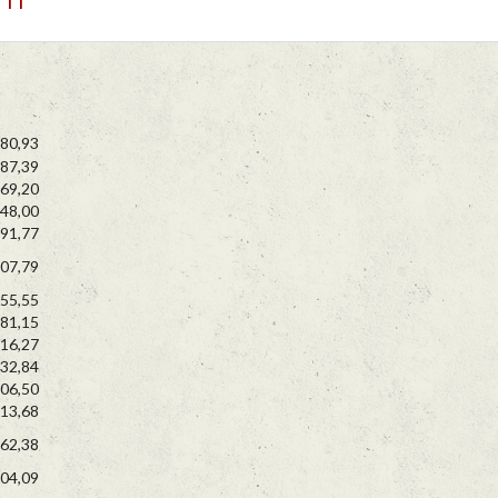
80,93
87,39
69,20
48,00
91,77
07,79
55,55
81,15
16,27
32,84
06,50
13,68
62,38
04,09