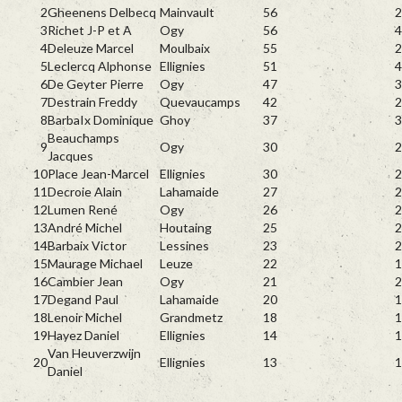
2
Gheenens Delbecq
Mainvault
56
2
3
Richet J-P et A
Ogy
56
4
4
Deleuze Marcel
Moulbaix
55
2
5
Leclercq Alphonse
Ellignies
51
4
6
De Geyter Pierre
Ogy
47
3
7
Destrain Freddy
Quevaucamps
42
2
8
BarbaIx Dominique
Ghoy
37
3
Beauchamps
9
Ogy
30
2
Jacques
10
Place Jean-Marcel
Ellignies
30
2
11
Decroie Alain
Lahamaide
27
2
12
Lumen René
Ogy
26
2
13
André Michel
Houtaing
25
2
14
Barbaix Victor
Lessines
23
2
15
Maurage Michael
Leuze
22
1
16
Cambier Jean
Ogy
21
2
17
Degand Paul
Lahamaide
20
1
18
Lenoir Michel
Grandmetz
18
1
19
Hayez Daniel
Ellignies
14
1
Van Heuverzwijn
20
Ellignies
13
1
Daniel