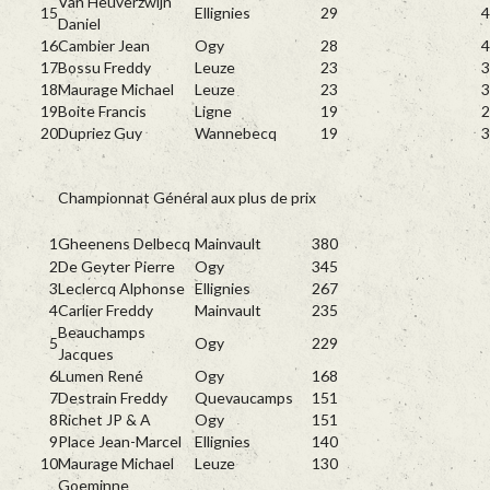
Van Heuverzwijn
15
Ellignies
29
4
Daniel
16
Cambier Jean
Ogy
28
4
17
Bossu Freddy
Leuze
23
3
18
Maurage Michael
Leuze
23
3
19
Boite Francis
Ligne
19
2
20
Dupriez Guy
Wannebecq
19
3
Championnat Général aux plus de prix
1
Gheenens Delbecq
Mainvault
380
2
De Geyter Pierre
Ogy
345
3
Leclercq Alphonse
Ellignies
267
4
Carlier Freddy
Mainvault
235
Beauchamps
5
Ogy
229
Jacques
6
Lumen René
Ogy
168
7
Destrain Freddy
Quevaucamps
151
8
Richet JP & A
Ogy
151
9
Place Jean-Marcel
Ellignies
140
10
Maurage Michael
Leuze
130
Goeminne