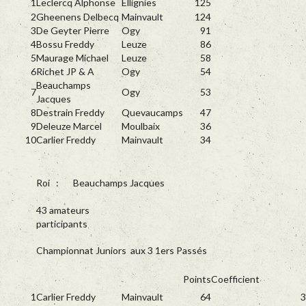
1
Leclercq Alphonse
Ellignies
125
2
Gheenens Delbecq
Mainvault
124
3
De Geyter Pierre
Ogy
91
4
Bossu Freddy
Leuze
86
5
Maurage Michael
Leuze
58
6
Richet JP & A
Ogy
54
Beauchamps
7
Ogy
53
Jacques
8
Destrain Freddy
Quevaucamps
47
9
Deleuze Marcel
Moulbaix
36
10
Carlier Freddy
Mainvault
34
Roi : Beauchamps Jacques
43 amateurs
participants
Championnat Juniors aux 3 1ers Passés
Points
Coefficient
1
Carlier Freddy
Mainvault
64
3