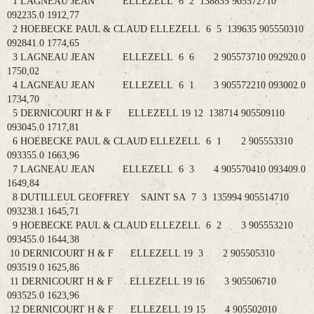
1 LAGNEAU JEAN ELLEZELL 6 2 138835 905572710
092235.0 1912,77
2 HOEBECKE PAUL & CLAUD ELLEZELL 6 5 139635 905550310
092841.0 1774,65
3 LAGNEAU JEAN ELLEZELL 6 6 2 905573710 092920.0
1750,02
4 LAGNEAU JEAN ELLEZELL 6 1 3 905572210 093002.0
1734,70
5 DERNICOURT H & F ELLEZELL 19 12 138714 905509110
093045.0 1717,81
6 HOEBECKE PAUL & CLAUD ELLEZELL 6 1 2 905553310
093355.0 1663,96
7 LAGNEAU JEAN ELLEZELL 6 3 4 905570410 093409.0
1649,84
8 DUTILLEUL GEOFFREY SAINT SA 7 3 135994 905514710
093238.1 1645,71
9 HOEBECKE PAUL & CLAUD ELLEZELL 6 2 3 905553210
093455.0 1644,38
10 DERNICOURT H & F ELLEZELL 19 3 2 905505310
093519.0 1625,86
11 DERNICOURT H & F ELLEZELL 19 16 3 905506710
093525.0 1623,96
12 DERNICOURT H & F ELLEZELL 19 15 4 905502010