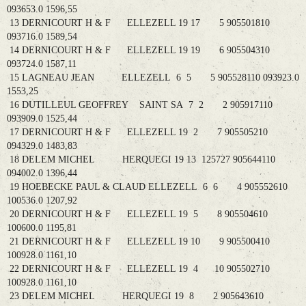
093653.0 1596,55
13 DERNICOURT H & F ELLEZELL 19 17 5 905501810
093716.0 1589,54
14 DERNICOURT H & F ELLEZELL 19 19 6 905504310
093724.0 1587,11
15 LAGNEAU JEAN ELLEZELL 6 5 5 905528110 093923.0
1553,25
16 DUTILLEUL GEOFFREY SAINT SA 7 2 2 905917110
093909.0 1525,44
17 DERNICOURT H & F ELLEZELL 19 2 7 905505210
094329.0 1483,83
18 DELEM MICHEL HERQUEGI 19 13 125727 905644110
094002.0 1396,44
19 HOEBECKE PAUL & CLAUD ELLEZELL 6 6 4 905552610
100536.0 1207,92
20 DERNICOURT H & F ELLEZELL 19 5 8 905504610
100600.0 1195,81
21 DERNICOURT H & F ELLEZELL 19 10 9 905500410
100928.0 1161,10
22 DERNICOURT H & F ELLEZELL 19 4 10 905502710
100928.0 1161,10
23 DELEM MICHEL HERQUEGI 19 8 2 905643610