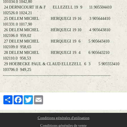
101034.0 1042,80
24 DERNICOURT H & F ELLEZELL 19 9 11 905504410
102526.0 1024,21
25 DELEM MICHEL HERQUEGI 19 16 3 905644410
101331.0 1017,90
26 DELEM MICHEL HERQUEGI 19 10 4 905643810
102106.0 959,02
27 DELEM MICHEL HERQUEGI 19 6 5 905643410
102109.0 958,65
28 DELEM MICHEL HERQUEGI 19 4 6 905643210
102110.0 958,53
29 HOEBECKE PAUL & CLAUD ELLEZELL 6 3 5 905553410
103706.0 949,25
----------------------------------------------------------------------------
Partager
Facebook
Twitter
Email
Conditions générales d'utilisation
Conditions générales de vente