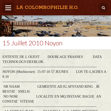
LA COLOMBOPHILIE H.O.
Home
Météo / Het weer
Lâcher / Los
15 Juillet 2010 Noyon
Result. clubs, Provincial, (Inter)National
ENTENTE DE L OUEST DOUBLAGE FRASNES DATA
RFCB / KBDB
TECHNOLOGY-DEERLIJK
----------------------------------------------------------------------------
NOYON (Morlincourt) 15-07-10 57 JEUNES LOS TE-LACHES A :
8.10
----------------------------------------------------------------------------
NR NAAM GEMEENTE AD IG AFSTAND RING JR
BESTAT SNELH.
NO NOM LOCALITE EN MQ DISTANC BAGUE AN
CONSTAT VITESSE
----------------------------------------------------------------------------