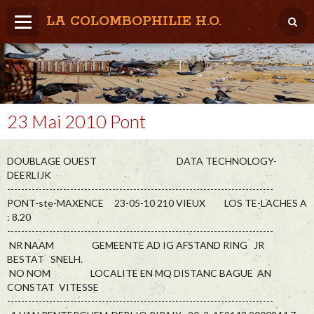
LA COLOMBOPHILIE H.O.
Home
Météo / Het weer
Lâcher / Los
23 Mai 2010 Pont
Result. clubs, Provincial, (Inter)National
DOUBLAGE OUEST DATA TECHNOLOGY-
RFCB / KBDB
DEERLIJK
----------------------------------------------------------------------------
PONT-ste-MAXENCE 23-05-10 210 VIEUX LOS TE-LACHES A
: 8.20
----------------------------------------------------------------------------
NR NAAM GEMEENTE AD IG AFSTAND RING JR
BESTAT SNELH.
NO NOM LOCALITE EN MQ DISTANC BAGUE AN
CONSTAT VITESSE
----------------------------------------------------------------------------