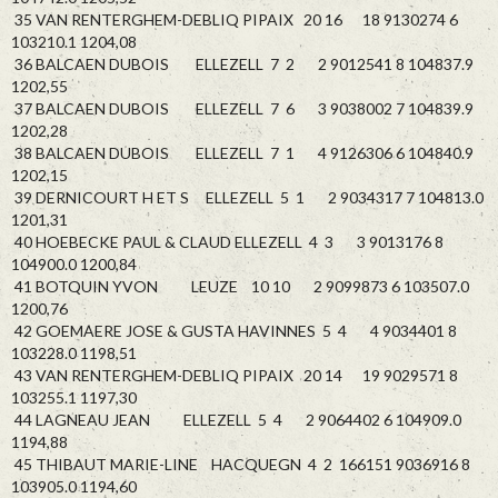
35 VAN RENTERGHEM-DEBLIQ PIPAIX 20 16 18 9130274 6
103210.1 1204,08
36 BALCAEN DUBOIS ELLEZELL 7 2 2 9012541 8 104837.9
1202,55
37 BALCAEN DUBOIS ELLEZELL 7 6 3 9038002 7 104839.9
1202,28
38 BALCAEN DUBOIS ELLEZELL 7 1 4 9126306 6 104840.9
1202,15
39 DERNICOURT H ET S ELLEZELL 5 1 2 9034317 7 104813.0
1201,31
40 HOEBECKE PAUL & CLAUD ELLEZELL 4 3 3 9013176 8
104900.0 1200,84
41 BOTQUIN YVON LEUZE 10 10 2 9099873 6 103507.0
1200,76
42 GOEMAERE JOSE & GUSTA HAVINNES 5 4 4 9034401 8
103228.0 1198,51
43 VAN RENTERGHEM-DEBLIQ PIPAIX 20 14 19 9029571 8
103255.1 1197,30
44 LAGNEAU JEAN ELLEZELL 5 4 2 9064402 6 104909.0
1194,88
45 THIBAUT MARIE-LINE HACQUEGN 4 2 166151 9036916 8
103905.0 1194,60