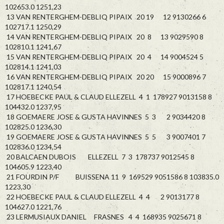
102653.0 1251,23
13 VAN RENTERGHEM-DEBLIQ PIPAIX 20 19 12 9130266 6
102717.1 1250,29
14 VAN RENTERGHEM-DEBLIQ PIPAIX 20 8 13 9029590 8
102810.1 1241,67
15 VAN RENTERGHEM-DEBLIQ PIPAIX 20 4 14 9004524 5
102814.1 1241,03
16 VAN RENTERGHEM-DEBLIQ PIPAIX 20 20 15 9000896 7
102817.1 1240,54
17 HOEBECKE PAUL & CLAUD ELLEZELL 4 1 178927 9013158 8
104432.0 1237,95
18 GOEMAERE JOSE & GUSTA HAVINNES 5 3 2 9034420 8
102825.0 1236,30
19 GOEMAERE JOSE & GUSTA HAVINNES 5 5 3 9007401 7
102836.0 1234,54
20 BALCAEN DUBOIS ELLEZELL 7 3 178737 9012545 8
104605.9 1223,40
21 FOURDIN P/F BUISSENA 11 9 169529 9051586 8 103835.0
1223,30
22 HOEBECKE PAUL & CLAUD ELLEZELL 4 4 2 9013177 8
104627.0 1221,76
23 LERMUSIAUX DANIEL FRASNES 4 4 168935 9025671 8