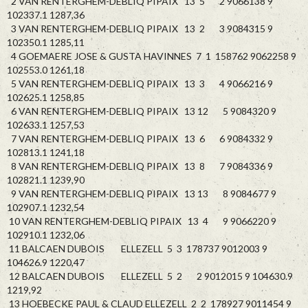
2 VAN RENTERGHEM-DEBLIQ PIPAIX 13 5 2 9066138 9
102337.1 1287,36
3 VAN RENTERGHEM-DEBLIQ PIPAIX 13 2 3 9084315 9
102350.1 1285,11
4 GOEMAERE JOSE & GUSTA HAVINNES 7 1 158762 9062258 9
102553.0 1261,18
5 VAN RENTERGHEM-DEBLIQ PIPAIX 13 3 4 9066216 9
102625.1 1258,85
6 VAN RENTERGHEM-DEBLIQ PIPAIX 13 12 5 9084320 9
102633.1 1257,53
7 VAN RENTERGHEM-DEBLIQ PIPAIX 13 6 6 9084332 9
102813.1 1241,18
8 VAN RENTERGHEM-DEBLIQ PIPAIX 13 8 7 9084336 9
102821.1 1239,90
9 VAN RENTERGHEM-DEBLIQ PIPAIX 13 13 8 9084677 9
102907.1 1232,54
10 VAN RENTERGHEM-DEBLIQ PIPAIX 13 4 9 9066220 9
102910.1 1232,06
11 BALCAEN DUBOIS ELLEZELL 5 3 178737 9012003 9
104626.9 1220,47
12 BALCAEN DUBOIS ELLEZELL 5 2 2 9012015 9 104630.9
1219,92
13 HOEBECKE PAUL & CLAUD ELLEZELL 2 2 178927 9011454 9