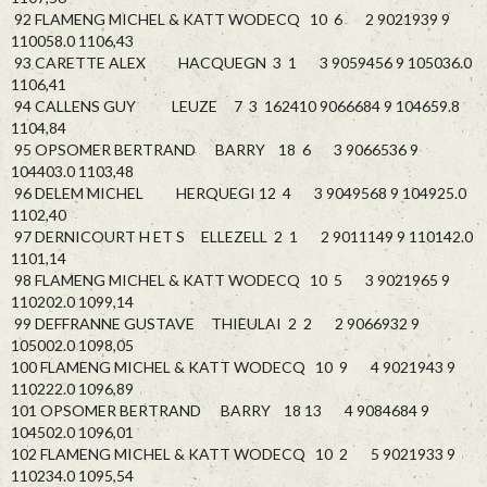
92 FLAMENG MICHEL & KATT WODECQ 10 6 2 9021939 9
110058.0 1106,43
93 CARETTE ALEX HACQUEGN 3 1 3 9059456 9 105036.0
1106,41
94 CALLENS GUY LEUZE 7 3 162410 9066684 9 104659.8
1104,84
95 OPSOMER BERTRAND BARRY 18 6 3 9066536 9
104403.0 1103,48
96 DELEM MICHEL HERQUEGI 12 4 3 9049568 9 104925.0
1102,40
97 DERNICOURT H ET S ELLEZELL 2 1 2 9011149 9 110142.0
1101,14
98 FLAMENG MICHEL & KATT WODECQ 10 5 3 9021965 9
110202.0 1099,14
99 DEFFRANNE GUSTAVE THIEULAI 2 2 2 9066932 9
105002.0 1098,05
100 FLAMENG MICHEL & KATT WODECQ 10 9 4 9021943 9
110222.0 1096,89
101 OPSOMER BERTRAND BARRY 18 13 4 9084684 9
104502.0 1096,01
102 FLAMENG MICHEL & KATT WODECQ 10 2 5 9021933 9
110234.0 1095,54