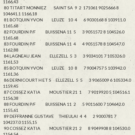
1166,43
80 TITART MONNIEZ SAINT SA 9 2 171061 9025666 8
104641.1 1166,18
81 BOTQUIN YVON LEUZE 10 4 6 9030168 8 103911.0
1165,68
82 FOURDIN P/F BUISSENA 11 5 3 9051572 8 104526.0
1165,68
83 FOURDIN P/F BUISSENA 11 4 4 9051578 8 104547.0
1162,88
84 LAGNEAU JEAN ELLEZELL 5 3 3 9034101 7 105326.0
1161,53
85 BOTQUIN YVON LEUZE 10 8 7 9004757 5 103942.0
1161,36
86 DERNICOURT H ET S ELLEZELL 5 5 3 9065009 6 105334.0
1159,45
87 COSSEZ KATIA MOUSTIER 21 1 7 9019920 5 104516.1
1156,38
88 FOURDIN P/F BUISSENA 11 2 5 9011600 7 104642.0
1155,61
89 DEFFRANNE GUSTAVE THIEULAI 4 4 2 9000781 7
104237.0 1155,15
90 COSSEZ KATIA MOUSTIER 21 2 8 9049908 8 104530.0
1154,54