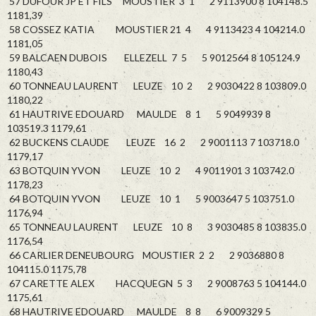
57 DUFOUR JP ET FILS MOUSTIER 3 1 2 9113900 8 104148.5
1181,39
58 COSSEZ KATIA MOUSTIER 21 4 4 9113423 4 104214.0
1181,05
59 BALCAEN DUBOIS ELLEZELL 7 5 5 9012564 8 105124.9
1180,43
60 TONNEAU LAURENT LEUZE 10 2 2 9030422 8 103809.0
1180,22
61 HAUTRIVE EDOUARD MAULDE 8 1 5 9049939 8
103519.3 1179,61
62 BUCKENS CLAUDE LEUZE 16 2 2 9001113 7 103718.0
1179,17
63 BOTQUIN YVON LEUZE 10 2 4 9011901 3 103742.0
1178,23
64 BOTQUIN YVON LEUZE 10 1 5 9003647 5 103751.0
1176,94
65 TONNEAU LAURENT LEUZE 10 8 3 9030485 8 103835.0
1176,54
66 CARLIER DENEUBOURG MOUSTIER 2 2 2 9036880 8
104115.0 1175,78
67 CARETTE ALEX HACQUEGN 5 3 2 9008763 5 104144.0
1175,61
68 HAUTRIVE EDOUARD MAULDE 8 8 6 9009329 5