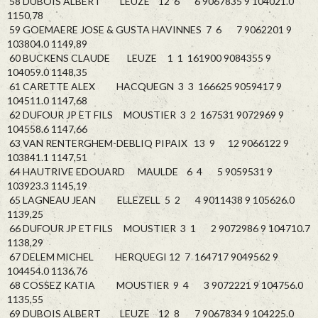
58 DUBOIS ALBERT LEUZE 12 6 6 9067835 9 104021.0
1150,78
59 GOEMAERE JOSE & GUSTA HAVINNES 7 6 7 9062201 9
103804.0 1149,89
60 BUCKENS CLAUDE LEUZE 1 1 161900 9084355 9
104059.0 1148,35
61 CARETTE ALEX HACQUEGN 3 3 166625 9059417 9
104511.0 1147,68
62 DUFOUR JP ET FILS MOUSTIER 3 2 167531 9072969 9
104558.6 1147,66
63 VAN RENTERGHEM-DEBLIQ PIPAIX 13 9 12 9066122 9
103841.1 1147,51
64 HAUTRIVE EDOUARD MAULDE 6 4 5 9059531 9
103923.3 1145,19
65 LAGNEAU JEAN ELLEZELL 5 2 4 9011438 9 105626.0
1139,25
66 DUFOUR JP ET FILS MOUSTIER 3 1 2 9072986 9 104710.7
1138,29
67 DELEM MICHEL HERQUEGI 12 7 164717 9049562 9
104454.0 1136,76
68 COSSEZ KATIA MOUSTIER 9 4 3 9072221 9 104756.0
1135,55
69 DUBOIS ALBERT LEUZE 12 8 7 9067834 9 104225.0