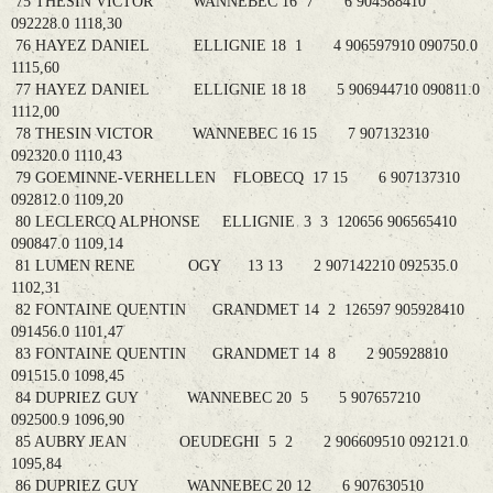
75 THESIN VICTOR WANNEBEC 16 7 6 904588410
092228.0 1118,30
76 HAYEZ DANIEL ELLIGNIE 18 1 4 906597910 090750.0
1115,60
77 HAYEZ DANIEL ELLIGNIE 18 18 5 906944710 090811.0
1112,00
78 THESIN VICTOR WANNEBEC 16 15 7 907132310
092320.0 1110,43
79 GOEMINNE-VERHELLEN FLOBECQ 17 15 6 907137310
092812.0 1109,20
80 LECLERCQ ALPHONSE ELLIGNIE 3 3 120656 906565410
090847.0 1109,14
81 LUMEN RENE OGY 13 13 2 907142210 092535.0
1102,31
82 FONTAINE QUENTIN GRANDMET 14 2 126597 905928410
091456.0 1101,47
83 FONTAINE QUENTIN GRANDMET 14 8 2 905928810
091515.0 1098,45
84 DUPRIEZ GUY WANNEBEC 20 5 5 907657210
092500.9 1096,90
85 AUBRY JEAN OEUDEGHI 5 2 2 906609510 092121.0
1095,84
86 DUPRIEZ GUY WANNEBEC 20 12 6 907630510