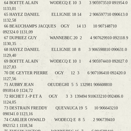
64 BOITTE ALAIN WODECQ E 10 3 3 905973510 091954.0
1133,01
65 HAYEZ DANIEL ELLIGNIE 18 14 2 906597710 090613.0
1132,58
66 BEAUCHAMPS JACQUES OGY 14 13 10 907148710
092324.0 1131,09
67 DUPRIEZ GUY WANNEBEC 20 2 4 907629910 092118.9
1130,35
68 HAYEZ DANIEL ELLIGNIE 18 8 3 906598810 090631.0
1129,40
69 BOITTE ALAIN WODECQ E 10 1 4 905974410 092027.0
1127,83
70 DE GEYTER PIERRE OGY 12 3 6 907106410 092420.0
1127,56
71 AUBRY JEAN OEUDEGHI 5 5 132981 906608810
091814.0 1124,72
72 RICHET J.-P ET A OGY 3 3 139494 910633210 092406.0
1124,05
73 DESTRAIN FREDDY QUEVAUCA 19 5 10 906643210
090341.0 1123,16
74 CARLIER OSWALD WODECQ E 8 5 2 906739410
092152.1 1118,34