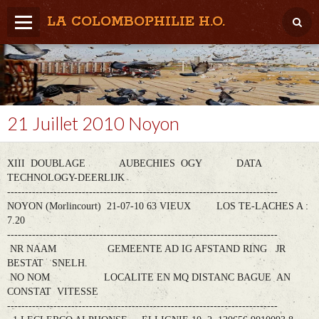
LA COLOMBOPHILIE H.O.
Home
Météo / Het weer
Lâcher / Los
21 Juillet 2010 Noyon
Result. clubs, Provincial, (Inter)National
XIII DOUBLAGE AUBECHIES OGY DATA
RFCB / KBDB
TECHNOLOGY-DEERLIJK
----------------------------------------------------------------------------
NOYON (Morlincourt) 21-07-10 63 VIEUX LOS TE-LACHES A :
7.20
----------------------------------------------------------------------------
NR NAAM GEMEENTE AD IG AFSTAND RING JR
BESTAT SNELH.
NO NOM LOCALITE EN MQ DISTANC BAGUE AN
CONSTAT VITESSE
----------------------------------------------------------------------------