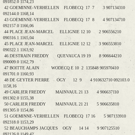
091852.0 1174,23
42 GOEMINNE-VERHELLEN FLOBECQ 17 7 3 907134310
092144.0 1168,14
43 GOEMINNE-VERHELLEN FLOBECQ 17 8 4 907134710
092157.0 1166,06
44 PLACE JEAN-MARCEL ELLIGNIE 12 10 2 906556210
090316.1 1165,04
45 PLACE JEAN-MARCEL ELLIGNIE 12 12 3 906553810
090322.1 1163,92
46 DESTRAIN FREDDY QUEVAUCA 19 19 8 906644210
090009.0 1162,79
47 BOITTE ALAIN WODECQ E 10 2 135848 905970410
091701.0 1160,93
48 DE GEYTER PIERRE OGY 12 9 4 910632710 092103.0
1158,16
49 CARLIER FREDDY MAINVAUL 21 13 4 906637110
091302.0 1155,38
50 CARLIER FREDDY MAINVAUL 21 21 5 906635810
091305.0 1154,86
51 GOEMINNE-VERHELLEN FLOBECQ 17 16 5 907133910
092318.0 1153,29
52 BEAUCHAMPS JACQUES OGY 14 14 9 907125510
092126.0 1149,42