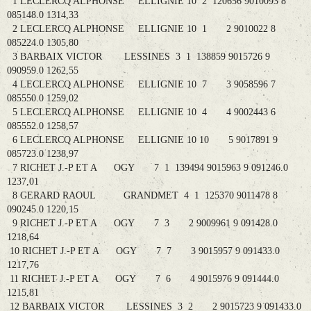
1 LECLERCQ ALPHONSE ELLIGNIE 10 2 120656 9010093 8
085148.0 1314,33
2 LECLERCQ ALPHONSE ELLIGNIE 10 1 2 9010022 8
085224.0 1305,80
3 BARBAIX VICTOR LESSINES 3 1 138859 9015726 9
090959.0 1262,55
4 LECLERCQ ALPHONSE ELLIGNIE 10 7 3 9058596 7
085550.0 1259,02
5 LECLERCQ ALPHONSE ELLIGNIE 10 4 4 9002443 6
085552.0 1258,57
6 LECLERCQ ALPHONSE ELLIGNIE 10 10 5 9017891 9
085723.0 1238,97
7 RICHET J.-P ET A OGY 7 1 139494 9015963 9 091246.0
1237,01
8 GERARD RAOUL GRANDMET 4 1 125370 9011478 8
090245.0 1220,15
9 RICHET J.-P ET A OGY 7 3 2 9009961 9 091428.0
1218,64
10 RICHET J.-P ET A OGY 7 7 3 9015957 9 091433.0
1217,76
11 RICHET J.-P ET A OGY 7 6 4 9015976 9 091444.0
1215,81
12 BARBAIX VICTOR LESSINES 3 2 2 9015723 9 091433.0