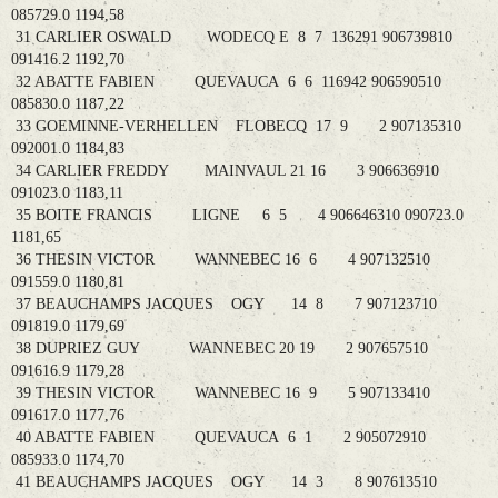
085729.0 1194,58
31 CARLIER OSWALD WODECQ E 8 7 136291 906739810
091416.2 1192,70
32 ABATTE FABIEN QUEVAUCA 6 6 116942 906590510
085830.0 1187,22
33 GOEMINNE-VERHELLEN FLOBECQ 17 9 2 907135310
092001.0 1184,83
34 CARLIER FREDDY MAINVAUL 21 16 3 906636910
091023.0 1183,11
35 BOITE FRANCIS LIGNE 6 5 4 906646310 090723.0
1181,65
36 THESIN VICTOR WANNEBEC 16 6 4 907132510
091559.0 1180,81
37 BEAUCHAMPS JACQUES OGY 14 8 7 907123710
091819.0 1179,69
38 DUPRIEZ GUY WANNEBEC 20 19 2 907657510
091616.9 1179,28
39 THESIN VICTOR WANNEBEC 16 9 5 907133410
091617.0 1177,76
40 ABATTE FABIEN QUEVAUCA 6 1 2 905072910
085933.0 1174,70
41 BEAUCHAMPS JACQUES OGY 14 3 8 907613510