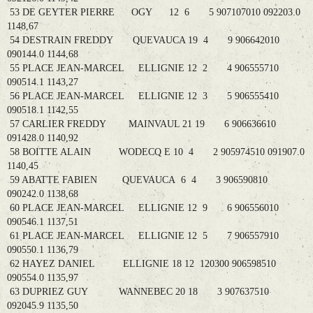
53 DE GEYTER PIERRE OGY 12 6 5 907107010 092203.0
1148,67
54 DESTRAIN FREDDY QUEVAUCA 19 4 9 906642010
090144.0 1144,68
55 PLACE JEAN-MARCEL ELLIGNIE 12 2 4 906555710
090514.1 1143,27
56 PLACE JEAN-MARCEL ELLIGNIE 12 3 5 906555410
090518.1 1142,55
57 CARLIER FREDDY MAINVAUL 21 19 6 906636610
091428.0 1140,92
58 BOITTE ALAIN WODECQ E 10 4 2 905974510 091907.0
1140,45
59 ABATTE FABIEN QUEVAUCA 6 4 3 906590810
090242.0 1138,68
60 PLACE JEAN-MARCEL ELLIGNIE 12 9 6 906556010
090546.1 1137,51
61 PLACE JEAN-MARCEL ELLIGNIE 12 5 7 906557910
090550.1 1136,79
62 HAYEZ DANIEL ELLIGNIE 18 12 120300 906598510
090554.0 1135,97
63 DUPRIEZ GUY WANNEBEC 20 18 3 907637510
092045.9 1135,50