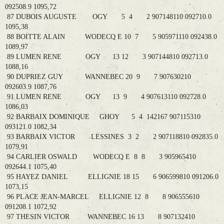
092508.9 1095,72
87 DUBOIS AUGUSTE OGY 5 4 2 907148110 092710.0
1095,38
88 BOITTE ALAIN WODECQ E 10 7 5 905971110 092438.0
1089,97
89 LUMEN RENE OGY 13 12 3 907144810 092713.0
1088,16
90 DUPRIEZ GUY WANNEBEC 20 9 7 907630210
092603.9 1087,76
91 LUMEN RENE OGY 13 9 4 907613110 092728.0
1086,03
92 BARBAIX DOMINIQUE GHOY 5 4 142167 907115310
093121.0 1082,34
93 BARBAIX VICTOR LESSINES 3 2 2 907118810 092835.0
1079,91
94 CARLIER OSWALD WODECQ E 8 8 3 905965410
092644.1 1075,40
95 HAYEZ DANIEL ELLIGNIE 18 15 6 906599810 091206.0
1073,15
96 PLACE JEAN-MARCEL ELLIGNIE 12 8 8 906555610
091208.1 1072,92
97 THESIN VICTOR WANNEBEC 16 13 8 907132410