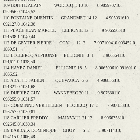
109 BOITTE ALAIN WODECQ E 10 10 6 905970710
092956.0 1045,52
110 FONTAINE QUENTIN GRANDMET 14 12 4 905931610
092127.0 1042,38
111 PLACE JEAN-MARCEL ELLIGNIE 12 1 9 906556510
091538.1 1040,44
112 DE GEYTER PIERRE OGY 12 2 7 907100410 093452.0
1039,51
113 LECLERCQ ALPHONSE ELLIGNIE 3 1 2 906564110
091611.0 1038,50
114 HAYEZ DANIEL ELLIGNIE 18 5 8 906599610 091601.0
1036,92
115 ABATTE FABIEN QUEVAUCA 6 2 4 906856810
091321.0 1031,68
116 DUPRIEZ GUY WANNEBEC 20 11 9 907630110
093255.9 1031,57
117 GOEMINNE-VERHELLEN FLOBECQ 17 3 7 907133810
093757.0 1030,81
118 CARLIER FREDDY MAINVAUL 21 12 8 906635310
092645.0 1030,34
119 BARBAIX DOMINIQUE GHOY 5 2 2 907114810
094115.0 1006,48