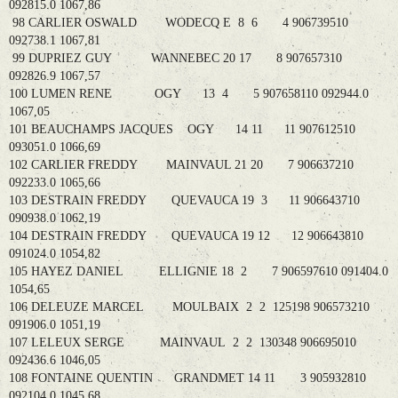
092815.0 1067,86
98 CARLIER OSWALD WODECQ E 8 6 4 906739510
092738.1 1067,81
99 DUPRIEZ GUY WANNEBEC 20 17 8 907657310
092826.9 1067,57
100 LUMEN RENE OGY 13 4 5 907658110 092944.0
1067,05
101 BEAUCHAMPS JACQUES OGY 14 11 11 907612510
093051.0 1066,69
102 CARLIER FREDDY MAINVAUL 21 20 7 906637210
092233.0 1065,66
103 DESTRAIN FREDDY QUEVAUCA 19 3 11 906643710
090938.0 1062,19
104 DESTRAIN FREDDY QUEVAUCA 19 12 12 906643810
091024.0 1054,82
105 HAYEZ DANIEL ELLIGNIE 18 2 7 906597610 091404.0
1054,65
106 DELEUZE MARCEL MOULBAIX 2 2 125198 906573210
091906.0 1051,19
107 LELEUX SERGE MAINVAUL 2 2 130348 906695010
092436.6 1046,05
108 FONTAINE QUENTIN GRANDMET 14 11 3 905932810
092104.0 1045,68