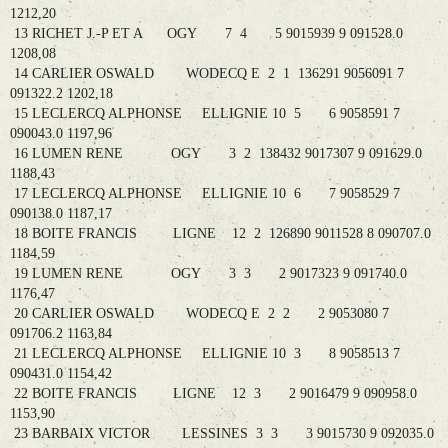
1212,20
13 RICHET J.-P ET A OGY 7 4 5 9015939 9 091528.0
1208,08
14 CARLIER OSWALD WODECQ E 2 1 136291 9056091 7
091322.2 1202,18
15 LECLERCQ ALPHONSE ELLIGNIE 10 5 6 9058591 7
090043.0 1197,96
16 LUMEN RENE OGY 3 2 138432 9017307 9 091629.0
1188,43
17 LECLERCQ ALPHONSE ELLIGNIE 10 6 7 9058529 7
090138.0 1187,17
18 BOITE FRANCIS LIGNE 12 2 126890 9011528 8 090707.0
1184,59
19 LUMEN RENE OGY 3 3 2 9017323 9 091740.0
1176,47
20 CARLIER OSWALD WODECQ E 2 2 2 9053080 7
091706.2 1163,84
21 LECLERCQ ALPHONSE ELLIGNIE 10 3 8 9058513 7
090431.0 1154,42
22 BOITE FRANCIS LIGNE 12 3 2 9016479 9 090958.0
1153,90
23 BARBAIX VICTOR LESSINES 3 3 3 9015730 9 092035.0