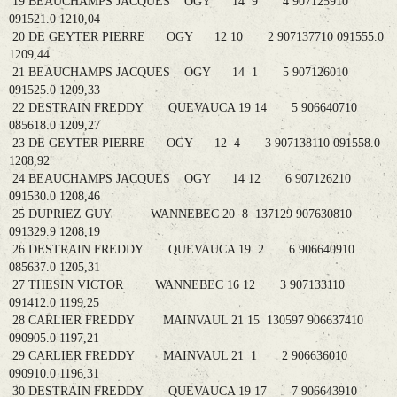
19 BEAUCHAMPS JACQUES OGY 14 9 4 907125910
091521.0 1210,04
20 DE GEYTER PIERRE OGY 12 10 2 907137710 091555.0
1209,44
21 BEAUCHAMPS JACQUES OGY 14 1 5 907126010
091525.0 1209,33
22 DESTRAIN FREDDY QUEVAUCA 19 14 5 906640710
085618.0 1209,27
23 DE GEYTER PIERRE OGY 12 4 3 907138110 091558.0
1208,92
24 BEAUCHAMPS JACQUES OGY 14 12 6 907126210
091530.0 1208,46
25 DUPRIEZ GUY WANNEBEC 20 8 137129 907630810
091329.9 1208,19
26 DESTRAIN FREDDY QUEVAUCA 19 2 6 906640910
085637.0 1205,31
27 THESIN VICTOR WANNEBEC 16 12 3 907133110
091412.0 1199,25
28 CARLIER FREDDY MAINVAUL 21 15 130597 906637410
090905.0 1197,21
29 CARLIER FREDDY MAINVAUL 21 1 2 906636010
090910.0 1196,31
30 DESTRAIN FREDDY QUEVAUCA 19 17 7 906643910