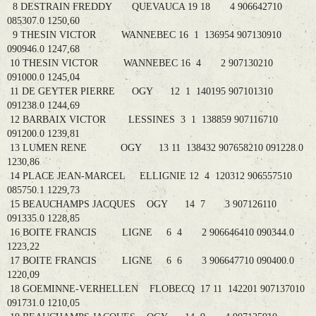
8 DESTRAIN FREDDY QUEVAUCA 19 18 4 906642710
085307.0 1250,60
9 THESIN VICTOR WANNEBEC 16 1 136954 907130910
090946.0 1247,68
10 THESIN VICTOR WANNEBEC 16 4 2 907130210
091000.0 1245,04
11 DE GEYTER PIERRE OGY 12 1 140195 907101310
091238.0 1244,69
12 BARBAIX VICTOR LESSINES 3 1 138859 907116710
091200.0 1239,81
13 LUMEN RENE OGY 13 11 138432 907658210 091228.0
1230,86
14 PLACE JEAN-MARCEL ELLIGNIE 12 4 120312 906557510
085750.1 1229,73
15 BEAUCHAMPS JACQUES OGY 14 7 3 907126110
091335.0 1228,85
16 BOITE FRANCIS LIGNE 6 4 2 906646410 090344.0
1223,22
17 BOITE FRANCIS LIGNE 6 6 3 906647710 090400.0
1220,09
18 GOEMINNE-VERHELLEN FLOBECQ 17 11 142201 907137010
091731.0 1210,05