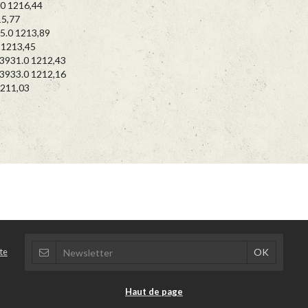
 1216,44
5,77
.0 1213,89
1213,45
931.0 1212,43
933.0 1212,16
211,03
te
Haut de page