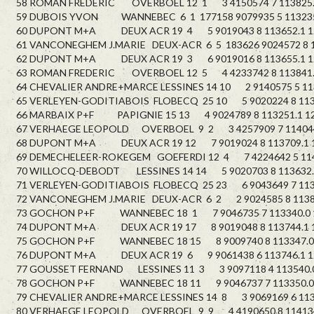
58 ROMAN FREDERIC OVERBOEL 12 1 3 4150574 7 113825.0
59 DUBOIS YVON WANNEBEC 6 1 177158 9079935 5 113235.
60 DUPONT M+A DEUX ACR 19 4 5 9019043 8 113652.1 1
61 VANCONEGHEM J.MARIE DEUX-ACR 6 5 183626 9024572 8 11
62 DUPONT M+A DEUX ACR 19 3 6 9019016 8 113655.1 1
63 ROMAN FREDERIC OVERBOEL 12 5 4 4233742 8 113841.0
64 CHEVALIER ANDRE+MARCE LESSINES 14 10 2 9140575 5 113
65 VERLEYEN-GODITIABOIS FLOBECQ 25 10 5 9020224 8 1134
66 MARBAIX P+F PAPIGNIE 15 13 4 9024789 8 113251.1 12
67 VERHAEGE LEOPOLD OVERBOEL 9 2 3 4257909 7 114044.
68 DUPONT M+A DEUX ACR 19 12 7 9019024 8 113709.1 1
69 DEMECHELEER-ROKEGEM GOEFERDI 12 4 7 4224642 5 1140
70 WILLOCQ-DEBODT LESSINES 14 14 5 9020703 8 113632.0
71 VERLEYEN-GODITIABOIS FLOBECQ 25 23 6 9043649 7 1135
72 VANCONEGHEM J.MARIE DEUX-ACR 6 2 2 9024585 8 11382
73 GOCHON P+F WANNEBEC 18 1 7 9046735 7 113340.0 1
74 DUPONT M+A DEUX ACR 19 17 8 9019048 8 113744.1 1
75 GOCHON P+F WANNEBEC 18 15 8 9009740 8 113347.0 
76 DUPONT M+A DEUX ACR 19 6 9 9061438 6 113746.1 1
77 GOUSSET FERNAND LESSINES 11 3 3 9097118 4 113540.0
78 GOCHON P+F WANNEBEC 18 11 9 9046737 7 113350.0 
79 CHEVALIER ANDRE+MARCE LESSINES 14 8 3 9069169 6 1136
80 VERHAEGE LEOPOLD OVERBOEL 9 9 4 4190650 8 114134.