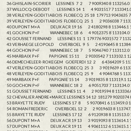
36 GHISLAIN-SCORIER LESSINES 7 2 7 9009340 8 113256.0 
37 WILLOCQ-DEBODT LESSINES 14 1 4 9031517 7 113341.0
38 VERLEYEN-GODITIABOIS FLOBECQ 25 18 179713 9043635 7 
39 VERLEYEN-GODITIABOIS FLOBECQ 25 1 2 9036038 7 11322
40 DUPONT M+A DEUX ACR 19 16 2 4180298 8 113446.1 1
41 GOCHON P+F WANNEBEC 18 6 4 9012375 8 113104.0 1
42 GOUSSET FERNAND LESSINES 11 1 179776 9031572 7 11325
43 VERHAEGE LEOPOLD OVERBOEL 9 5 2 4190645 8 113840.
44 GOCHON P+F WANNEBEC 18 7 5 9046740 7 113112.0 1
45 MARBAIX P+F PAPIGNIE 15 11 2 9030542 7 113102.1 12
46 DEMECHELEER-ROKEGEM GOEFERDI 12 2 6 4364209 5 1138
47 VERLEYEN-GODITIABOIS FLOBECQ 25 3 3 9019639 6 11331
48 VERLEYEN-GODITIABOIS FLOBECQ 25 9 4 9044768 5 11331
49 MARBAIX P+F PAPIGNIE 15 14 3 9019835 8 113119.1 12
50 GOCHON P+F WANNEBEC 18 2 6 9051703 7 113134.0 1
51 GOUSSET FERNAND LESSINES 11 4 2 9019594 8 113336.0
52 CHEVALIER ANDRE+MARCE LESSINES 14 12 181279 9020374 8
53 BRAYETTE RUDY LESSINES 17 8 5 9070841 6 113459.0 1
54 ROMAN FREDERIC OVERBOEL 12 2 2 9019603 8 113747.0
55 BRAYETTE RUDY LESSINES 17 12 6 9120938 8 113513.0 
56 DUPONT M+A DEUX ACR 19 13 3 9019093 8 113614.1 1
57 DUPONT M+A DEUX ACR 19 11 4 9061112 6 113615.1 1