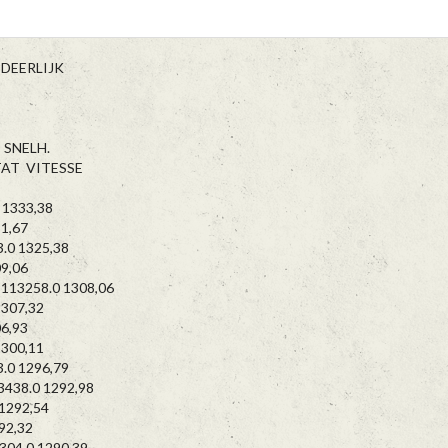
EERLIJK
SNELH.
T VITESSE
1333,38
1,67
.0 1325,38
9,06
13258.0 1308,06
307,32
6,93
300,11
0 1296,79
38.0 1292,98
292,54
92,32
04.0 1290,39