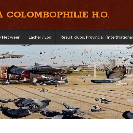
A COLOMBOPHILIE H.O.
/ Het weer
Lâcher / Los
Result. clubs, Provincial, (Inter)National