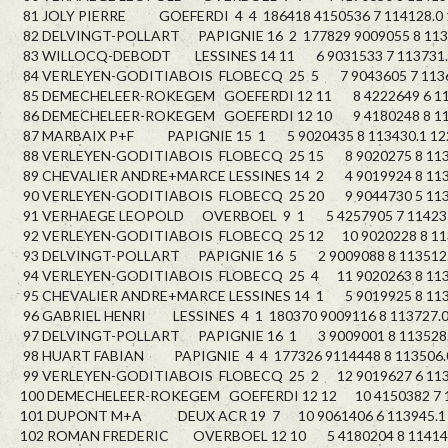
81 JOLY PIERRE GOEFERDI 4 4 186418 4150536 7 114128.0 
82 DELVINGT-POLLART PAPIGNIE 16 2 177829 9009055 8 1134
83 WILLOCQ-DEBODT LESSINES 14 11 6 9031533 7 113731.0
84 VERLEYEN-GODITIABOIS FLOBECQ 25 5 7 9043605 7 11360
85 DEMECHELEER-ROKEGEM GOEFERDI 12 11 8 4222649 6 114
86 DEMECHELEER-ROKEGEM GOEFERDI 12 10 9 4180248 8 114
87 MARBAIX P+F PAPIGNIE 15 1 5 9020435 8 113430.1 12
88 VERLEYEN-GODITIABOIS FLOBECQ 25 15 8 9020275 8 1136
89 CHEVALIER ANDRE+MARCE LESSINES 14 2 4 9019924 8 1137
90 VERLEYEN-GODITIABOIS FLOBECQ 25 20 9 9044730 5 1136
91 VERHAEGE LEOPOLD OVERBOEL 9 1 5 4257905 7 114235.
92 VERLEYEN-GODITIABOIS FLOBECQ 25 12 10 9020228 8 113
93 DELVINGT-POLLART PAPIGNIE 16 5 2 9009088 8 113512.
94 VERLEYEN-GODITIABOIS FLOBECQ 25 4 11 9020263 8 1136
95 CHEVALIER ANDRE+MARCE LESSINES 14 1 5 9019925 8 1138
96 GABRIEL HENRI LESSINES 4 1 180370 9009116 8 113727.0
97 DELVINGT-POLLART PAPIGNIE 16 1 3 9009001 8 113528.
98 HUART FABIAN PAPIGNIE 4 4 177326 9114448 8 113506.0
99 VERLEYEN-GODITIABOIS FLOBECQ 25 2 12 9019627 6 1137
100 DEMECHELEER-ROKEGEM GOEFERDI 12 12 10 4150382 7 11
101 DUPONT M+A DEUX ACR 19 7 10 9061406 6 113945.1 
102 ROMAN FREDERIC OVERBOEL 12 10 5 4180204 8 114143