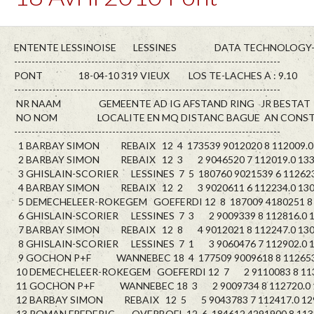
ENTENTE LESSINOISE LESSINES DATA TECHNOLOGY-D
----------------------------------------------------------------------------
PONT 18-04-10 319 VIEUX LOS TE-LACHES A : 9.10
----------------------------------------------------------------------------
NR NAAM GEMEENTE AD IG AFSTAND RING JR BESTAT 
NO NOM LOCALITE EN MQ DISTANC BAGUE AN CONSTA
----------------------------------------------------------------------------
1 BARBAY SIMON REBAIX 12 4 173539 9012020 8 112009.0 
2 BARBAY SIMON REBAIX 12 3 2 9046520 7 112019.0 133
3 GHISLAIN-SCORIER LESSINES 7 5 180760 9021539 6 112623
4 BARBAY SIMON REBAIX 12 2 3 9020611 6 112234.0 130
5 DEMECHELEER-ROKEGEM GOEFERDI 12 8 187009 4180251 8 1
6 GHISLAIN-SCORIER LESSINES 7 3 2 9009339 8 112816.0 1
7 BARBAY SIMON REBAIX 12 8 4 9012021 8 112247.0 130
8 GHISLAIN-SCORIER LESSINES 7 1 3 9060476 7 112902.0 1
9 GOCHON P+F WANNEBEC 18 4 177509 9009618 8 112653.
10 DEMECHELEER-ROKEGEM GOEFERDI 12 7 2 9110083 8 1134
11 GOCHON P+F WANNEBEC 18 3 2 9009734 8 112720.0 1
12 BARBAY SIMON REBAIX 12 5 5 9043783 7 112417.0 12
13 ROMAN FREDERIC OVERBOEL 12 6 184612 4291900 8 1133