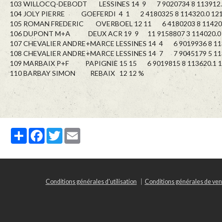
103 WILLOCQ-DEBODT LESSINES 14 9 7 9020734 8 113912.0
104 JOLY PIERRE GOEFERDI 4 1 2 4180325 8 114320.0 121
105 ROMAN FREDERIC OVERBOEL 12 11 6 4180203 8 114205
106 DUPONT M+A DEUX ACR 19 9 11 9158807 3 114020.0 
107 CHEVALIER ANDRE+MARCE LESSINES 14 4 6 9019936 8 113
108 CHEVALIER ANDRE+MARCE LESSINES 14 7 7 9045179 5 113
109 MARBAIX P+F PAPIGNIE 15 15 6 9019815 8 113620.1 1
110 BARBAY SIMON REBAIX 12 12 %
Partager
Facebook
Twitter
Email
Conditions générales d'utilisation
Conditions générales de ven