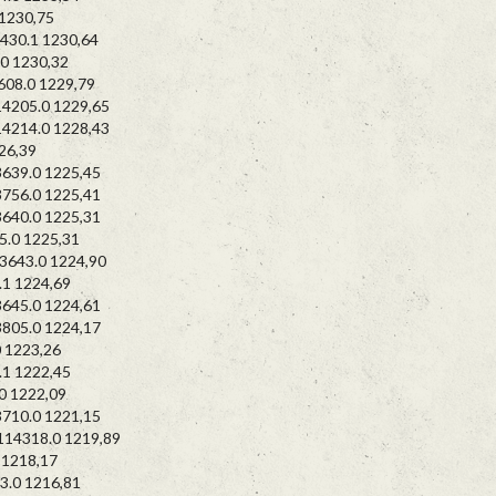
1230,75
30.1 1230,64
 1230,32
8.0 1229,79
205.0 1229,65
214.0 1228,43
26,39
39.0 1225,45
56.0 1225,41
40.0 1225,31
0 1225,31
643.0 1224,90
1 1224,69
45.0 1224,61
05.0 1224,17
 1223,26
1 1222,45
 1222,09
10.0 1221,15
4318.0 1219,89
1218,17
.0 1216,81