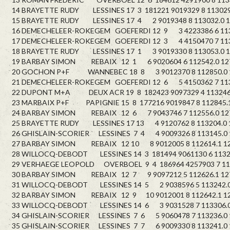
14 BRAYETTE RUDY LESSINES 17 3 181221 9019329 8 113029.
15 BRAYETTE RUDY LESSINES 17 4 2 9019348 8 113032.0 1
16 DEMECHELEER-ROKEGEM GOEFERDI 12 9 3 4223386 6 1135
17 DEMECHELEER-ROKEGEM GOEFERDI 12 3 4 4150470 7 1135
18 BRAYETTE RUDY LESSINES 17 1 3 9019330 8 113053.0 1
19 BARBAY SIMON REBAIX 12 1 6 9020604 6 112542.0 12
20 GOCHON P+F WANNEBEC 18 8 3 9012370 8 112850.0 1
21 DEMECHELEER-ROKEGEM GOEFERDI 12 6 5 4150362 7 1136
22 DUPONT M+A DEUX ACR 19 8 182423 9097329 4 113246.
23 MARBAIX P+F PAPIGNIE 15 8 177216 9019847 8 112845.1
24 BARBAY SIMON REBAIX 12 6 7 9043746 7 112556.0 12
25 BRAYETTE RUDY LESSINES 17 13 4 9120762 8 113204.0 
26 GHISLAIN-SCORIER LESSINES 7 4 4 9009326 8 113145.0 
27 BARBAY SIMON REBAIX 12 10 8 9012005 8 112614.1 12
28 WILLOCQ-DEBODT LESSINES 14 3 181494 9061130 6 11322
29 VERHAEGE LEOPOLD OVERBOEL 9 4 186964 4257903 7 113
30 BARBAY SIMON REBAIX 12 7 9 9097212 5 112626.1 12
31 WILLOCQ-DEBODT LESSINES 14 5 2 9038596 5 113242.0
32 BARBAY SIMON REBAIX 12 9 10 9012001 8 112642.1 12
33 WILLOCQ-DEBODT LESSINES 14 6 3 9031528 7 113306.0
34 GHISLAIN-SCORIER LESSINES 7 6 5 9060478 7 113236.0 
35 GHISLAIN-SCORIER LESSINES 7 7 6 9009330 8 113241.0 