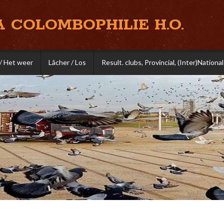
A COLOMBOPHILIE H.O.
/ Het weer
Lâcher / Los
Result. clubs, Provincial, (Inter)National