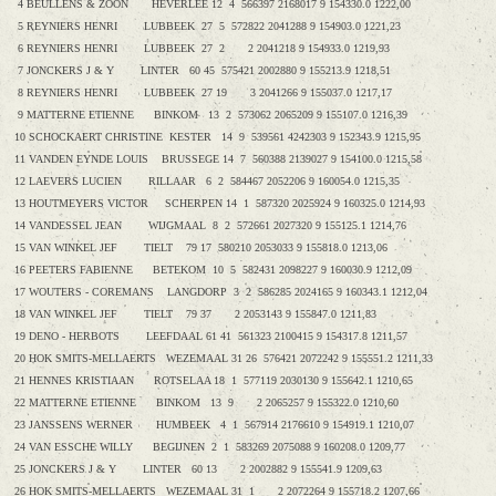
4 BEULLENS & ZOON HEVERLEE 12 4 566397 2168017 9 154330.0 1222,00
5 REYNIERS HENRI LUBBEEK 27 5 572822 2041288 9 154903.0 1221,23
6 REYNIERS HENRI LUBBEEK 27 2 2 2041218 9 154933.0 1219,93
7 JONCKERS J & Y LINTER 60 45 575421 2002880 9 155213.9 1218,51
8 REYNIERS HENRI LUBBEEK 27 19 3 2041266 9 155037.0 1217,17
9 MATTERNE ETIENNE BINKOM 13 2 573062 2065209 9 155107.0 1216,39
10 SCHOCKAERT CHRISTINE KESTER 14 9 539561 4242303 9 152343.9 1215,95
11 VANDEN EYNDE LOUIS BRUSSEGE 14 7 560388 2139027 9 154100.0 1215,58
12 LAEVERS LUCIEN RILLAAR 6 2 584467 2052206 9 160054.0 1215,35
13 HOUTMEYERS VICTOR SCHERPEN 14 1 587320 2025924 9 160325.0 1214,93
14 VANDESSEL JEAN WIJGMAAL 8 2 572661 2027320 9 155125.1 1214,76
15 VAN WINKEL JEF TIELT 79 17 580210 2053033 9 155818.0 1213,06
16 PEETERS FABIENNE BETEKOM 10 5 582431 2098227 9 160030.9 1212,09
17 WOUTERS - COREMANS LANGDORP 3 2 586285 2024165 9 160343.1 1212,04
18 VAN WINKEL JEF TIELT 79 37 2 2053143 9 155847.0 1211,83
19 DENO - HERBOTS LEEFDAAL 61 41 561323 2100415 9 154317.8 1211,57
20 HOK SMITS-MELLAERTS WEZEMAAL 31 26 576421 2072242 9 155551.2 1211,33
21 HENNES KRISTIAAN ROTSELAA 18 1 577119 2030130 9 155642.1 1210,65
22 MATTERNE ETIENNE BINKOM 13 9 2 2065257 9 155322.0 1210,60
23 JANSSENS WERNER HUMBEEK 4 1 567914 2176610 9 154919.1 1210,07
24 VAN ESSCHE WILLY BEGIJNEN 2 1 583269 2075088 9 160208.0 1209,77
25 JONCKERS J & Y LINTER 60 13 2 2002882 9 155541.9 1209,63
26 HOK SMITS-MELLAERTS WEZEMAAL 31 1 2 2072264 9 155718.2 1207,66