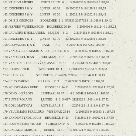
161 VANLINT MICHEL ZOUTLEEU 37 6 3 2068035 9 161303.0 1169,65
162 JONCKERS J & Y LINTER 60 38 10 2002827 9 161158.9 1169,59
163 JONCKERS J & Y LINTER 60 30 11 2002915 9 161202.9 1169,43
164 DE BIE GEORGES BOORTMEE 2 1 573930 2087703 9 161046.9 1169,42
165 JESPERS-VANDERWEGEN HOLSBEEK 26 10 3 2040408 9 161124.0 1169,23
166 LAUWERS-D'HOLLANDER BEIGEM 8 2 2 2154251 9 160346.0 1169,21
167 JONCKERS J & Y LINTER 60 16 12 2002956 9 161208.9 1169,19
168 GOOVAERTS E & K BAAL 7 5 2 2095445 9 161723.0 1169,04
169 VANDEVELDE MAURITS SCHERPEN 8 6 3 2050067 9 161926.0 1169,00
170 VANDESSEL JEAN WIJGMAAL 8 7 2 2027334 9 160954.0 1168,93
171 VAN DEN BOSSCHE YVAN ASSE 26 10 3 2146647 9 155408.9 1168,89
172 BOURS PETER AVERBODE 18 1 2 2104329 9 162551.9 1168,51
173 CLAES JOS ST.P.ROD 25 2 576897 2098571 9 161344.0 1168,43
174 CELIS CARINE GRAZEN 7 3 2 2069988 9 161741.0 1167,91
175 SCHOTSMANS GERD MESSELBR 14 11 2 2052037 9 162256.0 1167,88
176 DENO - HERBOTS LEEFDAAL 61 37 6 2100348 9 160045.8 1167,56
177 BUYSE ROLAND LENNIK 4 2 546674 2121322 9 154814.0 1167,52
178 COEL MATTHIAS ROTSELAA 15 3 4 2027442 9 161319.0 1167,40
179 VEULEMANS-PERILLEUX VISSENAK 23 14 2 2038259 9 160833.1 1167,39
180 VANDEN EYNDE LOUIS BRUSSEGE 14 13 5 2139114 9 160002.0 1167,39
181 HOUTMEYERS VICTOR SCHERPEN 14 6 4 2025940 9 162310.0 1167,25
182 GINCKELS MARCEL TIENEN 33 31 3 2037921 9 160704.0 1166,86
183 SCHOCKAERT CHRISTINE KESTER 14 10 3 4242337 9 154228.0 1166,69