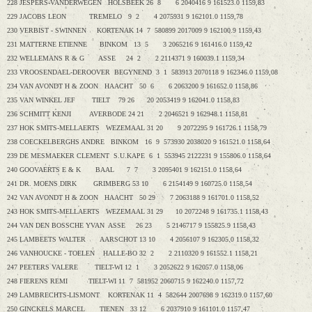
228 JESPERS-VANDERWEGEN HOLSBEEK 26 8 6 2040416 9 161523.0 1159,83
229 JACOBS LEON TREMELO 9 2 4 2075931 9 162101.0 1159,78
230 VERBIST - SWINNEN KORTENAK 14 7 580899 2017009 9 162100.9 1159,43
231 MATTERNE ETIENNE BINKOM 13 5 3 2065216 9 161416.0 1159,42
232 WELLEMANS R & G ASSE 24 2 2 2114371 9 160039.1 1159,34
233 VROOSENDAEL-DEROOVER BEGYNEND 3 1 583913 2070118 9 162346.0 1159,08
234 VAN AVONDT H & ZOON HAACHT 50 6 6 2063200 9 161652.0 1158,86
235 VAN WINKEL JEF TIELT 79 26 20 2053419 9 162041.0 1158,83
236 SCHMITT KENJI AVERBODE 24 21 2 2046521 9 162948.1 1158,81
237 HOK SMITS-MELLAERTS WEZEMAAL 31 20 9 2072295 9 161726.1 1158,79
238 COECKELBERGHS ANDRE BINKOM 16 9 573930 2038020 9 161521.0 1158,64
239 DE MESMAEKER CLEMENT S.U.KAPE 6 1 553945 2122231 9 155806.0 1158,64
240 GOOVAERTS E & K BAAL 7 7 3 2095401 9 162151.0 1158,64
241 DR. MOENS DIRK GRIMBERG 53 10 6 2154149 9 160725.0 1158,54
242 VAN AVONDT H & ZOON HAACHT 50 29 7 2063188 9 161701.0 1158,52
243 HOK SMITS-MELLAERTS WEZEMAAL 31 29 10 2072248 9 161735.1 1158,43
244 VAN DEN BOSSCHE YVAN ASSE 26 23 5 2146717 9 155825.9 1158,43
245 LAMBEETS WALTER AARSCHOT 13 10 4 2056107 9 162305.0 1158,32
246 VANHOUCKE - TOELEN HALLE-BO 32 2 2 2110320 9 161552.1 1158,21
247 PEETERS VALERE TIELT-WI 12 1 3 2052622 9 162057.0 1158,06
248 FIERENS REMI TIELT-WI 11 7 581952 2060715 9 162240.0 1157,72
249 LAMBRECHTS-LISMONT KORTENAK 11 4 582644 2007698 9 162319.0 1157,60
250 GINCKELS MARCEL TIENEN 33 12 6 2037910 9 161101.0 1157,47