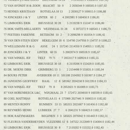
72 VAN AVONDT H & ZOON HAACHT 50 9 2 2030344 9 160505.0 1187,02
73 HENNES KRISTIAAN ROTSELAA 18 13 2 2030127 9 160615.0 1186,88
74 JONCKERS J & Y LINTER 60 2 4 2002981 9 160450.9 1186,81
75 LIMBOURG ERIK BRUSSEGE 30 28 5 2119238 9 155347.0 1186,80
76 HOK SMITS-MELLAERTS WEZEMAAL 31 28 6 2072272 9 160543.1 1186,73
77 PEETERS FABIENNE BETEKOM 10 2 3 2098298 9 161054.9 1186,42
78 VAN DEN STEEN EDDY HEKELGEM 18 6 554700 2147956 9 154737.0 1186,22
79 WELLEMANS R & G ASSE 24 1 557245 2114350 9 154953.1 1185,92
80 JONCKERS J & Y LINTER 60 35 5 2002874 9 160518.9 1185,67
81 VAN WINKEL JEF TIELT 79 71 7 2053117 9 160924.0 1185,55
82 LIMBOURG ERIK BRUSSEGE 30 18 6 2119206 9 155429.0 1185,05
83 DR. MOENS DIRK GRIMBERG 53 1 2 2154498 9 155631.0 1185,04
84 BOURS PETER AVERBODE 18 11 591108 2104302 9 161907.9 1184,27
85 JANSSENS GEOFFREY BAAL 12 8 583362 2034258 9 161239.0 1184,13
86 VAN WINKEL JEF TIELT 79 8 8 2053421 9 161009.0 1183,73
87 VAN HORENBEECK L&C WIJGMAAL 23 7 572472 2034018 9 160339.0 1183,65
88 COEL MATTHIAS ROTSELAA 15 4 575900 2027441 9 160653.0 1182,82
89 MENTEN RONNY RUMMEN 53 15 585315 2021667 9 161456.0 1182,60
90 REYNIERS HENRI LUBBEEK 27 7 6 2041231 9 160423.0 1182,57
91 HOK RAEYMAKERS BEGIJNEN 3 3 585025 2076942 9 161443.9 1182,51
92 FLEURUS-VANDERHEYDEN VLEZENBE 12 6 547552 2122849 9 154304.0 1182,44
93 LIMBOURG ERIK BRUSSEGE 30 8 7 2119202 9 155532.0 1182,43