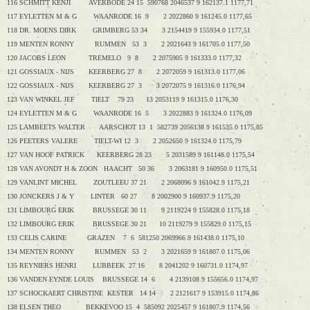
116 SCHMITT KENJI AVERBODE 24 15 590768 2046537 9 162137.1 1177,71
117 EYLETTEN M & G WAANRODE 16 9 2 2022860 9 161245.0 1177,65
118 DR. MOENS DIRK GRIMBERG 53 34 3 2154419 9 155934.0 1177,51
119 MENTEN RONNY RUMMEN 53 3 2 2021643 9 161705.0 1177,50
120 JACOBS LEON TREMELO 9 8 2 2075905 9 161333.0 1177,32
121 GOSSIAUX - NIJS KEERBERG 27 8 2 2072059 9 161313.0 1177,06
122 GOSSIAUX - NIJS KEERBERG 27 3 3 2072075 9 161316.0 1176,94
123 VAN WINKEL JEF TIELT 79 23 13 2053119 9 161315.0 1176,30
124 EYLETTEN M & G WAANRODE 16 5 3 2022883 9 161324.0 1176,09
125 LAMBEETS WALTER AARSCHOT 13 1 582739 2056138 9 161535.0 1175,85
126 PEETERS VALERE TIELT-WI 12 3 2 2052650 9 161324.0 1175,79
127 VAN HOOF PATRICK KEERBERG 28 23 5 2031589 9 161148.0 1175,54
128 VAN AVONDT H & ZOON HAACHT 50 36 3 2063181 9 160950.0 1175,51
129 VANLINT MICHEL ZOUTLEEU 37 21 2 2068096 9 161042.9 1175,21
130 JONCKERS J & Y LINTER 60 27 8 2002900 9 160937.9 1175,20
131 LIMBOURG ERIK BRUSSEGE 30 11 9 2119224 9 155828.0 1175,18
132 LIMBOURG ERIK BRUSSEGE 30 21 10 2119279 9 155829.0 1175,15
133 CELIS CARINE GRAZEN 7 6 581250 2069966 9 161438.0 1175,10
134 MENTEN RONNY RUMMEN 53 2 3 2021659 9 161807.0 1175,06
135 REYNIERS HENRI LUBBEEK 27 16 8 2041202 9 160731.0 1174,97
136 VANDEN EYNDE LOUIS BRUSSEGE 14 6 4 2139108 9 155656.0 1174,97
137 SCHOCKAERT CHRISTINE KESTER 14 14 2 2121617 9 153915.0 1174,86
138 ELSEN THEO BEKKEVOO 15 4 585092 2025457 9 161807.9 1174,56