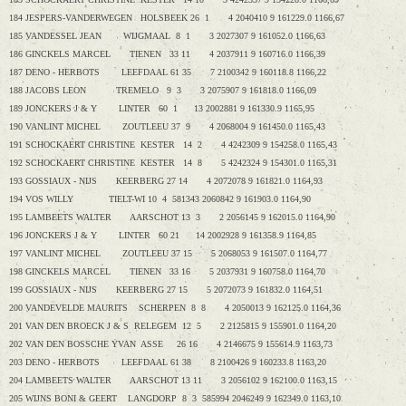
184 JESPERS-VANDERWEGEN HOLSBEEK 26 1 4 2040410 9 161229.0 1166,67
185 VANDESSEL JEAN WIJGMAAL 8 1 3 2027307 9 161052.0 1166,63
186 GINCKELS MARCEL TIENEN 33 11 4 2037911 9 160716.0 1166,39
187 DENO - HERBOTS LEEFDAAL 61 35 7 2100342 9 160118.8 1166,22
188 JACOBS LEON TREMELO 9 3 3 2075907 9 161818.0 1166,09
189 JONCKERS J & Y LINTER 60 1 13 2002881 9 161330.9 1165,95
190 VANLINT MICHEL ZOUTLEEU 37 9 4 2068004 9 161450.0 1165,43
191 SCHOCKAERT CHRISTINE KESTER 14 2 4 4242309 9 154258.0 1165,43
192 SCHOCKAERT CHRISTINE KESTER 14 8 5 4242324 9 154301.0 1165,31
193 GOSSIAUX - NIJS KEERBERG 27 14 4 2072078 9 161821.0 1164,93
194 VOS WILLY TIELT-WI 10 4 581343 2060842 9 161903.0 1164,90
195 LAMBEETS WALTER AARSCHOT 13 3 2 2056145 9 162015.0 1164,90
196 JONCKERS J & Y LINTER 60 21 14 2002928 9 161358.9 1164,85
197 VANLINT MICHEL ZOUTLEEU 37 15 5 2068053 9 161507.0 1164,77
198 GINCKELS MARCEL TIENEN 33 16 5 2037931 9 160758.0 1164,70
199 GOSSIAUX - NIJS KEERBERG 27 15 5 2072073 9 161832.0 1164,51
200 VANDEVELDE MAURITS SCHERPEN 8 8 4 2050013 9 162125.0 1164,36
201 VAN DEN BROECK J & S RELEGEM 12 5 2 2125815 9 155901.0 1164,20
202 VAN DEN BOSSCHE YVAN ASSE 26 16 4 2146675 9 155614.9 1163,73
203 DENO - HERBOTS LEEFDAAL 61 38 8 2100426 9 160233.8 1163,20
204 LAMBEETS WALTER AARSCHOT 13 11 3 2056102 9 162100.0 1163,15
205 WIJNS BONI & GEERT LANGDORP 8 3 585994 2046249 9 162349.0 1163,10