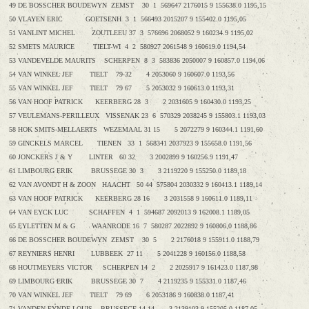
49 DE BOSSCHER BOUDEWYN ZEMST 30 1 569647 2176015 9 155638.0 1195,15
50 VLAYEN ERIC GOETSENH 3 1 566493 2015207 9 155402.0 1195,05
51 VANLINT MICHEL ZOUTLEEU 37 3 576696 2068052 9 160234.9 1195,02
52 SMETS MAURICE TIELT-WI 4 2 580927 2061548 9 160619.0 1194,54
53 VANDEVELDE MAURITS SCHERPEN 8 3 583836 2050007 9 160857.0 1194,06
54 VAN WINKEL JEF TIELT 79 32 4 2053060 9 160607.0 1193,56
55 VAN WINKEL JEF TIELT 79 67 5 2053032 9 160613.0 1193,31
56 VAN HOOF PATRICK KEERBERG 28 3 2 2031605 9 160430.0 1193,25
57 VEULEMANS-PERILLEUX VISSENAK 23 6 570329 2038245 9 155803.1 1193,03
58 HOK SMITS-MELLAERTS WEZEMAAL 31 15 5 2072279 9 160344.1 1191,60
59 GINCKELS MARCEL TIENEN 33 1 568341 2037923 9 155658.0 1191,56
60 JONCKERS J & Y LINTER 60 32 3 2002899 9 160256.9 1191,47
61 LIMBOURG ERIK BRUSSEGE 30 3 3 2119220 9 155250.0 1189,18
62 VAN AVONDT H & ZOON HAACHT 50 44 575804 2030332 9 160413.1 1189,14
63 VAN HOOF PATRICK KEERBERG 28 16 3 2031558 9 160611.0 1189,11
64 VAN EYCK LUC SCHAFFEN 4 1 594687 2092013 9 162008.1 1189,05
65 EYLETTEN M & G WAANRODE 16 7 580287 2022892 9 160806.0 1188,86
66 DE BOSSCHER BOUDEWYN ZEMST 30 5 2 2176018 9 155911.0 1188,79
67 REYNIERS HENRI LUBBEEK 27 11 5 2041228 9 160156.0 1188,58
68 HOUTMEYERS VICTOR SCHERPEN 14 2 2 2025917 9 161423.0 1187,98
69 LIMBOURG ERIK BRUSSEGE 30 7 4 2119235 9 155331.0 1187,46
70 VAN WINKEL JEF TIELT 79 69 6 2053186 9 160838.0 1187,41
71 VANDEN EYNDE LOUIS BRUSSEGE 14 14 3 2139103 9 155205.0 1187,05