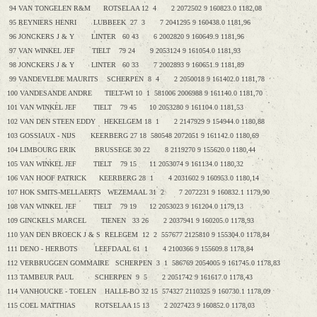
94 VAN TONGELEN R&M ROTSELAA 12 4 2 2072502 9 160823.0 1182,08
95 REYNIERS HENRI LUBBEEK 27 3 7 2041295 9 160438.0 1181,96
96 JONCKERS J & Y LINTER 60 43 6 2002820 9 160649.9 1181,96
97 VAN WINKEL JEF TIELT 79 24 9 2053124 9 161054.0 1181,93
98 JONCKERS J & Y LINTER 60 33 7 2002893 9 160651.9 1181,89
99 VANDEVELDE MAURITS SCHERPEN 8 4 2 2050018 9 161402.0 1181,78
100 VANDESANDE ANDRE TIELT-WI 10 1 581006 2006988 9 161140.0 1181,70
101 VAN WINKEL JEF TIELT 79 45 10 2053280 9 161104.0 1181,53
102 VAN DEN STEEN EDDY HEKELGEM 18 1 2 2147929 9 154944.0 1180,88
103 GOSSIAUX - NIJS KEERBERG 27 18 580548 2072051 9 161142.0 1180,69
104 LIMBOURG ERIK BRUSSEGE 30 22 8 2119270 9 155620.0 1180,44
105 VAN WINKEL JEF TIELT 79 15 11 2053074 9 161134.0 1180,32
106 VAN HOOF PATRICK KEERBERG 28 1 4 2031602 9 160953.0 1180,14
107 HOK SMITS-MELLAERTS WEZEMAAL 31 2 7 2072231 9 160832.1 1179,90
108 VAN WINKEL JEF TIELT 79 19 12 2053023 9 161204.0 1179,13
109 GINCKELS MARCEL TIENEN 33 26 2 2037941 9 160205.0 1178,93
110 VAN DEN BROECK J & S RELEGEM 12 2 557677 2125810 9 155304.0 1178,84
111 DENO - HERBOTS LEEFDAAL 61 1 4 2100366 9 155609.8 1178,84
112 VERBRUGGEN GOMMAIRE SCHERPEN 3 1 586769 2054005 9 161745.0 1178,83
113 TAMBEUR PAUL SCHERPEN 9 5 2 2051742 9 161617.0 1178,43
114 VANHOUCKE - TOELEN HALLE-BO 32 15 574327 2110325 9 160730.1 1178,09
115 COEL MATTHIAS ROTSELAA 15 13 2 2027423 9 160852.0 1178,03