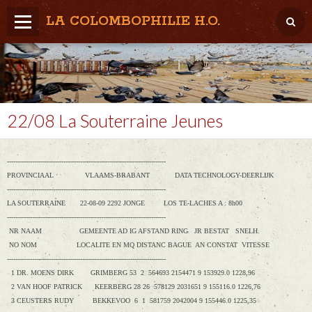
LA COLOMBOPHILIE H.O.
Home
Météo / Het weer
Lâcher / Los
22/08 La Souterraine Jeunes
Result. clubs, Provincial, (Inter)National
----------------------------------------------------------------------------
RFCB / KBDB
PROVINCIAAL VLAAMS-BRABANT DATA TECHNOLOGY-DEERLIJK
----------------------------------------------------------------------------
LA SOUTERRAINE 22-08-09 2292 JONGE LOS TE-LACHES A : 8h00
----------------------------------------------------------------------------
NR NAAM GEMEENTE AD IG AFSTAND RING JR BESTAT SNELH.
NO NOM LOCALITE EN MQ DISTANC BAGUE AN CONSTAT VITESSE
----------------------------------------------------------------------------
1 DR. MOENS DIRK GRIMBERG 53 2 564693 2154471 9 153929.0 1228,96
2 VAN HOOF PATRICK KEERBERG 28 26 578129 2031651 9 155116.0 1226,76
3 CEUSTERS RUDY BEKKEVOO 6 1 581759 2042004 9 155446.0 1225,35