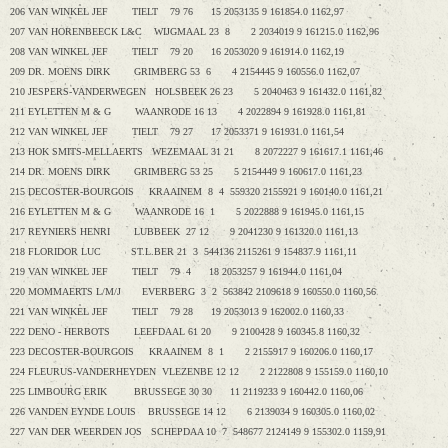
206 VAN WINKEL JEF TIELT 79 76 15 2053135 9 161854.0 1162,97
207 VAN HORENBEECK L&C WIJGMAAL 23 8 2 2034019 9 161215.0 1162,96
208 VAN WINKEL JEF TIELT 79 20 16 2053020 9 161914.0 1162,19
209 DR. MOENS DIRK GRIMBERG 53 6 4 2154445 9 160556.0 1162,07
210 JESPERS-VANDERWEGEN HOLSBEEK 26 23 5 2040463 9 161432.0 1161,82
211 EYLETTEN M & G WAANRODE 16 13 4 2022894 9 161928.0 1161,81
212 VAN WINKEL JEF TIELT 79 27 17 2053371 9 161931.0 1161,54
213 HOK SMITS-MELLAERTS WEZEMAAL 31 21 8 2072227 9 161617.1 1161,46
214 DR. MOENS DIRK GRIMBERG 53 25 5 2154449 9 160617.0 1161,23
215 DECOSTER-BOURGOIS KRAAINEM 8 4 559320 2155921 9 160140.0 1161,21
216 EYLETTEN M & G WAANRODE 16 1 5 2022888 9 161945.0 1161,15
217 REYNIERS HENRI LUBBEEK 27 12 9 2041230 9 161320.0 1161,13
218 FLORIDOR LUC ST.L.BER 21 3 544136 2115261 9 154837.9 1161,11
219 VAN WINKEL JEF TIELT 79 4 18 2053257 9 161944.0 1161,04
220 MOMMAERTS L/M/J EVERBERG 3 2 563842 2109618 9 160550.0 1160,56
221 VAN WINKEL JEF TIELT 79 28 19 2053013 9 162002.0 1160,33
222 DENO - HERBOTS LEEFDAAL 61 20 9 2100428 9 160345.8 1160,32
223 DECOSTER-BOURGOIS KRAAINEM 8 1 2 2155917 9 160206.0 1160,17
224 FLEURUS-VANDERHEYDEN VLEZENBE 12 12 2 2122808 9 155159.0 1160,10
225 LIMBOURG ERIK BRUSSEGE 30 30 11 2119233 9 160442.0 1160,06
226 VANDEN EYNDE LOUIS BRUSSEGE 14 12 6 2139034 9 160305.0 1160,02
227 VAN DER WEERDEN JOS SCHEPDAA 10 7 548677 2124149 9 155302.0 1159,91