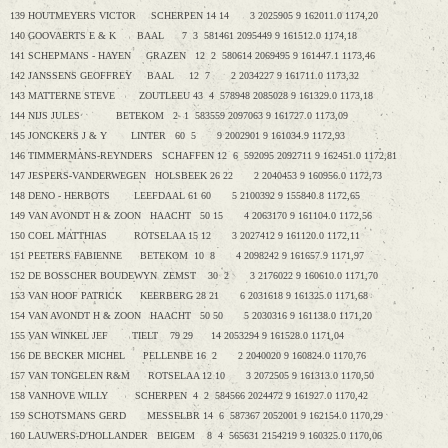
139 HOUTMEYERS VICTOR SCHERPEN 14 14 3 2025905 9 162011.0 1174,20
140 GOOVAERTS E & K BAAL 7 3 581461 2095449 9 161512.0 1174,18
141 SCHEPMANS - HAYEN GRAZEN 12 2 580614 2069495 9 161447.1 1173,46
142 JANSSENS GEOFFREY BAAL 12 7 2 2034227 9 161711.0 1173,32
143 MATTERNE STEVE ZOUTLEEU 43 4 578948 2085028 9 161329.0 1173,18
144 NIJS JULES BETEKOM 2 1 583559 2097063 9 161727.0 1173,09
145 JONCKERS J & Y LINTER 60 5 9 2002901 9 161034.9 1172,93
146 TIMMERMANS-REYNDERS SCHAFFEN 12 6 592095 2092711 9 162451.0 1172,81
147 JESPERS-VANDERWEGEN HOLSBEEK 26 22 2 2040453 9 160956.0 1172,73
148 DENO - HERBOTS LEEFDAAL 61 60 5 2100392 9 155840.8 1172,65
149 VAN AVONDT H & ZOON HAACHT 50 15 4 2063170 9 161104.0 1172,56
150 COEL MATTHIAS ROTSELAA 15 12 3 2027412 9 161120.0 1172,11
151 PEETERS FABIENNE BETEKOM 10 8 4 2098242 9 161657.9 1171,97
152 DE BOSSCHER BOUDEWYN ZEMST 30 2 3 2176022 9 160610.0 1171,70
153 VAN HOOF PATRICK KEERBERG 28 21 6 2031618 9 161325.0 1171,68
154 VAN AVONDT H & ZOON HAACHT 50 50 5 2030316 9 161138.0 1171,20
155 VAN WINKEL JEF TIELT 79 29 14 2053294 9 161528.0 1171,04
156 DE BECKER MICHEL PELLENBE 16 2 2 2040020 9 160824.0 1170,76
157 VAN TONGELEN R&M ROTSELAA 12 10 3 2072505 9 161313.0 1170,50
158 VANHOVE WILLY SCHERPEN 4 2 584566 2024472 9 161927.0 1170,42
159 SCHOTSMANS GERD MESSELBR 14 6 587367 2052001 9 162154.0 1170,29
160 LAUWERS-D'HOLLANDER BEIGEM 8 4 565631 2154219 9 160325.0 1170,06