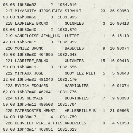
08.08 16h36m52 2 1084.016
217 MIYASHITA HIROSHI&TA SIRAULT 23 36 90953
33.08 16h38m52 8 1083.935
218 LADRIERE_BRUNO GUIGNIES 3 16 90413
03.08 16h33m40 2 1083.876
219 VANDELOISE JEAN_LUC LUTTRE 1 6 15110
42.08 16h57m15 3 1082.952
220 MONIEZ BRUNO BASECLES 9 10 90074
45.08 16h39m30 464995 1082.643
221 LADRIERE_BRUNO GUIGNIES 15 16 90413
50.08 16h34m11 3 1082.556
222 MICHAUX JOSE GOUY LEZ PIET 5 5 90648
12.08 16h54m31 481046 1082.170
223 BYLICA EDOUARD HARMIGNIES 1 6 91074
62.08 16h37m40 462641 1081.776
224 NIJS GERMAIN BOUVIGNIES 7 9 90033
59.08 16h54m11 480503 1081.764
225 PATERNOSTER HENRI VELLEREILLE B 1 21 90868
14.08 16h39m17 4 1081.759
226 BEUVELET PERE & FILS ANDERLUES 3 4 91050
88.08 16h43m17 468651 1081.623