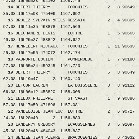
42.08 16h05m23 462102 1168.745
14 DEFERT THIERRY FORCHIES 2 8 90649
85.08 16h17m08 475406 1167.692
15 BRULEZ SYLVAIN &FILS RESSAIX 2 4 90895
97.08 16h11m35 468878 1167.569
16 DELCHAMBRE DENIS LUTTRE 1 5 90663
49.08 16h25m27 483842 1164.622
17 HENNEBERT MICHAUX FORCHIES 1 21 90633
25.08 16h17m55 474072 1162.174
18 PAUPORTE LUCIEN POMMEROEUL 1 7 90180
27.08 16h05m24 459345 1161.723
19 DEFERT THIERRY FORCHIES 6 8 90649
62.08 16h19m47 2 1160.140
20 LEFOUR LAURENT LA BUISSIERE 8 8 91122
66.08 16h06m12 458820 1158.008
21 LELEUX PHILIPPE ST VAAST 1 9 90886
57.08 16h17m50 471896 1157.081
22 VANDELOISE JEAN_LUC LUTTRE 2 6 90727
24.08 16h28m40 2 1156.883
23 LANDERCY GREGORY ECAUSSINNES 3 5 91097
45.08 16h28m46 484043 1155.837
24 SENZEE JEAN_PIERRE BRACQUEGNIES 3 6 43032