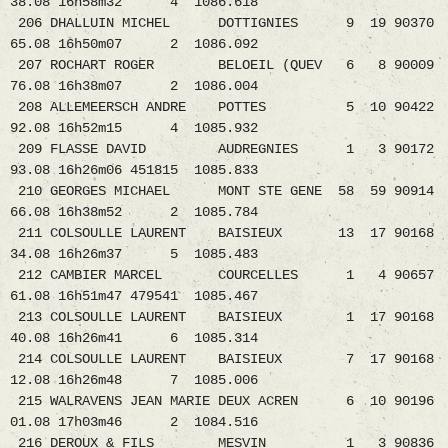
38.08 16h58m32 4 1086.618
206 DHALLUIN MICHEL DOTTIGNIES 9 19 90370
65.08 16h50m07 2 1086.092
207 ROCHART ROGER BELOEIL (QUEV 6 8 90009
76.08 16h38m07 2 1086.004
208 ALLEMEERSCH ANDRE POTTES 5 10 90422
92.08 16h52m15 4 1085.932
209 FLASSE DAVID AUDREGNIES 1 3 90172
93.08 16h26m06 451815 1085.833
210 GEORGES MICHAEL MONT STE GENE 58 59 90914
66.08 16h38m52 2 1085.784
211 COLSOULLE LAURENT BAISIEUX 13 17 90168
34.08 16h26m37 5 1085.483
212 CAMBIER MARCEL COURCELLES 1 4 90657
61.08 16h51m47 479541 1085.467
213 COLSOULLE LAURENT BAISIEUX 1 17 90168
40.08 16h26m41 6 1085.314
214 COLSOULLE LAURENT BAISIEUX 7 17 90168
12.08 16h26m48 7 1085.006
215 WALRAVENS JEAN MARIE DEUX ACREN 6 10 90196
01.08 17h03m46 2 1084.516
216 DEROUX & FILS MESVIN 1 3 90836