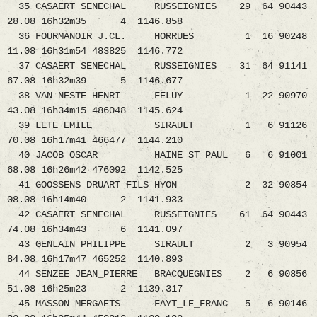
35 CASAERT SENECHAL RUSSEIGNIES 29 64 90443
28.08 16h32m35 4 1146.858
36 FOURMANOIR J.CL. HORRUES 1 16 90248
11.08 16h31m54 483825 1146.772
37 CASAERT SENECHAL RUSSEIGNIES 31 64 91141
67.08 16h32m39 5 1146.677
38 VAN NESTE HENRI FELUY 1 22 90970
43.08 16h34m15 486048 1145.624
39 LETE EMILE SIRAULT 1 6 91126
70.08 16h17m41 466477 1144.210
40 JACOB OSCAR HAINE ST PAUL 6 6 91001
68.08 16h26m42 476092 1142.525
41 GOOSSENS DRUART FILS HYON 2 32 90854
08.08 16h14m40 2 1141.933
42 CASAERT SENECHAL RUSSEIGNIES 61 64 90443
74.08 16h34m43 6 1141.097
43 GENLAIN PHILIPPE SIRAULT 2 3 90954
84.08 16h17m47 465252 1140.893
44 SENZEE JEAN_PIERRE BRACQUEGNIES 2 6 90856
51.08 16h25m23 2 1139.317
45 MASSON MERGAETS FAYT_LE_FRANC 5 6 90146