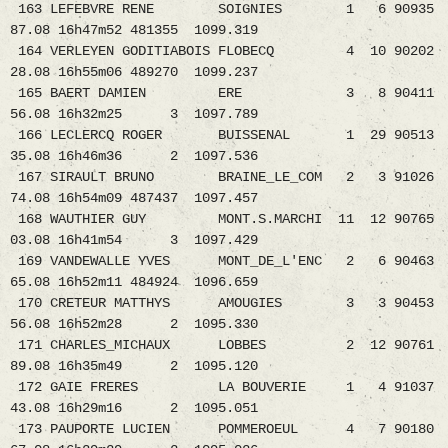
163 LEFEBVRE RENE SOIGNIES 1 6 90935
87.08 16h47m52 481355 1099.319
164 VERLEYEN GODITIABOIS FLOBECQ 4 10 90202
28.08 16h55m06 489270 1099.237
165 BAERT DAMIEN ERE 3 8 90411
56.08 16h32m25 3 1097.789
166 LECLERCQ ROGER BUISSENAL 1 29 90513
35.08 16h46m36 2 1097.536
167 SIRAULT BRUNO BRAINE_LE_COM 2 3 91026
74.08 16h54m09 487437 1097.457
168 WAUTHIER GUY MONT.S.MARCHI 11 12 90765
03.08 16h41m54 3 1097.429
169 VANDEWALLE YVES MONT_DE_L'ENC 2 6 90463
65.08 16h52m11 484924 1096.659
170 CRETEUR MATTHYS AMOUGIES 3 3 90453
56.08 16h52m28 2 1095.330
171 CHARLES_MICHAUX LOBBES 2 12 90761
89.08 16h35m49 2 1095.120
172 GAIE FRERES LA BOUVERIE 1 4 91037
43.08 16h29m16 2 1095.051
173 PAUPORTE LUCIEN POMMEROEUL 4 7 90180