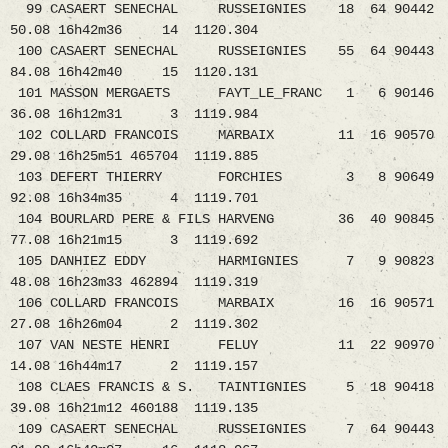
99 CASAERT SENECHAL RUSSEIGNIES 18 64 90442
50.08 16h42m36 14 1120.304
100 CASAERT SENECHAL RUSSEIGNIES 55 64 90443
84.08 16h42m40 15 1120.131
101 MASSON MERGAETS FAYT_LE_FRANC 1 6 90146
36.08 16h12m31 3 1119.984
102 COLLARD FRANCOIS MARBAIX 11 16 90570
29.08 16h25m51 465704 1119.885
103 DEFERT THIERRY FORCHIES 3 8 90649
92.08 16h34m35 4 1119.701
104 BOURLARD PERE & FILS HARVENG 36 40 90845
77.08 16h21m15 3 1119.692
105 DANHIEZ EDDY HARMIGNIES 7 9 90823
48.08 16h23m33 462894 1119.319
106 COLLARD FRANCOIS MARBAIX 16 16 90571
27.08 16h26m04 2 1119.302
107 VAN NESTE HENRI FELUY 11 22 90970
14.08 16h44m17 2 1119.157
108 CLAES FRANCIS & S. TAINTIGNIES 5 18 90418
39.08 16h21m12 460188 1119.135
109 CASAERT SENECHAL RUSSEIGNIES 7 64 90443