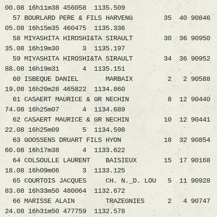
00.08 16h11m38 456058 1135.509
57 BOURLARD PERE & FILS HARVENG 35 40 90846
05.08 16h15m35 460475 1135.336
58 MIYASHITA HIROSHI&TA SIRAULT 30 36 90950
35.08 16h19m30 3 1135.197
59 MIYASHITA HIROSHI&TA SIRAULT 34 36 90952
88.08 16h19m31 4 1135.151
60 ISBEQUE DANIEL MARBAIX 2 2 90588
19.08 16h20m28 465822 1134.860
61 CASAERT MAURICE & GR NECHIN 8 12 90440
74.08 16h25m07 4 1134.689
62 CASAERT MAURICE & GR NECHIN 10 12 90441
22.08 16h25m09 5 1134.598
63 GOOSSENS DRUART FILS HYON 18 32 90854
60.08 16h17m38 4 1133.622
64 COLSOULLE LAURENT BAISIEUX 15 17 90168
18.08 16h09m06 3 1133.125
65 COURTOIS JACQUES CH. N._D. LOU 5 11 90928
83.08 16h33m50 480064 1132.672
66 MARISSE ALAIN TRAZEGNIES 2 4 90747
24.08 16h31m50 477759 1132.578