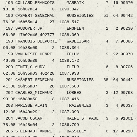
195 COLLARD FRANCOIS MARBAIX 7 16 90570
18.08 16h37m14 3 1090.047
196 CASAERT SENECHAL RUSSEIGNIES 51 64 90442
76.08 16h55m14 27 1088.517
197 SAUDOYER JP ENGHIEN 2 2 90230
66.08 17h02m46 492777 1088.369
198 FRANCOIS DELPORTE WADELISART 4 7 90086
90.08 16h38m09 2 1088.364
199 VAN NESTE HENRI FELUY 9 22 90970
46.08 16h56m39 4 1088.172
200 FINET CLAUDY FLEUR 6 8 90706
62.08 16h35m03 462428 1087.938
201 CASAERT SENECHAL RUSSEIGNIES 38 64 90442
41.08 16h55m37 28 1087.580
202 CHARLES_MICHAUX LOBBES 3 12 90768
93.08 16h38m50 3 1087.416
203 MARISSE ALAIN TRAZEGNIES 3 4 90637
12.08 16h49m29 2 1087.093
204 JACOB OSCAR HAINE ST PAUL 3 6 91001
78.08 16h48m04 2 1086.799
205 STEENHAUT ANDRE BASSILLY 6 17 90210