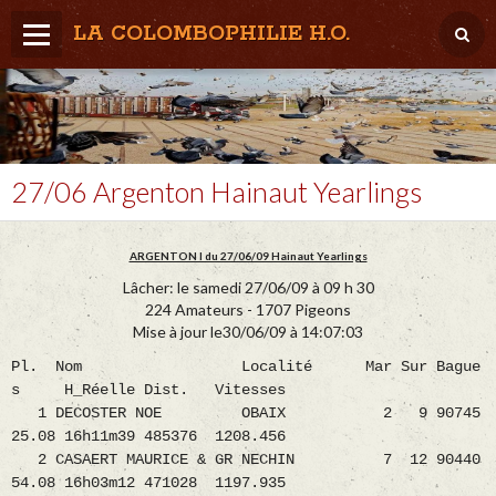
LA COLOMBOPHILIE H.O.
Home
Météo / Het weer
Lâcher / Los
27/06 Argenton Hainaut Yearlings
Result. clubs, Provincial, (Inter)National
ARGENTON I du 27/06/09 Hainaut Yearlings
RFCB / KBDB
Lâcher: le samedi 27/06/09 à 09 h 30
224 Amateurs - 1707 Pigeons
Mise à jour le30/06/09 à 14:07:03
Pl. Nom Localité Mar Sur Bague
s H_Réelle Dist. Vitesses
1 DECOSTER NOE OBAIX 2 9 90745
25.08 16h11m39 485376 1208.456
2 CASAERT MAURICE & GR NECHIN 7 12 90440
54.08 16h03m12 471028 1197.935