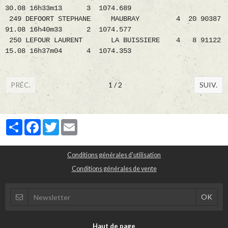
30.08 16h33m13 3 1074.689
249 DEFOORT STEPHANE MAUBRAY 4 20 90387
91.08 16h40m33 2 1074.577
250 LEFOUR LAURENT LA BUISSIERE 4 8 91122
15.08 16h37m04 4 1074.353
PRÉC.
1 / 2
SUIV.
Partager
Facebook
Twitter
Email
Conditions générales d'utilisation
Conditions générales de vente
Haut de page