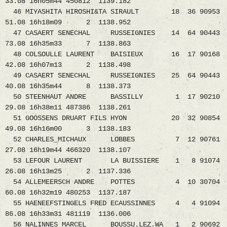
33.08 16h05m44 450812 1139.182
46 MIYASHITA HIROSHI&TA SIRAULT 18 36 90953
51.08 16h18m09 2 1138.952
47 CASAERT SENECHAL RUSSEIGNIES 14 64 90443
73.08 16h35m33 7 1138.863
48 COLSOULLE LAURENT BAISIEUX 16 17 90168
42.08 16h07m13 2 1138.498
49 CASAERT SENECHAL RUSSEIGNIES 25 64 90443
40.08 16h35m44 8 1138.373
50 STEENHAUT ANDRE BASSILLY 1 17 90210
29.08 16h38m11 487386 1138.261
51 GOOSSENS DRUART FILS HYON 20 32 90854
49.08 16h16m00 3 1138.183
52 CHARLES_MICHAUX LOBBES 7 12 90761
27.08 16h19m44 466320 1138.107
53 LEFOUR LAURENT LA BUISSIERE 1 8 91074
26.08 16h13m25 2 1137.336
54 ALLEMEERSCH ANDRE POTTES 4 10 30704
60.08 16h32m19 480253 1137.187
55 HAENEEFSTINGELS FRED ECAUSSINNES 4 4 91094
86.08 16h33m31 481119 1136.006
56 NALINNES MARCEL BOUSSU.LEZ.WA 1 2 90692