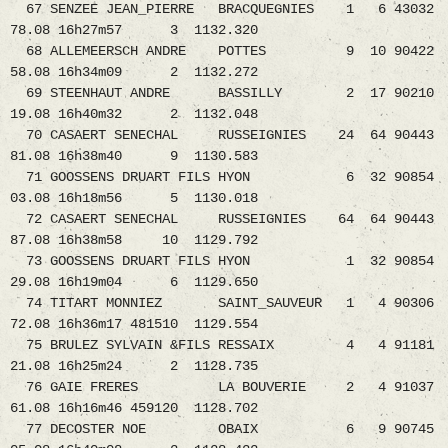
67 SENZEE JEAN_PIERRE BRACQUEGNIES 1 6 43032
78.08 16h27m57 3 1132.320
68 ALLEMEERSCH ANDRE POTTES 9 10 90422
58.08 16h34m09 2 1132.272
69 STEENHAUT ANDRE BASSILLY 2 17 90210
19.08 16h40m32 2 1132.048
70 CASAERT SENECHAL RUSSEIGNIES 24 64 90443
81.08 16h38m40 9 1130.583
71 GOOSSENS DRUART FILS HYON 6 32 90854
03.08 16h18m56 5 1130.018
72 CASAERT SENECHAL RUSSEIGNIES 64 64 90443
87.08 16h38m58 10 1129.792
73 GOOSSENS DRUART FILS HYON 1 32 90854
29.08 16h19m04 6 1129.650
74 TITART MONNIEZ SAINT_SAUVEUR 1 4 90306
72.08 16h36m17 481510 1129.554
75 BRULEZ SYLVAIN &FILS RESSAIX 4 4 91181
21.08 16h25m24 2 1128.735
76 GAIE FRERES LA BOUVERIE 2 4 91037
61.08 16h16m46 459120 1128.702
77 DECOSTER NOE OBAIX 6 9 90745