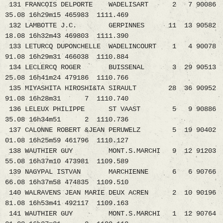
131 FRANCOIS DELPORTE WADELISART 2 7 90086
35.08 16h29m15 465983 1111.469
132 LAMBOTTE J.C. GERPINNES 11 13 90582
18.08 16h32m43 469803 1111.390
133 LETURCQ DUPONCHELLE WADELINCOURT 1 4 90078
91.08 16h29m31 466038 1110.884
134 LECLERCQ ROGER BUISSENAL 3 29 90513
25.08 16h41m24 479186 1110.766
135 MIYASHITA HIROSHI&TA SIRAULT 28 36 90952
91.08 16h28m31 7 1110.740
136 LELEUX PHILIPPE ST VAAST 5 9 90886
35.08 16h34m51 2 1110.736
137 CALONNE ROBERT &JEAN PERUWELZ 5 19 90402
01.08 16h25m59 461796 1110.127
138 WAUTHIER GUY MONT.S.MARCHI 9 12 91203
55.08 16h37m10 473981 1109.589
139 NAGYPAL ISTVAN MARCHIENNE 6 6 90766
66.08 16h37m58 474835 1109.510
140 WALRAVENS JEAN MARIE DEUX ACREN 2 10 90196
81.08 16h53m41 492117 1109.163
141 WAUTHIER GUY MONT.S.MARCHI 1 12 90764