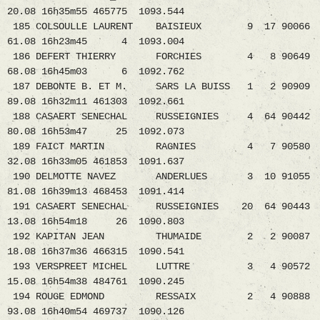
20.08 16h35m55 465775 1093.544
185 COLSOULLE LAURENT BAISIEUX 9 17 90066
61.08 16h23m45 4 1093.004
186 DEFERT THIERRY FORCHIES 4 8 90649
68.08 16h45m03 6 1092.762
187 DEBONTE B. ET M. SARS LA BUISS 1 2 90909
89.08 16h32m11 461303 1092.661
188 CASAERT SENECHAL RUSSEIGNIES 4 64 90442
80.08 16h53m47 25 1092.073
189 FAICT MARTIN RAGNIES 4 7 90580
32.08 16h33m05 461853 1091.637
190 DELMOTTE NAVEZ ANDERLUES 3 10 91055
81.08 16h39m13 468453 1091.414
191 CASAERT SENECHAL RUSSEIGNIES 20 64 90443
13.08 16h54m18 26 1090.803
192 KAPITAN JEAN THUMAIDE 2 2 90087
18.08 16h37m36 466315 1090.541
193 VERSPREET MICHEL LUTTRE 3 4 90572
15.08 16h54m38 484761 1090.245
194 ROUGE EDMOND RESSAIX 2 4 90888
93.08 16h40m54 469737 1090.126