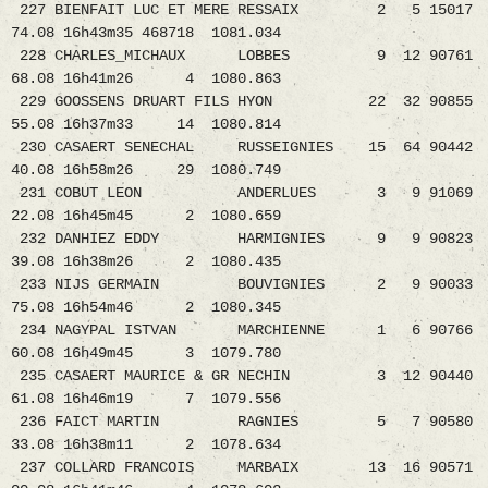
227 BIENFAIT LUC ET MERE RESSAIX 2 5 15017
74.08 16h43m35 468718 1081.034
228 CHARLES_MICHAUX LOBBES 9 12 90761
68.08 16h41m26 4 1080.863
229 GOOSSENS DRUART FILS HYON 22 32 90855
55.08 16h37m33 14 1080.814
230 CASAERT SENECHAL RUSSEIGNIES 15 64 90442
40.08 16h58m26 29 1080.749
231 COBUT LEON ANDERLUES 3 9 91069
22.08 16h45m45 2 1080.659
232 DANHIEZ EDDY HARMIGNIES 9 9 90823
39.08 16h38m26 2 1080.435
233 NIJS GERMAIN BOUVIGNIES 2 9 90033
75.08 16h54m46 2 1080.345
234 NAGYPAL ISTVAN MARCHIENNE 1 6 90766
60.08 16h49m45 3 1079.780
235 CASAERT MAURICE & GR NECHIN 3 12 90440
61.08 16h46m19 7 1079.556
236 FAICT MARTIN RAGNIES 5 7 90580
33.08 16h38m11 2 1078.634
237 COLLARD FRANCOIS MARBAIX 13 16 90571