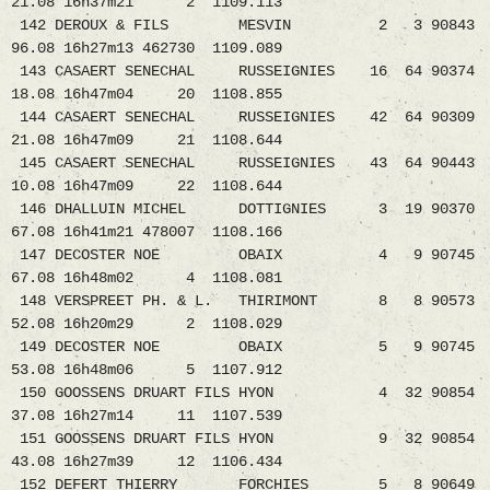
21.08 16h37m21 2 1109.113
142 DEROUX & FILS MESVIN 2 3 90843
96.08 16h27m13 462730 1109.089
143 CASAERT SENECHAL RUSSEIGNIES 16 64 90374
18.08 16h47m04 20 1108.855
144 CASAERT SENECHAL RUSSEIGNIES 42 64 90309
21.08 16h47m09 21 1108.644
145 CASAERT SENECHAL RUSSEIGNIES 43 64 90443
10.08 16h47m09 22 1108.644
146 DHALLUIN MICHEL DOTTIGNIES 3 19 90370
67.08 16h41m21 478007 1108.166
147 DECOSTER NOE OBAIX 4 9 90745
67.08 16h48m02 4 1108.081
148 VERSPREET PH. & L. THIRIMONT 8 8 90573
52.08 16h20m29 2 1108.029
149 DECOSTER NOE OBAIX 5 9 90745
53.08 16h48m06 5 1107.912
150 GOOSSENS DRUART FILS HYON 4 32 90854
37.08 16h27m14 11 1107.539
151 GOOSSENS DRUART FILS HYON 9 32 90854
43.08 16h27m39 12 1106.434
152 DEFERT THIERRY FORCHIES 5 8 90649