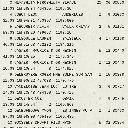
3 MIYASHITA HIROSHI&TA SIRAULT 20 36 90950
11.08 15h58m34 464865 1196.354
4 COBUT LEON ANDERLUES 1 9 91063
32.08 16h04m31 470897 1193.600
5 LABOUREIX ALAIN VAULX_CHIMAY 2 5 91151
53.08 15h38m29 439657 1193.154
6 COLSOULLE LAURENT BAISIEUX 4 17 90168
46.08 15h51m53 452232 1184.216
7 CASAERT MAURICE & GR NECHIN 5 12 90440
41.08 16h10m25 2 1176.345
8 CASAERT MAURICE & GR NECHIN 1 12 90440
15.08 16h10m54 3 1174.927
9 DELBRUYERE ROGER MME SOLRE SUR SAM 1 15 90838
12.08 16h00m22 457033 1170.779
10 VANDELOISE JEAN_LUC LUTTRE 3 6 90727
14.08 16h23m43 484350 1170.725
11 DECOSTER NOE OBAIX 7 9 90745
13.08 16h24m54 2 1169.863
12 DENEUFBOURG YVON ESTINNES AU V 1 1 30463
87.08 16h08m00 465435 1169.435
13 GOOSSENS DRUART FILS HYON 5 32 90854