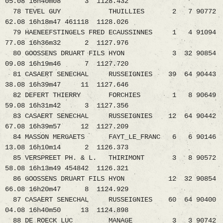
05.08 16h40m08 3 1128.432
78 TEVEL GUY THUILLIES 2 7 90772
62.08 16h18m47 461118 1128.026
79 HAENEEFSTINGELS FRED ECAUSSINNES 1 4 91094
77.08 16h36m32 2 1127.976
80 GOOSSENS DRUART FILS HYON 3 32 90854
09.08 16h19m46 7 1127.720
81 CASAERT SENECHAL RUSSEIGNIES 39 64 90443
38.08 16h39m47 11 1127.646
82 DEFERT THIERRY FORCHIES 1 8 90649
59.08 16h31m42 3 1127.356
83 CASAERT SENECHAL RUSSEIGNIES 12 64 90442
67.08 16h39m57 12 1127.209
84 MASSON MERGAETS FAYT_LE_FRANC 6 6 90146
13.08 16h10m14 2 1126.373
85 VERSPREET PH. & L. THIRIMONT 3 8 90572
58.08 16h13m49 454842 1126.321
86 GOOSSENS DRUART FILS HYON 12 32 90854
66.08 16h20m47 8 1124.929
87 CASAERT SENECHAL RUSSEIGNIES 60 64 90400
04.08 16h40m50 13 1124.898
88 DE ROECK LUC MANAGE 3 3 90742