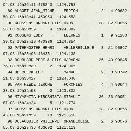
04.08 16h35m11 478243 1124.753
89 ALGOET JEAN_MICHEL ERPION 2 4 90682
50.08 16h13m41 453963 1124.553
90 GOOSSENS DRUART FILS HYON 28 32 90855
28.08 16h20m59 9 1124.382
91 ROOSENS EDDY LEERNES 1 9 91183
39.08 16h28m19 470336 1124.354
92 PATERNOSTER HENRI VELLEREILLE B 3 21 90867
97.08 16h23m06 464381 1124.138
93 BOURLARD PERE & FILS HARVENG 25 40 90845
76.08 16h19m39 2 1124.065
94 DE ROECK LUC MANAGE 2 3 90742
21.08 16h35m27 2 1124.048
95 VAN HEEDE JEROME FORCHIES 4 4 90644
33.08 16h32m53 2 1123.802
96 MIYASHITA HIROSHI&TA SIRAULT 36 36 90951
87.08 16h24m24 5 1121.774
97 GOOSSENS DRUART FILS HYON 13 32 90855
45.08 16h21m59 10 1121.653
98 DUJACQUIER PHILIPPE GRANDEGLISE 2 6 90076
55.08 16h23m36 463692 1121.113