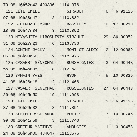
79.08 16h52m42 493336 1114.376
121 LETE EMILE SIRAULT 6 6 91126
97.08 16h28m47 2 1113.882
122 STEENHAUT ANDRE BASSILLY 10 17 90210
18.08 16h47m34 3 1113.852
123 MIYASHITA HIROSHI&TA SIRAULT 29 36 90952
31.08 16h27m23 6 1113.756
124 BONINI JACKY MONT ST ALDEG 2 12 90869
86.08 16h33m56 2 1112.975
125 CASAERT SENECHAL RUSSEIGNIES 3 64 90443
55.08 16h45m35 18 1112.631
126 SAMAIN YVES HYON 5 10 90829
41.08 16h26m18 2 1112.466
127 CASAERT SENECHAL RUSSEIGNIES 27 64 90443
26.08 16h45m50 19 1111.993
128 LETE EMILE SIRAULT 2 6 91126
37.08 16h29m32 3 1111.891
129 ALLEMEERSCH ANDRE POTTES 7 10 30745
99.08 16h41m59 3 1111.740
130 CRETEUR MATTHYS AMOUGIES 1 3 90453
24.08 16h46m00 484647 1111.576