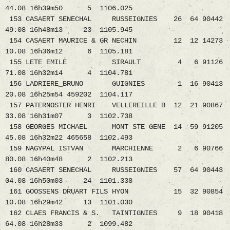
44.08 16h39m50 5 1106.025
153 CASAERT SENECHAL RUSSEIGNIES 26 64 90442
49.08 16h48m13 23 1105.945
154 CASAERT MAURICE & GR NECHIN 12 12 14273
10.08 16h36m12 6 1105.181
155 LETE EMILE SIRAULT 4 6 91126
71.08 16h32m14 4 1104.781
156 LADRIERE_BRUNO GUIGNIES 1 16 90413
20.08 16h25m54 459202 1104.117
157 PATERNOSTER HENRI VELLEREILLE B 12 21 90867
33.08 16h31m07 3 1102.738
158 GEORGES MICHAEL MONT STE GENE 14 59 91205
45.08 16h32m22 465658 1102.493
159 NAGYPAL ISTVAN MARCHIENNE 2 6 90766
80.08 16h40m48 2 1102.213
160 CASAERT SENECHAL RUSSEIGNIES 57 64 90443
04.08 16h50m03 24 1101.338
161 GOOSSENS DRUART FILS HYON 15 32 90854
10.08 16h29m42 13 1101.030
162 CLAES FRANCIS & S. TAINTIGNIES 9 18 90418
64.08 16h28m33 2 1099.482