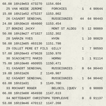
68.08 16h19m53 473270 1154.604
25 VAN HEEDE JEROME FORCHIES 1 4 90644
15.08 16h21m52 475237 1153.862
26 CASAERT SENECHAL RUSSEIGNIES 44 64 90443
24.08 16h30m10 484660 1153.454
27 BONINI JACKY MONT ST ALDEG 5 12 90869
50.08 16h19m27 471827 1152.302
28 SAMAIN YVES HYON 1 10 90829
58.08 16h12m05 463136 1151.798
29 COLLET PERE ET FILS GILLY 1 7 90593
57.08 16h26m43 479628 1150.970
30 SCACCHETTI MARIO HORNU 1 1 91114
75.08 16h10m40 460955 1150.471
31 CASAERT SENECHAL RUSSEIGNIES 8 64 90443
19.08 16h31m26 2 1149.987
32 CASAERT SENECHAL RUSSEIGNIES 1 64 90442
63.08 16h31m31 3 1149.760
33 ROCHART ROGER BELOEIL (QUEV 1 8 90009
66.08 16h15m08 464938 1147.613
34 NOTTEBAERT CHRISTOPH TEMPLEUVE 8 8 91137
53.08 16h19m46 470112 1147.268