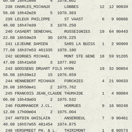
00.08 16h41m46 4 1078.602
238 CHARLES_MICHAUX LOBBES 12 12 90839
56.08 16h42m26 5 1078.363
239 LELEUX PHILIPPE ST VAAST 6 9 90886
46.08 16h47m39 3 1078.250
240 CASAERT SENECHAL RUSSEIGNIES 19 64 90443
22.08 16h59m29 30 1078.225
241 LEJEUNE DAMIEN SARS LA BUISS 1 2 90909
77.08 16h37m53 461335 1078.180
242 GEORGES MICHAEL MONT STE GENE 18 59 91205
47.08 16h41m58 3 1077.992
243 GOOSSENS DRUART FILS HYON 19 32 90854
56.08 16h39m12 15 1076.659
244 HENNEBERT MICHAUX FORCHIES 4 21 90633
26.08 16h50m41 2 1075.762
245 FRANCOIS JEAN_CLAUDE THUMAIDE 1 4 90084
06.08 16h43m03 2 1075.532
246 FOURMANOIR J.CL. HORRUES 9 16 90248
12.08 17h00m04 2 1075.004
247 ANTOIN GHISLAIN ANSEROEUL 7 9 90461
40.08 16h57m55 481454 1074.875
248 VERSPREET PH. & L. THIRIMONT 1 8 90573