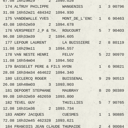
67.08 16h29m29 2 1095.026
174 ALTRUY PHILIPPE WANGENIES 1 3 90796
31.08 16h52m21 484342 1094.930
175 VANDEWALLE YVES MONT_DE_L'ENC 1 6 90463
43.08 16h52m59 2 1094.678
176 VERSPREET J_P & TH. ROUCOURT 5 7 90403
96.08 16h33m39 2 1094.605
177 LEFOUR LAURENT LA BUISSIERE 2 8 80119
11.08 16h29m11 3 1094.557
178 VAN NESTE HENRI FELUY 5 22 90970
11.08 16h54m04 3 1094.502
179 BASSELET PERE & FILS HYON 1 6 90821
28.08 16h34m34 464622 1094.340
180 LECLERCQ ROGER BUISSENAL 9 29 90513
26.08 16h48m03 3 1093.903
181 DEFOORT STEPHANE MAUBRAY 8 20 90389
99.08 16h32m59 462659 1093.800
182 TEVEL GUY THUILLIES 5 7 90765
12.08 16h31m36 2 1093.734
183 ANDRY JACQUES CUESMES 1 1 90885
72.08 16h32m45 462328 1093.621
184 FRANCOIS JEAN_CLAUDE THUMAIDE 2 4 90084