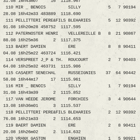
31.08 16h43m07 16 1118.967
110 MIR _ BENOIS SILLY 5 7 90194
28.08 16h42m33 483889 1118.690
111 PELLITTERI PERE&FILS BLEHARIES 5 12 90392
91.08 16h20m28 458752 1117.595
112 PATERNOSTER HENRI VELLEREILLE B 8 21 90867
88.08 16h25m36 2 1117.375
113 BAERT DAMIEN ERE 8 8 90411
04.08 16h25m22 463724 1116.421
114 VERSPREET J_P & TH. ROUCOURT 2 7 90403
64.08 16h25m32 463731 1115.986
115 CASAERT SENECHAL RUSSEIGNIES 37 64 90442
58.08 16h44m17 17 1115.961
116 MIR _ BENOIS SILLY 1 7 90194
31.08 16h43m39 2 1115.852
117 VAN HEEDE JEROME FORCHIES 3 4 90644
13.08 16h36m01 3 1115.537
118 PELLITTERI PERE&FILS BLEHARIES 2 12 90392
76.08 16h21m33 2 1114.653
119 BAERT DAMIEN ERE 2 8 90411
20.08 16h26m02 2 1114.632
120 VRANX GASTON ENGHIEN 1 5 90921